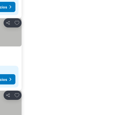
cios
Agregar a favoritos
Compartir
cios
Agregar a favoritos
Compartir