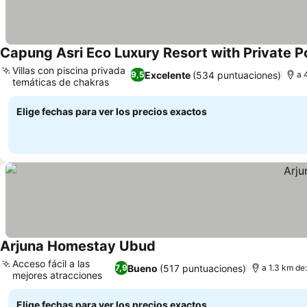
Capung Asri Eco Luxury Resort with Private Po
Villas con piscina privada
Excelente
(534 puntuaciones)
9,5
a 
temáticas de chakras
Elige fechas para ver los precios exactos
Arjuna Homestay Ubud
Acceso fácil a las
Bueno
(517 puntuaciones)
7,9
a 1.3 km de
mejores atracciones
Elige fechas para ver los precios exactos