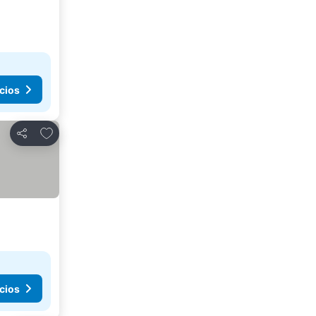
cios
Agregar a favoritos
Compartir
cios