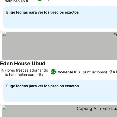
delicioso en tu
balcón
Elige fechas para ver los precios exactos
Eden House Ubud
Flores frescas adornando
Excelente
(631 puntuaciones)
9,7
a 
tu habitación cada día
Elige fechas para ver los precios exactos