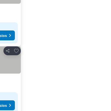
cios
Agregar a favoritos
Compartir
cios