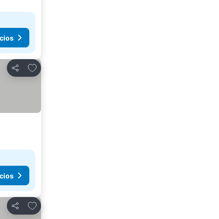
cios
Agregar a favoritos
Compartir
cios
Agregar a favoritos
Compartir