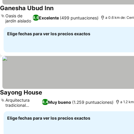
Ganesha Ubud Inn
Oasis de
Excelente
(499 puntuaciones)
8,6
a 0.6 km de: Cent
jardín aislado
Elige fechas para ver los precios exactos
Sayong House
Arquitectura
Muy bueno
(1.259 puntuaciones)
8,4
a 1.2 km
tradicional
balinesa
Elige fechas para ver los precios exactos