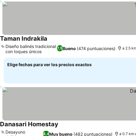
Taman Indrakila
Diseño balinés tradicional
Bueno
(474 puntuaciones)
7,5
a 2.5 km
con toques únicos
Elige fechas para ver los precios exactos
Danasari Homestay
Desayuno
Muy bueno
(482 puntuaciones)
8,4
a 0.7 km 