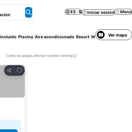
ES · $
Menú
Iniciar sesión
ación
Ver mapa
incluido
Piscina
Aire acondicionado
Resort
Wifi
Cancelación gr
Cómo los pagos afectan nuestro ranking
Agregar a favoritos
Compartir