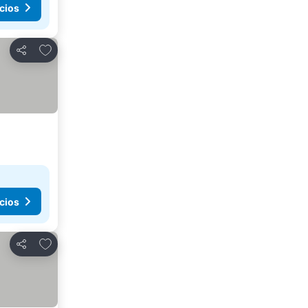
cios
Agregar a favoritos
Compartir
cios
Agregar a favoritos
Compartir