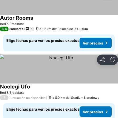
Autor Rooms
Ver precios
Bed & Breakfast
8,6
Excelente
6
a 1.2 km de: Palacio de la Cultura
Elige fechas para ver los precios exactos
Ver precios
Compartir
Ag
Noclegi Ufo
Ver precios
Bed & Breakfast
/
a 8.0 km de: Stadium Narodowy
Puntuación no disponible
Elige fechas para ver los precios exactos
Ver precios