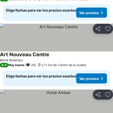
Elige fechas para ver los precios exactos
Ver precios
Compartir
Ag
Art Nouveau Centre
Ver precios
Bed & Breakfast
8,0
Muy bueno
35
a 1.1 km de: Centro de la ciudad
Elige fechas para ver los precios exactos
Ver precios
Compartir
Ag