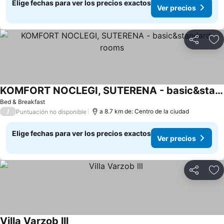
Elige fechas para ver los precios exactos
Ver precios
Compartir
Ag
KOMFORT NOCLEGI, SUTERENA - basic&standard rooms
Ver precios
Bed & Breakfast
/
a 8.7 km de: Centro de la ciudad
Puntuación no disponible
Elige fechas para ver los precios exactos
Ver precios
Compartir
Ag
Villa Varzob lll