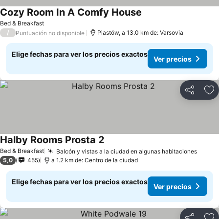
Cozy Room In A Comfy House
Ver precios
Bed & Breakfast
/
Piastów, a 13.0 km de: Varsovia
Puntuación no disponible
Elige fechas para ver los precios exactos
Ver precios
Compartir
Ag
Halby Rooms Prosta 2
Ver precios
Bed & Breakfast
Balcón y vistas a la ciudad en algunas habitaciones
Ver p
5,0
455
a 1.2 km de: Centro de la ciudad
Elige fechas para ver los precios exactos
Ver precios