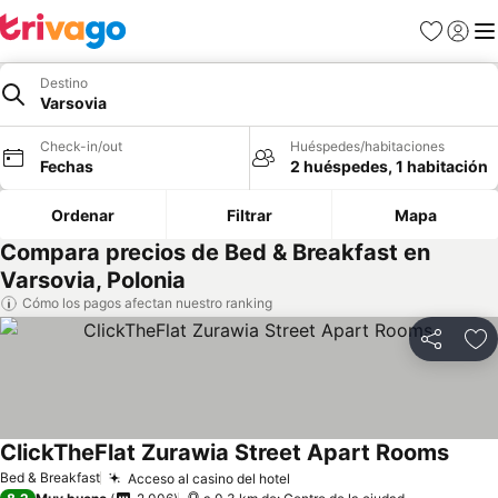
Favoritos
Iniciar 
Me
Destino
Varsovia
Check-in/out
Huéspedes/habitaciones
Fechas
2 huéspedes, 1 habitación
Ordenar
Filtrar
Mapa
Compara precios de Bed & Breakfast en
Varsovia, Polonia
Cómo los pagos afectan nuestro ranking
Compartir
Ag
ClickTheFlat Zurawia Street Apart Rooms
Ver p
Bed & Breakfast
Acceso al casino del hotel
Ver precios