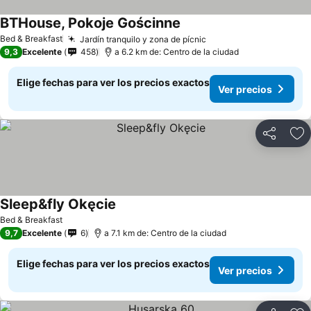
BTHouse, Pokoje Gościnne
Ver precios
Bed & Breakfast
Jardín tranquilo y zona de pícnic
Ver precios
9,3
Excelente
458
a 6.2 km de: Centro de la ciudad
Elige fechas para ver los precios exactos
Ver precios
Compartir
Ag
Sleep&fly Okęcie
Ver precios
Bed & Breakfast
9,7
Excelente
6
a 7.1 km de: Centro de la ciudad
Elige fechas para ver los precios exactos
Ver precios