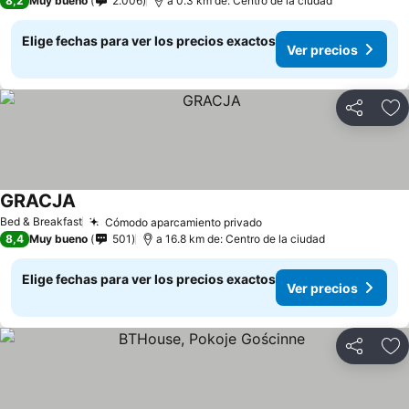
8,2
Muy bueno
2.006
a 0.3 km de: Centro de la ciudad
Elige fechas para ver los precios exactos
Ver precios
Compartir
Ag
GRACJA
Ver precios
Bed & Breakfast
Cómodo aparcamiento privado
Ver precios
8,4
Muy bueno
501
a 16.8 km de: Centro de la ciudad
Elige fechas para ver los precios exactos
Ver precios
Compartir
Ag