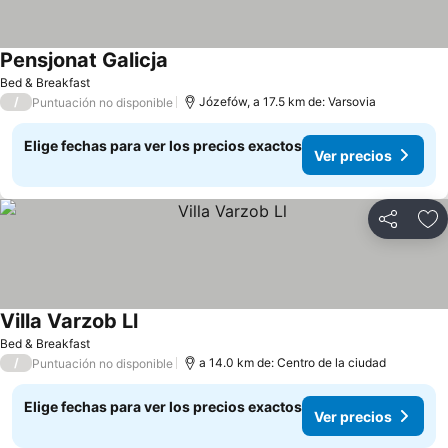
Pensjonat Galicja
Ver precios
Bed & Breakfast
/
Józefów, a 17.5 km de: Varsovia
Puntuación no disponible
Elige fechas para ver los precios exactos
Ver precios
Compartir
Ag
Villa Varzob Ll
Ver precios
Bed & Breakfast
/
a 14.0 km de: Centro de la ciudad
Puntuación no disponible
Elige fechas para ver los precios exactos
Ver precios