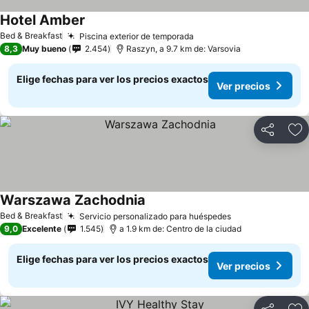
Hotel Amber
Ver precios
Bed & Breakfast
Piscina exterior de temporada
Ver precios
8,3
Muy bueno
2.454
Raszyn, a 9.7 km de: Varsovia
Elige fechas para ver los precios exactos
Ver precios
Compartir
Ag
Warszawa Zachodnia
Ver precios
Bed & Breakfast
Servicio personalizado para huéspedes
Ver precios
9,0
Excelente
1.545
a 1.9 km de: Centro de la ciudad
Elige fechas para ver los precios exactos
Ver precios