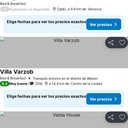
Ver precios
Bed & Breakfast
/
Ząbki, a 9.9 km de: Varsovia
Puntuación no disponible
Elige fechas para ver los precios exactos
Ver precios
Compartir
Ag
Villa Varzob
Ver precios
Bed & Breakfast
Tranquilo entorno en el distrito de Wawer
Ver precios
8,3
Muy bueno
259
a 14.9 km de: Centro de la ciudad
Elige fechas para ver los precios exactos
Ver precios
Compartir
Ag