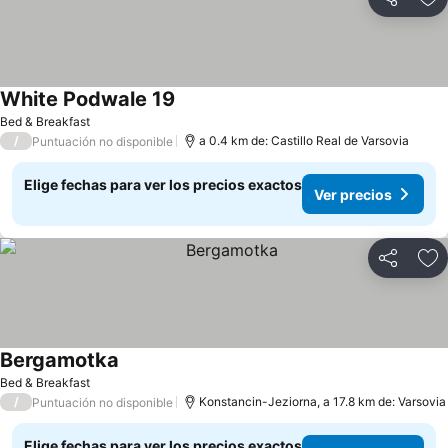
Compartir
Ag
White Podwale 19
Ver precios
Bed & Breakfast
/
a 0.4 km de: Castillo Real de Varsovia
Puntuación no disponible
Elige fechas para ver los precios exactos
Ver precios
Compartir
Ag
Bergamotka
Ver precios
Bed & Breakfast
/
Konstancin-Jeziorna, a 17.8 km de: Varsovia
Puntuación no disponible
Elige fechas para ver los precios exactos