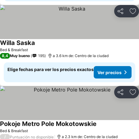
Compartir
Ag
Willa Saska
Ver precios
Bed & Breakfast
8,4
Muy bueno
195
a 3.6 km de: Centro de la ciudad
Elige fechas para ver los precios exactos
Ver precios
Compartir
Ag
Pokoje Metro Pole Mokotowskie
Ver precios
Bed & Breakfast
/
a 2.3 km de: Centro de la ciudad
Puntuación no disponible