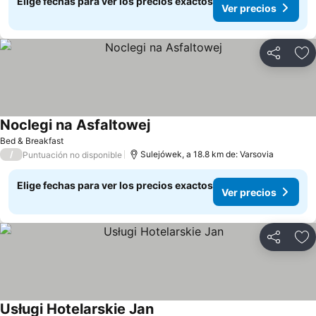
Elige fechas para ver los precios exactos
Ver precios
Compartir
Ag
Noclegi na Asfaltowej
Ver precios
Bed & Breakfast
/
Sulejówek, a 18.8 km de: Varsovia
Puntuación no disponible
Elige fechas para ver los precios exactos
Ver precios
Compartir
Ag
Usługi Hotelarskie Jan