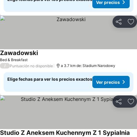
Ver precios
Compartir
Ag
Zawadowski
Ver precios
Bed & Breakfast
/
a 3.7 km de: Stadium Narodowy
Puntuación no disponible
Elige fechas para ver los precios exactos
Ver precios
Compartir
Ag
Studio Z Aneksem Kuchennym Z 1 Sypialnia
Ver