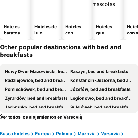
Hoteles
Hoteles de
Hoteles
Hoteles
Hote
baratos
lujo
con
que
con 
piscina
aceptan
mascotas
Other popular destinations with bed and
breakfasts
Nowy Dwór Mazowiecki, bed and breakfasts
Raszyn, bed and breakfasts
Radziejowice, bed and breakfasts
Konstancin-Jeziorna, bed and breakfasts
Pomiechówek, bed and breakfasts
Józefów, bed and breakfasts
Zyrardów, bed and breakfasts
Legionowo, bed and breakfasts
Jachranka, bed and breakfasts
Sulejówek, bed and breakfasts
Ząbki, bed and breakfasts
Grodzisk Mazowiecki, bed and breakfasts
Ver todos los alojamientos en Varsovia
Busca hoteles
Europa
Polonia
Mazovia
Varsovia