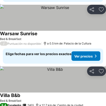
Compartir
Ag
Warsaw Sunrise
Ver precios
Bed & Breakfast
/
a 0.5 km de: Palacio de la Cultura
Puntuación no disponible
Elige fechas para ver los precios exactos
Ver precios
Compartir
Ag
Villa B&b
Ver precios
Bed & Breakfast
9,4
Excelente
240
a 12.7 km de: Centro de la ciudad