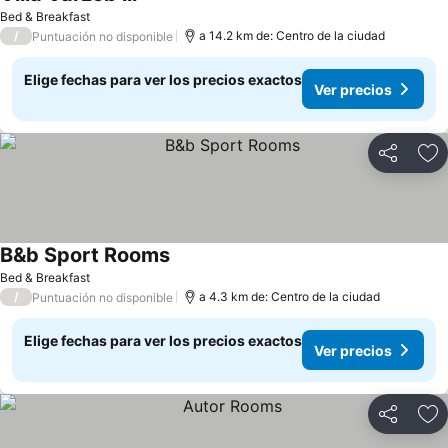
Ver precios
Bed & Breakfast
/
a 14.2 km de: Centro de la ciudad
Puntuación no disponible
Elige fechas para ver los precios exactos
Ver precios
Compartir
Ag
B&b Sport Rooms
Ver precios
Bed & Breakfast
/
a 4.3 km de: Centro de la ciudad
Puntuación no disponible
Elige fechas para ver los precios exactos
Ver precios
Compartir
Ag