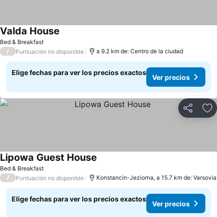
Valda House
Ver precios
Bed & Breakfast
/
a 9.2 km de: Centro de la ciudad
Puntuación no disponible
Elige fechas para ver los precios exactos
Ver precios
Compartir
Ag
Lipowa Guest House
Ver precios
Bed & Breakfast
/
Konstancin-Jeziorna, a 15.7 km de: Varsovia
Puntuación no disponible
Elige fechas para ver los precios exactos
Ver precios