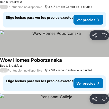
Bed & Breakfast
/
a 4.7 km de: Centro de la ciudad
Puntuación no disponible
Elige fechas para ver los precios exactos
Ver precios
Compartir
Ag
Wow Homes Poborzanska
Ver precios
Bed & Breakfast
/
a 6.8 km de: Centro de la ciudad
Puntuación no disponible
Elige fechas para ver los precios exactos
Ver precios
Compartir
Ag