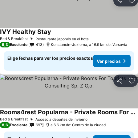
Compartir
Ag
IVY Healthy Stay
Ver precios
Bed & Breakfast
Restaurante japonés en el hotel
Ver precios
9,3
Excelente
413
Konstancin-Jeziorna, a 16.9 km de: Varsovia
Elige fechas para ver los precios exactos
Ver precios
Compartir
Ag
Rooms4rest Popularna - Private Rooms For Tourists - Atr Consulting Sp, Z O,o,
Ver precios
Bed & Breakfast
Acceso a deportes de invierno
Ver precios
8,6
Excelente
697
a 6.6 km de: Centro de la ciudad