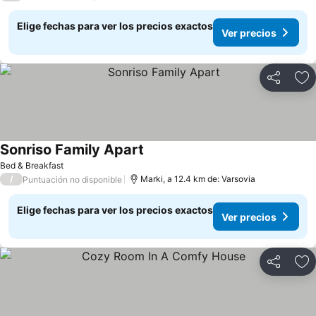
Elige fechas para ver los precios exactos
Ver precios
Compartir
Ag
Sonriso Family Apart
Ver precios
Bed & Breakfast
/
Marki, a 12.4 km de: Varsovia
Puntuación no disponible
Elige fechas para ver los precios exactos
Ver precios
Compartir
Ag