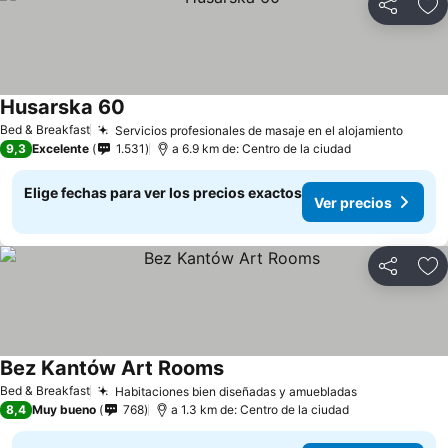
Compartir
Ag
Husarska 60
Ver precios
Bed & Breakfast
Servicios profesionales de masaje en el alojamiento
Ver p
9,3
Excelente
1.531
a 6.9 km de: Centro de la ciudad
Elige fechas para ver los precios exactos
Ver precios
Compartir
Ag
Bez Kantów Art Rooms
Ver precios
Bed & Breakfast
Habitaciones bien diseñadas y amuebladas
Ver precios
8,4
Muy bueno
768
a 1.3 km de: Centro de la ciudad