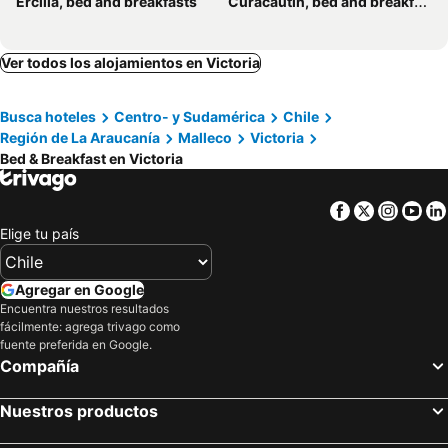
Ercilla, bed and breakfasts
Curacautín, bed and breakfasts
Ver todos los alojamientos en Victoria
Busca hoteles
Centro- y Sudamérica
Chile
Región de La Araucanía
Malleco
Victoria
Bed & Breakfast en Victoria
Facebook
Twitter
Insta
Yo
Elige tu país
Agregar en Google
Encuentra nuestros resultados
fácilmente: agrega trivago como
fuente preferida en Google.
Compañía
Nuestros productos