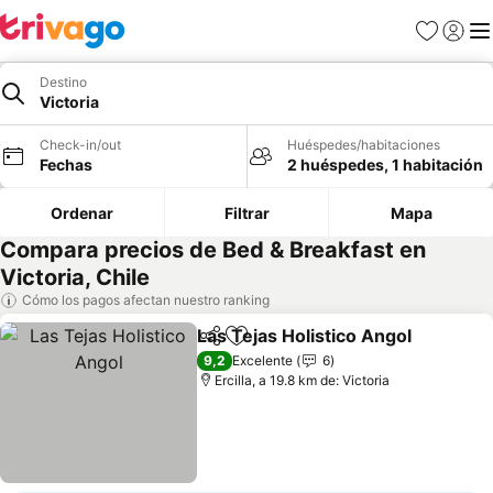
Favoritos
Iniciar 
Me
Destino
Victoria
Check-in/out
Huéspedes/habitaciones
Fechas
2 huéspedes, 1 habitación
Ordenar
Filtrar
Mapa
Compara precios de Bed & Breakfast en
Victoria, Chile
Cómo los pagos afectan nuestro ranking
Las Tejas Holistico Angol
Compartir
Agregar a favoritos
9,2
Excelente
6
Ercilla, a 19.8 km de: Victoria