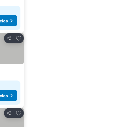
cios
Agregar a favoritos
Compartir
cios
Agregar a favoritos
Compartir