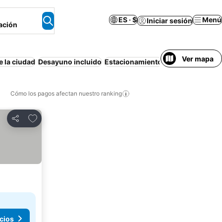
ES · $
Menú
Iniciar sesión
ación
Ver mapa
e la ciudad
Desayuno incluido
Estacionamiento
Casa o apartame
Cómo los pagos afectan nuestro ranking
Agregar a favoritos
Compartir
cios