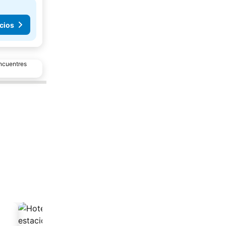
cios
encuentres