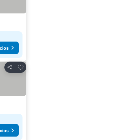
cios
Agregar a favoritos
Compartir
cios