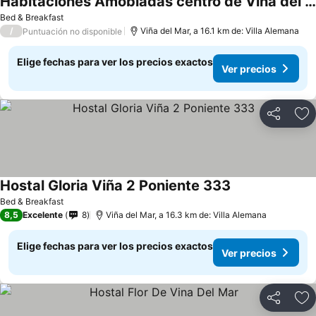
Habitaciones Amobladas centro de Vina del mar
Bed & Breakfast
/
Viña del Mar, a 16.1 km de: Villa Alemana
Puntuación no disponible
Elige fechas para ver los precios exactos
Ver precios
Compartir
Ag
Hostal Gloria Viña 2 Poniente 333
Bed & Breakfast
8,5
Excelente
8
Viña del Mar, a 16.3 km de: Villa Alemana
Elige fechas para ver los precios exactos
Ver precios
Compartir
Ag