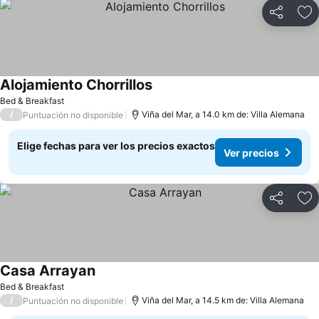
Compartir
Ag
Alojamiento Chorrillos
Bed & Breakfast
/
Viña del Mar, a 14.0 km de: Villa Alemana
Puntuación no disponible
Elige fechas para ver los precios exactos
Ver precios
Compartir
Ag
Casa Arrayan
Bed & Breakfast
/
Viña del Mar, a 14.5 km de: Villa Alemana
Puntuación no disponible