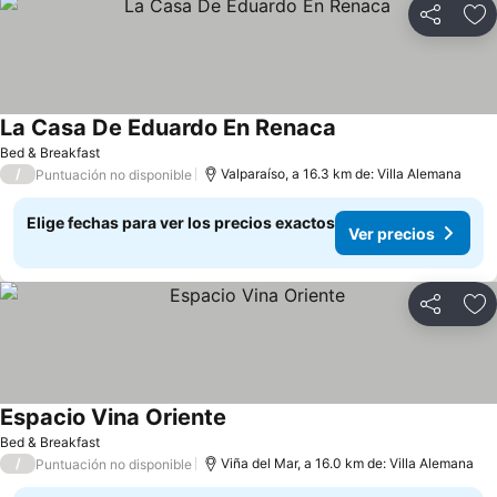
Compartir
Ag
La Casa De Eduardo En Renaca
Bed & Breakfast
/
Valparaíso, a 16.3 km de: Villa Alemana
Puntuación no disponible
Elige fechas para ver los precios exactos
Ver precios
Compartir
Ag
Espacio Vina Oriente
Bed & Breakfast
/
Viña del Mar, a 16.0 km de: Villa Alemana
Puntuación no disponible