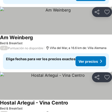
Compartir
Ag
Am Weinberg
Bed & Breakfast
/
Viña del Mar, a 16.6 km de: Villa Alemana
Puntuación no disponible
Elige fechas para ver los precios exactos
Ver precios
Compartir
Ag
Hostal Arlegui - Vina Centro
Bed & Breakfast