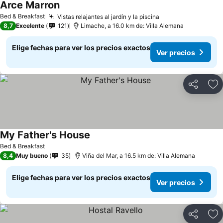
Arce Marron
Bed & Breakfast
Vistas relajantes al jardín y la piscina
8,7
Excelente
121
Limache, a 16.0 km de: Villa Alemana
Elige fechas para ver los precios exactos
Ver precios
Compartir
Ag
My Father's House
Bed & Breakfast
8,4
Muy bueno
35
Viña del Mar, a 16.5 km de: Villa Alemana
Elige fechas para ver los precios exactos
Ver precios
Compartir
Ag