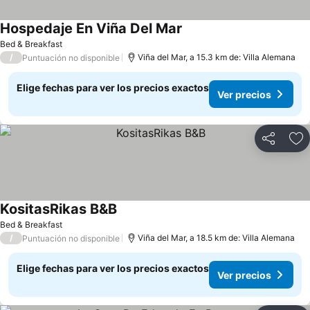
Hospedaje En Viña Del Mar
Bed & Breakfast
/
Viña del Mar, a 15.3 km de: Villa Alemana
Puntuación no disponible
Elige fechas para ver los precios exactos
Ver precios
Compartir
Ag
KositasRikas B&B
Bed & Breakfast
/
Viña del Mar, a 18.5 km de: Villa Alemana
Puntuación no disponible
Elige fechas para ver los precios exactos
Ver precios