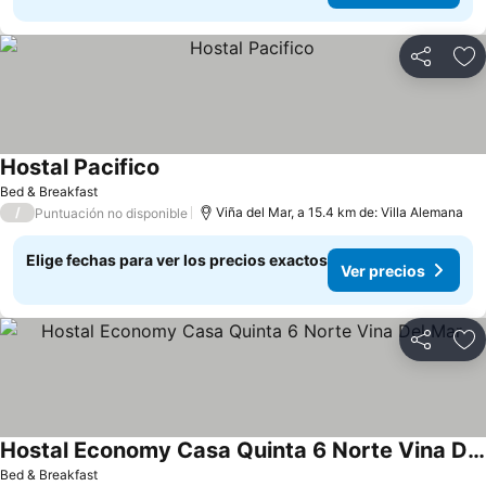
Compartir
Ag
Hostal Pacifico
Bed & Breakfast
/
Viña del Mar, a 15.4 km de: Villa Alemana
Puntuación no disponible
Elige fechas para ver los precios exactos
Ver precios
Compartir
Ag
Hostal Economy Casa Quinta 6 Norte Vina Del Mar
Bed & Breakfast