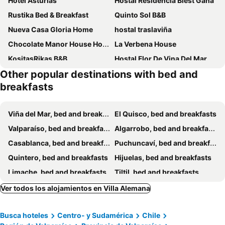
Hotel Asturias
Hostal Residencia Blest Gana
Rustika Bed & Breakfast
Quinto Sol B&B
Nueva Casa Gloria Home
hostal traslaviña
Chocolate Manor House Hotel Boutique
La Verbena House
KositasRikas B&B
Hostal Flor De Vina Del Mar
Other popular destinations with bed and
Habitacion amoblada single
Hostal Terraza Traslaviña
breakfasts
Arce Marron
Hostel Agua Santa Habitaciones Vista Al Mar
Hostal Casa Gloria 6 Norte 983
Casa Vista Pacífico
Viña del Mar, bed and breakfasts
El Quisco, bed and breakfasts
Quinta Mar 6 Norte 985
La Casa De Eduardo En Renaca
Valparaíso, bed and breakfasts
Algarrobo, bed and breakfasts
Turismo Quintamar 5 Poniente 431
Habiteca Acentto B&B
Casablanca, bed and breakfasts
Puchuncaví, bed and breakfasts
Alojamiento Viña, Tranquilidad Y Conectividad
Quintero, bed and breakfasts
Hijuelas, bed and breakfasts
Limache, bed and breakfasts
Tiltil, bed and breakfasts
Curacaví, bed and breakfasts
Llaillay, bed and breakfasts
Ver todos los alojamientos en Villa Alemana
Busca hoteles
Centro- y Sudamérica
Chile