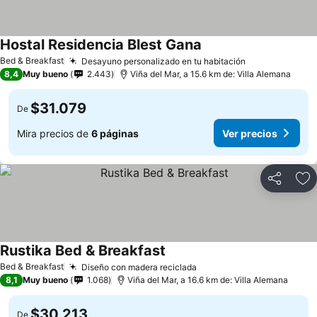
Hostal Residencia Blest Gana
Bed & Breakfast
Desayuno personalizado en tu habitación
8,4
Muy bueno
2.443
Viña del Mar, a 15.6 km de: Villa Alemana
$31.079
De
Mira precios de
6 páginas
Ver precios
Compartir
Ag
Rustika Bed & Breakfast
Bed & Breakfast
Diseño con madera reciclada
8,1
Muy bueno
1.068
Viña del Mar, a 16.6 km de: Villa Alemana
$30.213
De