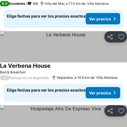
9,0
Excelente
89
Viña del Mar, a 17.5 km de: Villa Alemana
Elige fechas para ver los precios exactos
Ver precios
Compartir
Ag
La Verbena House
Bed & Breakfast
/
Valparaíso, a 16.9 km de: Villa Alemana
Puntuación no disponible
Elige fechas para ver los precios exactos
Ver precios
Compartir
Ag