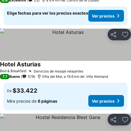
8,6
Excelente
23
a 8.4 km de: Centro de la ciudad
Elige fechas para ver los precios exactos
Ver precios
Compartir
Ag
Hotel Asturias
Bed & Breakfast
Servicios de masaje relajantes
7,7
Bueno
578
Viña del Mar, a 16.6 km de: Villa Alemana
$33.422
De
Mira precios de
6 páginas
Ver precios
Compartir
Ag