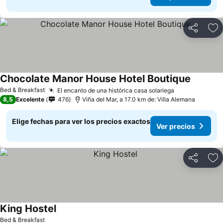
Compartir
Ag
Chocolate Manor House Hotel Boutique
Bed & Breakfast
El encanto de una histórica casa solariega
8,5
Excelente
476
Viña del Mar, a 17.0 km de: Villa Alemana
Elige fechas para ver los precios exactos
Ver precios
Compartir
Ag
King Hostel
Bed & Breakfast