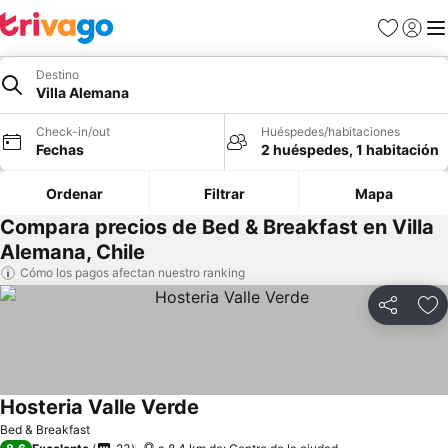
Favoritos
Iniciar 
Me
Destino
Villa Alemana
Check-in/out
Huéspedes/habitaciones
Fechas
2 huéspedes, 1 habitación
Ordenar
Filtrar
Mapa
Compara precios de Bed & Breakfast en Villa
Alemana, Chile
Cómo los pagos afectan nuestro ranking
Compartir
Ag
Hosteria Valle Verde
Bed & Breakfast