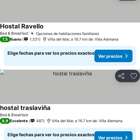
Hostal Ravello
Bed & Breakfast
Opciones de habitaciones familiares
7,5
Bueno
1.331
Viña del Mar, a 16.7 km de: Villa Alemana
Elige fechas para ver los precios exactos
Ver precios
Compartir
Ag
hostal traslaviña
Bed & Breakfast
8,9
Excelente
487
Viña del Mar, a 16.7 km de: Villa Alemana
Elige fechas para ver los precios exactos
Ver precios