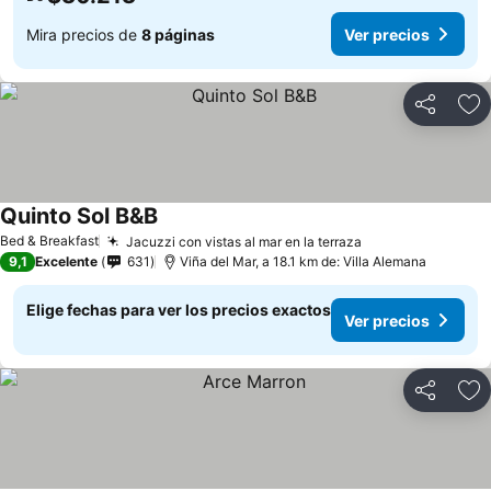
Mira precios de
8 páginas
Ver precios
Compartir
Ag
Quinto Sol B&B
Bed & Breakfast
Jacuzzi con vistas al mar en la terraza
9,1
Excelente
631
Viña del Mar, a 18.1 km de: Villa Alemana
Elige fechas para ver los precios exactos
Ver precios
Compartir
Ag