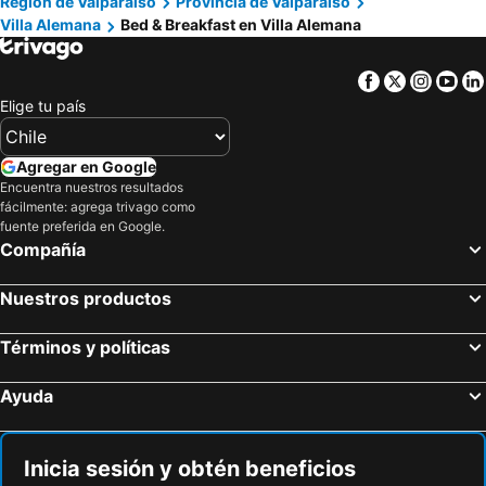
Región de Valparaíso
Provincia de Valparaíso
Villa Alemana
Bed & Breakfast en Villa Alemana
Facebook
Twitter
Insta
Yo
Elige tu país
Agregar en Google
Encuentra nuestros resultados
fácilmente: agrega trivago como
fuente preferida en Google.
Compañía
Nuestros productos
Términos y políticas
Ayuda
Inicia sesión y obtén beneficios