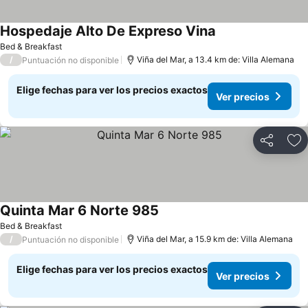
Hospedaje Alto De Expreso Vina
Bed & Breakfast
/
Viña del Mar, a 13.4 km de: Villa Alemana
Puntuación no disponible
Elige fechas para ver los precios exactos
Ver precios
Compartir
Ag
Quinta Mar 6 Norte 985
Bed & Breakfast
/
Viña del Mar, a 15.9 km de: Villa Alemana
Puntuación no disponible
Elige fechas para ver los precios exactos
Ver precios