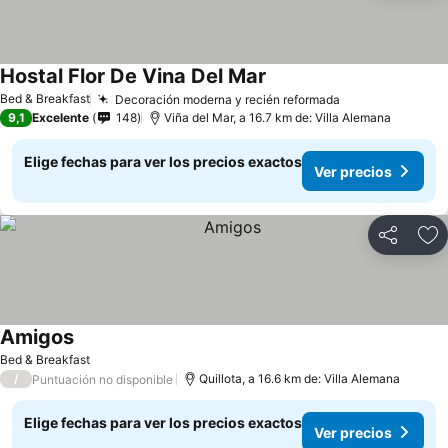
Hostal Flor De Vina Del Mar
Bed & Breakfast
Decoración moderna y recién reformada
9,1
Excelente
148
Viña del Mar, a 16.7 km de: Villa Alemana
Elige fechas para ver los precios exactos
Ver precios
Compartir
Ag
Amigos
Bed & Breakfast
/
Quillota, a 16.6 km de: Villa Alemana
Puntuación no disponible
Elige fechas para ver los precios exactos
Ver precios