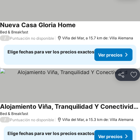
Nueva Casa Gloria Home
Bed & Breakfast
/
Viña del Mar, a 15.7 km de: Villa Alemana
Puntuación no disponible
Elige fechas para ver los precios exactos
Ver precios
Compartir
Ag
Alojamiento Viña, Tranquilidad Y Conectividad
Bed & Breakfast
/
Viña del Mar, a 15.3 km de: Villa Alemana
Puntuación no disponible
Elige fechas para ver los precios exactos
Ver precios