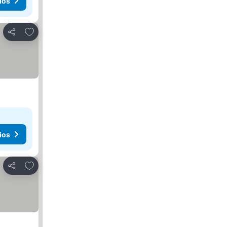
ios
Agregar a favoritos
Compartir
ios
Agregar a favoritos
Compartir