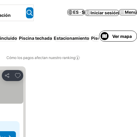
ES · $
Menú
Iniciar sesión
ación
Ver mapa
incluido
Piscina techada
Estacionamiento
Piscina
Apartamento
Cómo los pagos afectan nuestro ranking
Agregar a favoritos
Compartir