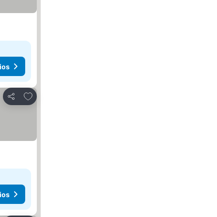
ios
Agregar a favoritos
Compartir
ios