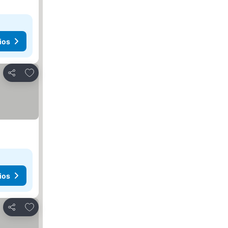
ios
Agregar a favoritos
Compartir
ios
Agregar a favoritos
Compartir