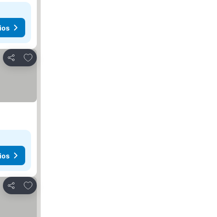
ios
Agregar a favoritos
Compartir
ios
Agregar a favoritos
Compartir