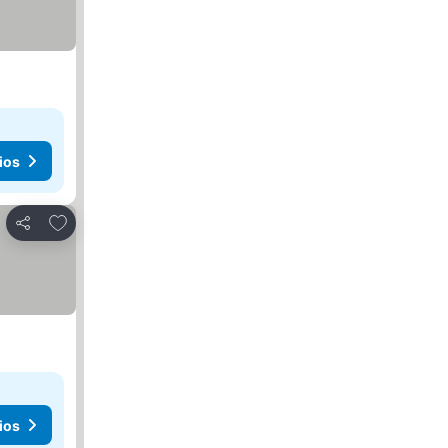
ios
Agregar a favoritos
Compartir
ios