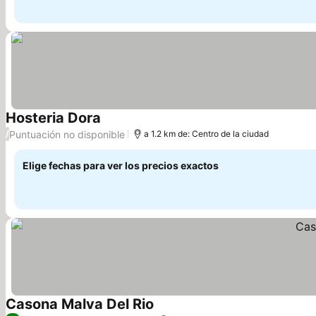
Hosteria Dora
Ver precios
Puntuación no disponible
/
a 1.2 km de: Centro de la ciudad
Elige fechas para ver los precios exactos
Casona Malva Del Rio
Ver precios