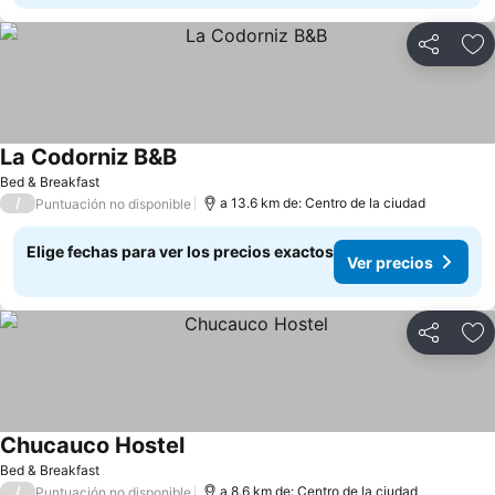
Compartir
Ag
La Codorniz B&B
Ver precios
Bed & Breakfast
/
a 13.6 km de: Centro de la ciudad
Puntuación no disponible
Elige fechas para ver los precios exactos
Ver precios
Compartir
Ag
Chucauco Hostel
Ver precios
Bed & Breakfast
/
a 8.6 km de: Centro de la ciudad
Puntuación no disponible