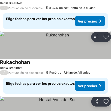
Ve
Bed & Breakfast
/
a 37.6 km de: Centro de la ciudad
Puntuación no disponible
Elige fechas para ver los precios exactos
Ver precios
Compartir
Ag
Rukachohan
Ver precios
Bed & Breakfast
/
Pucón, a 17.6 km de: Villarrica
Puntuación no disponible
Elige fechas para ver los precios exactos
Ver precios
Compartir
Ag