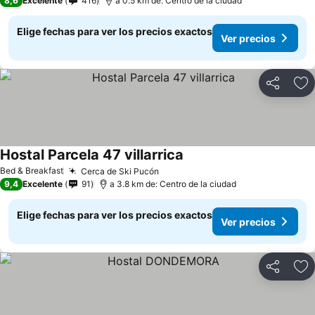
8,6
Excelente
416
a 0.5 km de: Centro de la ciudad
Elige fechas para ver los precios exactos
Ver precios
Compartir
Ag
Hostal Parcela 47 villarrica
Ver precios
Bed & Breakfast
Cerca de Ski Pucón
Ver precios
9,4
Excelente
91
a 3.8 km de: Centro de la ciudad
Elige fechas para ver los precios exactos
Ver precios
Compartir
Ag