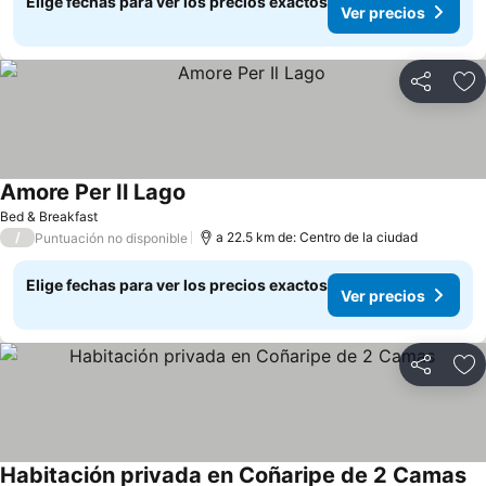
Elige fechas para ver los precios exactos
Ver precios
Compartir
Ag
Amore Per Il Lago
Ver precios
Bed & Breakfast
/
a 22.5 km de: Centro de la ciudad
Puntuación no disponible
Elige fechas para ver los precios exactos
Ver precios
Compartir
Ag
Habitación privada en Coñaripe de 2 Camas