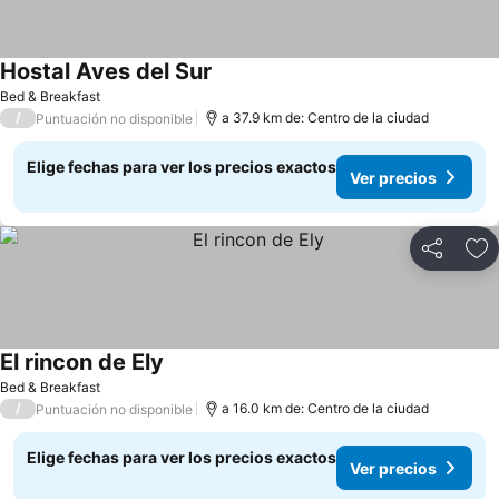
Hostal Aves del Sur
Ver precios
Bed & Breakfast
/
a 37.9 km de: Centro de la ciudad
Puntuación no disponible
Elige fechas para ver los precios exactos
Ver precios
Compartir
Ag
El rincon de Ely
Ver precios
Bed & Breakfast
/
a 16.0 km de: Centro de la ciudad
Puntuación no disponible
Elige fechas para ver los precios exactos
Ver precios