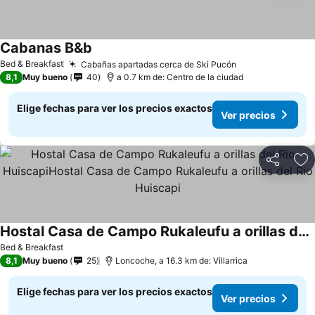
Cabanas B&b
Ver precios
Bed & Breakfast
Cabañas apartadas cerca de Ski Pucón
Ver precios
8,1
Muy bueno
40
a 0.7 km de: Centro de la ciudad
Elige fechas para ver los precios exactos
Ver precios
Compartir
Ag
Hostal Casa de Campo Rukaleufu a orillas del Rio HuiscapiHostal Casa de Campo Rukaleufu a orillas del Rio Huiscapi
Ver precios
Bed & Breakfast
8,1
Muy bueno
25
Loncoche, a 16.3 km de: Villarrica
Elige fechas para ver los precios exactos
Ver precios