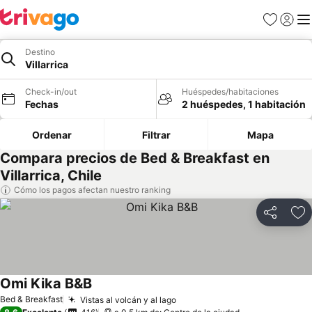
Favoritos
Iniciar 
Me
Destino
Villarrica
Check-in/out
Huéspedes/habitaciones
Fechas
2 huéspedes, 1 habitación
Ordenar
Filtrar
Mapa
Compara precios de Bed & Breakfast en
Villarrica, Chile
Cómo los pagos afectan nuestro ranking
Compartir
Ag
Omi Kika B&B
Ver precios
Bed & Breakfast
Vistas al volcán y al lago
Ver precios