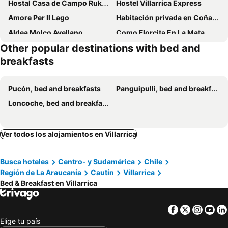
Hostal Casa de Campo Rukaleufu a orillas del Rio HuiscapiHostal Casa de Campo Rukaleufu a orillas del Rio Huiscapi
Hostel Villarrica Express
Amore Per Il Lago
Habitación privada en Coñaripe de 2 Camas
Aldea Molco Avellano
Como Florcita En La Mata
Other popular destinations with bed and
El Amanecer
El rincon de Ely
breakfasts
Pucón, bed and breakfasts
Panguipulli, bed and breakfasts
Loncoche, bed and breakfasts
Ver todos los alojamientos en Villarrica
Busca hoteles
Centro- y Sudamérica
Chile
Región de La Araucanía
Cautín
Villarrica
Bed & Breakfast en Villarrica
Facebook
Twitter
Insta
Yo
Elige tu país