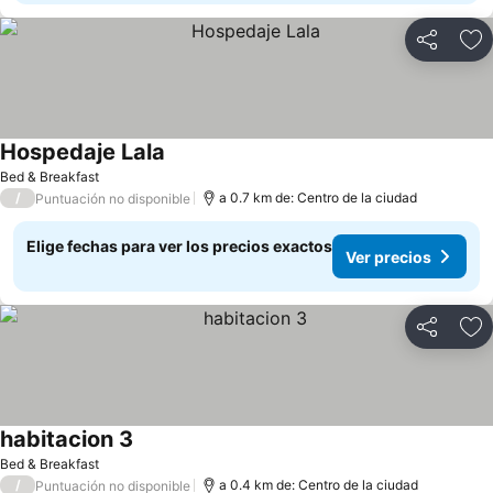
Compartir
Ag
Hospedaje Lala
Ver precios
Bed & Breakfast
/
a 0.7 km de: Centro de la ciudad
Puntuación no disponible
Elige fechas para ver los precios exactos
Ver precios
Compartir
Ag
habitacion 3
Ver precios
Bed & Breakfast
/
a 0.4 km de: Centro de la ciudad
Puntuación no disponible