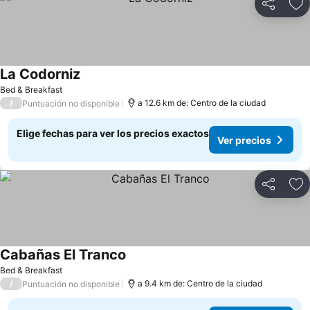
Compartir
Ag
La Codorniz
Ver precios
Bed & Breakfast
/
a 12.6 km de: Centro de la ciudad
Puntuación no disponible
Elige fechas para ver los precios exactos
Ver precios
Compartir
Ag
Cabañas El Tranco
Ver precios
Bed & Breakfast
/
a 9.4 km de: Centro de la ciudad
Puntuación no disponible