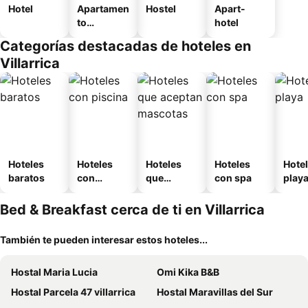
Hotel
Apartamen
Hostel
Apart-
to
hotel
amueblad
Categorías destacadas de hoteles en
o
Villarrica
Hoteles
Hoteles
Hoteles
Hoteles
Hotel
baratos
con
que
con spa
play
piscina
aceptan
mascotas
Bed & Breakfast cerca de ti en Villarrica
También te pueden interesar estos hoteles...
Hostal Maria Lucia
Omi Kika B&B
Hostal Parcela 47 villarrica
Hostal Maravillas del Sur