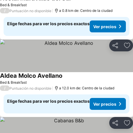
Ver precios
Bed & Breakfast
/
a 0.8 km de: Centro de la ciudad
Puntuación no disponible
Elige fechas para ver los precios exactos
Ver precios
Compartir
Ag
Aldea Molco Avellano
Ver precios
Bed & Breakfast
/
a 12.0 km de: Centro de la ciudad
Puntuación no disponible
Elige fechas para ver los precios exactos
Ver precios
Compartir
Ag