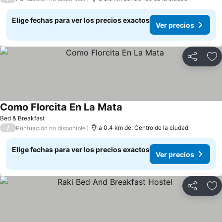
Elige fechas para ver los precios exactos
Ver precios
Compartir
Ag
Como Florcita En La Mata
Ver precios
Bed & Breakfast
/
a 0.4 km de: Centro de la ciudad
Puntuación no disponible
Elige fechas para ver los precios exactos
Ver precios
Compartir
Ag