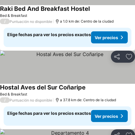
Raki Bed And Breakfast Hostel
Ver precios
Bed & Breakfast
/
a 1.0 km de: Centro de la ciudad
Puntuación no disponible
Elige fechas para ver los precios exactos
Ver precios
Compartir
Ag
Hostal Aves del Sur Coñaripe
Ver precios
Bed & Breakfast
/
a 37.8 km de: Centro de la ciudad
Puntuación no disponible
Elige fechas para ver los precios exactos
Ver precios