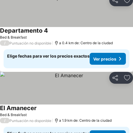
Compartir
Ag
Departamento 4
Ver precios
Bed & Breakfast
/
a 0.4 km de: Centro de la ciudad
Puntuación no disponible
Elige fechas para ver los precios exactos
Ver precios
Compartir
Ag
El Amanecer
Ver precios
Bed & Breakfast
/
a 1.9 km de: Centro de la ciudad
Puntuación no disponible