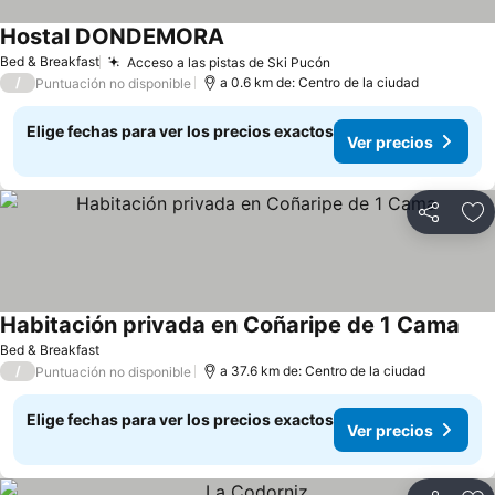
Hostal DONDEMORA
Ver precios
Bed & Breakfast
Acceso a las pistas de Ski Pucón
Ver precios
/
a 0.6 km de: Centro de la ciudad
Puntuación no disponible
Elige fechas para ver los precios exactos
Ver precios
Compartir
Ag
Habitación privada en Coñaripe de 1 Cama
Ver 
Bed & Breakfast
/
a 37.6 km de: Centro de la ciudad
Puntuación no disponible
Elige fechas para ver los precios exactos
Ver precios