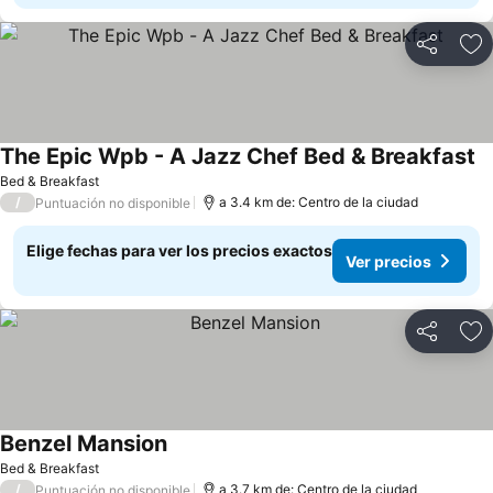
Compartir
Ag
The Epic Wpb - A Jazz Chef Bed & Breakfast
Bed & Breakfast
/
a 3.4 km de: Centro de la ciudad
Puntuación no disponible
Elige fechas para ver los precios exactos
Ver precios
Compartir
Ag
Benzel Mansion
Bed & Breakfast
/
a 3.7 km de: Centro de la ciudad
Puntuación no disponible