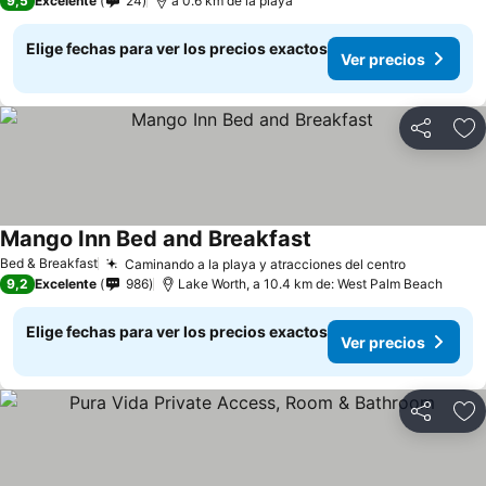
9,5
Excelente
24
a 0.6 km de la playa
Elige fechas para ver los precios exactos
Ver precios
Compartir
Ag
Mango Inn Bed and Breakfast
Bed & Breakfast
Caminando a la playa y atracciones del centro
9,2
Excelente
986
Lake Worth, a 10.4 km de: West Palm Beach
Elige fechas para ver los precios exactos
Ver precios
Compartir
Ag