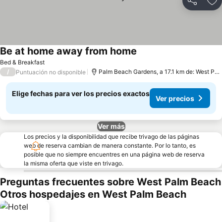
Compartir
Ag
Be at home away from home
Bed & Breakfast
/
Palm Beach Gardens, a 17.1 km de: West Palm Beach
Puntuación no disponible
Elige fechas para ver los precios exactos
Ver precios
Ver más
Los precios y la disponibilidad que recibe trivago de las páginas
web de reserva cambian de manera constante. Por lo tanto, es
posible que no siempre encuentres en una página web de reserva
la misma oferta que viste en trivago.
Preguntas frecuentes sobre West Palm Beach
Otros hospedajes en West Palm Beach