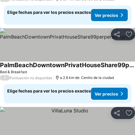
Elige fechas para ver los precios exactos
Ver precios
Compartir
Ag
PalmBeachDowntownPrivatHouseShare99perpersonupto5Party
Bed & Breakfast
/
a 2.6 km de: Centro de la ciudad
Puntuación no disponible
Elige fechas para ver los precios exactos
Ver precios
Compartir
Ag