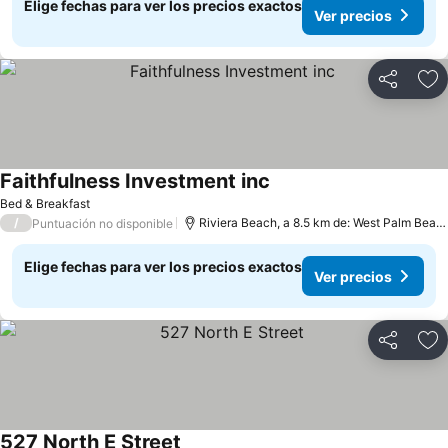
Elige fechas para ver los precios exactos
Ver precios
Compartir
Ag
Faithfulness Investment inc
Bed & Breakfast
/
Riviera Beach, a 8.5 km de: West Palm Beach
Puntuación no disponible
Elige fechas para ver los precios exactos
Ver precios
Compartir
Ag
527 North E Street