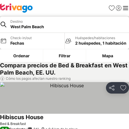
Favoritos
Iniciar 
Me
Destino
West Palm Beach
Check-in/out
Huéspedes/habitaciones
Fechas
2 huéspedes, 1 habitación
Ordenar
Filtrar
Mapa
Compara precios de Bed & Breakfast en West
Palm Beach, EE. UU.
Cómo los pagos afectan nuestro ranking
Compartir
Ag
Hibiscus House
Bed & Breakfast