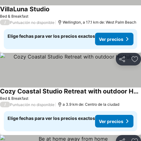
VillaLuna Studio
Bed & Breakfast
/
Wellington, a 17.1 km de: West Palm Beach
Puntuación no disponible
Elige fechas para ver los precios exactos
Ver precios
Compartir
Ag
Cozy Coastal Studio Retreat with outdoor Hottub
Bed & Breakfast
/
a 3.9 km de: Centro de la ciudad
Puntuación no disponible
Elige fechas para ver los precios exactos
Ver precios