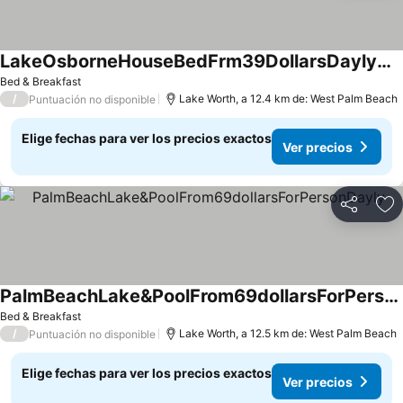
LakeOsborneHouseBedFrm39DollarsDaylymin6PersParty
Bed & Breakfast
/
Lake Worth, a 12.4 km de: West Palm Beach
Puntuación no disponible
Elige fechas para ver los precios exactos
Ver precios
Compartir
Ag
PalmBeachLake&PoolFrom69dollarsForPersonDayly
Bed & Breakfast
/
Lake Worth, a 12.5 km de: West Palm Beach
Puntuación no disponible
Elige fechas para ver los precios exactos
Ver precios