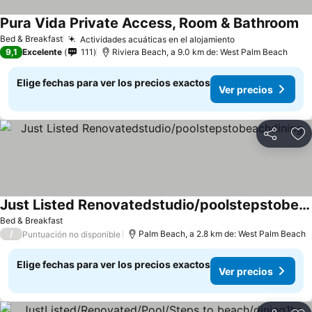
Pura Vida Private Access, Room & Bathroom
Bed & Breakfast
Actividades acuáticas en el alojamiento
9,1
Excelente
111
Riviera Beach, a 9.0 km de: West Palm Beach
Elige fechas para ver los precios exactos
Ver precios
Compartir
Ag
Just Listed Renovatedstudio/poolstepstobeachdining
Bed & Breakfast
/
Palm Beach, a 2.8 km de: West Palm Beach
Puntuación no disponible
Elige fechas para ver los precios exactos
Ver precios