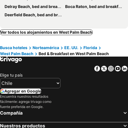
Delray Beach, bed and breakfasts
Boca Raton, bed and breakfasts
Deerfield Beach, bed and breakfasts
Ver todos los alojamientos en West Palm Beach
Busca hoteles
Norteamérica
EE. UU.
Florida
West Palm Beach
Bed & Breakfast en West Palm Beach
Facebook
Twitter
Insta
Yo
Elige tu país
Agregar en Google
Encuentra nuestros resultados
fácilmente: agrega trivago como
fuente preferida en Google.
Compañía
Nuestros productos