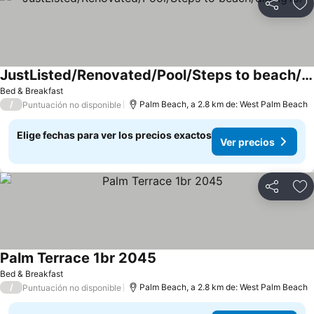
Compartir
Ag
JustListed/Renovated/Pool/Steps to beach/dining1br
Bed & Breakfast
/
Palm Beach, a 2.8 km de: West Palm Beach
Puntuación no disponible
Elige fechas para ver los precios exactos
Ver precios
Compartir
Ag
Palm Terrace 1br 2045
Bed & Breakfast
/
Palm Beach, a 2.8 km de: West Palm Beach
Puntuación no disponible