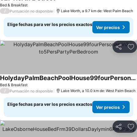
Bed & Breakfast
/
Lake Worth, a 9.7 km de: West Palm Beach
Puntuación no disponible
Elige fechas para ver los precios exactos
Ver precios
Compartir
Ag
HolydayPalmBeachPoolHouse99fourPersonamin3 to5PersPartyPerBedroom
Bed & Breakfast
/
Lake Worth, a 10.0 km de: West Palm Beach
Puntuación no disponible
Elige fechas para ver los precios exactos
Ver precios
Compartir
Ag