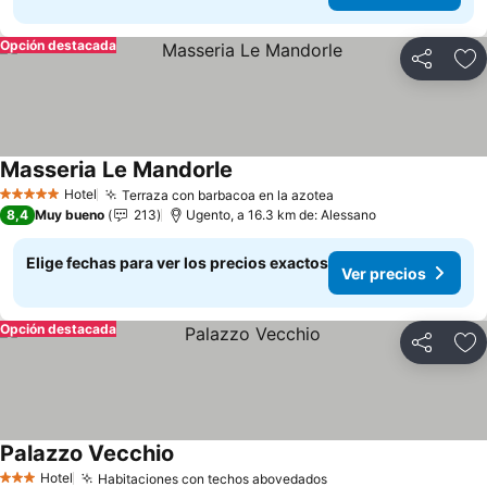
Opción destacada
Compartir
Ag
Masseria Le Mandorle
Hotel
Terraza con barbacoa en la azotea
5 Estrellas
8,4
Muy bueno
213
Ugento, a 16.3 km de: Alessano
Elige fechas para ver los precios exactos
Ver precios
Opción destacada
Compartir
Ag
Palazzo Vecchio
Hotel
Habitaciones con techos abovedados
3 Estrellas