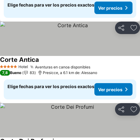
Elige fechas para ver los precios exactos
Ver precios
Compartir
Ag
Corte Antica
Hotel
Aventuras en canoa disponibles
5 Estrellas
7,8
Bueno
83
Presicce, a 6.1 km de: Alessano
Elige fechas para ver los precios exactos
Ver precios
Compartir
Ag