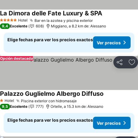
La Dimora delle Fate Luxury & SPA
Hotel
Bar en la azotea y piscina exterior
5 Estrellas
9,4
Excelente
608
Miggiano, a 8.2 km de: Alessano
Elige fechas para ver los precios exactos
Ver precios
Opción destacada
Compartir
Ag
Palazzo Guglielmo Albergo Diffuso
Hotel
Piscina exterior con hidromasaje
1 Estrellas
9,5
Excelente
777
Ortelle, a 15.3 km de: Alessano
Elige fechas para ver los precios exactos
Ver precios