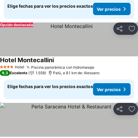
Elige fechas para ver los precios exactos
Ver precios
Opción destacada
Compartir
Ag
Hotel Montecallini
Hotel
Piscina panorámica con hidromasaje
4 Estrellas
9,3
Excelente
1.558
Patù, a 8.1 km de: Alessano
Elige fechas para ver los precios exactos
Ver precios
Compartir
Ag