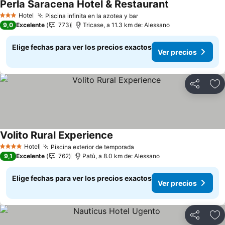
Perla Saracena Hotel & Restaurant
Hotel
Piscina infinita en la azotea y bar
3 Estrellas
9,0
Excelente
773
Tricase, a 11.3 km de: Alessano
Elige fechas para ver los precios exactos
Ver precios
Compartir
Ag
Volito Rural Experience
Hotel
Piscina exterior de temporada
4 Estrellas
9,1
Excelente
762
Patù, a 8.0 km de: Alessano
Elige fechas para ver los precios exactos
Ver precios
Compartir
Ag