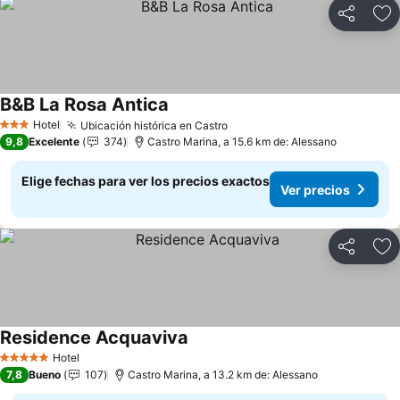
Compartir
Ag
B&B La Rosa Antica
Hotel
Ubicación histórica en Castro
3 Estrellas
9,8
Excelente
374
Castro Marina, a 15.6 km de: Alessano
Elige fechas para ver los precios exactos
Ver precios
Compartir
Ag
Residence Acquaviva
Hotel
5 Estrellas
7,8
Bueno
107
Castro Marina, a 13.2 km de: Alessano