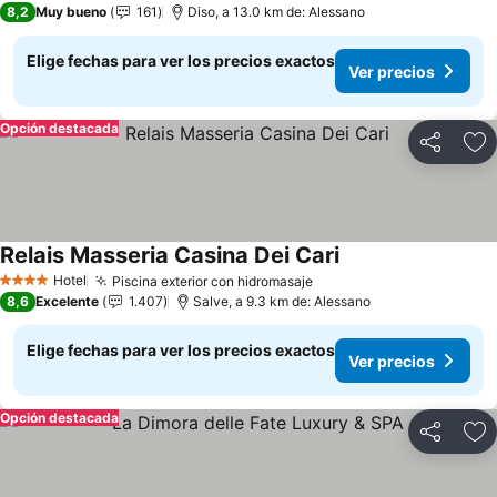
8,2
Muy bueno
161
Diso, a 13.0 km de: Alessano
Elige fechas para ver los precios exactos
Ver precios
Opción destacada
Compartir
Ag
Relais Masseria Casina Dei Cari
Hotel
Piscina exterior con hidromasaje
4 Estrellas
8,6
Excelente
1.407
Salve, a 9.3 km de: Alessano
Elige fechas para ver los precios exactos
Ver precios
Opción destacada
Compartir
Ag