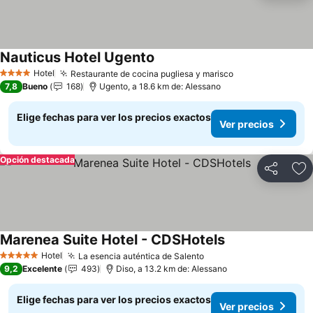
Nauticus Hotel Ugento
Hotel
Restaurante de cocina pugliesa y marisco
4 Estrellas
7,8
Bueno
168
Ugento, a 18.6 km de: Alessano
Elige fechas para ver los precios exactos
Ver precios
Opción destacada
Compartir
Ag
Marenea Suite Hotel - CDSHotels
Hotel
La esencia auténtica de Salento
5 Estrellas
9,2
Excelente
493
Diso, a 13.2 km de: Alessano
Elige fechas para ver los precios exactos
Ver precios