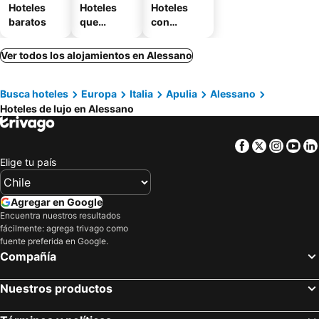
Hoteles
Hoteles
Hoteles
baratos
que
con
aceptan
estaciona
mascotas
miento
Ver todos los alojamientos en Alessano
Busca hoteles
Europa
Italia
Apulia
Alessano
Hoteles de lujo en Alessano
Facebook
Twitter
Insta
Yo
Elige tu país
Agregar en Google
Encuentra nuestros resultados
fácilmente: agrega trivago como
fuente preferida en Google.
Compañía
Nuestros productos