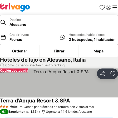
Favoritos
Iniciar 
Me
Destino
Alessano
Check-in/out
Huéspedes/habitaciones
Fechas
2 huéspedes, 1 habitación
Ordenar
Filtrar
Mapa
Hoteles de lujo en Alessano, Italia
Cómo los pagos afectan nuestro ranking
Opción destacada
Compartir
Ag
Terra d'Acqua Resort & SPA
Hotel
Cenas panorámicas en terraza con vistas al mar
3 Estrellas
9,1
Excelente
1.354
Ugento, a 14.6 km de: Alessano