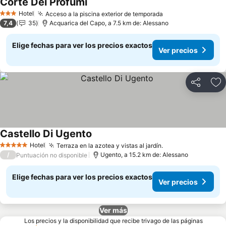
Corte Dei Profumi
Hotel
Acceso a la piscina exterior de temporada
3 Estrellas
7,4
35
Acquarica del Capo, a 7.5 km de: Alessano
Elige fechas para ver los precios exactos
Ver precios
Compartir
Ag
Castello Di Ugento
Hotel
Terraza en la azotea y vistas al jardín.
5 Estrellas
/
Ugento, a 15.2 km de: Alessano
Puntuación no disponible
Elige fechas para ver los precios exactos
Ver precios
Ver más
Los precios y la disponibilidad que recibe trivago de las páginas