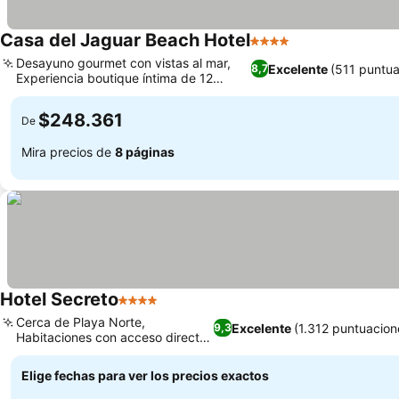
Casa del Jaguar Beach Hotel
4 Estrellas
Desayuno gourmet con vistas al mar,
Excelente
(511 puntua
8,7
Experiencia boutique íntima de 12
habitaciones
$248.361
De
Mira precios de
8 páginas
Hotel Secreto
4 Estrellas
Cerca de Playa Norte,
Excelente
(1.312 puntuacion
9,3
Habitaciones con acceso directo
a la piscina
Elige fechas para ver los precios exactos