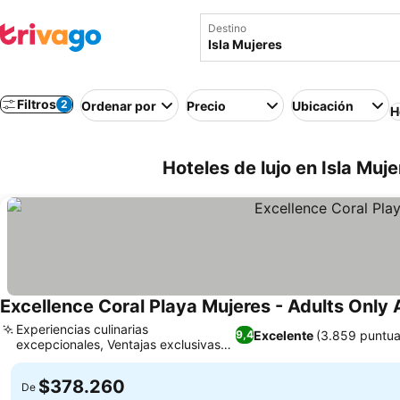
Destino
Filtros
2
Ordenar por
Precio
Ubicación
H
Hoteles de lujo en Isla Muj
Excellence Coral Playa Mujeres - Adults Only A
Experiencias culinarias
Excelente
(3.859 puntua
9,4
excepcionales, Ventajas exclusivas
del Preference Club
$378.260
De