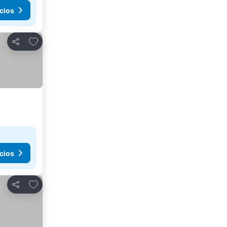
cios
Agregar a favoritos
Compartir
cios
Agregar a favoritos
Compartir