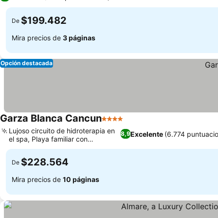
$199.482
De
Mira precios de
3 páginas
Opción destacada
Garza Blanca Cancun
4 Estrellas
Lujoso circuito de hidroterapia en
Excelente
(6.774 puntuaci
8,9
el spa, Playa familiar con
actividades
$228.564
De
Mira precios de
10 páginas