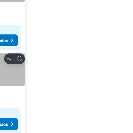
cios
Agregar a favoritos
Compartir
cios