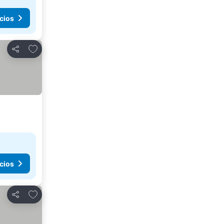
cios
Agregar a favoritos
Compartir
cios
Agregar a favoritos
Compartir