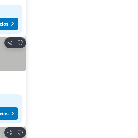
cios
Agregar a favoritos
Compartir
cios
Agregar a favoritos
Compartir