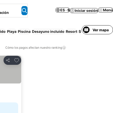
ES · $
Menú
Iniciar sesión
ación
Ver mapa
uido
Playa
Piscina
Desayuno incluido
Resort
Solo adultos
Wifi
A
Cómo los pagos afectan nuestro ranking
Agregar a favoritos
Compartir