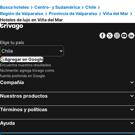
Busca hoteles
Centro- y Sudamérica
Chile
Región de Valparaíso
Provincia de Valparaíso
Viña del Mar
Hoteles de lujo en Viña del Mar
Facebook
Twitter
Insta
Yo
Elige tu país
Agregar en Google
Encuentra nuestros resultados
fácilmente: agrega trivago como
fuente preferida en Google.
Compañía
Nuestros productos
Términos y políticas
Ayuda