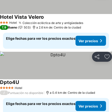
Hotel Vista Velero
Hotel
Colección ecléctica de arte y antigüedades
3 Estrellas
7,9
Bueno
503
a 2.6 km de: Centro de la ciudad
Elige fechas para ver los precios exactos
Ver precios
Compartir
Ag
Dpto4U
Hotel
5 Estrellas
/
a 0.4 km de: Centro de la ciudad
Puntuación no disponible
Elige fechas para ver los precios exactos
Ver precios