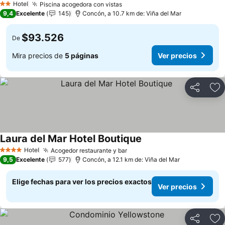
Hotel
Piscina acogedora con vistas
2 Estrellas
9,4
Excelente
145
Concón, a 10.7 km de: Viña del Mar
$93.526
De
Mira precios de
5 páginas
Ver precios
Compartir
Ag
Laura del Mar Hotel Boutique
Hotel
Acogedor restaurante y bar
4 Estrellas
9,5
Excelente
577
Concón, a 12.1 km de: Viña del Mar
Elige fechas para ver los precios exactos
Ver precios
Compartir
Ag