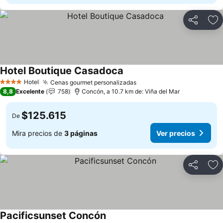
Compartir
Ag
Hotel Boutique Casadoca
Hotel
Cenas gourmet personalizadas
4 Estrellas
8,8
Excelente
758
Concón, a 10.7 km de: Viña del Mar
$125.615
De
Mira precios de
3 páginas
Ver precios
Compartir
Ag
Pacificsunset Concón