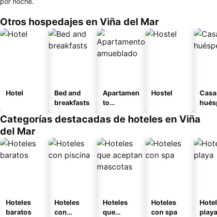
por noche.
Otros hospedajes en Viña del Mar
Hotel
Bed and
Apartamen
Hostel
Casa
breakfasts
to
hués
amueblad
Categorías destacadas de hoteles en Viña
o
del Mar
Hoteles
Hoteles
Hoteles
Hoteles
Hotel
baratos
con
que
con spa
play