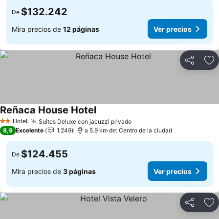
$132.242
De
Mira precios de
12 páginas
Ver precios
Compartir
Ag
Reñaca House Hotel
Hotel
Suites Deluxe con jacuzzi privado
2 Estrellas
8,9
Excelente
1.249
a 5.9 km de: Centro de la ciudad
$124.455
De
Mira precios de
3 páginas
Ver precios
Compartir
Ag