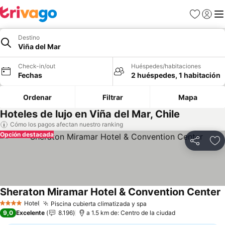
Favoritos
Iniciar 
Me
Destino
Viña del Mar
Check-in/out
Huéspedes/habitaciones
Fechas
2 huéspedes, 1 habitación
Ordenar
Filtrar
Mapa
Hoteles de lujo en Viña del Mar, Chile
Cómo los pagos afectan nuestro ranking
Opción destacada
Compartir
Ag
Sheraton Miramar Hotel & Convention Center
Hotel
Piscina cubierta climatizada y spa
4 Estrellas
9,0
Excelente
8.196
a 1.5 km de: Centro de la ciudad