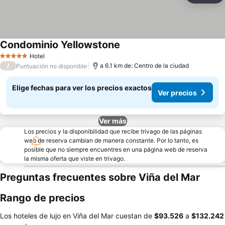
Condominio Yellowstone
Hotel
5 Estrellas
/
a 6.1 km de: Centro de la ciudad
Puntuación no disponible
Elige fechas para ver los precios exactos
Ver precios
Ver más
Los precios y la disponibilidad que recibe trivago de las páginas
web de reserva cambian de manera constante. Por lo tanto, es
posible que no siempre encuentres en una página web de reserva
la misma oferta que viste en trivago.
Preguntas frecuentes sobre Viña del Mar
Rango de precios
Los hoteles de lujo en Viña del Mar cuestan de
‎$93.526
a
‎$132.242