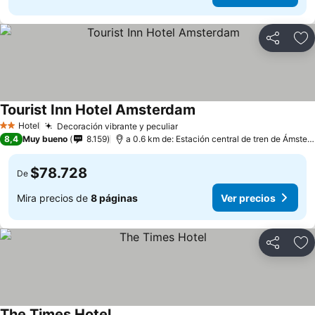
Compartir
Ag
Tourist Inn Hotel Amsterdam
Hotel
Decoración vibrante y peculiar
2 Estrellas
8,4
Muy bueno
8.159
a 0.6 km de: Estación central de tren de Ámsterdam
$78.728
De
Mira precios de
8 páginas
Ver precios
Compartir
Ag
The Times Hotel