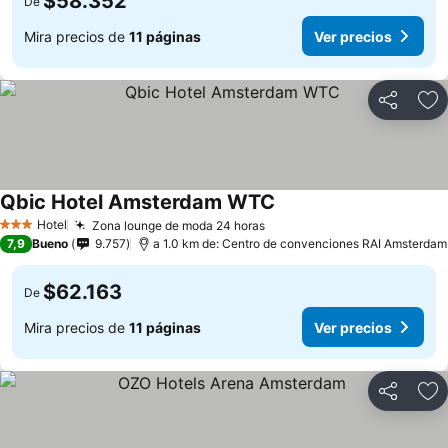
$58.352
De
Mira precios de
11 páginas
Ver precios
Compartir
Ag
Qbic Hotel Amsterdam WTC
Hotel
Zona lounge de moda 24 horas
3 Estrellas
7,9
Bueno
9.757
a 1.0 km de: Centro de convenciones RAI Amsterdam
$62.163
De
Mira precios de
11 páginas
Ver precios
Compartir
Ag