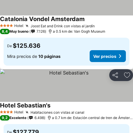
Catalonia Vondel Amsterdam
Hotel
Joost Eat and Drink con vistas al jardín
4 Estrellas
8,4
Muy bueno
7.126
a 0.5 km de: Van Gogh Museum
$125.636
De
Mira precios de
10 páginas
Ver precios
Compartir
Ag
Hotel Sebastian's
Hotel
Habitaciones con vistas al canal
4 Estrellas
9,2
Excelente
6.498
a 0.7 km de: Estación central de tren de Ámsterdam
$127.779
De