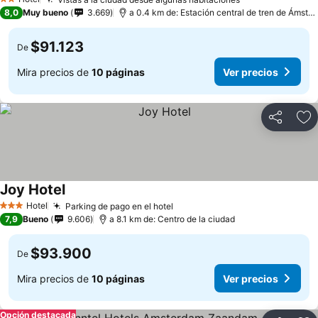
2 Estrellas
8,0
Muy bueno
3.669
a 0.4 km de: Estación central de tren de Ámsterdam
$91.123
De
Mira precios de
10 páginas
Ver precios
Compartir
Ag
Joy Hotel
Hotel
Parking de pago en el hotel
3 Estrellas
7,9
Bueno
9.606
a 8.1 km de: Centro de la ciudad
$93.900
De
Mira precios de
10 páginas
Ver precios
Opción destacada