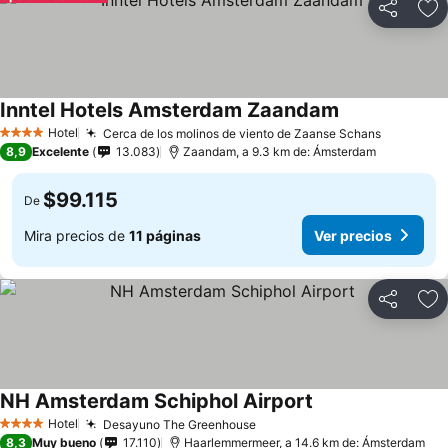
Compartir
Ag
Inntel Hotels Amsterdam Zaandam
Hotel
Cerca de los molinos de viento de Zaanse Schans
4 Estrellas
8,9
Excelente
13.083
Zaandam, a 9.3 km de: Ámsterdam
$99.115
De
Mira precios de
11 páginas
Ver precios
Compartir
Ag
NH Amsterdam Schiphol Airport
Hotel
Desayuno The Greenhouse
4 Estrellas
8,3
Muy bueno
17.110
Haarlemmermeer, a 14.6 km de: Ámsterdam