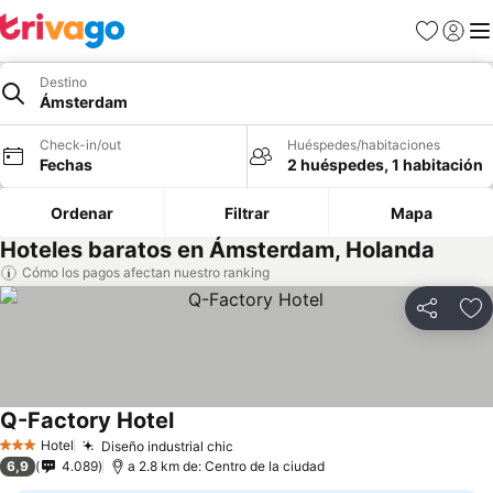
Favoritos
Iniciar 
Me
Destino
Ámsterdam
Check-in/out
Huéspedes/habitaciones
Fechas
2 huéspedes, 1 habitación
Ordenar
Filtrar
Mapa
Hoteles baratos en Ámsterdam, Holanda
Cómo los pagos afectan nuestro ranking
Compartir
Ag
Q-Factory Hotel
Hotel
Diseño industrial chic
3 Estrellas
6,9
4.089
a 2.8 km de: Centro de la ciudad