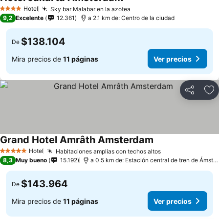
Hotel
Sky bar Malabar en la azotea
4 Estrellas
9,2
Excelente
12.361
a 2.1 km de: Centro de la ciudad
$138.104
De
Mira precios de
11 páginas
Ver precios
Compartir
Ag
Grand Hotel Amrâth Amsterdam
Hotel
Habitaciones amplias con techos altos
5 Estrellas
8,3
Muy bueno
15.192
a 0.5 km de: Estación central de tren de Ámsterdam
$143.964
De
Mira precios de
11 páginas
Ver precios