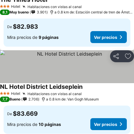
Hotel
Habitaciones con vistas al canal
3 Estrellas
8,1
Muy bueno
3.901
a 0.8 km de: Estación central de tren de Ámsterdam
$82.983
De
Mira precios de
9 páginas
Ver precios
Compartir
Ag
NL Hotel District Leidseplein
Hotel
Habitaciones con vistas al canal
3 Estrellas
7,7
Bueno
2.706
a 0.8 km de: Van Gogh Museum
$83.669
De
Mira precios de
10 páginas
Ver precios