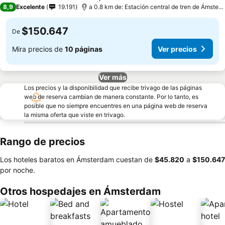
4 Estrellas
8,9
Excelente
19.191
a 0.8 km de: Estación central de tren de Ámsterdam
$150.647
De
Mira precios de
10 páginas
Ver precios
Ver más
Los precios y la disponibilidad que recibe trivago de las páginas
web de reserva cambian de manera constante. Por lo tanto, es
posible que no siempre encuentres en una página web de reserva
la misma oferta que viste en trivago.
Rango de precios
Los hoteles baratos en Ámsterdam cuestan de
‎$45.820
a
‎$150.647
por noche.
Otros hospedajes en Ámsterdam