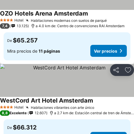
OZO Hotels Arena Amsterdam
Hotel
Habitaciones modernas con suelos de parqué
4 Estrellas
7,4
13.125
a 4.0 km de: Centro de convenciones RAI Amsterdam
$65.257
De
Mira precios de
11 páginas
Ver precios
Compartir
Ag
WestCord Art Hotel Amsterdam
Hotel
Habitaciones vibrantes con arte único
4 Estrellas
8,8
Excelente
12.607
a 2.7 km de: Estación central de tren de Ámsterdam
$66.312
De