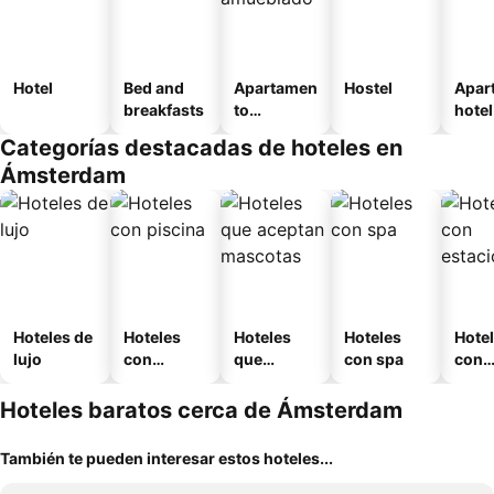
Hotel
Bed and
Apartamen
Hostel
Apar
breakfasts
to
hotel
amueblad
Categorías destacadas de hoteles en
o
Ámsterdam
Hoteles de
Hoteles
Hoteles
Hoteles
Hote
lujo
con
que
con spa
con
piscina
aceptan
esta
mascotas
mien
Hoteles baratos cerca de Ámsterdam
También te pueden interesar estos hoteles...