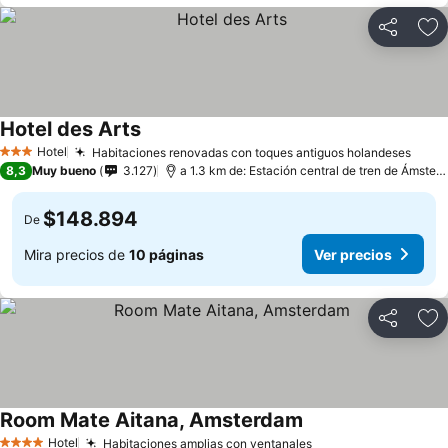
Compartir
Ag
Hotel des Arts
Hotel
Habitaciones renovadas con toques antiguos holandeses
3 Estrellas
8,3
Muy bueno
3.127
a 1.3 km de: Estación central de tren de Ámsterdam
$148.894
De
Mira precios de
10 páginas
Ver precios
Compartir
Ag
Room Mate Aitana, Amsterdam
Hotel
Habitaciones amplias con ventanales