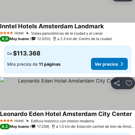
Inntel Hotels Amsterdam Landmark
Hotel
Vistas panorámicas de la ciudad y el canal
4 Estrellas
8,0
Muy bueno
12.000
a 2.3 km de: Centro de la ciudad
$113.368
De
Mira precios de
11 páginas
Ver precios
Compartir
Ag
Leonardo Eden Hotel Amsterdam City Center
Hotel
Edificio histórico con interior moderno
4 Estrellas
8,2
Muy bueno
17.259
a 1.3 km de: Estación central de tren de Ámsterdam