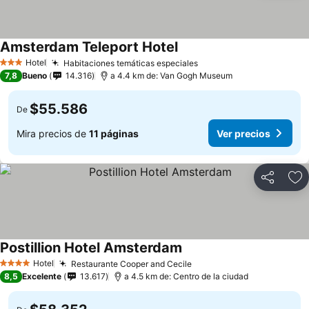
Amsterdam Teleport Hotel
Hotel
Habitaciones temáticas especiales
3 Estrellas
7,8
Bueno
14.316
a 4.4 km de: Van Gogh Museum
$55.586
De
Mira precios de
11 páginas
Ver precios
Compartir
Ag
Postillion Hotel Amsterdam
Hotel
Restaurante Cooper and Cecile
4 Estrellas
8,5
Excelente
13.617
a 4.5 km de: Centro de la ciudad