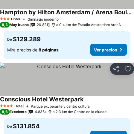
Hampton by Hilton Amsterdam / Arena Boulevard
Hotel
Gimnasio moderno
3 Estrellas
8,3
Muy bueno
20.821
a 0.4 km de: Estadio Amsterdam ArenA
$129.289
De
Mira precios de
8 páginas
Ver precios
Compartir
Ag
Conscious Hotel Westerpark
Hotel
Parque exuberante y centro cultural
4 Estrellas
8,6
Excelente
4.836
a 2.3 km de: Centro de la ciudad
$131.854
De