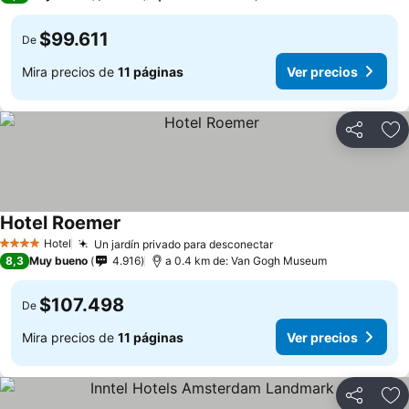
$99.611
De
Mira precios de
11 páginas
Ver precios
Compartir
Ag
Hotel Roemer
Hotel
Un jardín privado para desconectar
4 Estrellas
8,3
Muy bueno
4.916
a 0.4 km de: Van Gogh Museum
$107.498
De
Mira precios de
11 páginas
Ver precios
Compartir
Ag