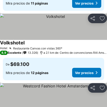
Mira precios de
11 páginas
Ver precios
Compartir
Ag
Volkshotel
Hotel
Restaurante Canvas con vistas 360º
8,9
Excelente
13.326
a 2.1 km de: Centro de convenciones RAI Amsterdam
$69.100
De
Mira precios de
12 páginas
Ver precios
Compartir
Ag