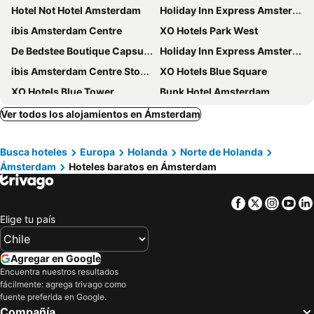
Hotel Not Hotel Amsterdam
Holiday Inn Express Amsterdam - North Riverside By Ihg
ibis Amsterdam Centre
XO Hotels Park West
De Bedstee Boutique Capsules
Holiday Inn Express Amsterdam - Arena Towers by IHG
ibis Amsterdam Centre Stopera
XO Hotels Blue Square
XO Hotels Blue Tower
Bunk Hotel Amsterdam
Amsterdam Teleport Hotel
Hotel Artemis Amsterdam
Ver todos los alojamientos en Ámsterdam
Volkshotel
Backstage Hotel Amsterdam
Busca hoteles
Europa
Holanda
Norte de Holanda
Leonardo Eden Hotel Amsterdam City Center
Tourist Inn Hotel Amsterdam
Ámsterdam
Hoteles baratos en Ámsterdam
Di-Ann City Centre Hotel
Pulitzer Amsterdam
Hotel Flipper Amsterdam
Olympic Hotel
Facebook
Twitter
Insta
Yo
Jaz in the City Amsterdam
Amedia Amsterdam Airport, Trademark Collection By Wyndham
Elige tu país
Park Plaza Victoria Amsterdam
Mövenpick Hotel Amsterdam City Centre
Amsterdam Marriott Hotel
Hotel Van Gogh
Agregar en Google
Encuentra nuestros resultados
Hotel Library Amsterdam
Holiday Inn Express Amsterdam - Sloterdijk Station by IHG
fácilmente: agrega trivago como
Leonardo Royal Hotel Amsterdam
Amsterdam Downtown Hotel
fuente preferida en Google.
Compañía