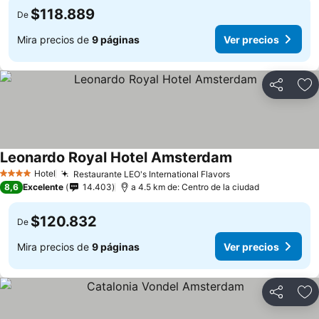
$118.889
De
Mira precios de
9 páginas
Ver precios
Compartir
Ag
Leonardo Royal Hotel Amsterdam
Hotel
Restaurante LEO's International Flavors
4 Estrellas
8,6
Excelente
14.403
a 4.5 km de: Centro de la ciudad
$120.832
De
Mira precios de
9 páginas
Ver precios
Compartir
Ag