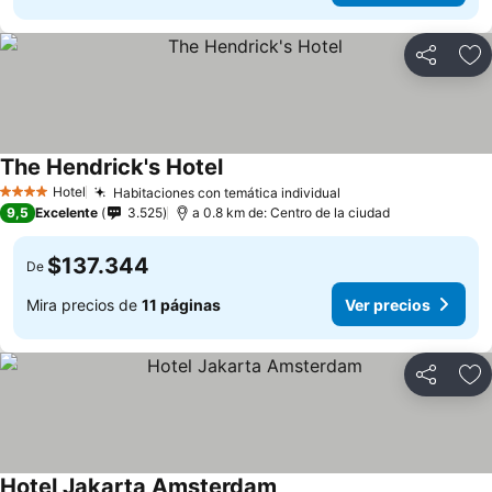
Compartir
Ag
The Hendrick's Hotel
Hotel
Habitaciones con temática individual
4 Estrellas
9,5
Excelente
3.525
a 0.8 km de: Centro de la ciudad
$137.344
De
Mira precios de
11 páginas
Ver precios
Compartir
Ag
Hotel Jakarta Amsterdam