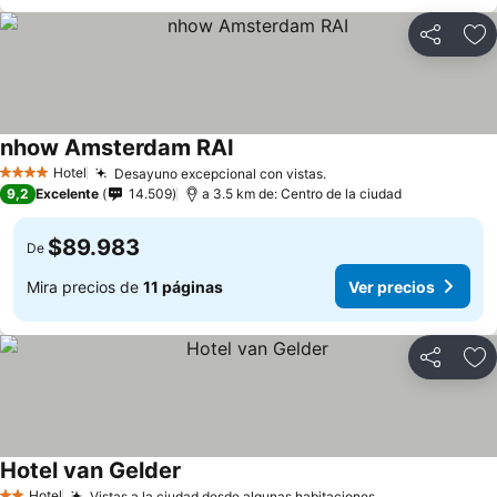
Compartir
Ag
nhow Amsterdam RAI
Hotel
Desayuno excepcional con vistas.
4 Estrellas
9,2
Excelente
14.509
a 3.5 km de: Centro de la ciudad
$89.983
De
Mira precios de
11 páginas
Ver precios
Compartir
Ag
Hotel van Gelder
Hotel
Vistas a la ciudad desde algunas habitaciones