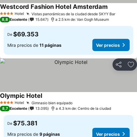
Westcord Fashion Hotel Amsterdam
Hotel
Vistas panorámicas de la ciudad desde SKYY Bar
4 Estrellas
8,8
Excelente
15.647
a 2.5 km de: Van Gogh Museum
$69.353
De
Mira precios de
11 páginas
Ver precios
Compartir
Ag
Olympic Hotel
Hotel
Gimnasio bien equipado
4 Estrellas
8,7
Excelente
13.095
a 4.3 km de: Centro de la ciudad
$75.381
De
Mira precios de
9 páginas
Ver precios