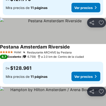
Mira precios de
11 páginas
Ver precios
Compartir
Ag
Pestana Amsterdam Riverside
Hotel
Restaurante ARCHIVE by Pestana
5 Estrellas
8,7
Excelente
6.759
a 2.0 km de: Centro de la ciudad
$128.961
De
Mira precios de
11 páginas
Ver precios
Compartir
Ag