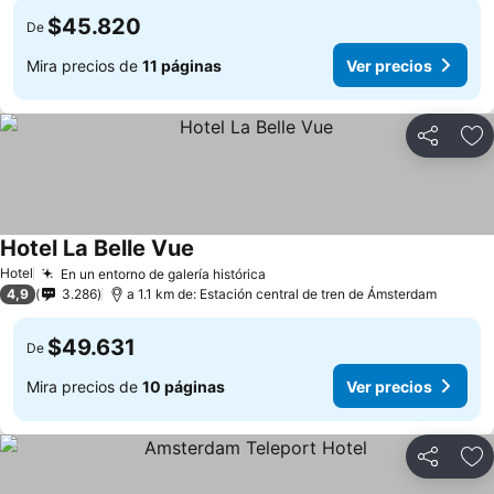
$45.820
De
Mira precios de
11 páginas
Ver precios
Compartir
Ag
Hotel La Belle Vue
Hotel
En un entorno de galería histórica
4,9
3.286
a 1.1 km de: Estación central de tren de Ámsterdam
$49.631
De
Mira precios de
10 páginas
Ver precios
Compartir
Ag