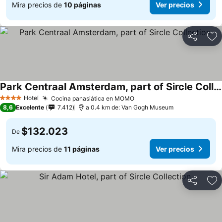
Mira precios de
10 páginas
Ver precios
Compartir
Ag
Park Centraal Amsterdam, part of Sircle Collection
Hotel
Cocina panasiática en MOMO
4 Estrellas
8,6
Excelente
7.412
a 0.4 km de: Van Gogh Museum
$132.023
De
Mira precios de
11 páginas
Ver precios
Compartir
Ag