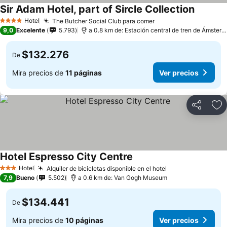
Sir Adam Hotel, part of Sircle Collection
Hotel
The Butcher Social Club para comer
4 Estrellas
9,0
Excelente
5.793
a 0.8 km de: Estación central de tren de Ámsterdam
$132.276
De
Mira precios de
11 páginas
Ver precios
Compartir
Ag
Hotel Espresso City Centre
Hotel
Alquiler de bicicletas disponible en el hotel
3 Estrellas
7,9
Bueno
5.502
a 0.6 km de: Van Gogh Museum
$134.441
De
Mira precios de
10 páginas
Ver precios