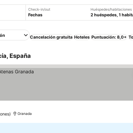
Check-in/out
Huéspedes/habitaciones
Fechas
2 huéspedes, 1 habit
ión
Cancelación gratuita
Hoteles
Puntuación: 8,0+
To
cía, España
iones)
Granada