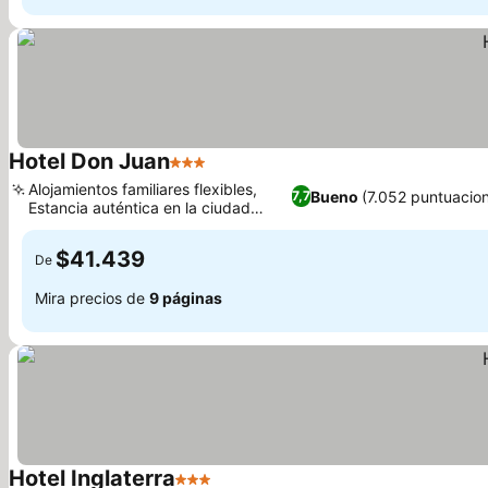
Hotel Don Juan
3 Estrellas
Alojamientos familiares flexibles,
Bueno
(7.052 puntuacio
7,7
Estancia auténtica en la ciudad
andaluza
$41.439
De
Mira precios de
9 páginas
Hotel Inglaterra