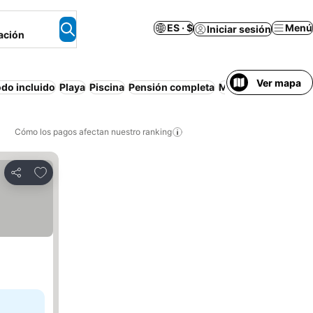
ES · $
Menú
Iniciar sesión
ación
Ver mapa
do incluido
Playa
Piscina
Pensión completa
Media pensión
Apa
Cómo los pagos afectan nuestro ranking
Agregar a favoritos
Compartir