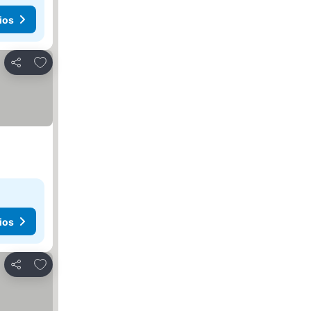
ios
Agregar a favoritos
Compartir
ios
Agregar a favoritos
Compartir