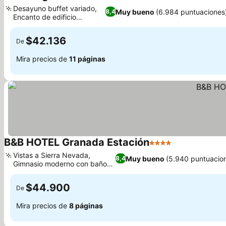
3 Estrellas
Desayuno buffet variado,
Muy bueno
(6.984 puntuaciones
8,4
Encanto de edificio
histórico
$42.136
De
Mira precios de
11 páginas
B&B HOTEL Granada Estación
4 Estrellas
Vistas a Sierra Nevada,
Muy bueno
(5.940 puntuacio
8,4
Gimnasio moderno con baño
de vapor
$44.900
De
Mira precios de
8 páginas