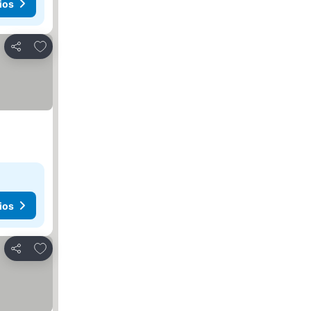
ios
Agregar a favoritos
Compartir
ios
Agregar a favoritos
Compartir