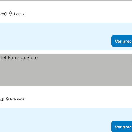
nes)
Sevilla
Ver prec
s)
Granada
Ver prec