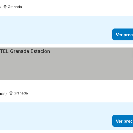
)
Granada
Ver prec
nes)
Granada
Ver prec