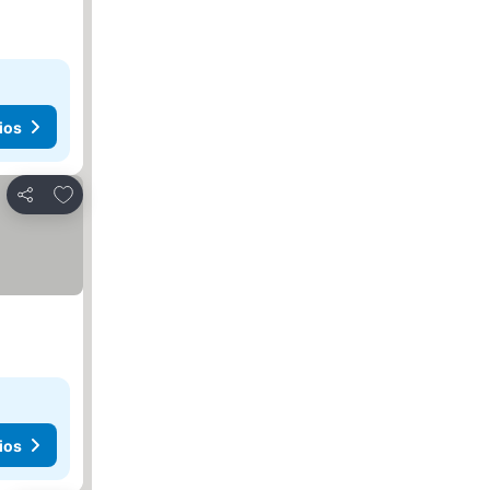
ios
Agregar a favoritos
Compartir
ios