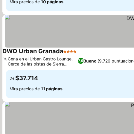
Mira precios de
10 páginas
DWO Urban Granada
4 Estrellas
Cena en el Urban Gastro Lounge,
Bueno
(9.726 puntuacion
7,9
Cerca de las pistas de Sierra
Nevada
$37.714
De
Mira precios de
11 páginas