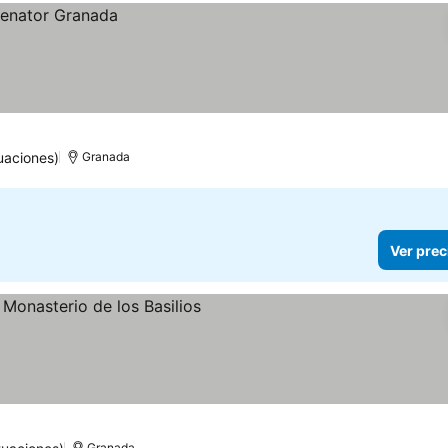
uaciones)
Granada
Ver prec
as
Granada