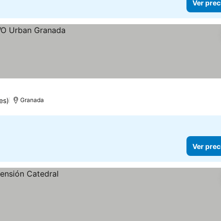
Ver prec
es)
Granada
Ver prec