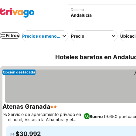
Destino
Filtros
Precios de menor a mayor
Precio
Ubicac
Hoteles baratos en Andalu
Opción destacada
Atenas Granada
2 Estrellas
Servicio de aparcamiento privado en
Bueno
(9.650 puntuac
7,6
el hotel, Vistas a la Alhambra y el
Albaicín
$30.992
De