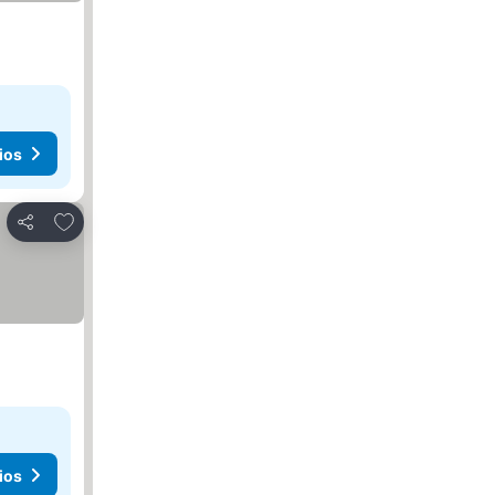
ios
Agregar a favoritos
Compartir
ios