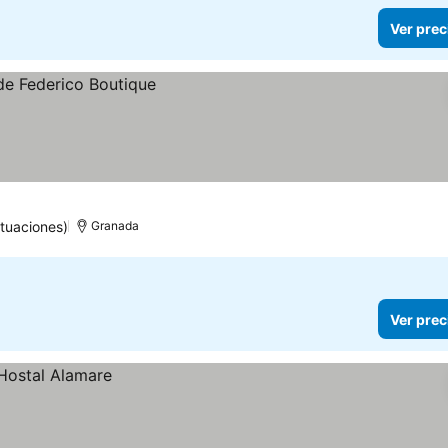
Ver prec
tuaciones)
Granada
Ver prec