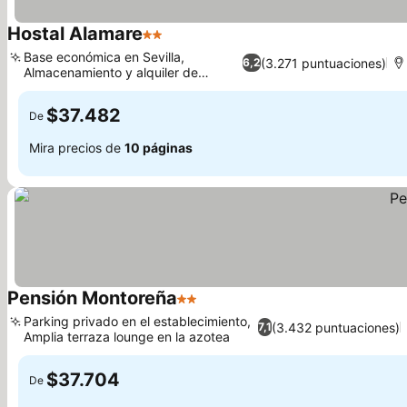
Hostal Alamare
2 Estrellas
Base económica en Sevilla,
(3.271 puntuaciones)
6,2
Almacenamiento y alquiler de
bicicletas
$37.482
De
Mira precios de
10 páginas
Pensión Montoreña
2 Estrellas
Parking privado en el establecimiento,
(3.432 puntuaciones)
7,1
Amplia terraza lounge en la azotea
$37.704
De