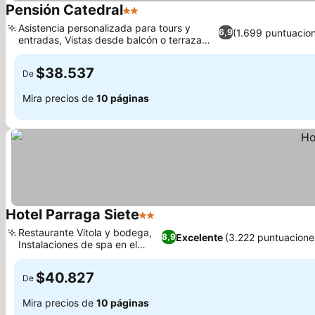
Pensión Catedral
2 Estrellas
Asistencia personalizada para tours y
(1.699 puntuacio
6,9
entradas, Vistas desde balcón o terraza
privada
$38.537
De
Mira precios de
10 páginas
Hotel Parraga Siete
2 Estrellas
Restaurante Vitola y bodega,
Excelente
(3.222 puntuacione
8,9
Instalaciones de spa en el
hotel
$40.827
De
Mira precios de
10 páginas