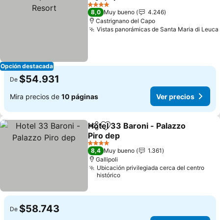
Compartir
Agregar a favoritos
4 Estrellas
8,0
Muy bueno
4.246
Castrignano del Capo
Vistas panorámicas de Santa Maria di Leuca
Opción destacada
$54.931
De
Mira precios de
10 páginas
Ver precios
Hotel 33 Baroni - Palazzo
Compartir
Agregar a favoritos
Piro dep
4 Estrellas
8,4
Muy bueno
1.361
Gallipoli
Ubicación privilegiada cerca del centro
histórico
$58.743
De