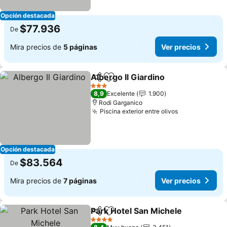
Opción destacada
$77.936
De
Mira precios de
5 páginas
Ver precios
Albergo Il Giardino
Compartir
Agregar a favoritos
3 Estrellas
8,9
Excelente
1.900
Rodi Garganico
Piscina exterior entre olivos
Opción destacada
$83.564
De
Mira precios de
7 páginas
Ver precios
Park Hotel San Michele
Compartir
Agregar a favoritos
4 Estrellas