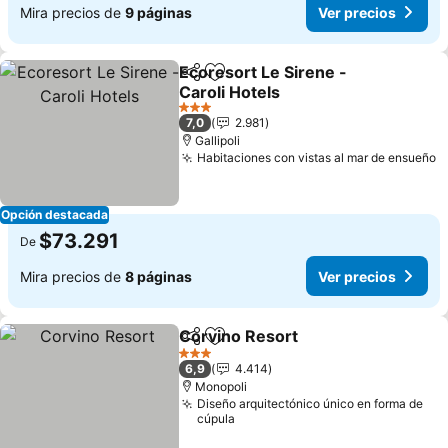
Mira precios de
9 páginas
Ver precios
Ecoresort Le Sirene -
Compartir
Agregar a favoritos
Caroli Hotels
3 Estrellas
7,0
2.981
Gallipoli
Habitaciones con vistas al mar de ensueño
Opción destacada
$73.291
De
Mira precios de
8 páginas
Ver precios
Corvino Resort
Compartir
Agregar a favoritos
3 Estrellas
6,9
4.414
Monopoli
Diseño arquitectónico único en forma de
cúpula