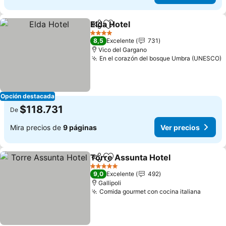
Elda Hotel
Compartir
Agregar a favoritos
4 Estrellas
8,5
Excelente
731
Vico del Gargano
En el corazón del bosque Umbra (UNESCO)
Opción destacada
$118.731
De
Mira precios de
9 páginas
Ver precios
Torre Assunta Hotel
Compartir
Agregar a favoritos
5 Estrellas
9,0
Excelente
492
Gallipoli
Comida gourmet con cocina italiana