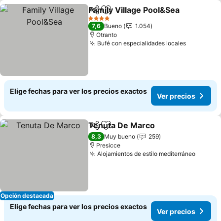
Family Village Pool&Sea
Compartir
Agregar a favoritos
4 Estrellas
7,6
Bueno
1.054
Otranto
Bufé con especialidades locales
Elige fechas para ver los precios exactos
Ver precios
Tenuta De Marco
Compartir
Agregar a favoritos
8,3
Muy bueno
259
Presicce
Alojamientos de estilo mediterráneo
Opción destacada
Elige fechas para ver los precios exactos
Ver precios