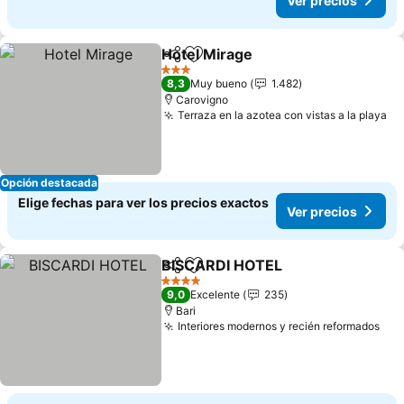
Ver precios
Hotel Mirage
Compartir
Agregar a favoritos
3 Estrellas
8,3
Muy bueno
1.482
Carovigno
Terraza en la azotea con vistas a la playa
Opción destacada
Elige fechas para ver los precios exactos
Ver precios
BISCARDI HOTEL
Compartir
Agregar a favoritos
4 Estrellas
9,0
Excelente
235
Bari
Interiores modernos y recién reformados