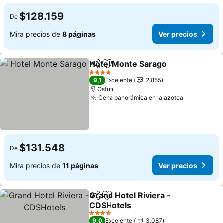
$128.159
De
Mira precios de
8 páginas
Ver precios
Hotel Monte Sarago
Compartir
Agregar a favoritos
4 Estrellas
9,1
Excelente
2.855
Ostuni
Cena panorámica en la azotea
$131.548
De
Mira precios de
11 páginas
Ver precios
Grand Hotel Riviera -
Compartir
Agregar a favoritos
CDSHotels
4 Estrellas
9,0
Excelente
3.087