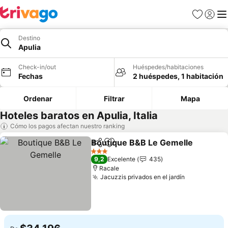
Favoritos
Iniciar 
Me
Destino
Apulia
Check-in/out
Huéspedes/habitaciones
Fechas
2 huéspedes, 1 habitación
Ordenar
Filtrar
Mapa
Hoteles baratos en Apulia, Italia
Cómo los pagos afectan nuestro ranking
Boutique B&B Le Gemelle
Compartir
Agregar a favoritos
3 Estrellas
9,2
Excelente
435
Racale
Jacuzzis privados en el jardín