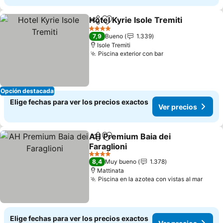
Hotel Kyrie Isole Tremiti
Compartir
Agregar a favoritos
4 Estrellas
7,9
Bueno
1.339
Isole Tremiti
Piscina exterior con bar
Opción destacada
Elige fechas para ver los precios exactos
Ver precios
AH Premium Baia dei
Compartir
Agregar a favoritos
Faraglioni
4 Estrellas
8,4
Muy bueno
1.378
Mattinata
Piscina en la azotea con vistas al mar
Elige fechas para ver los precios exactos