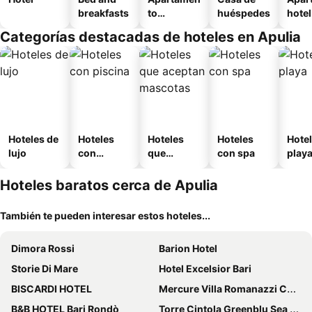
breakfasts
to
huéspedes
hotel
amueblad
Categorías destacadas de hoteles en Apulia
o
Hoteles de
Hoteles
Hoteles
Hoteles
Hotel
lujo
con
que
con spa
play
piscina
aceptan
mascotas
Hoteles baratos cerca de Apulia
También te pueden interesar estos hoteles...
Dimora Rossi
Barion Hotel
Storie Di Mare
Hotel Excelsior Bari
BISCARDI HOTEL
Mercure Villa Romanazzi Carducci Bari
B&B HOTEL Bari Rondò
Torre Cintola Greenblu Sea Emotions