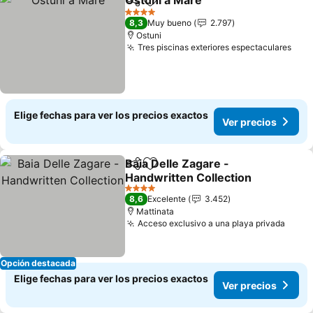
Ostuni a Mare
Compartir
Agregar a favoritos
4 Estrellas
8,3
Muy bueno
2.797
Ostuni
Tres piscinas exteriores espectaculares
Elige fechas para ver los precios exactos
Ver precios
Baia Delle Zagare -
Compartir
Agregar a favoritos
Handwritten Collection
4 Estrellas
8,6
Excelente
3.452
Mattinata
Acceso exclusivo a una playa privada
Opción destacada
Elige fechas para ver los precios exactos
Ver precios