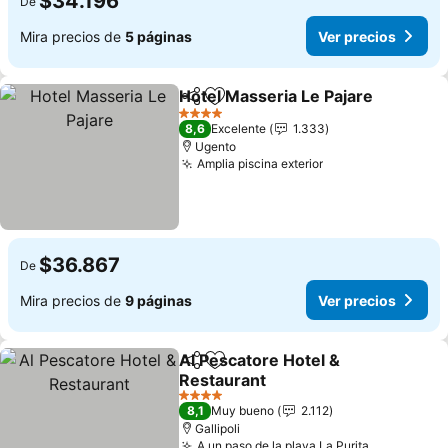
$34.196
De
Mira precios de
5 páginas
Ver precios
Hotel Masseria Le Pajare
Compartir
Agregar a favoritos
4 Estrellas
8,6
Excelente
1.333
Ugento
Amplia piscina exterior
$36.867
De
Mira precios de
9 páginas
Ver precios
Al Pescatore Hotel &
Compartir
Agregar a favoritos
Restaurant
4 Estrellas
8,1
Muy bueno
2.112
Gallipoli
A un paso de la playa La Purita