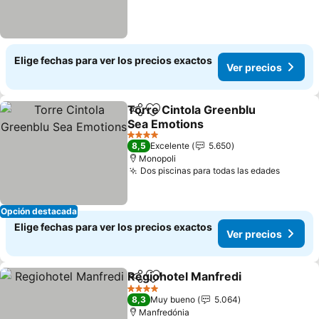
Elige fechas para ver los precios exactos
Ver precios
Torre Cintola Greenblu
Compartir
Agregar a favoritos
Sea Emotions
4 Estrellas
8,5
Excelente
5.650
Monopoli
Dos piscinas para todas las edades
Opción destacada
Elige fechas para ver los precios exactos
Ver precios
Regiohotel Manfredi
Compartir
Agregar a favoritos
4 Estrellas
8,3
Muy bueno
5.064
Manfredónia