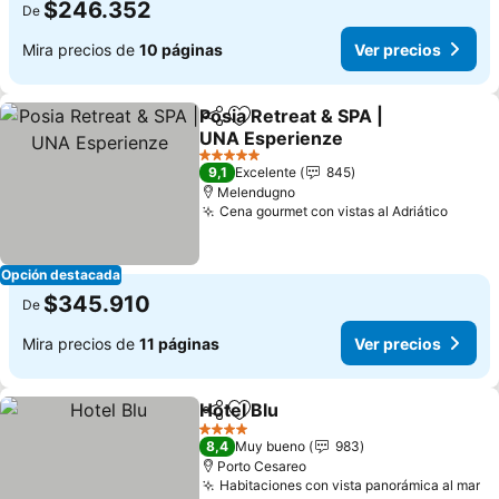
$246.352
De
Mira precios de
10 páginas
Ver precios
Posia Retreat & SPA |
Compartir
Agregar a favoritos
UNA Esperienze
5 Estrellas
9,1
Excelente
845
Melendugno
Cena gourmet con vistas al Adriático
Opción destacada
$345.910
De
Mira precios de
11 páginas
Ver precios
Hotel Blu
Compartir
Agregar a favoritos
4 Estrellas
8,4
Muy bueno
983
Porto Cesareo
Habitaciones con vista panorámica al mar