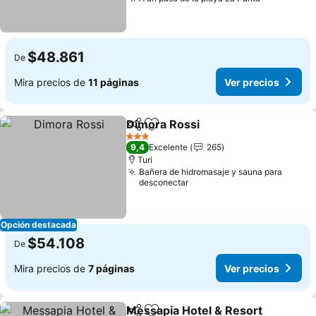
$48.861
De
Mira precios de
11 páginas
Ver precios
Dimora Rossi
Compartir
Agregar a favoritos
3 Estrellas
9,4
Excelente
265
Turi
Bañera de hidromasaje y sauna para
desconectar
Opción destacada
$54.108
De
Mira precios de
7 páginas
Ver precios
Messapia Hotel & Resort