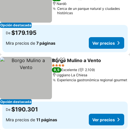
Nardò
Cerca de un parque natural y ciudades
históricas
Opción destacada
$179.195
De
Mira precios de
7 páginas
Ver precios
Borgo Mulino a Vento
Compartir
Agregar a favoritos
4 Estrellas
9,5
Excelente
2.109
Uggiano La Chiesa
Experiencia gastronómica regional gourmet
Opción destacada
$190.301
De
Mira precios de
11 páginas
Ver precios