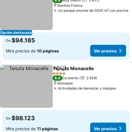
8,4
Muy bueno
3.451
Martina Franca
Un parque enorme de 5000 m² con piscina
Opción destacada
$94.185
De
Mira precios de
10 páginas
Ver precios
Tenuta Monacelle
Compartir
Agregar a favoritos
4 Estrellas
8,6
Excelente
2.939
Monopoli
Actividades de bienestar y masajes
$98.123
De
Mira precios de
11 páginas
Ver precios