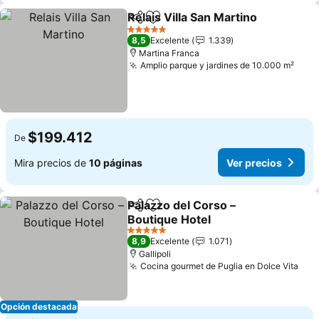
Relais Villa San Martino
Compartir
Agregar a favoritos
5 Estrellas
8,5
Excelente
1.339
Martina Franca
Amplio parque y jardines de 10.000 m²
$199.412
De
Mira precios de
10 páginas
Ver precios
Palazzo del Corso –
Compartir
Agregar a favoritos
Boutique Hotel
5 Estrellas
8,9
Excelente
1.071
Gallipoli
Cocina gourmet de Puglia en Dolce Vita
Opción destacada