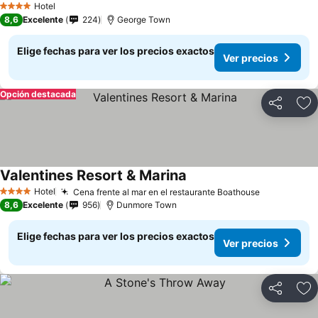
Hotel
4 Estrellas
8,6
Excelente
224
George Town
Elige fechas para ver los precios exactos
Ver precios
Opción destacada
Compartir
Ag
Valentines Resort & Marina
Hotel
Cena frente al mar en el restaurante Boathouse
4 Estrellas
8,6
Excelente
956
Dunmore Town
Elige fechas para ver los precios exactos
Ver precios
Compartir
Ag