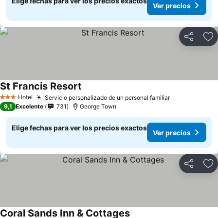
Elige fechas para ver los precios exactos
Ver precios
Compartir
Ag
St Francis Resort
Hotel
Servicio personalizado de un personal familiar
3 Estrellas
9,1
Excelente
731
George Town
Elige fechas para ver los precios exactos
Ver precios
Compartir
Ag
Coral Sands Inn & Cottages