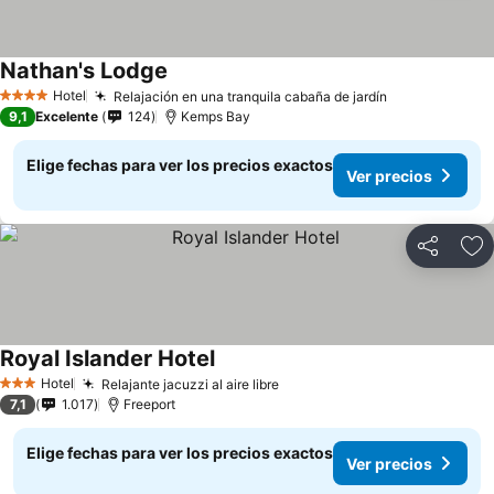
Nathan's Lodge
Hotel
Relajación en una tranquila cabaña de jardín
4 Estrellas
9,1
Excelente
124
Kemps Bay
Elige fechas para ver los precios exactos
Ver precios
Compartir
Ag
Royal Islander Hotel
Hotel
Relajante jacuzzi al aire libre
3 Estrellas
7,1
1.017
Freeport
Elige fechas para ver los precios exactos
Ver precios