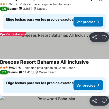
Hotel
Vistas al mar en algunas habitaciones
2 Estrellas
7,6
Bueno
3.168
Nassau
Elige fechas para ver los precios exactos
Ver precios
Opción destacada
Compartir
Ag
Breezes Resort Bahamas All Inclusive
Hotel
Ubicación privilegiada en Cable Beach
3 Estrellas
7,7
Bueno
14.418
Cable Beach
Elige fechas para ver los precios exactos
Ver precios
Compartir
Ag