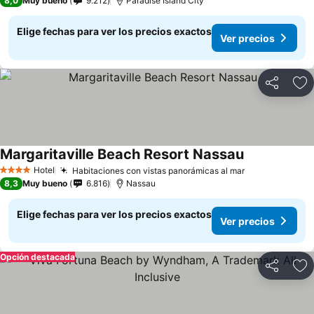
8,0
Muy bueno
9.212
Paradise Island City
Elige fechas para ver los precios exactos
Ver precios
Compartir
Ag
Margaritaville Beach Resort Nassau
Hotel
Habitaciones con vistas panorámicas al mar
4 Estrellas
8,3
Muy bueno
6.816
Nassau
Elige fechas para ver los precios exactos
Ver precios
Opción destacada
Compartir
Ag