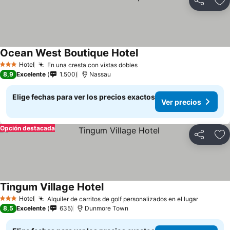
Compartir
Ag
Ocean West Boutique Hotel
Hotel
En una cresta con vistas dobles
3 Estrellas
8,9
Excelente
1.500
Nassau
Elige fechas para ver los precios exactos
Ver precios
Opción destacada
Compartir
Ag
Tingum Village Hotel
Hotel
Alquiler de carritos de golf personalizados en el lugar
3 Estrellas
8,5
Excelente
635
Dunmore Town