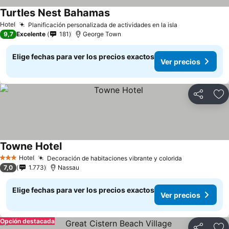
Turtles Nest Bahamas
Hotel
Planificación personalizada de actividades en la isla
9,7
Excelente
181
George Town
Elige fechas para ver los precios exactos
Ver precios
Compartir
Ag
Towne Hotel
Hotel
Decoración de habitaciones vibrante y colorida
3 Estrellas
7,0
1.773
Nassau
Elige fechas para ver los precios exactos
Ver precios
Opción destacada