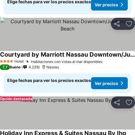
Elige fechas para ver los precios exactos
Ver precios
Compartir
Ag
Courtyard by Marriott Nassau Downtown/Junkanoo Beach
Hotel
Habitaciones con vistas al mar disponibles
4 Estrellas
7,7
Bueno
4.229
Nassau
Elige fechas para ver los precios exactos
Ver precios
Opción destacada
Compartir
Ag
Holiday Inn Express & Suites Nassau By Ihg