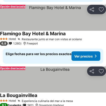
Opción destacada
Compartir
Ag
Flamingo Bay Hotel & Marina
Hotel
Restaurante junto al mar con vistas al océano
3 Estrellas
6,8
1.260
Freeport
Elige fechas para ver los precios exactos
Ver precios
Opción destacada
Compartir
Ag
La Bougainvillea
Hotel
Experiencia culinaria del mar a la mesa
3 Estrellas
9,1
Excelente
562
Governors Harbour