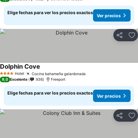
Elige fechas para ver los precios exactos
Ver precios
Compartir
Ag
Dolphin Cove
Hotel
Cocina bahameña galardonada
4 Estrellas
9,0
Excelente
936
Freeport
Elige fechas para ver los precios exactos
Ver precios
Compartir
Ag