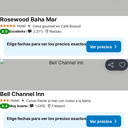
Rosewood Baha Mar
Hotel
Cena gourmet en Café Boulud
5 Estrellas
8,9
Excelente
2.311
Nassau
Elige fechas para ver los precios exactos
Ver precios
Compartir
Ag
Bell Channel Inn
Hotel
Cenas frente al mar con vistas a la bahía
3 Estrellas
8,4
Muy bueno
1.045
Freeport
Elige fechas para ver los precios exactos
Ver precios