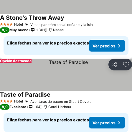
A Stone's Throw Away
Hotel
Vistas panorámicas al océano y la isla
4 Estrellas
8,2
Muy bueno
1.301
Nassau
Elige fechas para ver los precios exactos
Ver precios
Opción destacada
Compartir
Ag
Taste of Paradise
Hotel
Aventuras de buceo en Stuart Cove's
4 Estrellas
8,9
Excelente
164
Coral Harbour
Elige fechas para ver los precios exactos
Ver precios