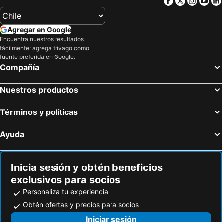
Facebook
Twitter
Insta
Yo
The Abaco Inn
Cottage Cut Villas
Hotel Kamalame Cay
Greenwood Beach Resort
Agregar en Google
Encuentra nuestros resultados
fácilmente: agrega trivago como
fuente preferida en Google.
Compañía
Nuestros productos
Términos y políticas
Ayuda
Inicia sesión y obtén beneficios
exclusivos para socios
Personaliza tu experiencia
Obtén ofertas y precios para socios
Iniciar sesión