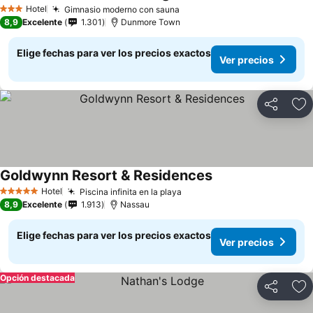
Hotel
Gimnasio moderno con sauna
3 Estrellas
8,9
Excelente
1.301
Dunmore Town
Elige fechas para ver los precios exactos
Ver precios
Compartir
Ag
Goldwynn Resort & Residences
Hotel
Piscina infinita en la playa
5 Estrellas
8,9
Excelente
1.913
Nassau
Elige fechas para ver los precios exactos
Ver precios
Opción destacada
Compartir
Ag