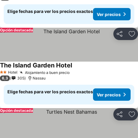
Elige fechas para ver los precios exactos
Ver precios
Opción destacada
Compartir
Ag
The Island Garden Hotel
Hotel
Alojamiento a buen precio
2 Estrellas
6,3
305
Nassau
Elige fechas para ver los precios exactos
Ver precios
Opción destacada
Compartir
Ag