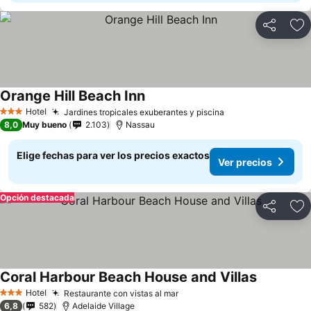
Compartir
Ag
Orange Hill Beach Inn
Hotel
Jardines tropicales exuberantes y piscina
3 Estrellas
8,0
Muy bueno
2.103
Nassau
Elige fechas para ver los precios exactos
Ver precios
Opción destacada
Compartir
Ag
Coral Harbour Beach House and Villas
Hotel
Restaurante con vistas al mar
3 Estrellas
6,8
582
Adelaide Village