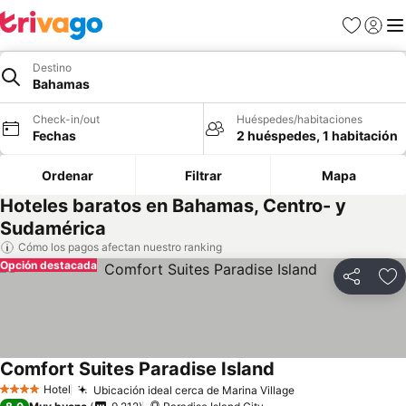
Favoritos
Iniciar 
Me
Destino
Bahamas
Check-in/out
Huéspedes/habitaciones
Fechas
2 huéspedes, 1 habitación
Ordenar
Filtrar
Mapa
Hoteles baratos en Bahamas, Centro- y
Sudamérica
Cómo los pagos afectan nuestro ranking
Opción destacada
Compartir
Ag
Comfort Suites Paradise Island
Hotel
Ubicación ideal cerca de Marina Village
4 Estrellas