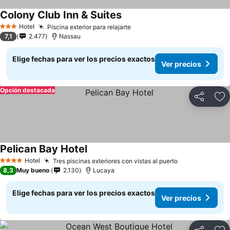
Colony Club Inn & Suites
Hotel
Piscina exterior para relajarte
3 Estrellas
7,1
2.477
Nassau
Elige fechas para ver los precios exactos
Ver precios
Opción destacada
Compartir
Ag
Pelican Bay Hotel
Hotel
Tres piscinas exteriores con vistas al puerto
4 Estrellas
8,3
Muy bueno
2.130
Lucaya
Elige fechas para ver los precios exactos
Ver precios