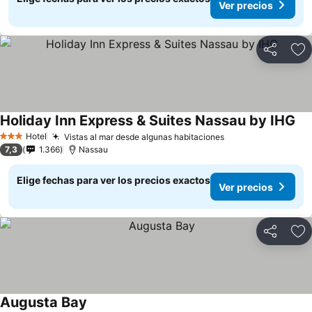
Ver precios
Compartir
Ag
Holiday Inn Express & Suites Nassau by IHG
Hotel
Vistas al mar desde algunas habitaciones
3 Estrellas
7,3
1.366
Nassau
Elige fechas para ver los precios exactos
Ver precios
Compartir
Ag
Augusta Bay