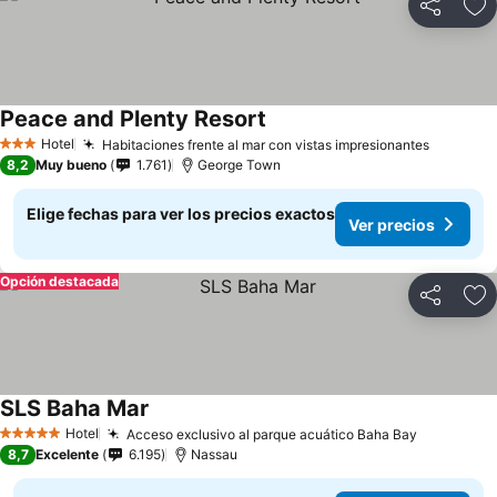
Compartir
Ag
Peace and Plenty Resort
Hotel
Habitaciones frente al mar con vistas impresionantes
3 Estrellas
8,2
Muy bueno
1.761
George Town
Elige fechas para ver los precios exactos
Ver precios
Opción destacada
Compartir
Ag
SLS Baha Mar
Hotel
Acceso exclusivo al parque acuático Baha Bay
5 Estrellas
8,7
Excelente
6.195
Nassau