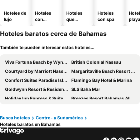
Hoteles de
Hoteles
Hoteles
Hoteles
Hotel
lujo
con
que
con spa
play
piscina
aceptan
mascotas
Hoteles baratos cerca de Bahamas
También te pueden interesar estos hoteles...
Viva Fortuna Beach by Wyndham, A Trademark All Inclusive
British Colonial Nassau
Courtyard by Marriott Nassau Downtown/Junkanoo Beach
Margaritaville Beach Resort Nassau
Comfort Suites Paradise Island
Flamingo Bay Hotel & Marina
Goldwynn Resort & Residences
SLS Baha Mar
Holiday Inn Express & Suites Nassau By Ihg
Breezes Resort Bahamas All Inclusive
Rosewood Baha Mar
St Francis Resort
Holiday Inn Resort Nassau
Peace and Plenty Resort
Busca hoteles
Centro- y Sudamérica
Hoteles baratos en Bahamas
Colony Club Inn & Suites
Royal Islander Hotel
Turtles Nest Bahamas
Holiday Inn Express & Suites Nassau by IHG