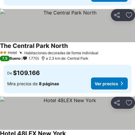
Compartir
Ag
The Central Park North
Ver precios
Hotel
Habitaciones decoradas de forma individual
Ver precios
2 Estrellas
7,5
Bueno
1.770
a 2.3 km de: Central Park
$109.166
De
Mira precios de
8 páginas
Ver precios
Compartir
Ag
Hotel 48LEX New York