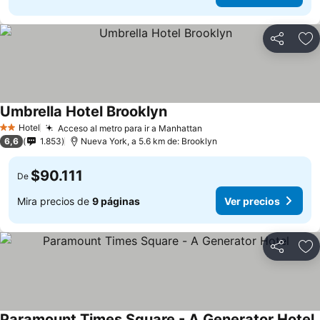
Compartir
Ag
Umbrella Hotel Brooklyn
Ver precios
Hotel
Acceso al metro para ir a Manhattan
Ver precios
2 Estrellas
6,6
1.853
Nueva York, a 5.6 km de: Brooklyn
$90.111
De
Mira precios de
9 páginas
Ver precios
Compartir
Ag
Paramount Times Square - A Generator Hotel