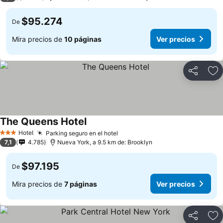
$95.274
De
Mira precios de
10 páginas
Ver precios
Compartir
Ag
The Queens Hotel
Ver precios
Hotel
Parking seguro en el hotel
Ver precios
3 Estrellas
7,1
4.785
Nueva York, a 9.5 km de: Brooklyn
$97.195
De
Mira precios de
7 páginas
Ver precios
Compartir
Ag