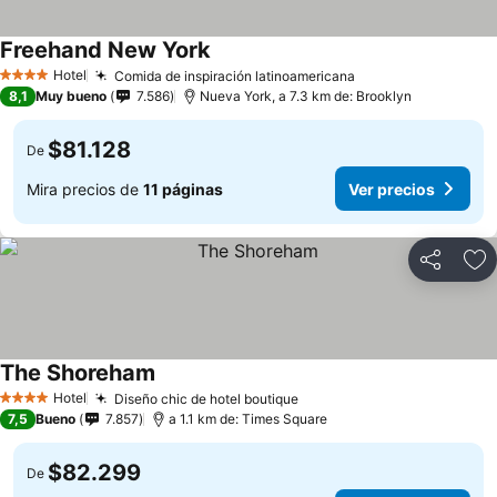
Freehand New York
Ver precios
Hotel
Comida de inspiración latinoamericana
Ver precios
4 Estrellas
8,1
Muy bueno
7.586
Nueva York, a 7.3 km de: Brooklyn
$81.128
De
Mira precios de
11 páginas
Ver precios
Compartir
Ag
The Shoreham
Ver precios
Hotel
Diseño chic de hotel boutique
Ver precios
4 Estrellas
7,5
Bueno
7.857
a 1.1 km de: Times Square
$82.299
De