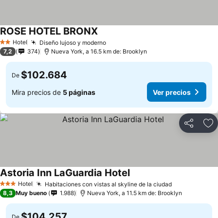
ROSE HOTEL BRONX
Ver precios
Hotel
Diseño lujoso y moderno
Ver precios
2 Estrellas
7,2
374
Nueva York, a 16.5 km de: Brooklyn
$102.684
De
Mira precios de
5 páginas
Ver precios
Compartir
Ag
Astoria Inn LaGuardia Hotel
Ver precios
Hotel
Habitaciones con vistas al skyline de la ciudad
Ver precios
3 Estrellas
8,3
Muy bueno
1.988
Nueva York, a 11.5 km de: Brooklyn
$104.257
De