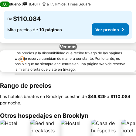
4 Estrellas
7,6
Bueno
8.401
a 1.5 km de: Times Square
$110.084
De
Mira precios de
10 páginas
Ver precios
Ver más
Los precios y la disponibilidad que recibe trivago de las páginas
web de reserva cambian de manera constante. Por lo tanto, es
posible que no siempre encuentres en una página web de reserva
la misma oferta que viste en trivago.
Rango de precios
Los hoteles baratos en Brooklyn cuestan de
‎$46.829
a
‎$110.084
por noche.
Otros hospedajes en Brooklyn