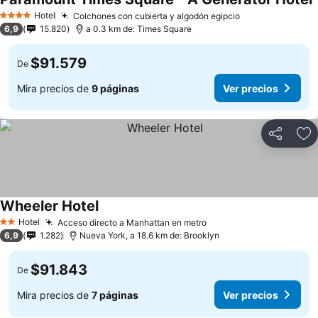
V
Hotel
Colchones con cubierta y algodón egipcio
Ver precios
4 Estrellas
6,9
15.820
a 0.3 km de: Times Square
$91.579
De
Mira precios de
9 páginas
Ver precios
Compartir
Ag
Wheeler Hotel
Ver precios
Hotel
Acceso directo a Manhattan en metro
Ver precios
2 Estrellas
6,9
1.282
Nueva York, a 18.6 km de: Brooklyn
$91.843
De
Mira precios de
7 páginas
Ver precios