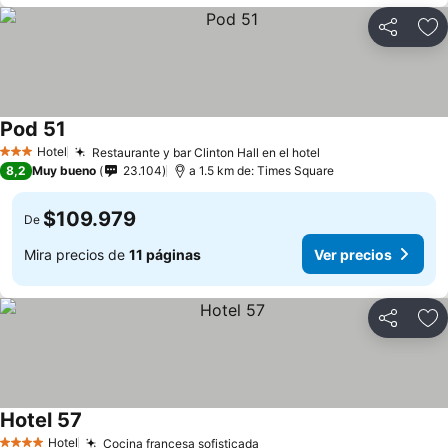
Compartir
Ag
Pod 51
Ver precios
Hotel
Restaurante y bar Clinton Hall en el hotel
Ver precios
3 Estrellas
8,2
Muy bueno
23.104
a 1.5 km de: Times Square
$109.979
De
Mira precios de
11 páginas
Ver precios
Compartir
Ag
Hotel 57
Ver precios
Hotel
Cocina francesa sofisticada
Ver precios