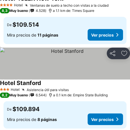
Ver precios
Hotel
Ventanas de suelo a techo con vistas a la ciudad
Ver preci
4 Estrellas
8,3
Muy bueno
4.528
a 1.1 km de: Times Square
$109.514
De
Mira precios de
11 páginas
Ver precios
Compartir
Ag
Hotel Stanford
Ver precios
Hotel
Asistencia útil para visitas
Ver precios
3 Estrellas
8,2
Muy bueno
6.544
a 0.1 km de: Empire State Building
$109.894
De
Mira precios de
8 páginas
Ver precios