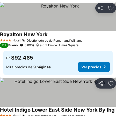
Compartir
Ag
Royalton New York
Ver precios
Hotel
Diseño icónico de Roman and Williams
Ver precios
4 Estrellas
7,9
Bueno
8.890
a 0.3 km de: Times Square
$92.465
De
Mira precios de
9 páginas
Ver precios
Compartir
Ag
Hotel Indigo Lower East Side New York By Ihg
Hotel
Bar y restaurante Mr. Purple en la azotea