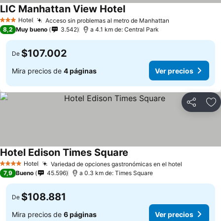
LIC Manhattan View Hotel
Ver precios
Hotel
Acceso sin problemas al metro de Manhattan
Ver precios
3 Estrellas
8,2
Muy bueno
3.542
a 4.1 km de: Central Park
$107.002
De
Mira precios de
4 páginas
Ver precios
Compartir
Ag
Hotel Edison Times Square
Ver precios
Hotel
Variedad de opciones gastronómicas en el hotel
Ver precio
4 Estrellas
7,9
Bueno
45.596
a 0.3 km de: Times Square
$108.881
De
Mira precios de
6 páginas
Ver precios