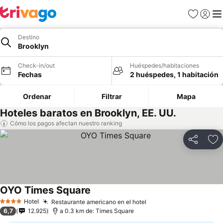
Favoritos
Iniciar 
Me
Destino
Brooklyn
Check-in/out
Huéspedes/habitaciones
Fechas
2 huéspedes, 1 habitación
Ordenar
Filtrar
Mapa
Hoteles baratos en Brooklyn, EE. UU.
Cómo los pagos afectan nuestro ranking
Compartir
Ag
OYO Times Square
Ver precios
Hotel
Restaurante americano en el hotel
Ver precios
4 Estrellas
6,7
12.925
a 0.3 km de: Times Square