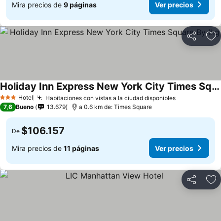
Mira precios de
9 páginas
Ver precios
Compartir
Ag
Holiday Inn Express New York City Times Square By Ihg
Ver precios
Hotel
Habitaciones con vistas a la ciudad disponibles
Ver precios
3 Estrellas
7,6
Bueno
13.679
a 0.6 km de: Times Square
$106.157
De
Mira precios de
11 páginas
Ver precios
Compartir
Ag