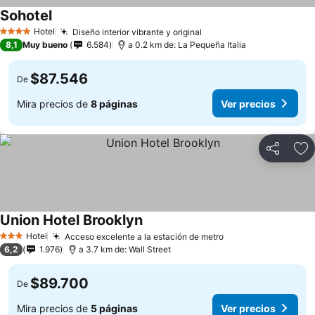
Sohotel
Ver precios
Hotel
Diseño interior vibrante y original
Ver precios
4 Estrellas
8,1
Muy bueno
6.584
a 0.2 km de: La Pequeña Italia
$87.546
De
Mira precios de
8 páginas
Ver precios
Compartir
Ag
Union Hotel Brooklyn
Ver precios
Hotel
Acceso excelente a la estación de metro
Ver precios
3 Estrellas
6,2
1.976
a 3.7 km de: Wall Street
$89.700
De
Mira precios de
5 páginas
Ver precios