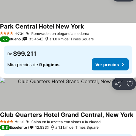
Park Central Hotel New York
Ver precios
Hotel
Renovado con elegancia moderna
Ver precios
4 Estrellas
7,7
Bueno
35.454
a 1.0 km de: Times Square
$99.211
De
Mira precios de
9 páginas
Ver precios
Compartir
Ag
Club Quarters Hotel Grand Central, New York
V
Hotel
Salón en la azotea con vistas a la ciudad
Ver precios
4 Estrellas
8,8
Excelente
12.833
a 1.1 km de: Times Square