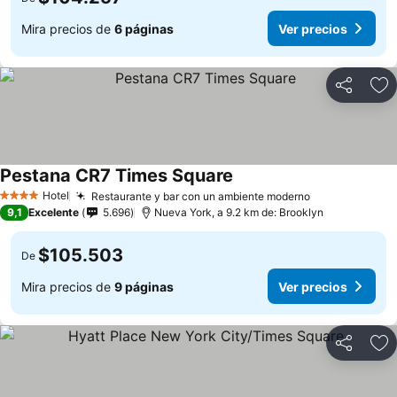
Mira precios de
6 páginas
Ver precios
Compartir
Ag
Pestana CR7 Times Square
Ver precios
Hotel
Restaurante y bar con un ambiente moderno
Ver precios
4 Estrellas
9,1
Excelente
5.696
Nueva York, a 9.2 km de: Brooklyn
$105.503
De
Mira precios de
9 páginas
Ver precios
Compartir
Ag