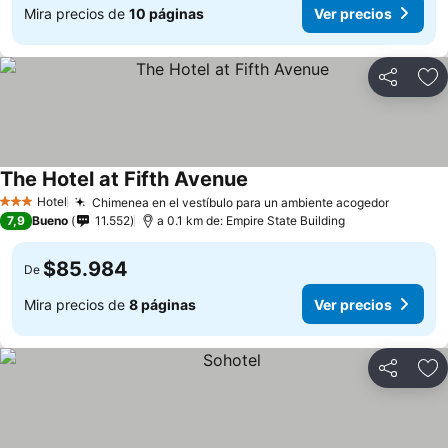
Mira precios de
10 páginas
Ver precios
Compartir
Ag
The Hotel at Fifth Avenue
Ver precios
Hotel
Chimenea en el vestíbulo para un ambiente acogedor
Ver pre
3 Estrellas
7,9
Bueno
11.552
a 0.1 km de: Empire State Building
$85.984
De
Mira precios de
8 páginas
Ver precios
Compartir
Ag