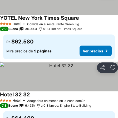
YOTEL New York Times Square
Ver precios
Hotel
Comida en el restaurante Green Fig
Ver precios
4 Estrellas
7,9
Bueno
36.093
a 0.4 km de: Times Square
$62.580
De
Mira precios de
9 páginas
Ver precios
Compartir
Ag
Hotel 32 32
Ver precios
Hotel
Acogedora chimenea en la zona común
Ver precios
4 Estrellas
7,8
Bueno
6.435
a 0.3 km de: Empire State Building