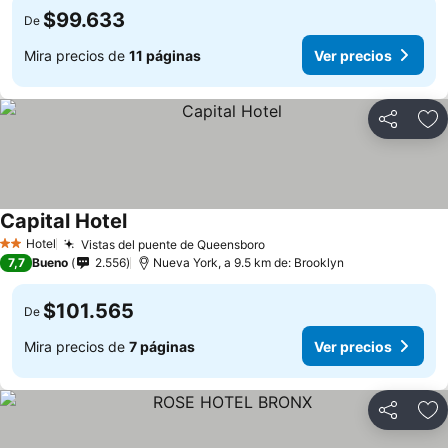
$99.633
De
Mira precios de
11 páginas
Ver precios
Compartir
Ag
Capital Hotel
Ver precios
Hotel
Vistas del puente de Queensboro
Ver precios
2 Estrellas
7,7
Bueno
2.556
Nueva York, a 9.5 km de: Brooklyn
$101.565
De
Mira precios de
7 páginas
Ver precios
Compartir
Ag