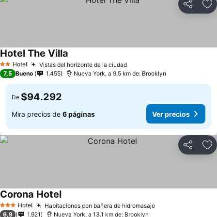
Compartir
Ag
Hotel The Villa
Ver precios
Hotel
Vistas del horizonte de la ciudad
Ver precios
2 Estrellas
7,5
Bueno
1.455
Nueva York, a 9.5 km de: Brooklyn
$94.292
De
Mira precios de
6 páginas
Ver precios
Compartir
Ag
Corona Hotel
Ver precios
Hotel
Habitaciones con bañera de hidromasaje
Ver precios
3 Estrellas
6,9
1.921
Nueva York, a 13.1 km de: Brooklyn