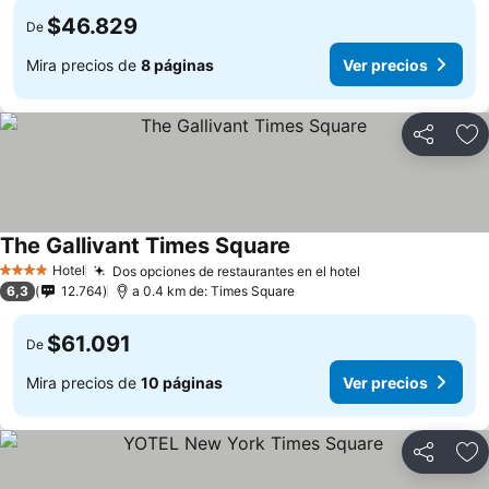
$46.829
De
Mira precios de
8 páginas
Ver precios
Compartir
Ag
The Gallivant Times Square
Ver precios
Hotel
Dos opciones de restaurantes en el hotel
Ver precios
4 Estrellas
6,3
12.764
a 0.4 km de: Times Square
$61.091
De
Mira precios de
10 páginas
Ver precios
Compartir
Ag