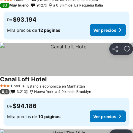
Ver precios
4 Estrellas
8,1
Muy bueno
9.127
a 0.8 km de: La Pequeña Italia
$93.194
De
Mira precios de
12 páginas
Ver precios
Compartir
Ag
Canal Loft Hotel
Ver precios
Hotel
Estancia económica en Manhattan
Ver precios
3 Estrellas
6,4
3.213
Nueva York, a 4.9 km de: Brooklyn
$94.186
De
Mira precios de
10 páginas
Ver precios