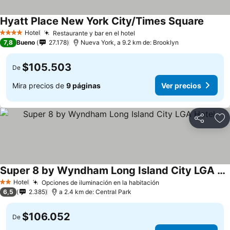
Hyatt Place New York City/Times Square
Ver pr
Hotel
Restaurante y bar en el hotel
Ver precios
4 Estrellas
7,8
Bueno
27.178
Nueva York, a 9.2 km de: Brooklyn
$105.503
De
Mira precios de
9 páginas
Ver precios
Compartir
Ag
Super 8 by Wyndham Long Island City LGA Hotel
Ver precios
Hotel
Opciones de iluminación en la habitación
Ver precios
2 Estrellas
6,5
2.385
a 2.4 km de: Central Park
$106.052
De