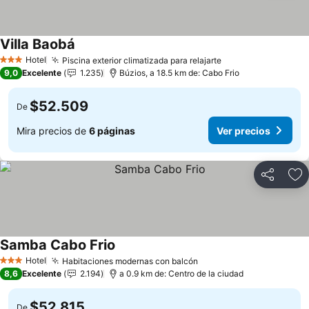
Villa Baobá
Ver precios
Hotel
Piscina exterior climatizada para relajarte
Ver precios
3 Estrellas
9,0
Excelente
1.235
Búzios, a 18.5 km de: Cabo Frio
$52.509
De
Mira precios de
6 páginas
Ver precios
Compartir
Ag
Samba Cabo Frio
Ver precios
Hotel
Habitaciones modernas con balcón
Ver precios
3 Estrellas
8,6
Excelente
2.194
a 0.9 km de: Centro de la ciudad
$52.815
De