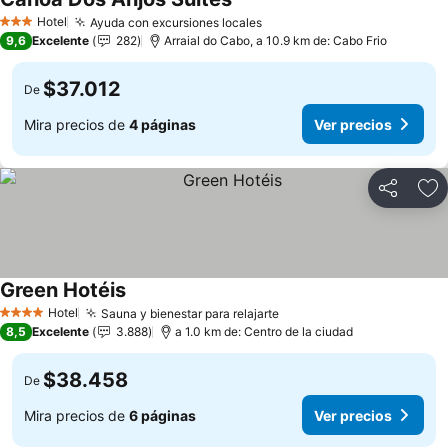
Ver precios
Hotel
Ayuda con excursiones locales
Ver precios
3 Estrellas
9,6
Excelente
282
Arraial do Cabo, a 10.9 km de: Cabo Frio
$37.012
De
Mira precios de
4 páginas
Ver precios
Compartir
Ag
Green Hotéis
Ver precios
Hotel
Sauna y bienestar para relajarte
Ver precios
4 Estrellas
8,5
Excelente
3.888
a 1.0 km de: Centro de la ciudad
$38.458
De
Mira precios de
6 páginas
Ver precios