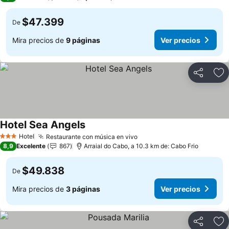
$47.399
De
Mira precios de
9 páginas
Ver precios
Compartir
Ag
Hotel Sea Angels
Ver precios
Hotel
Restaurante con música en vivo
Ver precios
3 Estrellas
8,9
Excelente
867
Arraial do Cabo, a 10.3 km de: Cabo Frio
$49.838
De
Mira precios de
3 páginas
Ver precios
Compartir
Ag