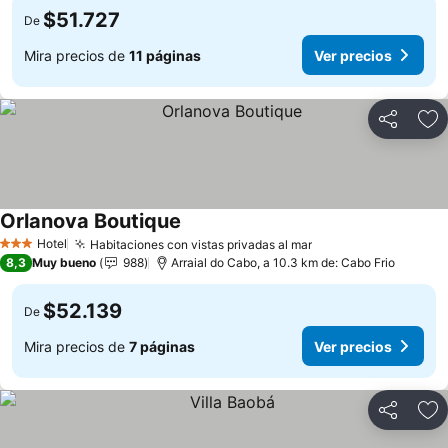
$51.727
De
Mira precios de
11 páginas
Ver precios
Compartir
Ag
Orlanova Boutique
Ver precios
Hotel
Habitaciones con vistas privadas al mar
Ver precios
3 Estrellas
8,3
Muy bueno
988
Arraial do Cabo, a 10.3 km de: Cabo Frio
$52.139
De
Mira precios de
7 páginas
Ver precios
Compartir
Ag