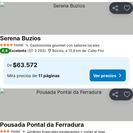
Compartir
Ag
Serena Buzios
Ver precios
Hotel
Gastronomía gourmet con sabores locales
Ver precios
4 Estrellas
8,8
Excelente
3.293
Búzios, a 15.9 km de: Cabo Frio
$63.572
De
Mira precios de
11 páginas
Ver precios
Compartir
Ag
Pousada Pontal da Ferradura
Ver precios
Hotel
Jardines tropicales exuberantes y vistas al lago
Ver precios