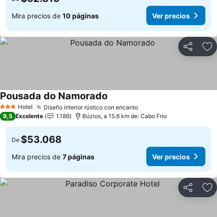
Mira precios de
10 páginas
Ver precios
Compartir
Ag
Pousada do Namorado
Ver precios
Hotel
Diseño interior rústico con encanto
Ver precios
3 Estrellas
9,5
Excelente
1.186
Búzios, a 15.6 km de: Cabo Frio
$53.068
De
Mira precios de
7 páginas
Ver precios
Compartir
Ag