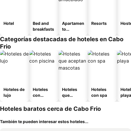
Hotel
Bed and
Apartamen
Resorts
Host
breakfasts
to
amueblad
Categorías destacadas de hoteles en Cabo
o
Frio
Hoteles de
Hoteles
Hoteles
Hoteles
Hotel
lujo
con
que
con spa
play
piscina
aceptan
mascotas
Hoteles baratos cerca de Cabo Frio
También te pueden interesar estos hoteles...