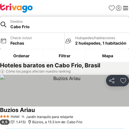
Favoritos
Iniciar 
Me
Destino
Cabo Frio
Check-in/out
Huéspedes/habitaciones
Fechas
2 huéspedes, 1 habitación
Ordenar
Filtrar
Mapa
Hoteles baratos en Cabo Frio, Brasil
Cómo los pagos afectan nuestro ranking
Compartir
Ag
Buzios Ariau
Ver precios
Hotel
Jardín tranquilo para relajarte
Ver precios
3 Estrellas
6,5
1.415
Búzios, a 15.5 km de: Cabo Frio