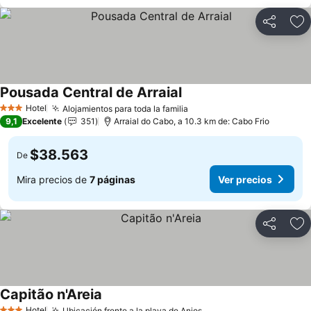
Compartir
Ag
Pousada Central de Arraial
Ver precios
Hotel
Alojamientos para toda la familia
Ver precios
3 Estrellas
9,1
Excelente
351
Arraial do Cabo, a 10.3 km de: Cabo Frio
$38.563
De
Mira precios de
7 páginas
Ver precios
Compartir
Ag
Capitão n'Areia
Ver precios
Hotel
Ubicación frente a la playa de Anjos