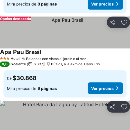
Mira precios de
8 páginas
Ver precios
Opción destacada
Compartir
Ag
Apa Pau Brasil
Ver precios
Hotel
Balcones con vistas al jardín o al mar
Ver precios
3 Estrellas
8,8
Excelente
6.337
Búzios, a 9.9 km de: Cabo Frio
$30.868
De
Mira precios de
9 páginas
Ver precios
Compartir
Ag