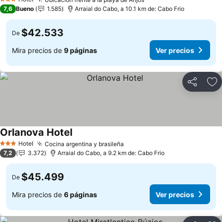
Ver precios
3 Estrellas
7,6
Bueno
1.585
Arraial do Cabo, a 10.1 km de: Cabo Frio
$42.533
De
Mira precios de
9 páginas
Ver precios
Compartir
Ag
Orlanova Hotel
Ver precios
Hotel
Cocina argentina y brasileña
Ver precios
3 Estrellas
7,2
3.372
Arraial do Cabo, a 9.2 km de: Cabo Frio
$45.499
De
Mira precios de
6 páginas
Ver precios