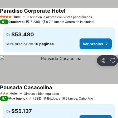
Paradiso Corporate Hotel
Ver precios
Hotel
Piscina en la azotea con vistas panorámicas
Ver precios
4 Estrellas
9,1
Excelente
6.235
a 2.0 km de: Centro de la ciudad
$53.480
De
Mira precios de
10 páginas
Ver precios
Compartir
Ag
Pousada Casacolina
Ver precios
Hotel
Gimnasio bien equipado
Ver precios
3 Estrellas
8,1
Muy bueno
1.288
Búzios, a 16.5 km de: Cabo Frio
$55.137
De