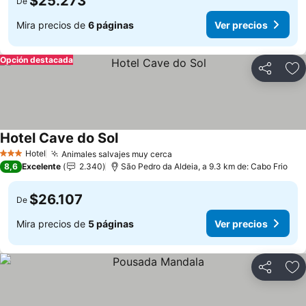
$25.273
De
Mira precios de
6 páginas
Ver precios
Opción destacada
Compartir
Ag
Hotel Cave do Sol
Ver precios
Hotel
Animales salvajes muy cerca
Ver precios
3 Estrellas
8,6
Excelente
2.340
São Pedro da Aldeia, a 9.3 km de: Cabo Frio
$26.107
De
Mira precios de
5 páginas
Ver precios
Compartir
Ag