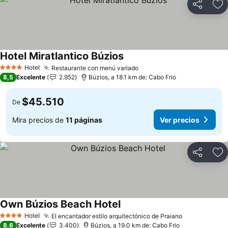
Compartir
Ag
Hotel Miratlantico Búzios
Ver precios
Hotel
Restaurante con menú variado
Ver precios
4 Estrellas
8,5
Excelente
2.952
Búzios, a 18.1 km de: Cabo Frio
$45.510
De
Mira precios de
11 páginas
Ver precios
Compartir
Ag
Own Búzios Beach Hotel
Ver precios
Hotel
El encantador estilo arquitectónico de Praiano
Ver precios
4 Estrellas
8,6
Excelente
3.400
Búzios, a 19.0 km de: Cabo Frio