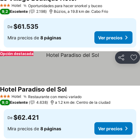
Ver precios
Hotel
Oportunidades para hacer snorkel y buceo
Ver precios
3 Estrellas
9,2
Excelente
2.198
Búzios, a 19.8 km de: Cabo Frio
$61.535
De
Mira precios de
8 páginas
Ver precios
Opción destacada
Compartir
Ag
Hotel Paradiso del Sol
Ver precios
Hotel
Restaurante con menú variado
Ver precios
3 Estrellas
9,0
Excelente
4.638
a 1.2 km de: Centro de la ciudad
$62.421
De
Mira precios de
8 páginas
Ver precios