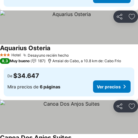
Compartir
Ag
Aquarius Osteria
Ver precios
Hotel
Desayuno recién hecho
Ver precios
3 Estrellas
8,3
Muy bueno
187
Arraial do Cabo, a 10.8 km de: Cabo Frio
$34.647
De
Mira precios de
6 páginas
Ver precios
Compartir
Ag
Canoa Dos Anjos Suites