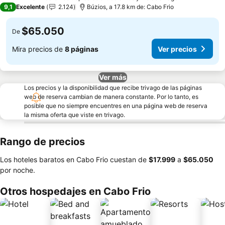
3 Estrellas
9,1
Excelente
2.124
Búzios, a 17.8 km de: Cabo Frio
$65.050
De
Mira precios de
8 páginas
Ver precios
Ver más
Los precios y la disponibilidad que recibe trivago de las páginas
web de reserva cambian de manera constante. Por lo tanto, es
posible que no siempre encuentres en una página web de reserva
la misma oferta que viste en trivago.
Rango de precios
Los hoteles baratos en Cabo Frio cuestan de
‎$17.999
a
‎$65.050
por noche.
Otros hospedajes en Cabo Frio