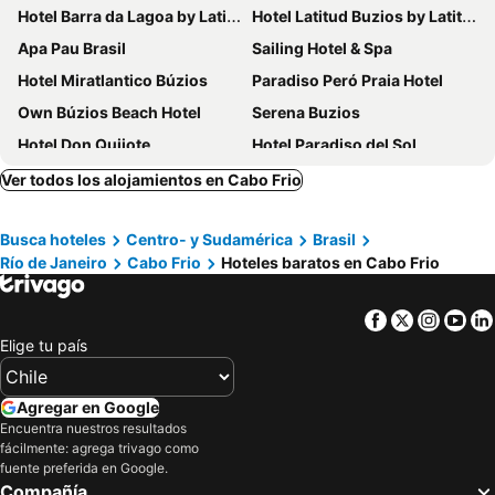
Hotel Barra da Lagoa by Latitud Hoteles
Hotel Latitud Buzios by Latitud Hoteles
Apa Pau Brasil
Sailing Hotel & Spa
Hotel Miratlantico Búzios
Paradiso Peró Praia Hotel
Own Búzios Beach Hotel
Serena Buzios
Hotel Don Quijote
Hotel Paradiso del Sol
Pousada Corais & Conchas
Pousada Casa Serra Alves
Ver todos los alojamientos en Cabo Frio
Pousada Casacolina
PortoBay Búzios
Busca hoteles
Centro- y Sudamérica
Brasil
Uni Boutique Hotel & Spa
Casas Brancas Boutique Hotel & Spa
Río de Janeiro
Cabo Frio
Hoteles baratos en Cabo Frio
La Plage
Suri Búzios Hotel
Pousada Pontal da Ferradura
Pousada Porto Búzios
Facebook
Twitter
Insta
Yo
Le Village Boutique Hotel
Pousada Arambare
Elige tu país
Hotel Balneário Cabo Frio
Hotel Doce Mar
Pousada Mandala
Pousada do Albatroz
Agregar en Google
Encuentra nuestros resultados
Le Relais La Borie
Passagem Concept Hotel e Spa
fácilmente: agrega trivago como
Pousada Kybalion
Pousada Pargos
fuente preferida en Google.
Compañía