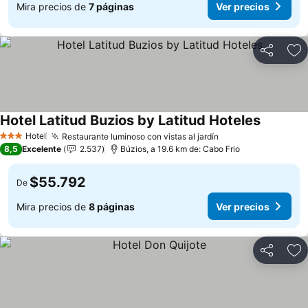
Mira precios de
7 páginas
Ver precios
Compartir
Ag
Hotel Latitud Buzios by Latitud Hoteles
Ver prec
Hotel
Restaurante luminoso con vistas al jardín
Ver precios
3 Estrellas
8,5
Excelente
2.537
Búzios, a 19.6 km de: Cabo Frio
$55.792
De
Mira precios de
8 páginas
Ver precios
Compartir
Ag