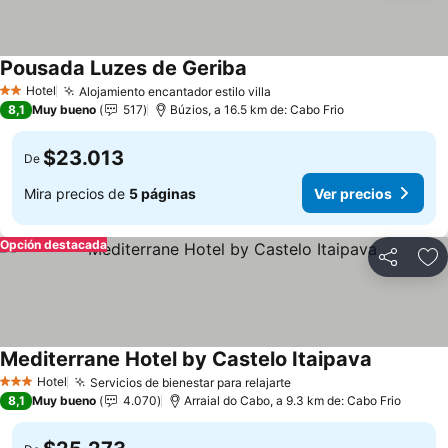
Pousada Luzes de Geriba
Ver precios
Hotel
Alojamiento encantador estilo villa
Ver precios
2 Estrellas
8,1
Muy bueno
517
Búzios, a 16.5 km de: Cabo Frio
$23.013
De
Mira precios de
5 páginas
Ver precios
Opción destacada
Compartir
Ag
Mediterrane Hotel by Castelo Itaipava
Ver preci
Hotel
Servicios de bienestar para relajarte
Ver precios
3 Estrellas
8,1
Muy bueno
4.070
Arraial do Cabo, a 9.3 km de: Cabo Frio