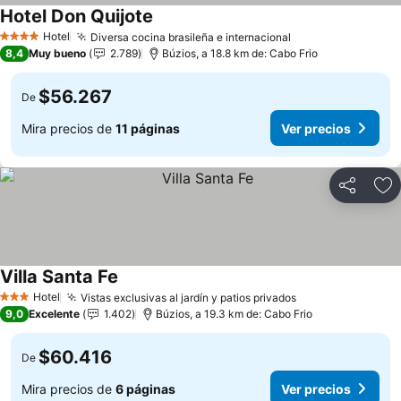
Hotel Don Quijote
Ver precios
Hotel
Diversa cocina brasileña e internacional
Ver precios
4 Estrellas
8,4
Muy bueno
2.789
Búzios, a 18.8 km de: Cabo Frio
$56.267
De
Mira precios de
11 páginas
Ver precios
Compartir
Ag
Villa Santa Fe
Ver precios
Hotel
Vistas exclusivas al jardín y patios privados
Ver precios
3 Estrellas
9,0
Excelente
1.402
Búzios, a 19.3 km de: Cabo Frio
$60.416
De
Mira precios de
6 páginas
Ver precios