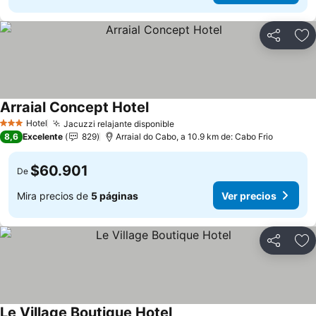
Compartir
Ag
Arraial Concept Hotel
Ver precios
Hotel
Jacuzzi relajante disponible
Ver precios
3 Estrellas
8,6
Excelente
829
Arraial do Cabo, a 10.9 km de: Cabo Frio
$60.901
De
Mira precios de
5 páginas
Ver precios
Compartir
Ag
Le Village Boutique Hotel