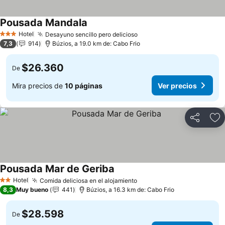
Pousada Mandala
Ver precios
Hotel
Desayuno sencillo pero delicioso
Ver precios
3 Estrellas
7,3
914
Búzios, a 19.0 km de: Cabo Frio
$26.360
De
Mira precios de
10 páginas
Ver precios
Compartir
Ag
Pousada Mar de Geriba
Ver precios
Hotel
Comida deliciosa en el alojamiento
Ver precios
2 Estrellas
8,3
Muy bueno
441
Búzios, a 16.3 km de: Cabo Frio
$28.598
De