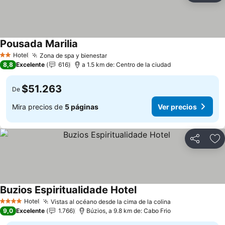
Pousada Marilia
Ver precios
Hotel
Zona de spa y bienestar
Ver precios
2 Estrellas
8,8
Excelente
616
a 1.5 km de: Centro de la ciudad
$51.263
De
Mira precios de
5 páginas
Ver precios
Compartir
Ag
Buzios Espiritualidade Hotel
Ver precios
Hotel
Vistas al océano desde la cima de la colina
Ver precios
4 Estrellas
9,0
Excelente
1.766
Búzios, a 9.8 km de: Cabo Frio