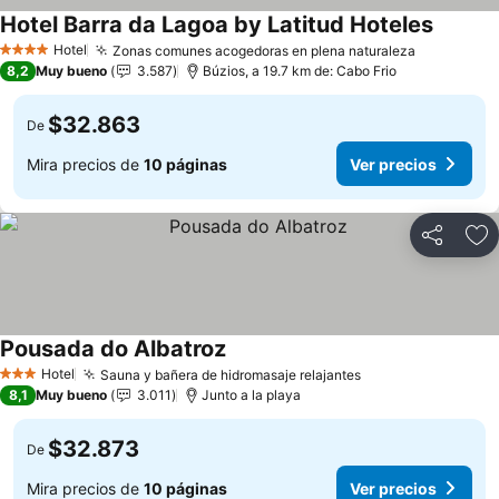
Hotel Barra da Lagoa by Latitud Hoteles
Ver pre
Hotel
Zonas comunes acogedoras en plena naturaleza
Ver preci
4 Estrellas
8,2
Muy bueno
3.587
Búzios, a 19.7 km de: Cabo Frio
$32.863
De
Mira precios de
10 páginas
Ver precios
Compartir
Ag
Pousada do Albatroz
Ver precios
Hotel
Sauna y bañera de hidromasaje relajantes
Ver precios
3 Estrellas
8,1
Muy bueno
3.011
Junto a la playa
$32.873
De
Mira precios de
10 páginas
Ver precios