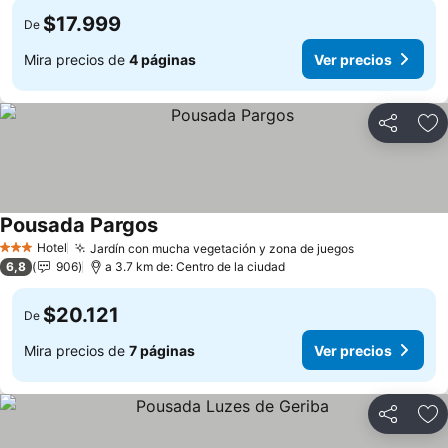
$17.999
De
Mira precios de
4 páginas
Ver precios
Compartir
Ag
Pousada Pargos
Ver precios
Hotel
Jardín con mucha vegetación y zona de juegos
Ver precios
3 Estrellas
6,8
906
a 3.7 km de: Centro de la ciudad
$20.121
De
Mira precios de
7 páginas
Ver precios
Compartir
Ag