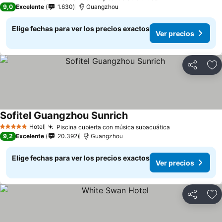
5 Estrellas
9,0
Excelente
1.630
Guangzhou
Elige fechas para ver los precios exactos
Ver precios
Compartir
Ag
Sofitel Guangzhou Sunrich
Hotel
Piscina cubierta con música subacuática
5 Estrellas
9,2
Excelente
20.392
Guangzhou
Elige fechas para ver los precios exactos
Ver precios
Compartir
Ag