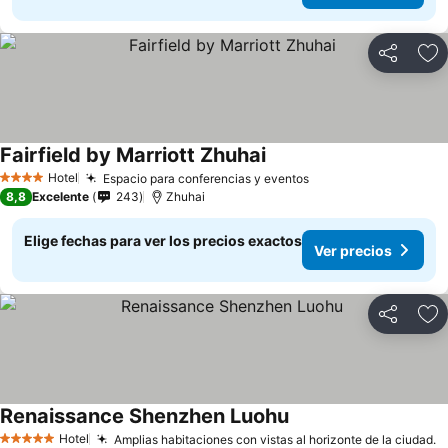
Compartir
Ag
Fairfield by Marriott Zhuhai
Hotel
Espacio para conferencias y eventos
4 Estrellas
8,8
Excelente
243
Zhuhai
Elige fechas para ver los precios exactos
Ver precios
Compartir
Ag
Renaissance Shenzhen Luohu
Hotel
Amplias habitaciones con vistas al horizonte de la ciudad.
5 Estrellas