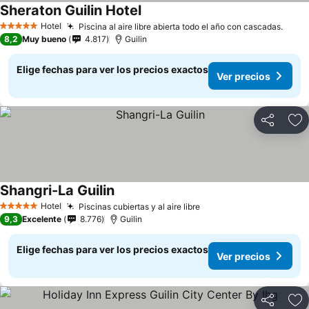
Sheraton Guilin Hotel
Hotel
Piscina al aire libre abierta todo el año con cascadas.
5 Estrellas
8,2
Muy bueno
4.817
Guilin
Elige fechas para ver los precios exactos
Ver precios
Compartir
Ag
Shangri-La Guilin
Hotel
Piscinas cubiertas y al aire libre
5 Estrellas
9,3
Excelente
8.776
Guilin
Elige fechas para ver los precios exactos
Ver precios
Compartir
Ag