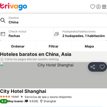
Favoritos
Iniciar 
Me
Destino
China
Check-in/out
Huéspedes/habitaciones
Fechas
2 huéspedes, 1 habitación
Ordenar
Filtrar
Mapa
Hoteles baratos en China, Asia
Cómo los pagos afectan nuestro ranking
Compartir
Ag
City Hotel Shanghai
Hotel
Servicios de spa y sauna relajantes
4 Estrellas
8,0
Muy bueno
9.638
Shanghái