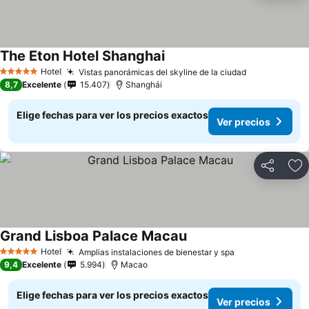
The Eton Hotel Shanghai
Hotel
Vistas panorámicas del skyline de la ciudad
5 Estrellas
8,7
Excelente
15.407
Shanghái
Elige fechas para ver los precios exactos
Ver precios
Compartir
Ag
Grand Lisboa Palace Macau
Hotel
Amplias instalaciones de bienestar y spa
5 Estrellas
9,4
Excelente
5.994
Macao
Elige fechas para ver los precios exactos
Ver precios