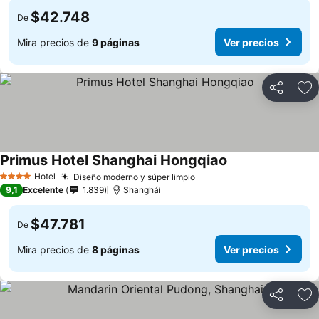
$42.748
De
Mira precios de
9 páginas
Ver precios
Compartir
Ag
Primus Hotel Shanghai Hongqiao
Hotel
Diseño moderno y súper limpio
4 Estrellas
9,1
Excelente
1.839
Shanghái
$47.781
De
Mira precios de
8 páginas
Ver precios
Compartir
Ag