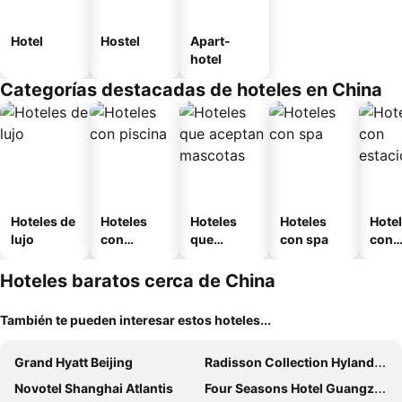
Hotel
Hostel
Apart-
hotel
Categorías destacadas de hoteles en China
Hoteles de
Hoteles
Hoteles
Hoteles
Hote
lujo
con
que
con spa
con
piscina
aceptan
esta
mascotas
mien
Hoteles baratos cerca de China
También te pueden interesar estos hoteles...
Grand Hyatt Beijing
Radisson Collection Hyland Shanghai
Novotel Shanghai Atlantis
Four Seasons Hotel Guangzhou