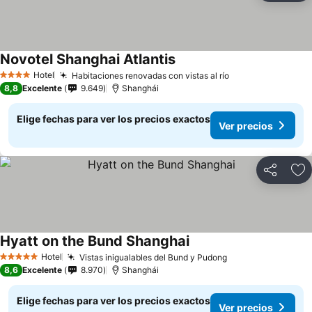
Novotel Shanghai Atlantis
Hotel
Habitaciones renovadas con vistas al río
4 Estrellas
8,8
Excelente
9.649
Shanghái
Elige fechas para ver los precios exactos
Ver precios
Compartir
Ag
Hyatt on the Bund Shanghai
Hotel
Vistas inigualables del Bund y Pudong
5 Estrellas
8,6
Excelente
8.970
Shanghái
Elige fechas para ver los precios exactos
Ver precios