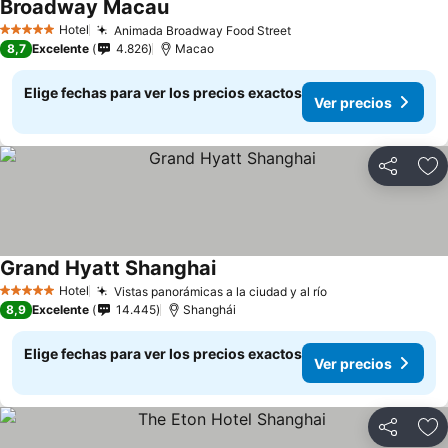
Broadway Macau
Hotel
Animada Broadway Food Street
5 Estrellas
8,7
Excelente
4.826
Macao
Elige fechas para ver los precios exactos
Ver precios
Compartir
Ag
Grand Hyatt Shanghai
Hotel
Vistas panorámicas a la ciudad y al río
5 Estrellas
8,9
Excelente
14.445
Shanghái
Elige fechas para ver los precios exactos
Ver precios
Compartir
Ag