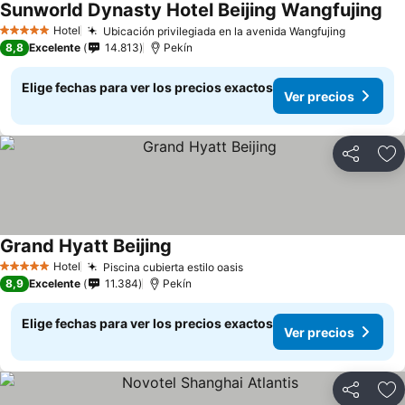
Sunworld Dynasty Hotel Beijing Wangfujing
Hotel
Ubicación privilegiada en la avenida Wangfujing
5 Estrellas
8,8
Excelente
14.813
Pekín
Elige fechas para ver los precios exactos
Ver precios
Compartir
Ag
Grand Hyatt Beijing
Hotel
Piscina cubierta estilo oasis
5 Estrellas
8,9
Excelente
11.384
Pekín
Elige fechas para ver los precios exactos
Ver precios
Compartir
Ag