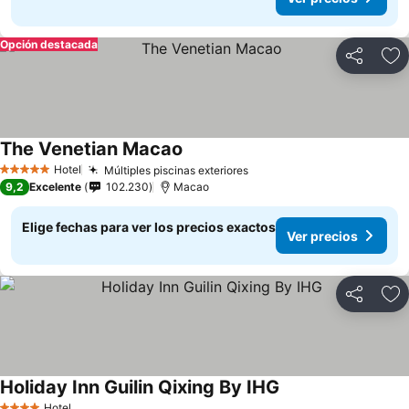
Opción destacada
Compartir
Ag
The Venetian Macao
Hotel
Múltiples piscinas exteriores
5 Estrellas
9,2
Excelente
102.230
Macao
Elige fechas para ver los precios exactos
Ver precios
Compartir
Ag
Holiday Inn Guilin Qixing By IHG
Hotel