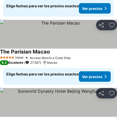
Elige fechas para ver los precios exactos
Ver precios
Compartir
Ag
The Parisian Macao
Hotel
Acceso directo a Cotai Strip
5 Estrellas
9,2
Excelente
27.567
Macao
Elige fechas para ver los precios exactos
Ver precios
Compartir
Ag