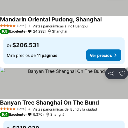
Mandarin Oriental Pudong, Shanghai
Hotel
Vistas panorámicas al río Huangpu
5 Estrellas
9,8
Excelente
24.298
Shanghái
$206.531
De
Mira precios de
11 páginas
Ver precios
Compartir
Ag
Banyan Tree Shanghai On The Bund
Hotel
Vistas panorámicas del Bund y la ciudad
5 Estrellas
9,4
Excelente
9.370
Shanghái