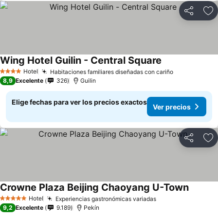
Compartir
Ag
Wing Hotel Guilin - Central Square
Hotel
Habitaciones familiares diseñadas con cariño
4 Estrellas
8,9
Excelente
326
Guilin
Elige fechas para ver los precios exactos
Ver precios
Compartir
Ag
Crowne Plaza Beijing Chaoyang U-Town
Hotel
Experiencias gastronómicas variadas
5 Estrellas
9,2
Excelente
9.189
Pekín