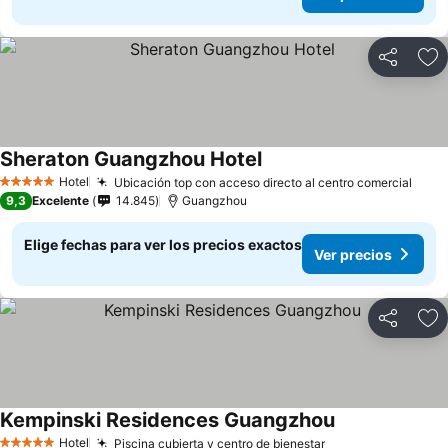
Compartir
Ag
Sheraton Guangzhou Hotel
Hotel
Ubicación top con acceso directo al centro comercial
5 Estrellas
9,3
Excelente
14.845
Guangzhou
Elige fechas para ver los precios exactos
Ver precios
Compartir
Ag
Kempinski Residences Guangzhou
Hotel
Piscina cubierta y centro de bienestar