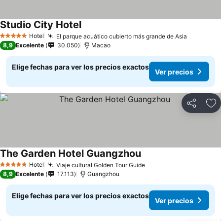
Studio City Hotel
Hotel
El parque acuático cubierto más grande de Asia
5 Estrellas
8,9
Excelente
30.050
Macao
Elige fechas para ver los precios exactos
Ver precios
Compartir
Ag
The Garden Hotel Guangzhou
Hotel
Viaje cultural Golden Tour Guide
5 Estrellas
8,9
Excelente
17.113
Guangzhou
Elige fechas para ver los precios exactos
Ver precios