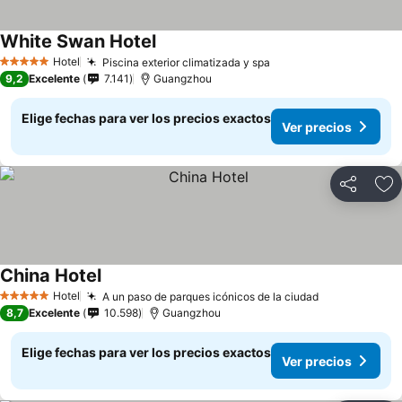
White Swan Hotel
Hotel
Piscina exterior climatizada y spa
5 Estrellas
9,2
Excelente
7.141
Guangzhou
Elige fechas para ver los precios exactos
Ver precios
Compartir
Ag
China Hotel
Hotel
A un paso de parques icónicos de la ciudad
5 Estrellas
8,7
Excelente
10.598
Guangzhou
Elige fechas para ver los precios exactos
Ver precios