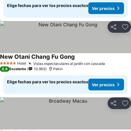
Elige fechas para ver los precios exactos
Ver precios
Compartir
Ag
New Otani Chang Fu Gong
Hotel
Vistas espectaculares al jardín con cascada
5 Estrellas
8,8
Excelente
10.963
Pekín
Elige fechas para ver los precios exactos
Ver precios
Compartir
Ag