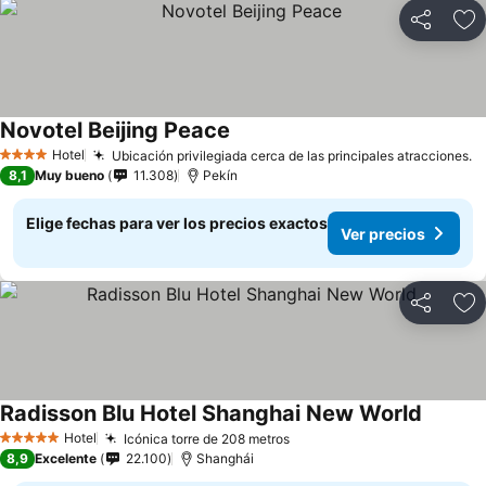
Compartir
Ag
Novotel Beijing Peace
Hotel
Ubicación privilegiada cerca de las principales atracciones.
4 Estrellas
8,1
Muy bueno
11.308
Pekín
Elige fechas para ver los precios exactos
Ver precios
Compartir
Ag
Radisson Blu Hotel Shanghai New World
Hotel
Icónica torre de 208 metros
5 Estrellas
8,9
Excelente
22.100
Shanghái