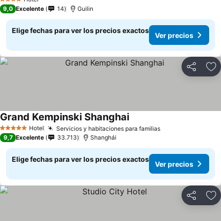
4 Estrellas
9,0
Excelente
14
Guilin
Elige fechas para ver los precios exactos
Ver precios
Compartir
Ag
Grand Kempinski Shanghai
Hotel
Servicios y habitaciones para familias
5 Estrellas
9,7
Excelente
33.713
Shanghái
Elige fechas para ver los precios exactos
Ver precios
Compartir
Ag