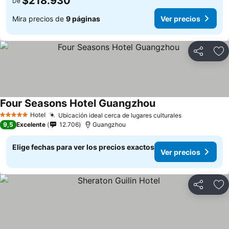
$218.930
De
Mira precios de
9 páginas
Ver precios
Compartir
Ag
Four Seasons Hotel Guangzhou
Hotel
Ubicación ideal cerca de lugares culturales
5 Estrellas
9,5
Excelente
12.706
Guangzhou
Elige fechas para ver los precios exactos
Ver precios
Compartir
Ag