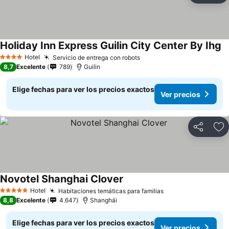
Holiday Inn Express Guilin City Center By Ihg
Hotel
Servicio de entrega con robots
4 Estrellas
8,7
Excelente
789
Guilin
Elige fechas para ver los precios exactos
Ver precios
Compartir
Ag
Novotel Shanghai Clover
Hotel
Habitaciones temáticas para familias
5 Estrellas
8,8
Excelente
4.647
Shanghái
Elige fechas para ver los precios exactos
Ver precios