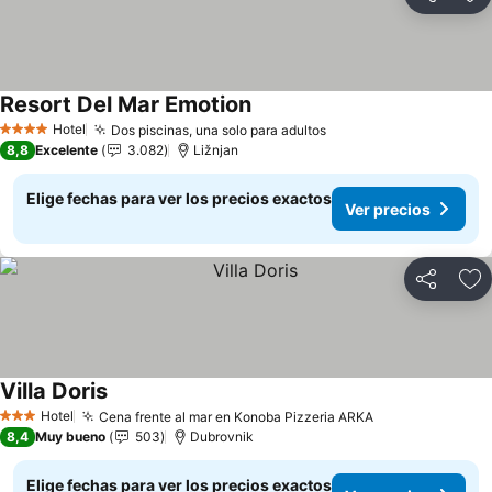
Compartir
Ag
Resort Del Mar Emotion
Hotel
Dos piscinas, una solo para adultos
4 Estrellas
8,8
Excelente
3.082
Ližnjan
Elige fechas para ver los precios exactos
Ver precios
Compartir
Ag
Villa Doris
Hotel
Cena frente al mar en Konoba Pizzeria ARKA
3 Estrellas
8,4
Muy bueno
503
Dubrovnik
Elige fechas para ver los precios exactos