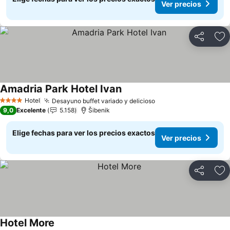
Ver precios
Compartir
Ag
Amadria Park Hotel Ivan
Hotel
Desayuno buffet variado y delicioso
4 Estrellas
9,0
Excelente
5.158
Šibenik
Elige fechas para ver los precios exactos
Ver precios
Compartir
Ag
Hotel More