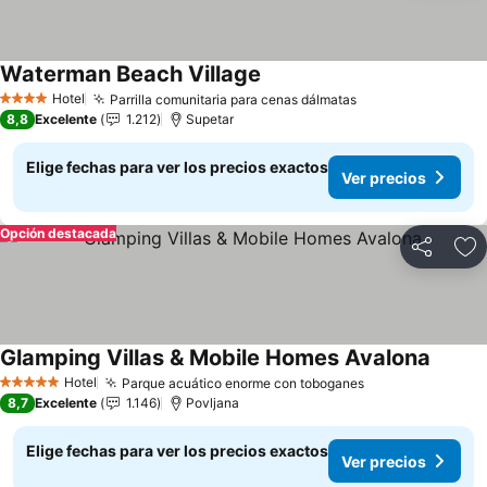
Waterman Beach Village
Hotel
Parrilla comunitaria para cenas dálmatas
4 Estrellas
8,8
Excelente
1.212
Supetar
Elige fechas para ver los precios exactos
Ver precios
Opción destacada
Compartir
Ag
Glamping Villas & Mobile Homes Avalona
Hotel
Parque acuático enorme con toboganes
5 Estrellas
8,7
Excelente
1.146
Povljana
Elige fechas para ver los precios exactos
Ver precios