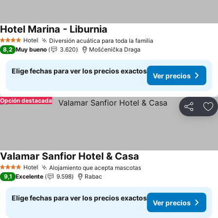
Hotel Marina - Liburnia
Hotel
Diversión acuática para toda la familia
4 Estrellas
8,2
Muy bueno
3.620
Mošćenička Draga
Elige fechas para ver los precios exactos
Ver precios
Opción destacada
Compartir
Ag
Valamar Sanfior Hotel & Casa
Hotel
Alojamiento que acepta mascotas
4 Estrellas
9,1
Excelente
9.598
Rabac
Elige fechas para ver los precios exactos
Ver precios