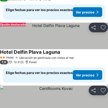
Elige fechas para ver los precios exactos
Ver precios
Opción destacada
Compartir
Ag
Hotel Delfin Plava Laguna
Hotel
Ubicación en península con vistas al mar
2 Estrellas
7,0
12.312
Poreč
Elige fechas para ver los precios exactos
Ver precios
Compartir
Ag