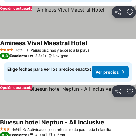
Opción destacada
Compartir
Ag
Aminess Vival Maestral Hotel
Hotel
Varias piscinas y acceso a la playa
4 Estrellas
8,8
Excelente
8.841
Novigrad
Elige fechas para ver los precios exactos
Ver precios
Opción destacada
Compartir
Ag
Bluesun hotel Neptun - All inclusive
Hotel
Actividades y entretenimiento para toda la familia
3 Estrellas
8,5
Excelente
4.994
Tučepi