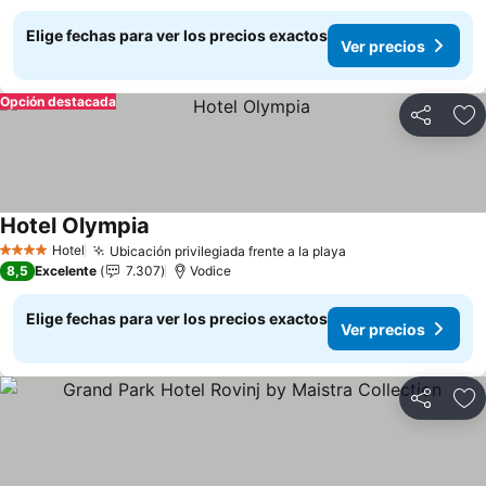
Elige fechas para ver los precios exactos
Ver precios
Opción destacada
Compartir
Ag
Hotel Olympia
Hotel
Ubicación privilegiada frente a la playa
4 Estrellas
8,5
Excelente
7.307
Vodice
Elige fechas para ver los precios exactos
Ver precios
Compartir
Ag