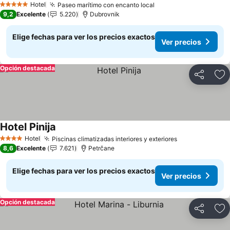
Hotel
Paseo marítimo con encanto local
5 Estrellas
9,2
Excelente
5.220
Dubrovnik
Elige fechas para ver los precios exactos
Ver precios
Opción destacada
Compartir
Ag
Hotel Pinija
Hotel
Piscinas climatizadas interiores y exteriores
4 Estrellas
8,6
Excelente
7.621
Petrčane
Elige fechas para ver los precios exactos
Ver precios
Opción destacada
Compartir
Ag