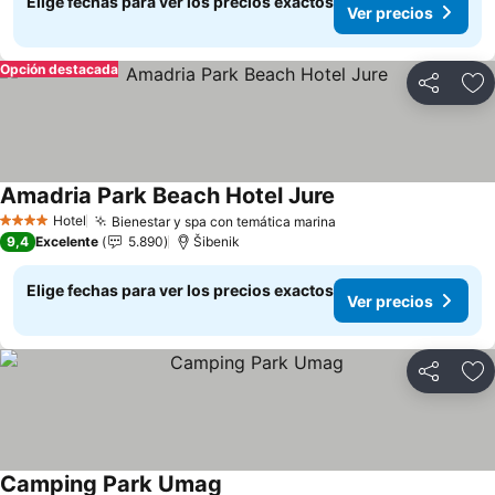
Elige fechas para ver los precios exactos
Ver precios
Opción destacada
Compartir
Ag
Amadria Park Beach Hotel Jure
Hotel
Bienestar y spa con temática marina
4 Estrellas
9,4
Excelente
5.890
Šibenik
Elige fechas para ver los precios exactos
Ver precios
Compartir
Ag
Camping Park Umag