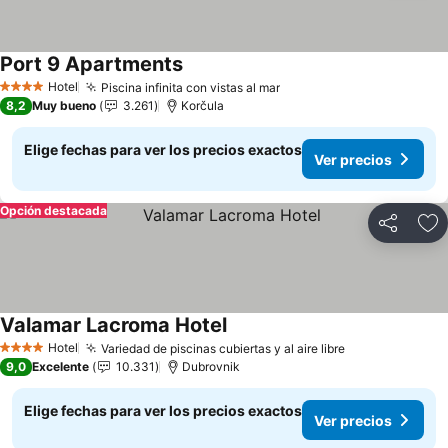
Port 9 Apartments
Hotel
Piscina infinita con vistas al mar
4 Estrellas
8,2
Muy bueno
3.261
Korčula
Elige fechas para ver los precios exactos
Ver precios
Opción destacada
Compartir
Ag
Valamar Lacroma Hotel
Hotel
Variedad de piscinas cubiertas y al aire libre
4 Estrellas
9,0
Excelente
10.331
Dubrovnik
Elige fechas para ver los precios exactos
Ver precios