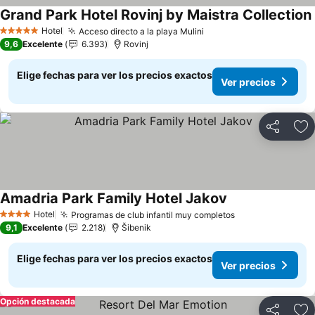
Grand Park Hotel Rovinj by Maistra Collection
Hotel
Acceso directo a la playa Mulini
5 Estrellas
9,6
Excelente
6.393
Rovinj
Elige fechas para ver los precios exactos
Ver precios
Compartir
Ag
Amadria Park Family Hotel Jakov
Hotel
Programas de club infantil muy completos
4 Estrellas
9,1
Excelente
2.218
Šibenik
Elige fechas para ver los precios exactos
Ver precios
Opción destacada