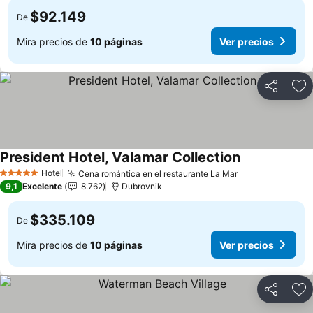
$92.149
De
Mira precios de
10 páginas
Ver precios
Compartir
Ag
President Hotel, Valamar Collection
Hotel
Cena romántica en el restaurante La Mar
5 Estrellas
9,1
Excelente
8.762
Dubrovnik
$335.109
De
Mira precios de
10 páginas
Ver precios
Compartir
Ag