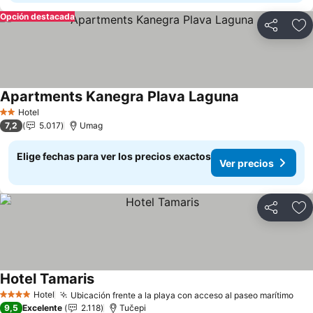
Opción destacada
Compartir
Ag
Apartments Kanegra Plava Laguna
Hotel
2 Estrellas
7,2
5.017
Umag
Elige fechas para ver los precios exactos
Ver precios
Compartir
Ag
Hotel Tamaris
Hotel
Ubicación frente a la playa con acceso al paseo marítimo
4 Estrellas
9,5
Excelente
2.118
Tučepi