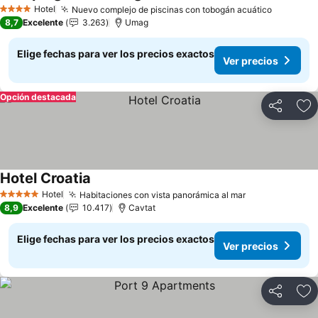
Hotel
Nuevo complejo de piscinas con tobogán acuático
4 Estrellas
8,7
Excelente
3.263
Umag
Elige fechas para ver los precios exactos
Ver precios
Opción destacada
Compartir
Ag
Hotel Croatia
Hotel
Habitaciones con vista panorámica al mar
5 Estrellas
8,9
Excelente
10.417
Cavtat
Elige fechas para ver los precios exactos
Ver precios
Compartir
Ag