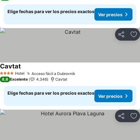
Elige fechas para ver los precios exactos
Ver precios
Compartir
Ag
Cavtat
Hotel
Acceso fácil a Dubrovnik
4 Estrellas
8,8
Excelente
4.346
Cavtat
Elige fechas para ver los precios exactos
Ver precios
Compartir
Ag