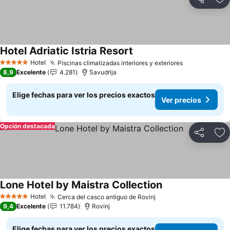
Compartir
Ag
Hotel Adriatic Istria Resort
Hotel
Piscinas climatizadas interiores y exteriores
5 Estrellas
8,9
Excelente
4.281
Savudrija
Elige fechas para ver los precios exactos
Ver precios
Opción destacada
Compartir
Ag
Lone Hotel by Maistra Collection
Hotel
Cerca del casco antiguo de Rovinj
5 Estrellas
9,4
Excelente
11.784
Rovinj
Elige fechas para ver los precios exactos