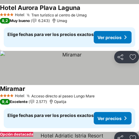
Hotel Aurora Plava Laguna
Hotel
Tren turístico al centro de Umag
4 Estrellas
8,2
Muy bueno
6.243
Umag
Elige fechas para ver los precios exactos
Ver precios
Compartir
Ag
Miramar
Hotel
Acceso directo al paseo Lungo Mare
4 Estrellas
9,4
Excelente
2.577
Opatija
Elige fechas para ver los precios exactos
Ver precios
Opción destacada