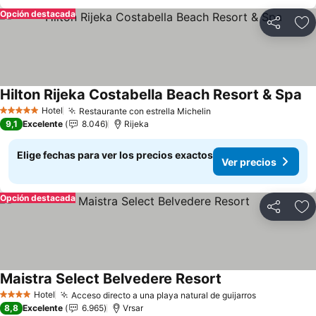
Opción destacada
Compartir
Ag
Hilton Rijeka Costabella Beach Resort & Spa
Hotel
Restaurante con estrella Michelin
5 Estrellas
9,1
Excelente
8.046
Rijeka
Elige fechas para ver los precios exactos
Ver precios
Opción destacada
Compartir
Ag
Maistra Select Belvedere Resort
Hotel
Acceso directo a una playa natural de guijarros
4 Estrellas
8,8
Excelente
6.965
Vrsar