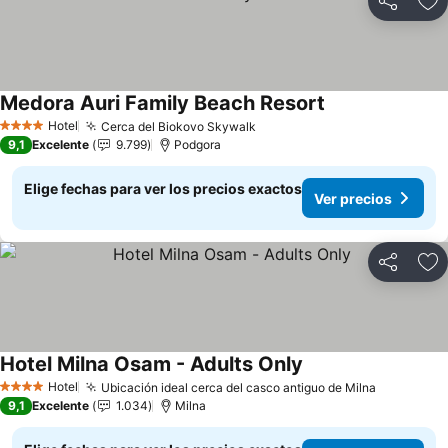
Compartir
Ag
Medora Auri Family Beach Resort
Hotel
Cerca del Biokovo Skywalk
4 Estrellas
9,1
Excelente
9.799
Podgora
Elige fechas para ver los precios exactos
Ver precios
Compartir
Ag
Hotel Milna Osam - Adults Only
Hotel
Ubicación ideal cerca del casco antiguo de Milna
4 Estrellas
9,1
Excelente
1.034
Milna