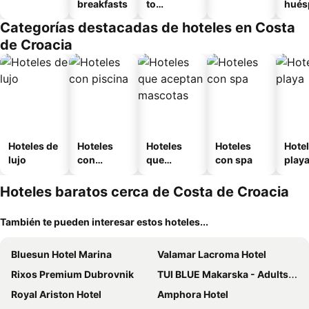
breakfasts
to
hués
amueblad
Categorías destacadas de hoteles en Costa
o
de Croacia
Hoteles de
Hoteles
Hoteles
Hoteles
Hotel
lujo
con
que
con spa
play
piscina
aceptan
mascotas
Hoteles baratos cerca de Costa de Croacia
También te pueden interesar estos hoteles...
Bluesun Hotel Marina
Valamar Lacroma Hotel
Rixos Premium Dubrovnik
TUI BLUE Makarska - Adults Only
Royal Ariston Hotel
Amphora Hotel