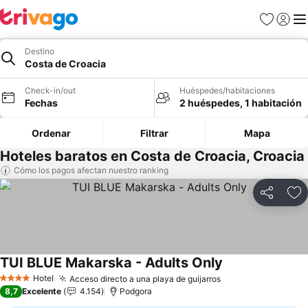
Favoritos
Iniciar 
Me
Destino
Costa de Croacia
Check-in/out
Huéspedes/habitaciones
Fechas
2 huéspedes, 1 habitación
Ordenar
Filtrar
Mapa
Hoteles baratos en Costa de Croacia, Croacia
Cómo los pagos afectan nuestro ranking
Compartir
Ag
TUI BLUE Makarska - Adults Only
Hotel
Acceso directo a una playa de guijarros
4 Estrellas
8,7
Excelente
4.154
Podgora