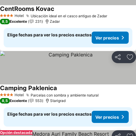
CentRooms Kovac
Hotel
Ubicación ideal en el casco antiguo de Zadar
4 Estrellas
8,5
Excelente
231
Zadar
Elige fechas para ver los precios exactos
Ver precios
Compartir
Ag
Camping Paklenica
Hotel
Parcelas con sombra y ambiente natural
4 Estrellas
8,5
Excelente
553
Starigrad
Elige fechas para ver los precios exactos
Ver precios
Opción destacada