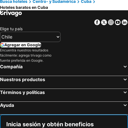
Busca hoteles
Centro- y Sudamérica
Cuba
Hoteles baratos en Cuba
Facebook
Twitter
Insta
Yo
Elige tu país
Agregar en Google
Encuentra nuestros resultados
fácilmente: agrega trivago como
fuente preferida en Google.
Compañía
Nuestros productos
Términos y políticas
Ayuda
Inicia sesión y obtén beneficios