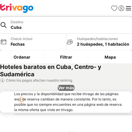
Favoritos
Iniciar 
Me
Destino
Cuba
Check-in/out
Huéspedes/habitaciones
Fechas
2 huéspedes, 1 habitación
Ordenar
Filtrar
Mapa
Hoteles baratos en Cuba, Centro- y
Sudamérica
Cómo los pagos afectan nuestro ranking
Ver más
Los precios y la disponibilidad que recibe trivago de las páginas
web de reserva cambian de manera constante. Por lo tanto, es
posible que no siempre encuentres en una página web de reserva
la misma oferta que viste en trivago.