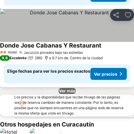
Compartir
Ag
Donde Jose Cabanas Y Restaurant
Ver precios
Hotel
Jacuzzis privados bajo las estrellas
Ver precios
2 Estrellas
9,6
Excelente
286
a 9.7 km de: Centro de la ciudad
Elige fechas para ver los precios exactos
Ver precios
Ver más
Los precios y la disponibilidad que recibe trivago de las páginas
web de reserva cambian de manera constante. Por lo tanto, es
posible que no siempre encuentres en una página web de reserva
la misma oferta que viste en trivago.
Otros hospedajes en Curacautín