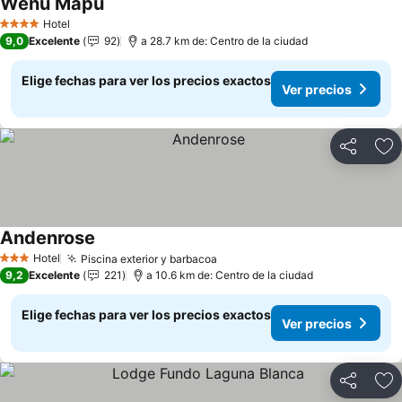
Wenu Mapu
Ver precios
Hotel
4 Estrellas
9,0
Excelente
92
a 28.7 km de: Centro de la ciudad
Elige fechas para ver los precios exactos
Ver precios
Compartir
Ag
Andenrose
Ver precios
Hotel
Piscina exterior y barbacoa
Ver precios
3 Estrellas
9,2
Excelente
221
a 10.6 km de: Centro de la ciudad
Elige fechas para ver los precios exactos
Ver precios
Compartir
Ag