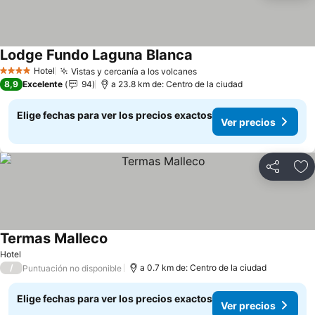
Lodge Fundo Laguna Blanca
Ver precios
Hotel
Vistas y cercanía a los volcanes
Ver precios
4 Estrellas
8,9
Excelente
94
a 23.8 km de: Centro de la ciudad
Elige fechas para ver los precios exactos
Ver precios
Compartir
Ag
Termas Malleco
Ver precios
Hotel
/
a 0.7 km de: Centro de la ciudad
Puntuación no disponible
Elige fechas para ver los precios exactos
Ver precios