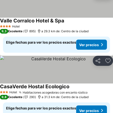
Valle Corralco Hotel & Spa
Ver precios
Hotel
4 Estrellas
9,3
Excelente
895
a 29.3 km de: Centro de la ciudad
Elige fechas para ver los precios exactos
Ver precios
Compartir
Ag
CasaVerde Hostal Ecologico
Ver precios
Hotel
Habitaciones acogedoras con encanto rústico
Ver precios
3 Estrellas
9,8
Excelente
290
a 31.3 km de: Centro de la ciudad
Elige fechas para ver los precios exactos
Ver precios