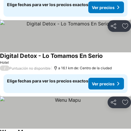
Elige fechas para ver los precios exactos
Ver precios
Compartir
Ag
Digital Detox - Lo Tomamos En Serio
Ver precios
Hotel
/
a 16.1 km de: Centro de la ciudad
Puntuación no disponible
Elige fechas para ver los precios exactos
Ver precios
Compartir
Ag