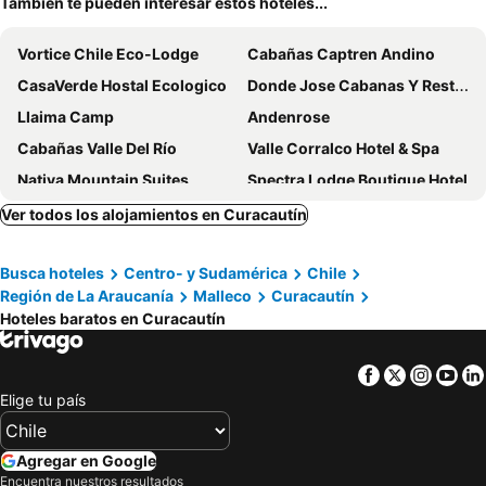
También te pueden interesar estos hoteles...
Vortice Chile Eco-Lodge
Cabañas Captren Andino
CasaVerde Hostal Ecologico
Donde Jose Cabanas Y Restaurant
Llaima Camp
Andenrose
Cabañas Valle Del Río
Valle Corralco Hotel & Spa
Nativa Mountain Suites
Spectra Lodge Boutique Hotel
Wenu Mapu
Hotel Patagonia Truful
Ver todos los alojamientos en Curacautín
Lodge Fundo Laguna Blanca
Vortice Chile
Busca hoteles
Centro- y Sudamérica
Chile
Región de La Araucanía
Malleco
Curacautín
Hoteles baratos en Curacautín
Facebook
Twitter
Insta
Yo
Elige tu país
Agregar en Google
Encuentra nuestros resultados