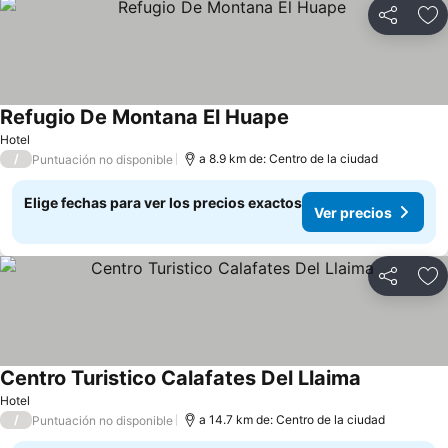
Compartir
Ag
Refugio De Montana El Huape
Ver precios
Hotel
/
a 8.9 km de: Centro de la ciudad
Puntuación no disponible
Elige fechas para ver los precios exactos
Ver precios
Compartir
Ag
Centro Turistico Calafates Del Llaima
Ver precios
Hotel
/
a 14.7 km de: Centro de la ciudad
Puntuación no disponible