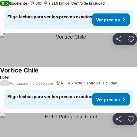
9,5
Excelente
39
a 21.9 km de: Centro de la ciudad
Elige fechas para ver los precios exactos
Ver precios
Compartir
Ag
Vortice Chile
Ver precios
Hotel
/
a 11.4 km de: Centro de la ciudad
Puntuación no disponible
Elige fechas para ver los precios exactos
Ver precios
Compartir
Ag