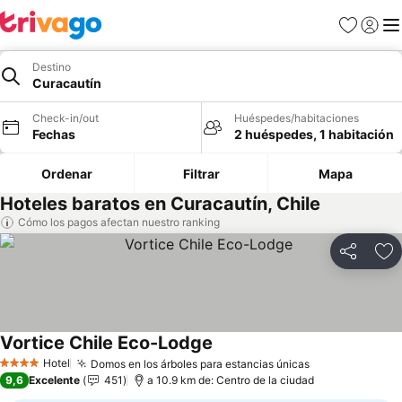
Favoritos
Iniciar 
Me
Destino
Curacautín
Check-in/out
Huéspedes/habitaciones
Fechas
2 huéspedes, 1 habitación
Ordenar
Filtrar
Mapa
Hoteles baratos en Curacautín, Chile
Cómo los pagos afectan nuestro ranking
Compartir
Ag
Vortice Chile Eco-Lodge
Ver precios
Hotel
Domos en los árboles para estancias únicas
Ver precios
4 Estrellas
9,6
Excelente
451
a 10.9 km de: Centro de la ciudad