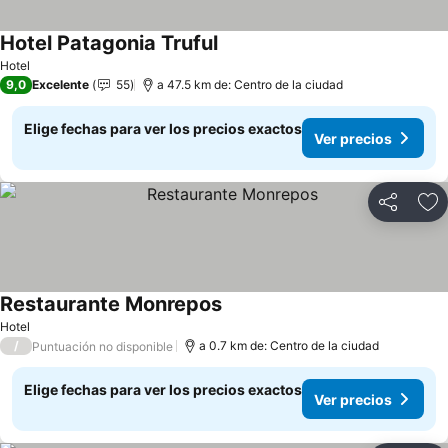
Hotel Patagonia Truful
Ver precios
Hotel
9,0
Excelente
55
a 47.5 km de: Centro de la ciudad
Elige fechas para ver los precios exactos
Ver precios
Compartir
Ag
Restaurante Monrepos
Ver precios
Hotel
/
a 0.7 km de: Centro de la ciudad
Puntuación no disponible
Elige fechas para ver los precios exactos
Ver precios