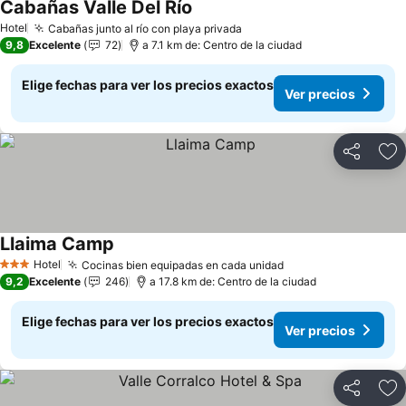
Cabañas Valle Del Río
Ver precios
Hotel
Cabañas junto al río con playa privada
Ver precios
9,8
Excelente
72
a 7.1 km de: Centro de la ciudad
Elige fechas para ver los precios exactos
Ver precios
Compartir
Ag
Llaima Camp
Ver precios
Hotel
Cocinas bien equipadas en cada unidad
Ver precios
3 Estrellas
9,2
Excelente
246
a 17.8 km de: Centro de la ciudad
Elige fechas para ver los precios exactos
Ver precios
Compartir
Ag