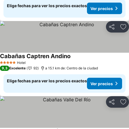
Elige fechas para ver los precios exactos
Ver precios
Compartir
Ag
Cabañas Captren Andino
Ver precios
Hotel
5 Estrellas
9,3
Excelente
92
a 15.1 km de: Centro de la ciudad
Elige fechas para ver los precios exactos
Ver precios
Compartir
Ag