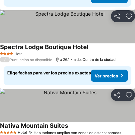
Compartir
Ag
Spectra Lodge Boutique Hotel
Ver precios
Hotel
4 Estrellas
/
a 26.1 km de: Centro de la ciudad
Puntuación no disponible
Elige fechas para ver los precios exactos
Ver precios
Compartir
Ag
Nativa Mountain Suites
Ver precios
Hotel
Habitaciones amplias con zonas de estar separadas
Ver pr
5 Estrellas