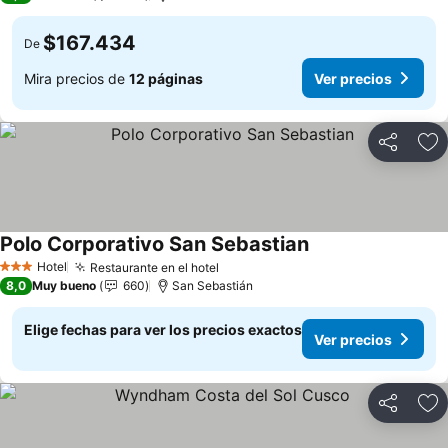
$167.434
De
Mira precios de
12 páginas
Ver precios
Compartir
Ag
Polo Corporativo San Sebastian
Ver precios
Hotel
Restaurante en el hotel
Ver precios
3 Estrellas
8,0
Muy bueno
660
San Sebastián
Elige fechas para ver los precios exactos
Ver precios
Compartir
Ag