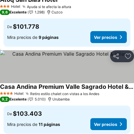
Ver precios
Hotel
Ayuda si te afecta la altura
Ver precios
3 Estrellas
9,6
Excelente
1.298
Cuzco
$101.778
De
Mira precios de
9 páginas
Ver precios
Compartir
Ag
Casa Andina Premium Valle Sagrado Hotel & Villas
Ver precios
Hotel
Retiro estilo chalet con vistas a los Andes
Ver precios
4 Estrellas
9,2
Excelente
5.010
Urubamba
$103.403
De
Mira precios de
11 páginas
Ver precios