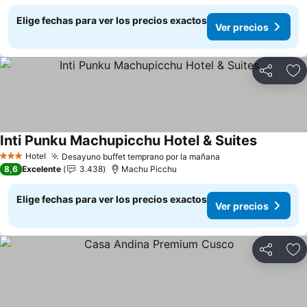
Elige fechas para ver los precios exactos
Ver precios
Compartir
Ag
Inti Punku Machupicchu Hotel & Suites
Ver preci
Hotel
Desayuno buffet temprano por la mañana
Ver precios
3 Estrellas
8,6
Excelente
3.438
Machu Picchu
Elige fechas para ver los precios exactos
Ver precios
Compartir
Ag