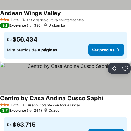
Andean Wings Valley
Ver precios
Hotel
Actividades culturales interesantes
Ver precios
3 Estrellas
9,1
Excelente
396
Urubamba
$56.434
De
Mira precios de
8 páginas
Ver precios
Compartir
Ag
Centro by Casa Andina Cusco Saphi
Ver precios
Hotel
Diseño vibrante con toques incas
Ver precios
3 Estrellas
8,7
Excelente
244
Cuzco
$63.715
De