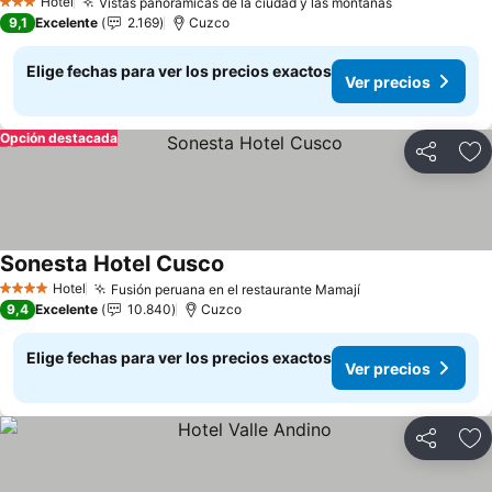
Hotel
Vistas panorámicas de la ciudad y las montañas
Ver precios
3 Estrellas
9,1
Excelente
2.169
Cuzco
Elige fechas para ver los precios exactos
Ver precios
Opción destacada
Compartir
Ag
Sonesta Hotel Cusco
Ver precios
Hotel
Fusión peruana en el restaurante Mamají
Ver precios
4 Estrellas
9,4
Excelente
10.840
Cuzco
Elige fechas para ver los precios exactos
Ver precios
Compartir
Ag