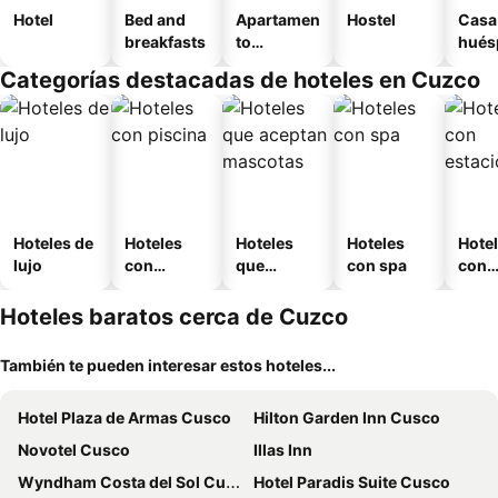
Hotel
Bed and
Apartamen
Hostel
Casa
breakfasts
to
hués
amueblad
Categorías destacadas de hoteles en Cuzco
o
Hoteles de
Hoteles
Hoteles
Hoteles
Hote
lujo
con
que
con spa
con
piscina
aceptan
esta
mascotas
mien
Hoteles baratos cerca de Cuzco
También te pueden interesar estos hoteles...
Hotel Plaza de Armas Cusco
Hilton Garden Inn Cusco
Novotel Cusco
Illas Inn
Wyndham Costa del Sol Cusco
Hotel Paradis Suite Cusco