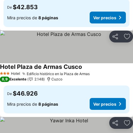
$42.853
De
Mira precios de
8 páginas
Ver precios
Compartir
Ag
Hotel Plaza de Armas Cusco
Ver precios
Hotel
Edificio histórico en la Plaza de Armas
Ver precios
3 Estrellas
8,9
Excelente
2.148
Cuzco
$46.926
De
Mira precios de
8 páginas
Ver precios
Compartir
Ag