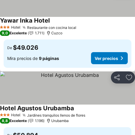
Yawar Inka Hotel
Ver precios
Hotel
Restaurante con cocina local
Ver precios
3 Estrellas
9,0
Excelente
1.711
Cuzco
$49.026
De
Mira precios de
9 páginas
Ver precios
Compartir
Ag
Hotel Agustos Urubamba
Ver precios
Hotel
Jardines tranquilos llenos de flores
Ver precios
3 Estrellas
8,8
Excelente
1.196
Urubamba