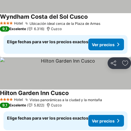
Wyndham Costa del Sol Cusco
Ver precios
Hotel
Ubicación ideal cerca de la Plaza de Armas
Ver precios
4 Estrellas
9,1
Excelente
6.316
Cuzco
Elige fechas para ver los precios exactos
Ver precios
Compartir
Ag
Hilton Garden Inn Cusco
Ver precios
Hotel
Vistas panorámicas a la ciudad y la montaña
Ver precios
4 Estrellas
9,1
Excelente
5.822
Cuzco
Elige fechas para ver los precios exactos
Ver precios