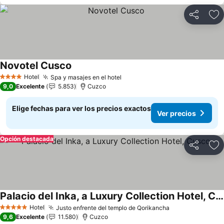
Compartir
Ag
Novotel Cusco
Ver precios
Hotel
Spa y masajes en el hotel
Ver precios
4 Estrellas
9,0
Excelente
5.853
Cuzco
Elige fechas para ver los precios exactos
Ver precios
Opción destacada
Compartir
Ag
Palacio del Inka, a Luxury Collection Hotel, Cusco
Ver precios
Hotel
Justo enfrente del templo de Qorikancha
Ver precios
5 Estrellas
9,6
Excelente
11.580
Cuzco