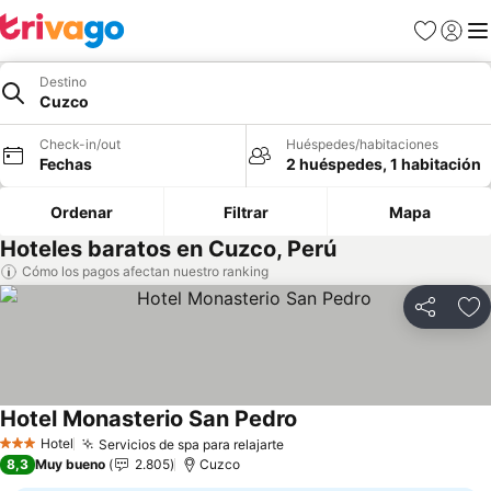
Favoritos
Iniciar 
Me
Destino
Cuzco
Check-in/out
Huéspedes/habitaciones
Fechas
2 huéspedes, 1 habitación
Ordenar
Filtrar
Mapa
Hoteles baratos en Cuzco, Perú
Cómo los pagos afectan nuestro ranking
Compartir
Ag
Hotel Monasterio San Pedro
Ver precios
Hotel
Servicios de spa para relajarte
Ver precios
3 Estrellas
8,3
Muy bueno
2.805
Cuzco