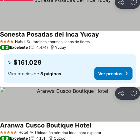
Compartir
Ag
Sonesta Posadas del Inca Yucay
Ver precios
Hotel
Jardines enormes llenos de flores
Ver precios
4 Estrellas
9,3
Excelente
4.474
Yucay
$161.029
De
Mira precios de
8 páginas
Ver precios
Compartir
Ag
Aranwa Cusco Boutique Hotel
Ver precios
Hotel
Ubicación céntrica ideal para explorar
Ver precios
5 Estrellas
9,6
Excelente
4.151
Cuzco