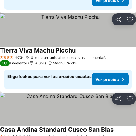
Ver precios
Compartir
Ag
Tierra Viva Machu Picchu
Ver precios
Hotel
Ubicación junto al río con vistas a la montaña
Ver precios
4 Estrellas
9,1
Excelente
4.851
Machu Picchu
Elige fechas para ver los precios exactos
Ver precios
Compartir
Ag
Casa Andina Standard Cusco San Blas
Ver preci