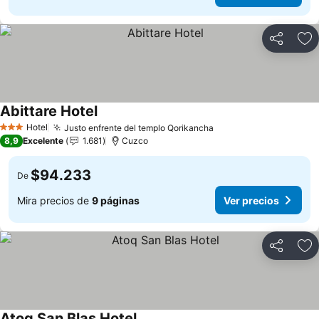
Compartir
Ag
Abittare Hotel
Ver precios
Hotel
Justo enfrente del templo Qorikancha
Ver precios
3 Estrellas
8,9
Excelente
1.681
Cuzco
$94.233
De
Mira precios de
9 páginas
Ver precios
Compartir
Ag
Atoq San Blas Hotel