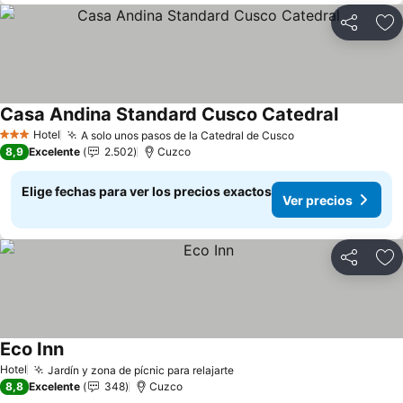
Compartir
Ag
Casa Andina Standard Cusco Catedral
Ver preci
Hotel
A solo unos pasos de la Catedral de Cusco
Ver precios
3 Estrellas
8,9
Excelente
2.502
Cuzco
Elige fechas para ver los precios exactos
Ver precios
Compartir
Ag
Eco Inn
Ver precios
Hotel
Jardín y zona de pícnic para relajarte
Ver precios
8,8
Excelente
348
Cuzco