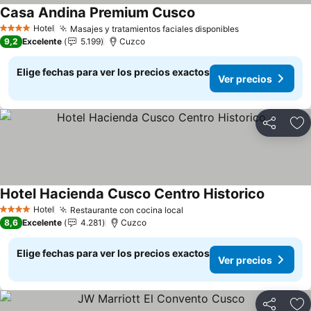
Casa Andina Premium Cusco
Ver precios
Hotel
Masajes y tratamientos faciales disponibles
Ver precios
4 Estrellas
9,2
Excelente
5.199
Cuzco
Elige fechas para ver los precios exactos
Ver precios
Compartir
Ag
Hotel Hacienda Cusco Centro Historico
Ver prec
Hotel
Restaurante con cocina local
Ver precios
4 Estrellas
8,6
Excelente
4.281
Cuzco
Elige fechas para ver los precios exactos
Ver precios
Compartir