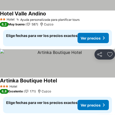
Hotel Valle Andino
Ver precios
Hotel
Ayuda personalizada para planificar tours
Ver precios
2 Estrellas
8,2
Muy bueno
587
Cuzco
Elige fechas para ver los precios exactos
Ver precios
Compartir
Ag
Artinka Boutique Hotel
Ver precios
Hotel
3 Estrellas
8,8
Excelente
171
Cuzco
Elige fechas para ver los precios exactos
Ver precios