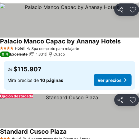
Compartir
Ag
Palacio Manco Capac by Ananay Hotels
Ver pre
Hotel
Spa completo para relajarte
Ver precios
4 Estrellas
9,4
Excelente
1.831
Cuzco
$115.907
De
Mira precios de
10 páginas
Ver precios
Opción destacada
Compartir
Ag
Standard Cusco Plaza
Ver precios
Hotel
A pocos pasos de la Plaza de Armas