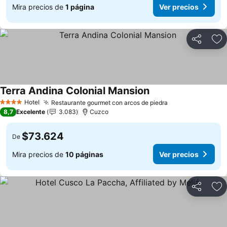
Mira precios de
1 página
Ver precios
Compartir
Ag
Terra Andina Colonial Mansion
Ver precios
Hotel
Restaurante gourmet con arcos de piedra
Ver precios
4 Estrellas
8,7
Excelente
3.083
Cuzco
$73.624
De
Mira precios de
10 páginas
Ver precios
Compartir
Ag