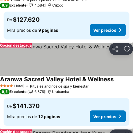
Ver precios
3 Estrellas
8,9
Excelente
4.584
Cuzco
$127.620
De
Mira precios de
9 páginas
Ver precios
Opción destacada
Compartir
Ag
Aranwa Sacred Valley Hotel & Wellness
Ver prec
Hotel
Rituales andinos de spa y bienestar
Ver precios
4 Estrellas
9,5
Excelente
6.378
Urubamba
$141.370
De
Mira precios de
12 páginas
Ver precios
Opción destacada