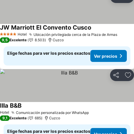
Ag
JW Marriott El Convento Cusco
Ver precios
Hotel
Ubicación privilegiada cerca de la Plaza de Armas
Ver pre
5 Estrellas
9,5
Excelente
8.503
Cuzco
Elige fechas para ver los precios exactos
Ver precios
Compartir
Ag
Illa B&B
Ver precios
Hotel
Comunicación personalizada por WhatsApp
Ver precios
9,1
Excelente
685
Cuzco
Elige fechas para ver los precios exactos