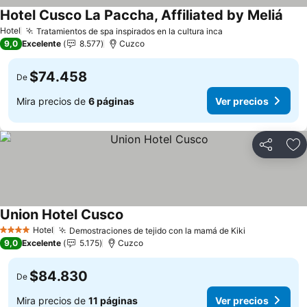
Hotel Cusco La Paccha, Affiliated by Meliá
Ver 
Hotel
Tratamientos de spa inspirados en la cultura inca
Ver precios
9,0
Excelente
8.577
Cuzco
$74.458
De
Mira precios de
6 páginas
Ver precios
Compartir
Ag
Union Hotel Cusco
Ver precios
Hotel
Demostraciones de tejido con la mamá de Kiki
Ver precios
4 Estrellas
9,0
Excelente
5.175
Cuzco
$84.830
De
Mira precios de
11 páginas
Ver precios