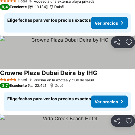
Hotel
Acceso a una extensa playa privada
5 Estrellas
9,4
Excelente
19.134
Dubái
Elige fechas para ver los precios exactos
Ver precios
Compartir
Ag
Crowne Plaza Dubai Deira by IHG
Hotel
Piscina en la azotea y club de salud
5 Estrellas
8,7
Excelente
22.421
Dubái
Elige fechas para ver los precios exactos
Ver precios
Compartir
Ag