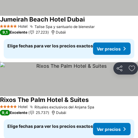
Jumeirah Beach Hotel Dubai
Hotel
Talise Spa y santuario de bienestar
5 Estrellas
9,1
Excelente
27.223
Dubái
Elige fechas para ver los precios exactos
Ver precios
Compartir
Ag
Rixos The Palm Hotel & Suites
Hotel
Rituales exclusivos del Anjana Spa
5 Estrellas
9,4
Excelente
25.737
Dubái
Elige fechas para ver los precios exactos
Ver precios