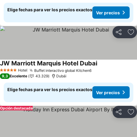
Elige fechas para ver los precios exactos
Ver precios
Compartir
Ag
JW Marriott Marquis Hotel Dubai
Hotel
Buffet interactivo global Kitchen6
5 Estrellas
9,3
Excelente
43.329
Dubái
Elige fechas para ver los precios exactos
Ver precios
Opción destacada
Compartir
Ag