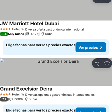
Compartir
Ag
JW Marriott Hotel Dubai
Hotel
Diversa oferta gastronómica internacional
4 Estrellas
8,4
Muy bueno
4.127
Dubái
Elige fechas para ver los precios exactos
Ver precios
Compartir
Ag
Grand Excelsior Deira
Hotel
Diversas opciones gastronómicas internacionales
4 Estrellas
7,1
7.609
Dubái
Elige fechas para ver los precios exactos