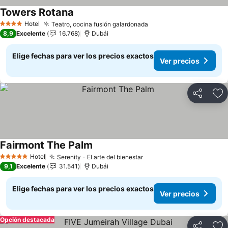
Towers Rotana
Hotel
Teatro, cocina fusión galardonada
4 Estrellas
8,9
Excelente
16.768
Dubái
Elige fechas para ver los precios exactos
Ver precios
Compartir
Ag
Fairmont The Palm
Hotel
Serenity - El arte del bienestar
5 Estrellas
9,1
Excelente
31.541
Dubái
Elige fechas para ver los precios exactos
Ver precios
Opción destacada