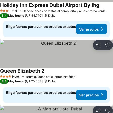
Holiday Inn Express Dubai Airport By Ihg
Hotel
Habitaciones con vistas al aeropuerto y a un entorno verde
3 Estrellas
8,4
Muy bueno
44.740
Dubái
Elige fechas para ver los precios exactos
Ver precios
Compartir
Ag
Queen Elizabeth 2
Hotel
Tours guiados por el barco histórico
4 Estrellas
8,3
Muy bueno
20.453
Dubái
Elige fechas para ver los precios exactos
Ver precios