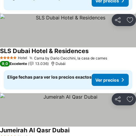
Ver precios
Compartir
Ag
SLS Dubai Hotel & Residences
Hotel
Carna by Dario Cecchini, la casa de carnes
5 Estrellas
9,0
Excelente
13.036
Dubái
Elige fechas para ver los precios exactos
Ver precios
Compartir
Ag
Jumeirah Al Qasr Dubai