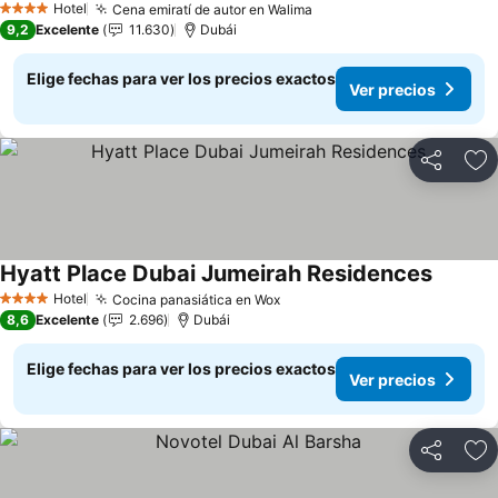
Hotel
Cena emiratí de autor en Walima
4 Estrellas
9,2
Excelente
11.630
Dubái
Elige fechas para ver los precios exactos
Ver precios
Compartir
Ag
Hyatt Place Dubai Jumeirah Residences
Hotel
Cocina panasiática en Wox
4 Estrellas
8,6
Excelente
2.696
Dubái
Elige fechas para ver los precios exactos
Ver precios
Compartir
Ag