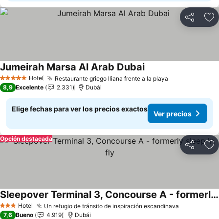
Compartir
Ag
Jumeirah Marsa Al Arab Dubai
Hotel
Restaurante griego Iliana frente a la playa
5 Estrellas
8,9
Excelente
2.331
Dubái
Elige fechas para ver los precios exactos
Ver precios
Opción destacada
Compartir
Ag
Sleepover Terminal 3, Concourse A - formerly sleep 'n fly
Hotel
Un refugio de tránsito de inspiración escandinava
3 Estrellas
7,6
Bueno
4.919
Dubái