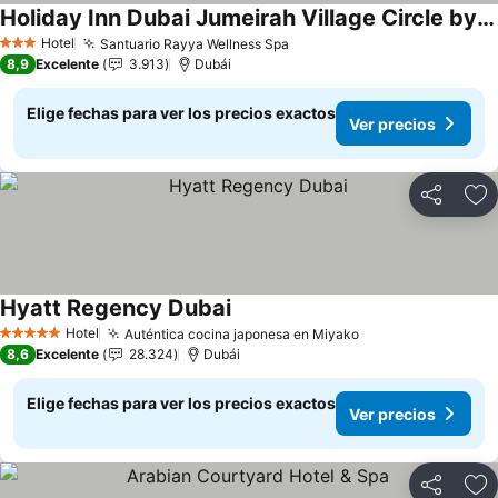
Holiday Inn Dubai Jumeirah Village Circle by IHG
Hotel
Santuario Rayya Wellness Spa
3 Estrellas
8,9
Excelente
3.913
Dubái
Elige fechas para ver los precios exactos
Ver precios
Compartir
Ag
Hyatt Regency Dubai
Hotel
Auténtica cocina japonesa en Miyako
5 Estrellas
8,6
Excelente
28.324
Dubái
Elige fechas para ver los precios exactos
Ver precios
Compartir
Ag