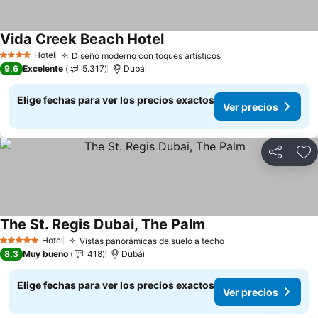
Vida Creek Beach Hotel
Hotel
Diseño moderno con toques artísticos
4 Estrellas
9,6
Excelente
5.317
Dubái
Elige fechas para ver los precios exactos
Ver precios
Compartir
Ag
The St. Regis Dubai, The Palm
Hotel
Vistas panorámicas de suelo a techo
5 Estrellas
8,3
Muy bueno
418
Dubái
Elige fechas para ver los precios exactos
Ver precios