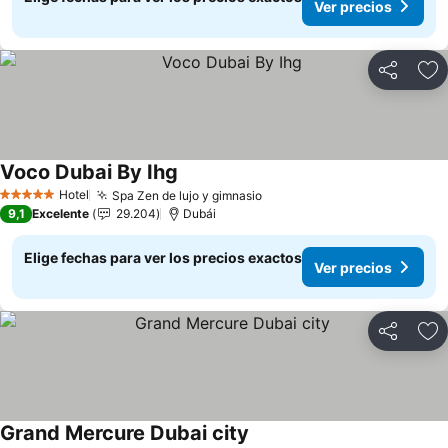
Ver precios
Compartir
Ag
Voco Dubai By Ihg
Hotel
Spa Zen de lujo y gimnasio
5 Estrellas
9,1
Excelente
29.204
Dubái
Elige fechas para ver los precios exactos
Ver precios
Compartir
Ag
Grand Mercure Dubai city