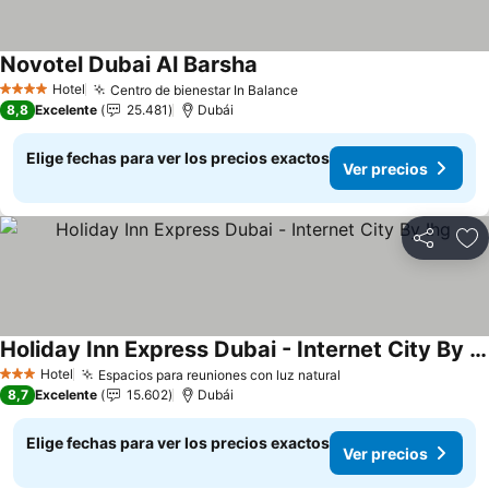
Novotel Dubai Al Barsha
Hotel
Centro de bienestar In Balance
4 Estrellas
8,8
Excelente
25.481
Dubái
Elige fechas para ver los precios exactos
Ver precios
Compartir
Ag
Holiday Inn Express Dubai - Internet City By Ihg
Hotel
Espacios para reuniones con luz natural
3 Estrellas
8,7
Excelente
15.602
Dubái
Elige fechas para ver los precios exactos
Ver precios