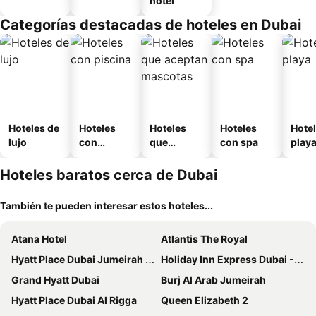
hotel
Categorías destacadas de hoteles en Dubai
Hoteles de
Hoteles
Hoteles
Hoteles
Hotel
lujo
con
que
con spa
play
piscina
aceptan
mascotas
Hoteles baratos cerca de Dubai
También te pueden interesar estos hoteles...
Atana Hotel
Atlantis The Royal
Hyatt Place Dubai Jumeirah Residences
Holiday Inn Express Dubai - Jumeirah By Ihg
Grand Hyatt Dubai
Burj Al Arab Jumeirah
Hyatt Place Dubai Al Rigga
Queen Elizabeth 2