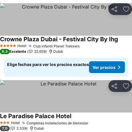
Compartir
Ag
Crowne Plaza Dubai - Festival City By Ihg
Hotel
Club infantil Planet Trekkers
5 Estrellas
9,3
Excelente
22.659
Dubái
Elige fechas para ver los precios exactos
Ver precios
Compartir
Ag
Le Paradise Palace Hotel
Hotel
Completas instalaciones de bienestar
3 Estrellas
7,0
2.339
Dubái