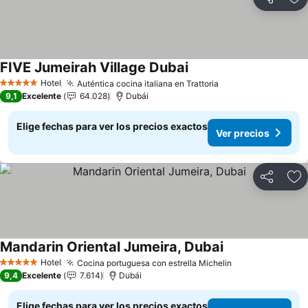
Compartir
Ag
FIVE Jumeirah Village Dubai
Hotel
Auténtica cocina italiana en Trattoria
5 Estrellas
9,1
Excelente
64.028
Dubái
Elige fechas para ver los precios exactos
Ver precios
Compartir
Ag
Mandarin Oriental Jumeira, Dubai
Hotel
Cocina portuguesa con estrella Michelin
5 Estrellas
9,4
Excelente
7.614
Dubái
Elige fechas para ver los precios exactos