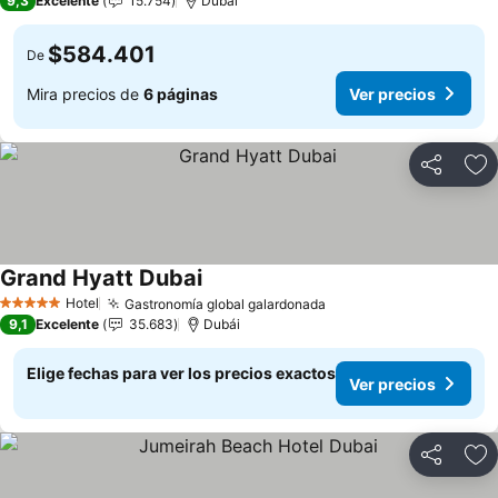
9,3
Excelente
15.754
Dubái
$584.401
De
Mira precios de
6 páginas
Ver precios
Compartir
Ag
Grand Hyatt Dubai
Hotel
Gastronomía global galardonada
5 Estrellas
9,1
Excelente
35.683
Dubái
Elige fechas para ver los precios exactos
Ver precios
Compartir
Ag