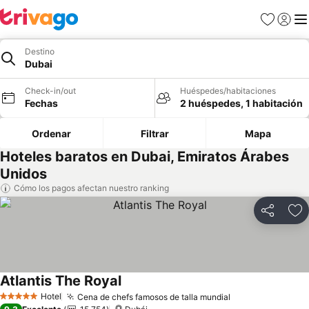
Favoritos
Iniciar 
Me
Destino
Dubai
Check-in/out
Huéspedes/habitaciones
Fechas
2 huéspedes, 1 habitación
Ordenar
Filtrar
Mapa
Hoteles baratos en Dubai, Emiratos Árabes
Unidos
Cómo los pagos afectan nuestro ranking
Compartir
Ag
Atlantis The Royal
Hotel
Cena de chefs famosos de talla mundial
5 Estrellas