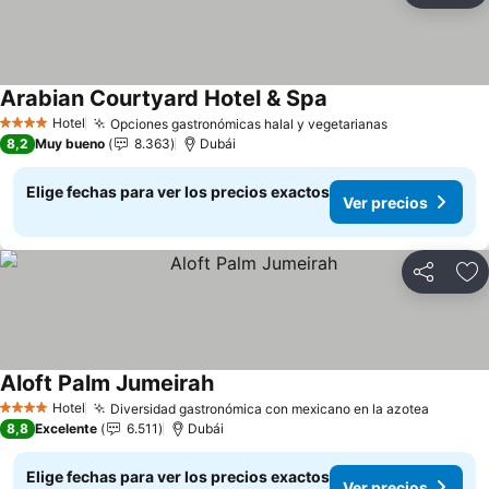
Arabian Courtyard Hotel & Spa
Hotel
Opciones gastronómicas halal y vegetarianas
4 Estrellas
8,2
Muy bueno
8.363
Dubái
Elige fechas para ver los precios exactos
Ver precios
Compartir
Ag
Aloft Palm Jumeirah
Hotel
Diversidad gastronómica con mexicano en la azotea
4 Estrellas
8,8
Excelente
6.511
Dubái
Elige fechas para ver los precios exactos
Ver precios