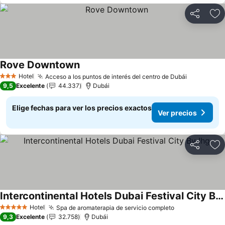
Compartir
Ag
Rove Downtown
Hotel
Acceso a los puntos de interés del centro de Dubái
3 Estrellas
9,5
Excelente
44.337
Dubái
Elige fechas para ver los precios exactos
Ver precios
Compartir
Ag
Intercontinental Hotels Dubai Festival City By Ihg
Hotel
Spa de aromaterapia de servicio completo
5 Estrellas
9,3
Excelente
32.758
Dubái