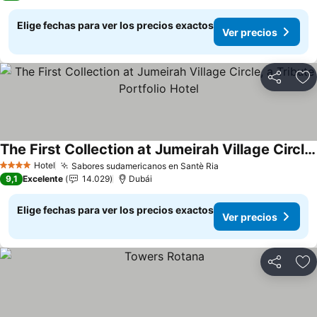
Elige fechas para ver los precios exactos
Ver precios
Compartir
Ag
The First Collection at Jumeirah Village Circle, a Tribute Portfolio Hotel
Hotel
Sabores sudamericanos en Santè Ria
4 Estrellas
9,1
Excelente
14.029
Dubái
Elige fechas para ver los precios exactos
Ver precios
Compartir
Ag