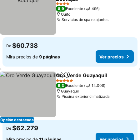
4 Estrellas
8,9
Excelente
496
Quito
Servicios de spa relajantes
$60.738
De
Mira precios de
9 páginas
Ver precios
Oro Verde Guayaquil
Compartir
Agregar a favoritos
5 Estrellas
9,3
Excelente
14.008
Guayaquil
Piscina exterior climatizada
Opción destacada
$62.279
De
Mira precios de
11 páginas
Ver precios