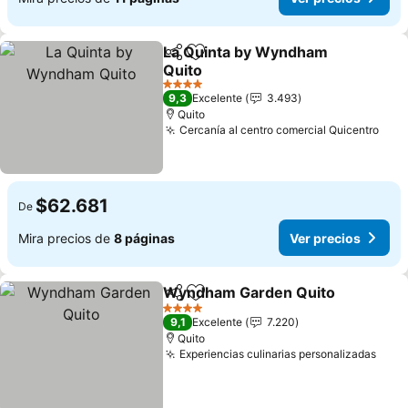
La Quinta by Wyndham
Compartir
Agregar a favoritos
Quito
4 Estrellas
9,3
Excelente
3.493
Quito
Cercanía al centro comercial Quicentro
$62.681
De
Mira precios de
8 páginas
Ver precios
Wyndham Garden Quito
Compartir
Agregar a favoritos
4 Estrellas
9,1
Excelente
7.220
Quito
Experiencias culinarias personalizadas