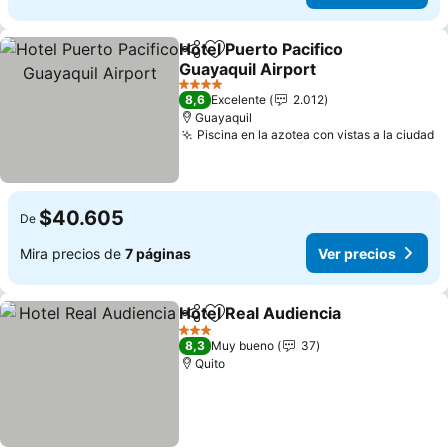
Hotel Puerto Pacifico
Compartir
Agregar a favoritos
Guayaquil Airport
4 Estrellas
8,6
Excelente
2.012
Guayaquil
Piscina en la azotea con vistas a la ciudad
$40.605
De
Mira precios de
7 páginas
Ver precios
Hotel Real Audiencia
Compartir
Agregar a favoritos
3 Estrellas
8,3
Muy bueno
37
Quito