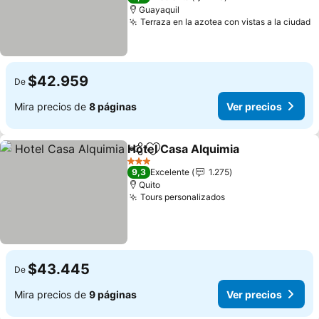
Guayaquil
Terraza en la azotea con vistas a la ciudad
$42.959
De
Mira precios de
8 páginas
Ver precios
Hotel Casa Alquimia
Compartir
Agregar a favoritos
3 Estrellas
9,3
Excelente
1.275
Quito
Tours personalizados
$43.445
De
Mira precios de
9 páginas
Ver precios