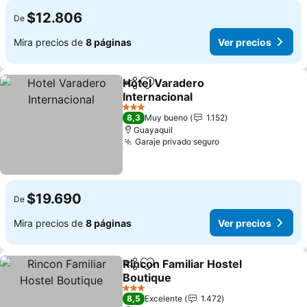
$12.806
De
Mira precios de
8 páginas
Ver precios
Hotel Varadero
Compartir
Agregar a favoritos
Internacional
3 Estrellas
8,3
Muy bueno
1.152
Guayaquil
Garaje privado seguro
$19.690
De
Mira precios de
8 páginas
Ver precios
Rincon Familiar Hostel
Compartir
Agregar a favoritos
Boutique
3 Estrellas
8,5
Excelente
1.472