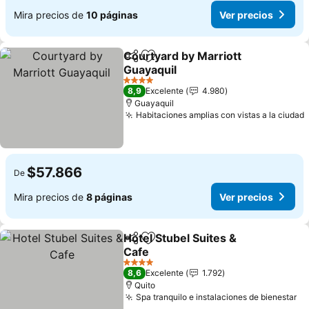
Mira precios de
10 páginas
Ver precios
Courtyard by Marriott
Compartir
Agregar a favoritos
Guayaquil
4 Estrellas
8,9
Excelente
4.980
Guayaquil
Habitaciones amplias con vistas a la ciudad
$57.866
De
Mira precios de
8 páginas
Ver precios
Hotel Stubel Suites &
Compartir
Agregar a favoritos
Cafe
4 Estrellas
8,6
Excelente
1.792
Quito
Spa tranquilo e instalaciones de bienestar