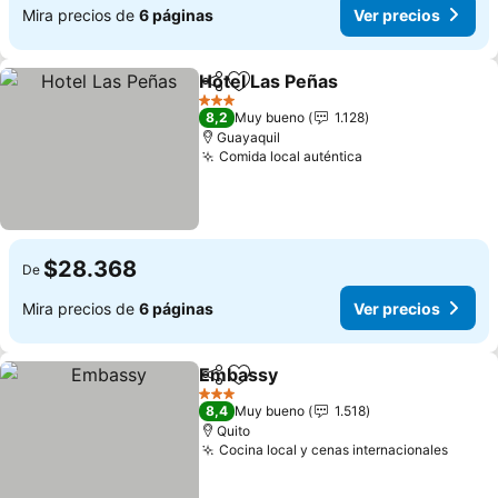
Mira precios de
6 páginas
Ver precios
Hotel Las Peñas
Compartir
Agregar a favoritos
3 Estrellas
8,2
Muy bueno
1.128
Guayaquil
Comida local auténtica
$28.368
De
Mira precios de
6 páginas
Ver precios
Embassy
Compartir
Agregar a favoritos
3 Estrellas
8,4
Muy bueno
1.518
Quito
Cocina local y cenas internacionales