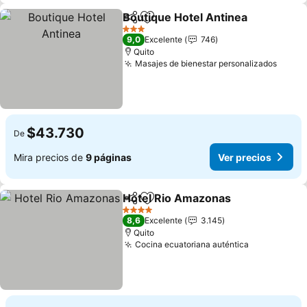
Boutique Hotel Antinea
Compartir
Agregar a favoritos
3 Estrellas
9,0
Excelente
746
Quito
Masajes de bienestar personalizados
$43.730
De
Mira precios de
9 páginas
Ver precios
Hotel Rio Amazonas
Compartir
Agregar a favoritos
4 Estrellas
8,6
Excelente
3.145
Quito
Cocina ecuatoriana auténtica