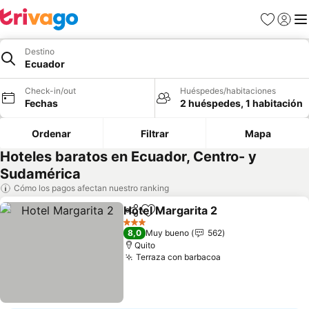
Favoritos
Iniciar 
Me
Destino
Ecuador
Check-in/out
Huéspedes/habitaciones
Fechas
2 huéspedes, 1 habitación
Ordenar
Filtrar
Mapa
Hoteles baratos en Ecuador, Centro- y
Sudamérica
Cómo los pagos afectan nuestro ranking
Hotel Margarita 2
Compartir
Agregar a favoritos
3 Estrellas
8,0
Muy bueno
562
Quito
Terraza con barbacoa