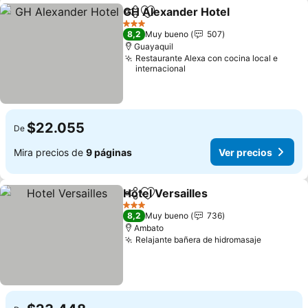
GH Alexander Hotel
Compartir
Agregar a favoritos
3 Estrellas
8,2
Muy bueno
507
Guayaquil
Restaurante Alexa con cocina local e
internacional
$22.055
De
Mira precios de
9 páginas
Ver precios
Hotel Versailles
Compartir
Agregar a favoritos
3 Estrellas
8,2
Muy bueno
736
Ambato
Relajante bañera de hidromasaje