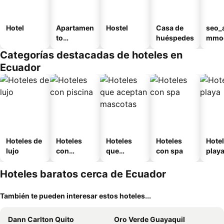
Hotel
Apartamen
Hostel
Casa de
seo_
to
huéspedes
mmod
amueblad
n_ty
Categorías destacadas de hoteles en
o
ouse
Ecuador
al
Hoteles de
Hoteles
Hoteles
Hoteles
Hotel
lujo
con
que
con spa
play
piscina
aceptan
mascotas
Hoteles baratos cerca de Ecuador
También te pueden interesar estos hoteles...
Dann Carlton Quito
Oro Verde Guayaquil