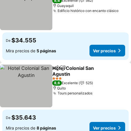
8,6
Excelente
562
Guayaquil
Edificio histórico con encanto clásico
$34.555
De
Mira precios de
5 páginas
Ver precios
Hotel Colonial San
Compartir
Agregar a favoritos
Agustin
3 Estrellas
8,6
Excelente
525
Quito
Tours personalizados
$35.643
De
Mira precios de
8 páginas
Ver precios