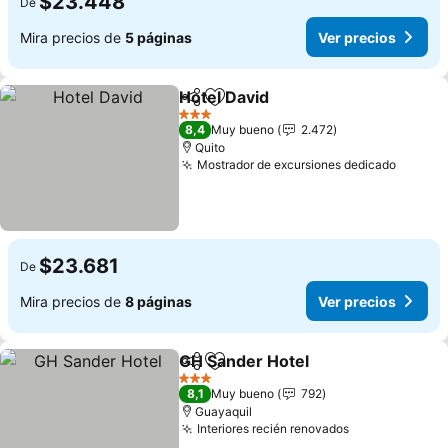
$23.448
De
Mira precios de
5 páginas
Ver precios
Hotel David
Compartir
Agregar a favoritos
3 Estrellas
8,4
Muy bueno
2.472
Quito
Mostrador de excursiones dedicado
$23.681
De
Mira precios de
8 páginas
Ver precios
GH Sander Hotel
Compartir
Agregar a favoritos
3 Estrellas
8,1
Muy bueno
792
Guayaquil
Interiores recién renovados