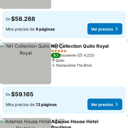
$58.268
De
Mira precios de
9 páginas
Ver precios
NH Collection Quito Royal
Compartir
Agregar a favoritos
5 Estrellas
9,1
Excelente
4.223
Quito
Restaurante The Brick
$59.165
De
Mira precios de
13 páginas
Ver precios
Adamas House Hotel
Compartir
Agregar a favoritos
Boutique