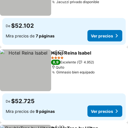
Jacuzzi privado disponible
$52.102
De
Mira precios de
7 páginas
Ver precios
Hotel Reina Isabel
Compartir
Agregar a favoritos
4 Estrellas
8,9
Excelente
4.952
Quito
Gimnasio bien equipado
$52.725
De
Mira precios de
9 páginas
Ver precios