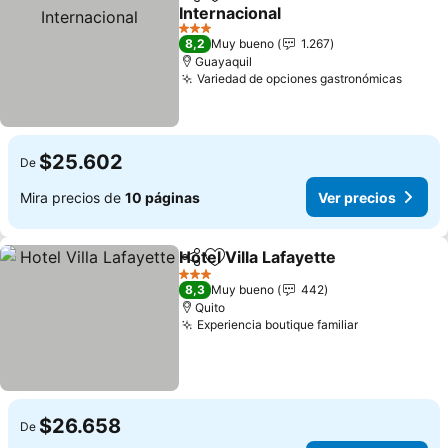
Compartir
Agregar a favoritos
Internacional
3 Estrellas
8,2
Muy bueno
1.267
Guayaquil
Variedad de opciones gastronómicas
$25.602
De
Mira precios de
10 páginas
Ver precios
Hotel Villa Lafayette
Compartir
Agregar a favoritos
3 Estrellas
8,3
Muy bueno
442
Quito
Experiencia boutique familiar
$26.658
De