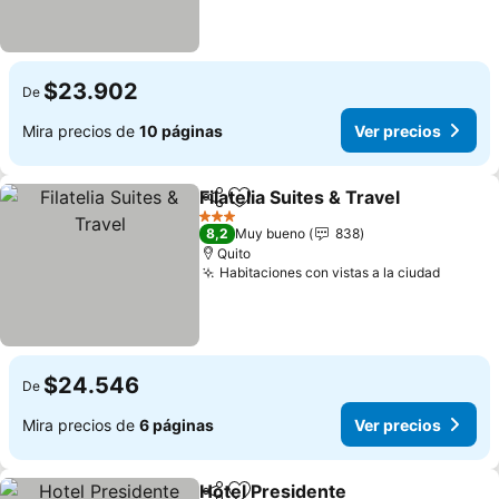
$23.902
De
Mira precios de
10 páginas
Ver precios
Filatelia Suites & Travel
Compartir
Agregar a favoritos
3 Estrellas
8,2
Muy bueno
838
Quito
Habitaciones con vistas a la ciudad
$24.546
De
Mira precios de
6 páginas
Ver precios
Hotel Presidente