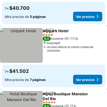
$40.700
De
Mira precios de
5 páginas
Ver precios
Unipark Hotel
Compartir
Agregar a favoritos
4 Estrellas
9,2
Excelente
7.713
Guayaquil
Acceso directo al centro comercial
Unicentro
$41.502
De
Mira precios de
7 páginas
Ver precios
Hotel Boutique Mansion
Compartir
Agregar a favoritos
Del Rio
5 Estrellas
8,5
Excelente
773