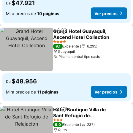
$47.921
De
Mira precios de
10 páginas
Ver precios
Grand Hotel Guayaquil,
Compartir
Agregar a favoritos
Ascend Hotel Collection
4 Estrellas
9,1
Excelente
6.295
Guayaquil
Piscina central tipo oasis
$48.956
De
Mira precios de
11 páginas
Ver precios
Hotel Boutique Villa de
Compartir
Agregar a favoritos
Sant Refugio de
Relajacion
3 Estrellas
9,0
Excelente
237
Quito