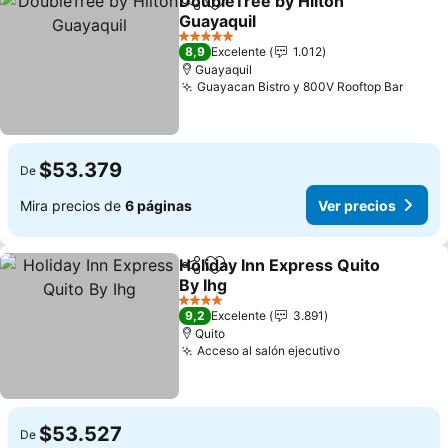
DoubleTree by Hilton
Compartir
Agregar a favoritos
Guayaquil
5 Estrellas
8,9
Excelente
1.012
Guayaquil
Guayacan Bistro y 800V Rooftop Bar
$53.379
De
Mira precios de
6 páginas
Ver precios
Holiday Inn Express Quito
Compartir
Agregar a favoritos
By Ihg
4 Estrellas
9,2
Excelente
3.891
Quito
Acceso al salón ejecutivo
$53.527
De