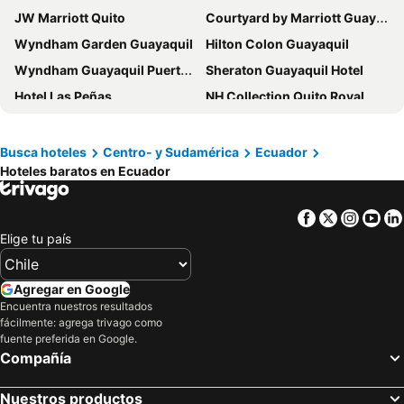
JW Marriott Quito
Courtyard by Marriott Guayaquil
Wyndham Garden Guayaquil
Hilton Colon Guayaquil
Wyndham Guayaquil Puerto Santa Ana
Sheraton Guayaquil Hotel
Hotel Las Peñas
NH Collection Quito Royal
Holiday Inn Guayaquil Airport By Ihg
Hotel Finlandia
Hilton Colon Quito
ME Hotel in Montañita Estates
Busca hoteles
Centro- y Sudamérica
Ecuador
Hoteles baratos en Ecuador
ibis Quito
Holiday Inn Express Quito By Ihg
Wyndham Garden Quito
Hotel Palace Guayaquil
Facebook
Twitter
Insta
Yo
Wyndham Quito Airport
Hotel Fiesta
Elige tu país
Hotel Quito
Ibis Styles El Malecon Guayaquil
Hotel Presidente Internacional
Hoteles en Guayaquil - Suites Guayaquil Cerca del Aeropuerto
Agregar en Google
Royal Palm Galapagos, Curio Collection Hotel by Hilton
Royal Decameron Mompiche - All Inclusive
Encuentra nuestros resultados
fácilmente: agrega trivago como
Sheraton Quito Hotel
Grand Hotel Guayaquil, Ascend Hotel Collection
fuente preferida en Google.
Compañía
TRYP by Wyndham Guayaquil Airport
Mercure Alameda Quito
Hotel Reina Isabel
Hotel Ramada
Nuestros productos