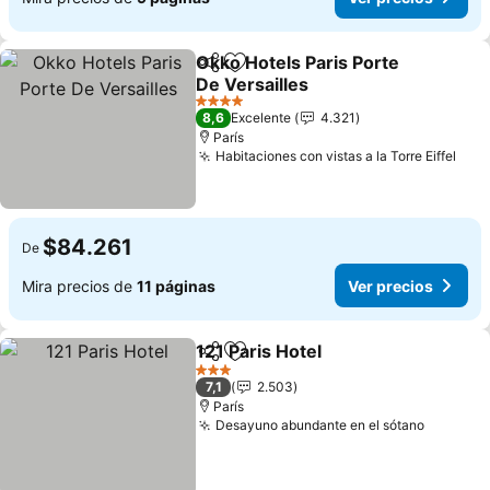
Okko Hotels Paris Porte
Compartir
Agregar a favoritos
De Versailles
Ver precios
4 Estrellas
8,6
Excelente
4.321
París
Habitaciones con vistas a la Torre Eiffel
Ver 
$84.261
De
Mira precios de
11 páginas
Ver precios
121 Paris Hotel
Compartir
Agregar a favoritos
Ver precios
3 Estrellas
7,1
2.503
París
Desayuno abundante en el sótano
Ver pre