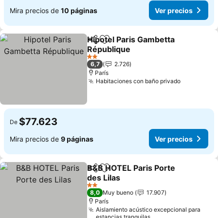
Mira precios de
10 páginas
Ver precios
Hipotel Paris Gambetta
Compartir
Agregar a favoritos
République
Ver precios
2 Estrellas
6,7
2.726
París
Habitaciones con baño privado
Ver preci
$77.623
De
Mira precios de
9 páginas
Ver precios
B&B HOTEL Paris Porte
Compartir
Agregar a favoritos
des Lilas
Ver precios
2 Estrellas
8,0
Muy bueno
17.907
París
Aislamiento acústico excepcional para
estancias tranquilas