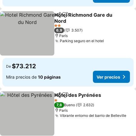
Hotel Richmond Gare du
Compartir
Agregar a favoritos
Nord
Ver precios
2 Estrellas
6,9
3.507
París
Parking seguro en el hotel
Ver precios
$73.212
De
Mira precios de
10 páginas
Ver precios
Hôtel des Pyrénées
Compartir
Agregar a favoritos
Ver pr
1 Estrellas
7,8
Bueno
2.632
París
Vibrante entorno del barrio de Belleville
Ver 