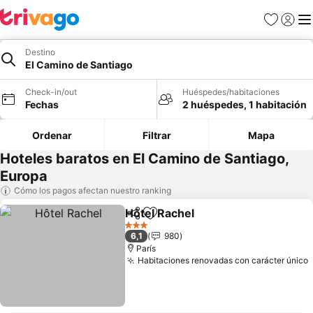
Favoritos
Iniciar 
Me
Destino
El Camino de Santiago
Check-in/out
Huéspedes/habitaciones
Fechas
2 huéspedes, 1 habitación
Ordenar
Filtrar
Mapa
Hoteles baratos en El Camino de Santiago,
Europa
Cómo los pagos afectan nuestro ranking
Hôtel Rachel
Compartir
Agregar a favoritos
Ver precios
3 Estrellas
6,1
980
París
Habitaciones renovadas con carácter único