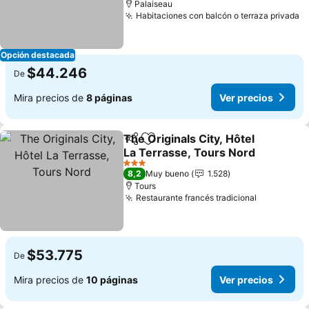
Palaiseau
Habitaciones con balcón o terraza privada
V
Opción destacada
$44.246
De
Mira precios de
8 páginas
Ver precios
The Originals City, Hôtel
Compartir
Agregar a favoritos
La Terrasse, Tours Nord
Ver precios
3 Estrellas
8,2
Muy bueno
1.528
Tours
Restaurante francés tradicional
Ver preci
$53.775
De
Mira precios de
10 páginas
Ver precios