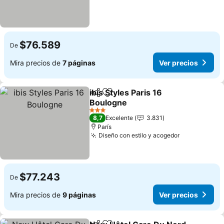
$76.589
De
Mira precios de
7 páginas
Ver precios
ibis Styles Paris 16
Compartir
Agregar a favoritos
Boulogne
Ver precios
3 Estrellas
8,7
Excelente
3.831
París
Diseño con estilo y acogedor
Ver precios
$77.243
De
Mira precios de
9 páginas
Ver precios