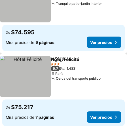
Tranquilo patio-jardín interior
Ver precios
$74.595
De
Mira precios de
9 páginas
Ver precios
Hôtel Félicité
Compartir
Agregar a favoritos
Ver precios
3 Estrellas
6,7
1.483
París
Cerca del transporte público
Ver precios
$75.217
De
Mira precios de
7 páginas
Ver precios