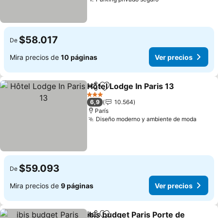
Ver precios
$58.017
De
Mira precios de
10 páginas
Ver precios
Hôtel Lodge In Paris 13
Compartir
Agregar a favoritos
Ver
3 Estrellas
6,9
10.564
París
Diseño moderno y ambiente de moda
Ver p
$59.093
De
Mira precios de
9 páginas
Ver precios
ibis budget Paris Porte de