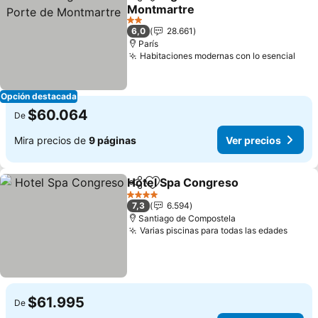
Compartir
Agregar a favoritos
Montmartre
Ver precios
2 Estrellas
6,0
28.661
París
Habitaciones modernas con lo esencial
Ver 
Opción destacada
$60.064
De
Mira precios de
9 páginas
Ver precios
Hotel Spa Congreso
Compartir
Agregar a favoritos
Ver pr
4 Estrellas
7,3
6.594
Santiago de Compostela
Varias piscinas para todas las edades
Ver p
$61.995
De