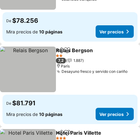
$78.256
De
Mira precios de
10 páginas
Ver precios
Relais Bergson
Compartir
Agregar a favoritos
Ver precios
2 Estrellas
7,2
1.887
París
Desayuno fresco y servido con cariño
Ver p
$81.791
De
Mira precios de
10 páginas
Ver precios
Hotel Paris Villette
Compartir
Agregar a favoritos
Ver pre