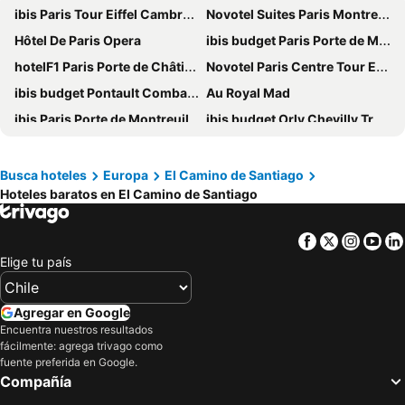
ibis Paris Tour Eiffel Cambronne 15ème
Novotel Suites Paris Montreuil Vincennes
Hôtel De Paris Opera
ibis budget Paris Porte de Montmartre
hotelF1 Paris Porte de Châtillon
Novotel Paris Centre Tour Eiffel
ibis budget Pontault Combault RN4 Marne la Vallée
Au Royal Mad
ibis Paris Porte de Montreuil
ibis budget Orly Chevilly Tram 7
Avalon Hotel Paris Gare du Nord
Holiday Inn Paris Opera - Grands Blvds By Ihg
Holiday Inn Paris - Montmartre By Ihg
ibis Paris 17 Clichy-Batignolles
Busca hoteles
Europa
El Camino de Santiago
Hoteles baratos en El Camino de Santiago
Hotel Victoria
Hotel Avenir Jonquiere
Novotel Paris Centre Gare Montparnasse
Sure Hotel by Best Western Paris Gare du Nord
Facebook
Twitter
Insta
Yo
Grand Hotel de Paris
St Christopher's Inn Paris - Gare du Nord
Elige tu país
ibis Styles Paris Meteor Avenue d'Italie
Hôtel Rachel
Paris Rooms & Dreams Hotel
ibis Budget Paris La Villette 19ème
Agregar en Google
Hôtel 3* Provinces Opéra - Vacances Bleues
Hotel Bridget
Encuentra nuestros resultados
fácilmente: agrega trivago como
Grand Hotel Nouvel Opera
ibis budget Paris Porte de Vincennes
fuente preferida en Google.
Compañía
Nouvel Hotel Eiffel
ibis Paris Nation Davout