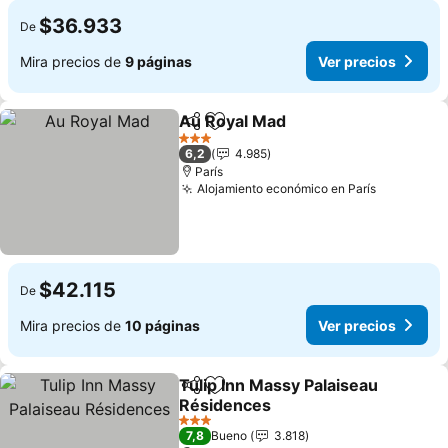
$36.933
De
Mira precios de
9 páginas
Ver precios
Au Royal Mad
Compartir
Agregar a favoritos
Ver precios
3 Estrellas
6,2
4.985
París
Alojamiento económico en París
Ver preci
$42.115
De
Mira precios de
10 páginas
Ver precios
Tulip Inn Massy Palaiseau
Compartir
Agregar a favoritos
Résidences
Ver precios
3 Estrellas
7,8
Bueno
3.818