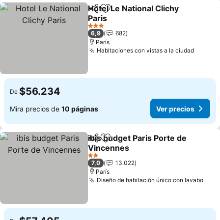
Hotel Le National Clichy
Compartir
Agregar a favoritos
Paris
Ver precios
3 Estrellas
6,9
682
París
Habitaciones con vistas a la ciudad
Ver pr
$56.234
De
Mira precios de
10 páginas
Ver precios
ibis budget Paris Porte de
Compartir
Agregar a favoritos
Vincennes
Ver precios
2 Estrellas
7,0
13.022
París
Diseño de habitación único con lavabo
Ver 