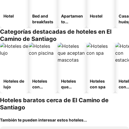
Hotel
Bed and
Apartamen
Hostel
Casa
breakfasts
to
hués
amueblad
Categorías destacadas de hoteles en El
o
Camino de Santiago
Hoteles de
Hoteles
Hoteles
Hoteles
Hote
lujo
con
que
con spa
con
piscina
aceptan
esta
mascotas
mien
Hoteles baratos cerca de El Camino de
Santiago
También te pueden interesar estos hoteles...