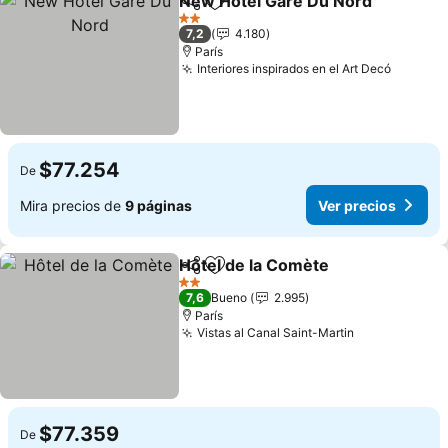
New Hôtel Gare Du Nord
Compartir
Agregar a favoritos
V
2 Estrellas
7,2
4.180
París
Interiores inspirados en el Art Decó
Ver pre
$77.254
De
Mira precios de
9 páginas
Ver precios
Hôtel de la Comète
Compartir
Agregar a favoritos
Ver pre
2 Estrellas
7,6
Bueno
2.995
París
Vistas al Canal Saint-Martin
Ver precios
$77.359
De