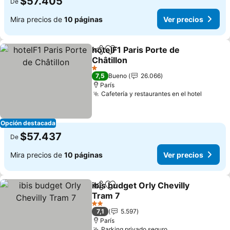
$57.405
De
Mira precios de
10 páginas
Ver precios
hotelF1 Paris Porte de
Compartir
Agregar a favoritos
Châtillon
Ver precios
1 Estrellas
7,5
Bueno
26.066
París
Cafetería y restaurantes en el hotel
Ver pre
Opción destacada
$57.437
De
Mira precios de
10 páginas
Ver precios
ibis budget Orly Chevilly
Compartir
Agregar a favoritos
Tram 7
Ver precios
2 Estrellas
7,1
5.597
París
Parking privado seguro