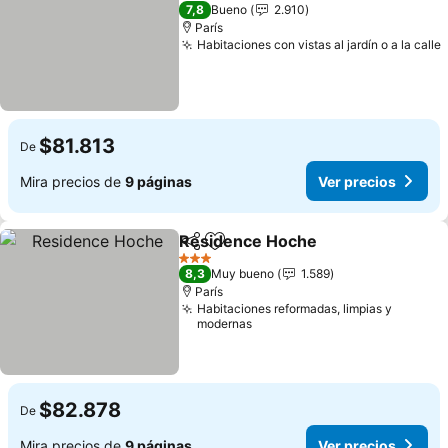
3 Estrellas
7,8
Bueno
2.910
París
Habitaciones con vistas al jardín o a la calle
$81.813
De
Mira precios de
9 páginas
Ver precios
Residence Hoche
Compartir
Agregar a favoritos
Ver prec
3 Estrellas
8,3
Muy bueno
1.589
París
Habitaciones reformadas, limpias y
modernas
$82.878
De
Mira precios de
9 páginas
Ver precios