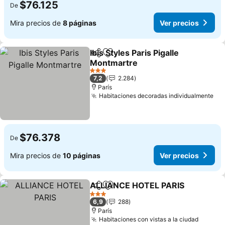
$76.125
De
Mira precios de
8 páginas
Ver precios
Ibis Styles Paris Pigalle
Compartir
Agregar a favoritos
Montmartre
Ver precios
3 Estrellas
7,2
2.284
París
Habitaciones decoradas individualmente
Ver
$76.378
De
Mira precios de
10 páginas
Ver precios
ALLIANCE HOTEL PARIS
Compartir
Agregar a favoritos
Ve
3 Estrellas
6,9
288
París
Habitaciones con vistas a la ciudad
Ver pr