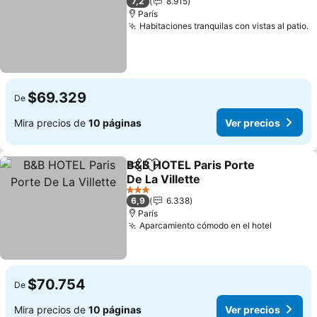
7,2
8.915
París
Habitaciones tranquilas con vistas al patio.
V
$69.329
De
Mira precios de
10 páginas
Ver precios
B&B HOTEL Paris Porte
Compartir
Agregar a favoritos
De La Villette
Ver precios
3 Estrellas
6,9
6.338
París
Aparcamiento cómodo en el hotel
Ver prec
$70.754
De
Mira precios de
10 páginas
Ver precios