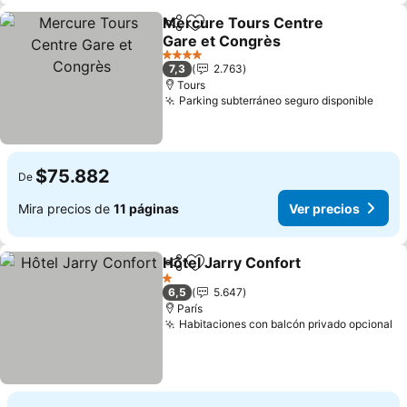
Mercure Tours Centre
Compartir
Agregar a favoritos
Gare et Congrès
Ver precios
4 Estrellas
7,3
2.763
Tours
Parking subterráneo seguro disponible
Ver 
$75.882
De
Mira precios de
11 páginas
Ver precios
Hôtel Jarry Confort
Compartir
Agregar a favoritos
Ver pr
1 Estrellas
6,5
5.647
París
Habitaciones con balcón privado opcional
Ve