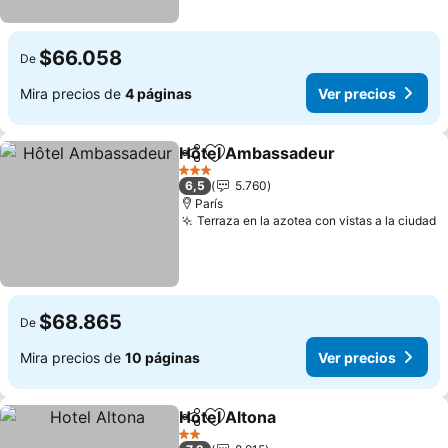
$66.058
De
Mira precios de
4 páginas
Ver precios
Hôtel Ambassadeur
Compartir
Agregar a favoritos
Ver pr
3 Estrellas
6,5
5.760
París
Terraza en la azotea con vistas a la ciudad
V
$68.865
De
Mira precios de
10 páginas
Ver precios
Hotel Altona
Compartir
Agregar a favoritos
Ver precios
2 Estrellas