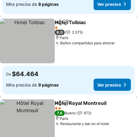
Mira precios de
8 páginas
Ver precios
Hotel Tolbiac
Compartir
Agregar a favoritos
Ver precios
1 Estrellas
6,0
3.575
París
Baños compartidos para ahorrar
Ver preci
$64.464
De
Mira precios de
9 páginas
Ver precios
Hôtel Royal Montreuil
Compartir
Agregar a favoritos
Ver 
2 Estrellas
7,6
Bueno
672
París
Restaurante y bar en el hotel
Ver precios