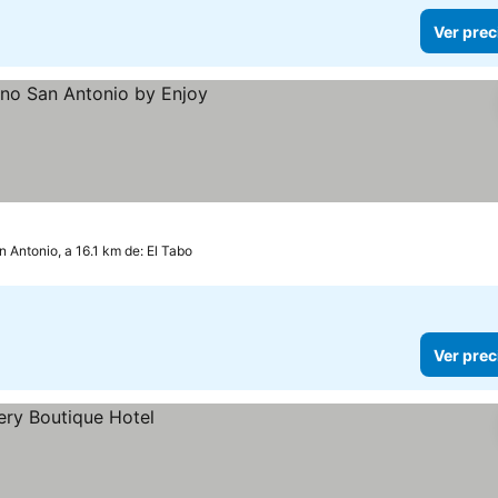
Ver prec
cios
n Antonio, a 16.1 km de: El Tabo
Ver prec