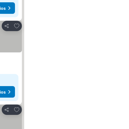
ios
Agregar a favoritos
Compartir
ios
Agregar a favoritos
Compartir