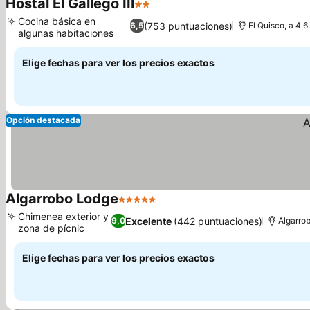
Hostal El Gallego III
2 Estrellas
Ver precios
Cocina básica en
(753 puntuaciones)
6,5
El Quisco, a 4.6
algunas habitaciones
Ver precios
Elige fechas para ver los precios exactos
Opción destacada
Algarrobo Lodge
5 Estrellas
Ver precios
Chimenea exterior y
Excelente
(442 puntuaciones)
9,0
Algarrob
zona de pícnic
Ver precios
Elige fechas para ver los precios exactos