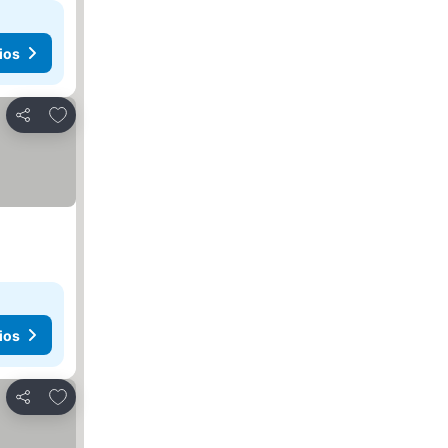
ios
Agregar a favoritos
Compartir
ios
Agregar a favoritos
Compartir