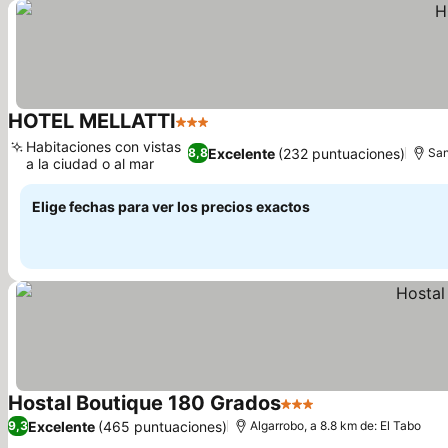
HOTEL MELLATTI
3 Estrellas
Ver precios
Habitaciones con vistas
Excelente
(232 puntuaciones)
8,8
San
a la ciudad o al mar
Ver precios
Elige fechas para ver los precios exactos
Hostal Boutique 180 Grados
3 Estrellas
Ver precios
Excelente
(465 puntuaciones)
9,3
Algarrobo, a 8.8 km de: El Tabo