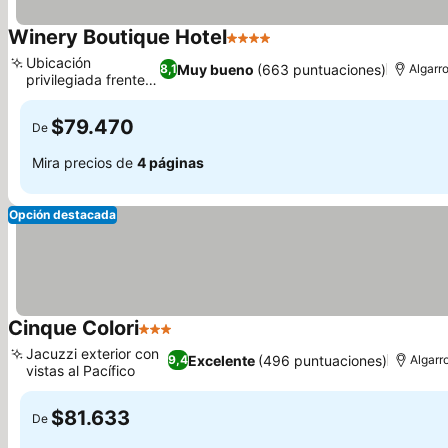
Winery Boutique Hotel
4 Estrellas
Ver precios
Ubicación
Muy bueno
(663 puntuaciones)
8,1
Algarro
privilegiada frente al
Ver precios
mar
$79.470
De
Mira precios de
4 páginas
Opción destacada
Cinque Colori
3 Estrellas
Ver precios
Jacuzzi exterior con
Excelente
(496 puntuaciones)
9,4
Algarr
vistas al Pacífico
Ver precios
$81.633
De