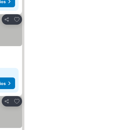
ios
Agregar a favoritos
Compartir
ios
Agregar a favoritos
Compartir