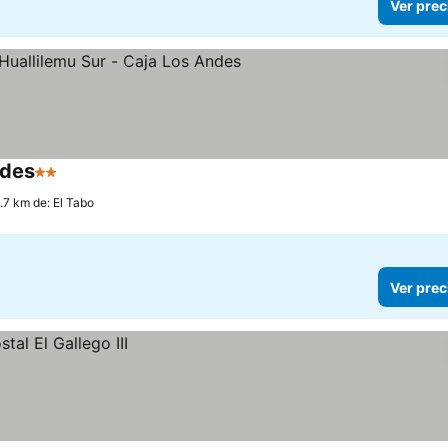
Ver prec
ndes
2 Estrellas
Ver precios
4.7 km de: El Tabo
Ver prec