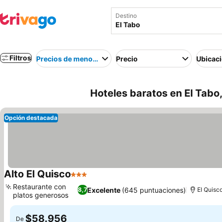
Destino
Filtros
Precios de menor a mayor
Precio
Ubicac
Hoteles baratos en El Tabo,
Opción destacada
Alto El Quisco
3 Estrellas
Ver precios
Restaurante con
Excelente
(645 puntuaciones)
8,7
El Quisco
platos generosos
Ver precios
$58.956
De