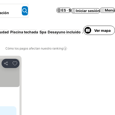
ES · $
Menú
Iniciar sesión
ación
Ver mapa
iudad
Piscina techada
Spa
Desayuno incluido
Apartamento amu
Cómo los pagos afectan nuestro ranking
Agregar a favoritos
Compartir