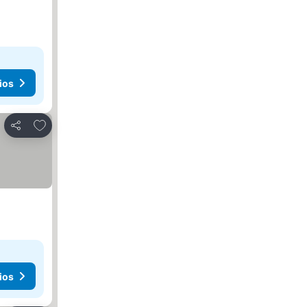
ios
Agregar a favoritos
Compartir
ios