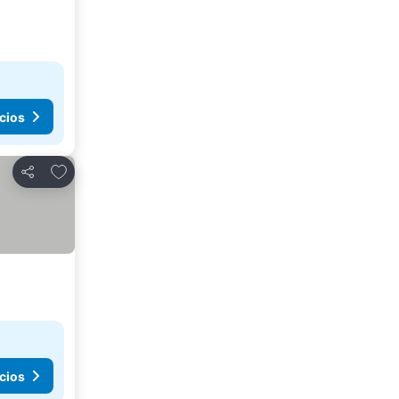
cios
Agregar a favoritos
Compartir
cios