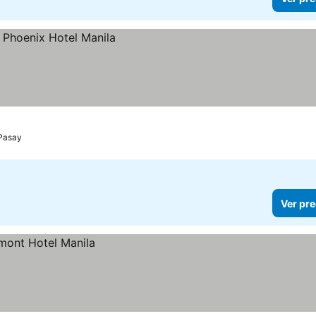
Pasay
Ver pre