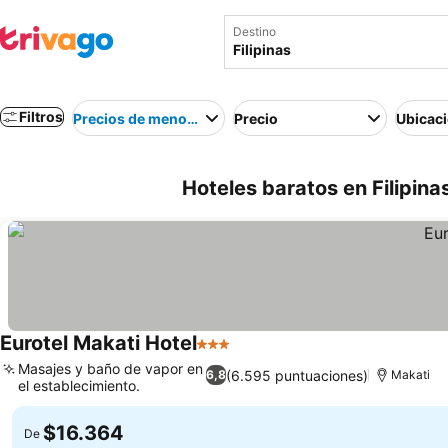
Destino
Filtros
Precios de menor a mayor
Precio
Ubicac
Hoteles baratos en Filipinas
Eurotel Makati Hotel
3 Estrellas
Masajes y baño de vapor en
(6.595 puntuaciones)
6,8
Makati
el establecimiento.
$16.364
De