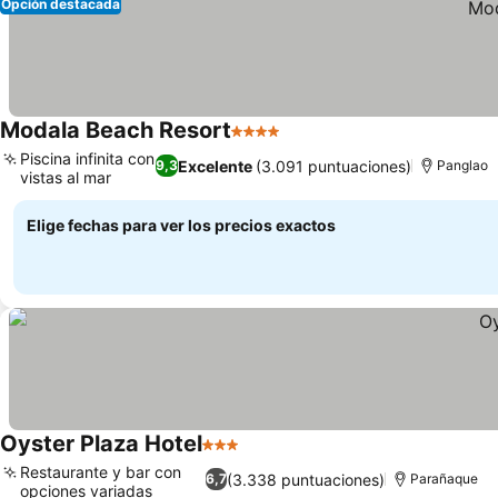
Opción destacada
Modala Beach Resort
4 Estrellas
Piscina infinita con
Excelente
(3.091 puntuaciones)
9,3
Panglao
vistas al mar
Elige fechas para ver los precios exactos
Oyster Plaza Hotel
3 Estrellas
Restaurante y bar con
(3.338 puntuaciones)
6,7
Parañaque
opciones variadas