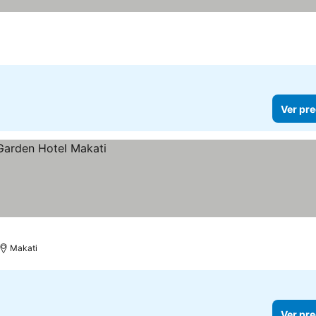
Ver pre
Makati
Ver pre