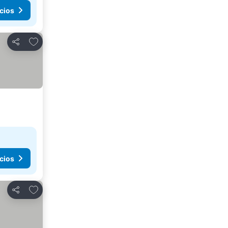
cios
Agregar a favoritos
Compartir
cios
Agregar a favoritos
Compartir