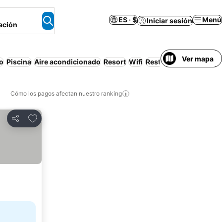
ES · $
Menú
Iniciar sesión
ación
Ver mapa
o
Piscina
Aire acondicionado
Resort
Wifi
Restaurante
Apartame
Cómo los pagos afectan nuestro ranking
Agregar a favoritos
Compartir