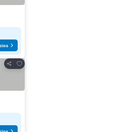
cios
Agregar a favoritos
Compartir
cios