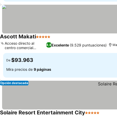
Ascott Makati
5 Estrellas
Acceso directo al
Excelente
(9.529 puntuaciones)
8,8
Ma
centro comercial
Glorietta
$93.963
De
Mira precios de
9 páginas
Opción destacada
Solaire Resort Entertainment City
5 Estrellas