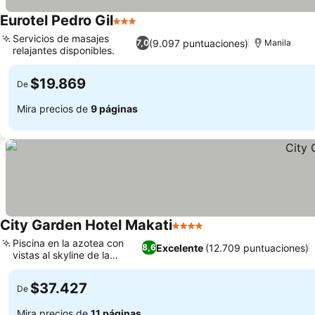
Eurotel Pedro Gil
3 Estrellas
Servicios de masajes
(9.097 puntuaciones)
7,0
Manila
relajantes disponibles.
$19.869
De
Mira precios de
9 páginas
City Garden Hotel Makati
4 Estrellas
Piscina en la azotea con
Excelente
(12.709 puntuaciones)
8,6
vistas al skyline de la
ciudad
$37.427
De
Mira precios de
11 páginas