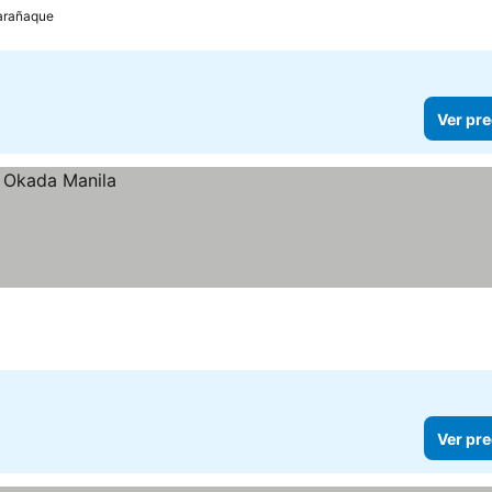
arañaque
Ver pre
Ver pre