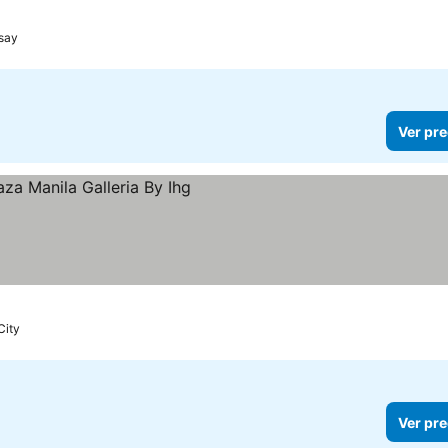
say
Ver pre
City
Ver pre