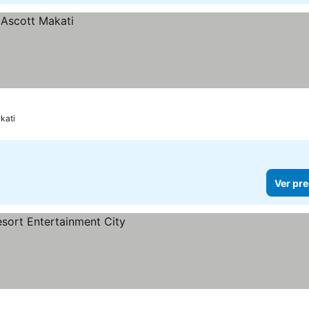
kati
Ver pre