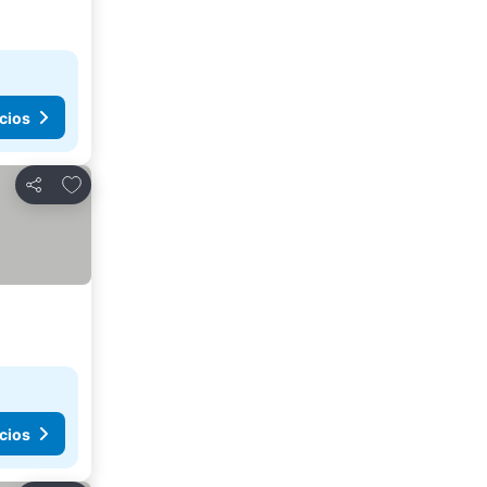
cios
Agregar a favoritos
Compartir
cios