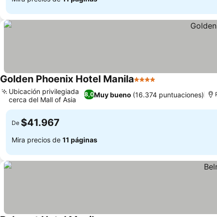
Golden Phoenix Hotel Manila
4 Estrellas
Ubicación privilegiada
Muy bueno
(16.374 puntuaciones)
8,0
cerca del Mall of Asia
$41.967
De
Mira precios de
11 páginas