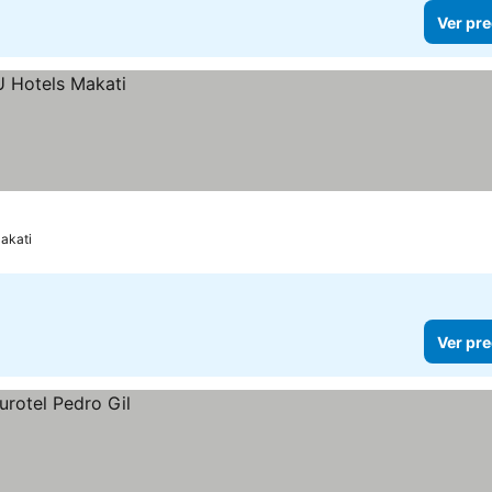
Ver pre
akati
Ver pre