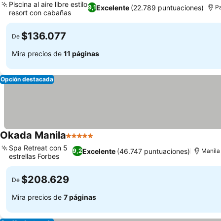
Piscina al aire libre estilo
Excelente
(22.789 puntuaciones)
9,1
P
resort con cabañas
$136.077
De
Mira precios de
11 páginas
Opción destacada
Okada Manila
5 Estrellas
Spa Retreat con 5
Excelente
(46.747 puntuaciones)
9,2
Manila
estrellas Forbes
$208.629
De
Mira precios de
7 páginas