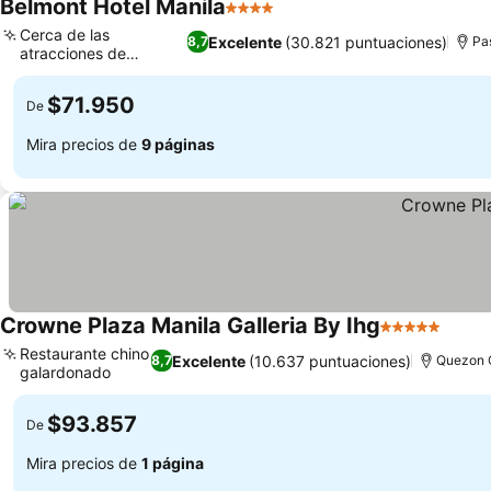
Belmont Hotel Manila
4 Estrellas
Cerca de las
Excelente
(30.821 puntuaciones)
8,7
Pa
atracciones de
Newport City
$71.950
De
Mira precios de
9 páginas
Crowne Plaza Manila Galleria By Ihg
5 Estrellas
Restaurante chino
Excelente
(10.637 puntuaciones)
8,7
Quezon 
galardonado
$93.857
De
Mira precios de
1 página