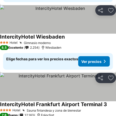
Compartir
Ag
IntercityHotel Wiesbaden
Hotel
Gimnasio moderno
3 Estrellas
8,5
Excelente
2.254
Wiesbaden
Elige fechas para ver los precios exactos
Ver precios
Compartir
Ag
IntercityHotel Frankfurt Airport Terminal 3
Hotel
Sauna finlandesa y zona de bienestar
4 Estrellas
7,8
Bueno
12.163
Fráncfort