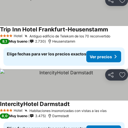
Compartir
Ag
Trip Inn Hotel Frankfurt-Heusenstamm
Hotel
Antiguo edificio de Telekom de los 70 reconvertido
4 Estrellas
8,1
Muy bueno
2.730
Heusenstamm
Elige fechas para ver los precios exactos
Ver precios
Compartir
Ag
IntercityHotel Darmstadt
Hotel
Habitaciones insonorizadas con vistas a las vías
4 Estrellas
8,0
Muy bueno
3.475
Darmstadt