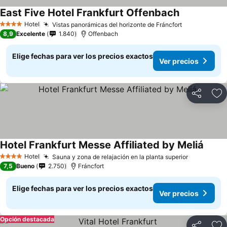
East Five Hotel Frankfurt Offenbach
Hotel
Vistas panorámicas del horizonte de Fráncfort
4 Estrellas
8,9
Excelente
1.840
Offenbach
Elige fechas para ver los precios exactos
Ver precios
Compartir
Ag
Hotel Frankfurt Messe Affiliated by Meliá
Hotel
Sauna y zona de relajación en la planta superior
4 Estrellas
7,5
Bueno
2.750
Fráncfort
Elige fechas para ver los precios exactos
Ver precios
Opción destacada