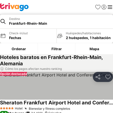
Favoritos
Iniciar 
Me
Destino
Frankfurt-Rhein-Main
Check-in/out
Huéspedes/habitaciones
Fechas
2 huéspedes, 1 habitación
Ordenar
Filtrar
Mapa
Hoteles baratos en Frankfurt-Rhein-Main,
Alemania
Cómo los pagos afectan nuestro ranking
Opción destacada
Compartir
Ag
Sheraton Frankfurt Airport Hotel and Conference Center
Hotel
Bienestar y fitness completos
5 Estrellas