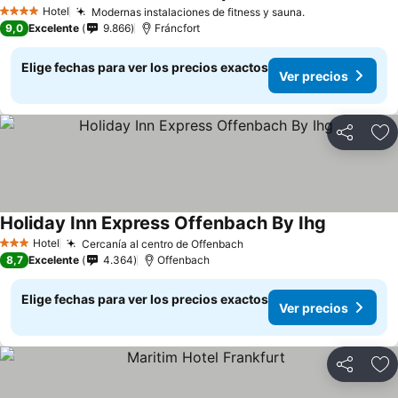
Hotel
Modernas instalaciones de fitness y sauna.
4 Estrellas
9,0
Excelente
9.866
Fráncfort
Elige fechas para ver los precios exactos
Ver precios
Compartir
Ag
Holiday Inn Express Offenbach By Ihg
Hotel
Cercanía al centro de Offenbach
3 Estrellas
8,7
Excelente
4.364
Offenbach
Elige fechas para ver los precios exactos
Ver precios
Compartir
Ag