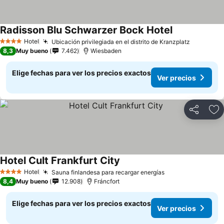
Radisson Blu Schwarzer Bock Hotel
Hotel
Ubicación privilegiada en el distrito de Kranzplatz
4 Estrellas
8,3
Muy bueno
7.462
Wiesbaden
Elige fechas para ver los precios exactos
Ver precios
Compartir
Ag
Hotel Cult Frankfurt City
Hotel
Sauna finlandesa para recargar energías
4 Estrellas
8,4
Muy bueno
12.908
Fráncfort
Elige fechas para ver los precios exactos
Ver precios