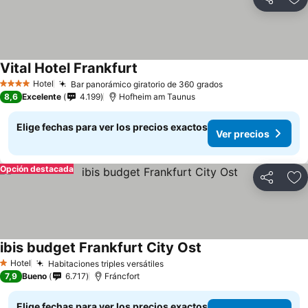
Compartir
Ag
Vital Hotel Frankfurt
Hotel
Bar panorámico giratorio de 360 grados
4 Estrellas
8,6
Excelente
4.199
Hofheim am Taunus
Elige fechas para ver los precios exactos
Ver precios
Opción destacada
Compartir
Ag
ibis budget Frankfurt City Ost
Hotel
Habitaciones triples versátiles
1 Estrellas
7,9
Bueno
6.717
Fráncfort
Elige fechas para ver los precios exactos