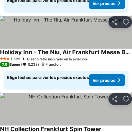
Elige fechas para ver los precios exactos
Ver precios
Compartir
Ag
Holiday Inn - The Niu, Air Frankfurt Messe By Ihg
Hotel
Diseño retro inspirado en la aviación
3 Estrellas
7,9
Bueno
8.233
Fráncfort
Elige fechas para ver los precios exactos
Ver precios
Compartir
Ag
NH Collection Frankfurt Spin Tower