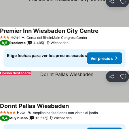
Compartir
Ag
Premier Inn Wiesbaden City Centre
Hotel
Cerca del RheinMain CongressCenter
3 Estrellas
8,5
Excelente
4.495
Wiesbaden
Elige fechas para ver los precios exactos
Ver precios
Opción destacada
Compartir
Ag
Dorint Pallas Wiesbaden
Hotel
Amplias habitaciones con vistas al jardín
5 Estrellas
8,4
Muy bueno
13.517
Wiesbaden