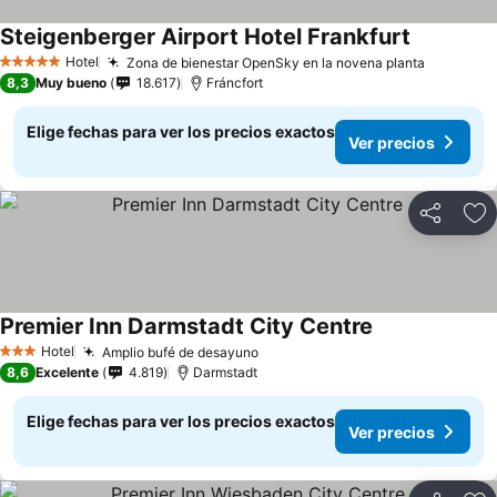
Steigenberger Airport Hotel Frankfurt
Hotel
Zona de bienestar OpenSky en la novena planta
5 Estrellas
8,3
Muy bueno
18.617
Fráncfort
Elige fechas para ver los precios exactos
Ver precios
Compartir
Ag
Premier Inn Darmstadt City Centre
Hotel
Amplio bufé de desayuno
3 Estrellas
8,6
Excelente
4.819
Darmstadt
Elige fechas para ver los precios exactos
Ver precios