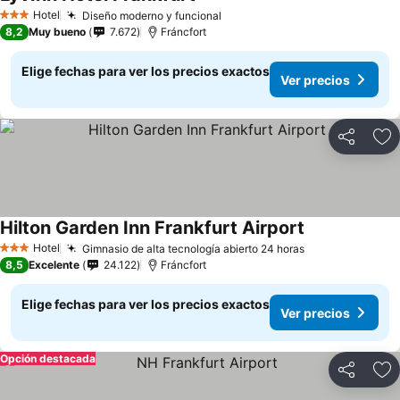
Hotel
Diseño moderno y funcional
3 Estrellas
8,2
Muy bueno
7.672
Fráncfort
Elige fechas para ver los precios exactos
Ver precios
Compartir
Ag
Hilton Garden Inn Frankfurt Airport
Hotel
Gimnasio de alta tecnología abierto 24 horas
3 Estrellas
8,5
Excelente
24.122
Fráncfort
Elige fechas para ver los precios exactos
Ver precios
Opción destacada
Compartir
Ag