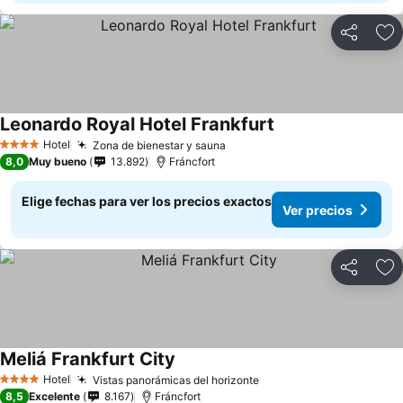
Compartir
Ag
Leonardo Royal Hotel Frankfurt
Hotel
Zona de bienestar y sauna
4 Estrellas
8,0
Muy bueno
13.892
Fráncfort
Elige fechas para ver los precios exactos
Ver precios
Compartir
Ag
Meliá Frankfurt City
Hotel
Vistas panorámicas del horizonte
4 Estrellas
8,5
Excelente
8.167
Fráncfort