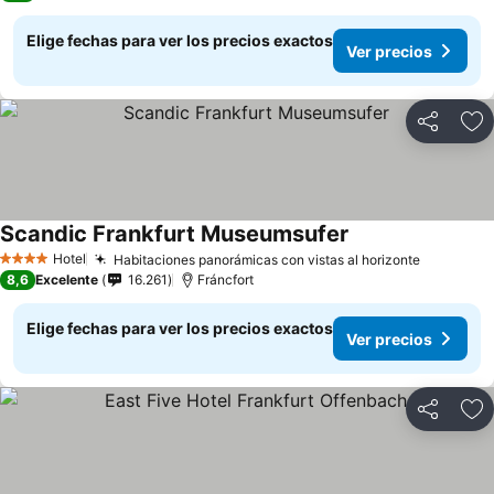
Elige fechas para ver los precios exactos
Ver precios
Compartir
Ag
Scandic Frankfurt Museumsufer
Hotel
Habitaciones panorámicas con vistas al horizonte
4 Estrellas
8,6
Excelente
16.261
Fráncfort
Elige fechas para ver los precios exactos
Ver precios
Compartir
Ag