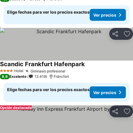
Elige fechas para ver los precios exactos
Ver precios
Compartir
Ag
Scandic Frankfurt Hafenpark
Hotel
Gimnasio profesional
4 Estrellas
8,8
Excelente
13.419
Fráncfort
Elige fechas para ver los precios exactos
Ver precios
Opción destacada
Compartir
Ag