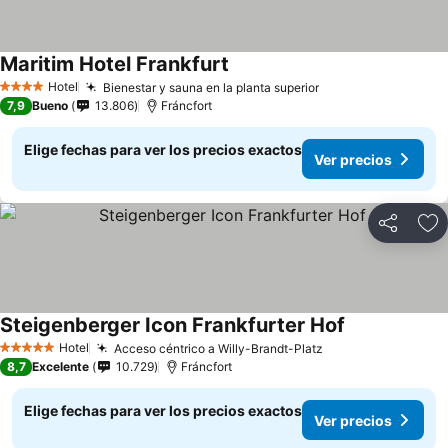
Maritim Hotel Frankfurt
Hotel
Bienestar y sauna en la planta superior
4 Estrellas
7,9
Bueno
13.806
Fráncfort
Elige fechas para ver los precios exactos
Ver precios
Compartir
Ag
Steigenberger Icon Frankfurter Hof
Hotel
Acceso céntrico a Willy-Brandt-Platz
5 Estrellas
8,7
Excelente
10.729
Fráncfort
Elige fechas para ver los precios exactos
Ver precios