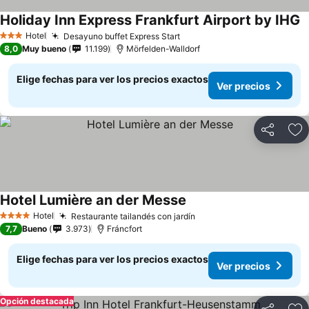
Holiday Inn Express Frankfurt Airport by IHG
Hotel
Desayuno buffet Express Start
3 Estrellas
8,0
Muy bueno
11.199
Mörfelden-Walldorf
Elige fechas para ver los precios exactos
Ver precios
Compartir
Ag
Hotel Lumière an der Messe
Hotel
Restaurante tailandés con jardín
4 Estrellas
7,7
Bueno
3.973
Fráncfort
Elige fechas para ver los precios exactos
Ver precios
Opción destacada