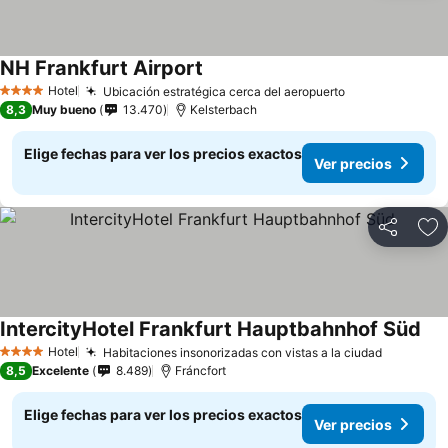
NH Frankfurt Airport
Hotel
Ubicación estratégica cerca del aeropuerto
4 Estrellas
8,3
Muy bueno
13.470
Kelsterbach
Elige fechas para ver los precios exactos
Ver precios
Compartir
Ag
IntercityHotel Frankfurt Hauptbahnhof Süd
Hotel
Habitaciones insonorizadas con vistas a la ciudad
4 Estrellas
8,5
Excelente
8.489
Fráncfort
Elige fechas para ver los precios exactos
Ver precios