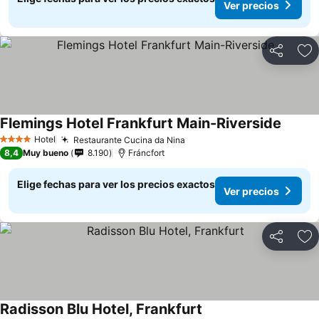
Ver precios
Compartir
Ag
Flemings Hotel Frankfurt Main-Riverside
Hotel
Restaurante Cucina da Nina
4 Estrellas
8,4
Muy bueno
8.190
Fráncfort
Elige fechas para ver los precios exactos
Ver precios
Compartir
Ag
Radisson Blu Hotel, Frankfurt