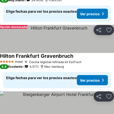
8,3
Muy bueno
34.409
Fráncfort
Elige fechas para ver los precios exactos
Ver precios
Opción destacada
Compartir
Ag
Hilton Frankfurt Gravenbruch
Hotel
Cocina regional refinada en EssTisch
5 Estrellas
8,6
Excelente
4.517
Neu-Isenburg
Elige fechas para ver los precios exactos
Ver precios
Compartir
Ag