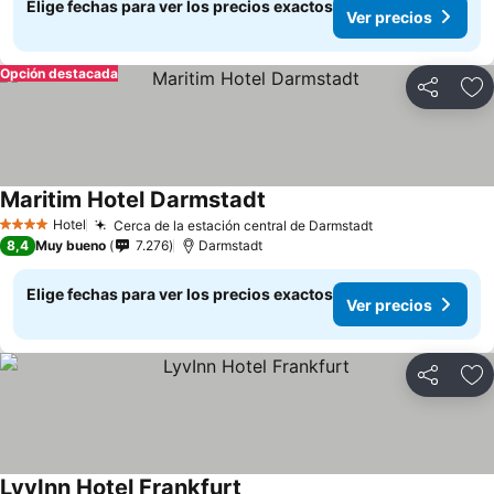
Elige fechas para ver los precios exactos
Ver precios
Opción destacada
Compartir
Ag
Maritim Hotel Darmstadt
Hotel
Cerca de la estación central de Darmstadt
4 Estrellas
8,4
Muy bueno
7.276
Darmstadt
Elige fechas para ver los precios exactos
Ver precios
Compartir
Ag
LyvInn Hotel Frankfurt