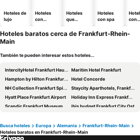
Hoteles de
Hoteles
Hoteles
Hoteles
Hote
lujo
con
que
con spa
con
piscina
aceptan
esta
mascotas
mien
Hoteles baratos cerca de Frankfurt-Rhein-
Main
También te pueden interesar estos hoteles...
IntercityHotel Frankfurt Hauptbahnhof Süd
Maritim Hotel Frankfurt
Hampton by Hilton Frankfurt City Centre East
Hotel Concorde
NH Collection Frankfurt Spin Tower
Staycity Aparthotels, Frankfurt Airport
Hyatt Place Frankfurt Airport
Holiday Inn Express Frankfurt Airport - Raunheim by IHG
Scandic Frankfurt Museumsufer
ibis budget Frankfurt City Ost
Radisson Blu Hotel, Frankfurt
H4 Hotel Frankfurt Messe
Motel One Frankfurt-Römer
Hampton by Hilton Frankfurt City Centre Messe
Busca hoteles
Europa
Alemania
Frankfurt-Rhein-Main
Hoteles baratos en Frankfurt-Rhein-Main
Holiday Inn - The Niu, Coin Frankfurt Ostend By Ihg
Holiday Inn Express Frankfurt - Messe By Ihg