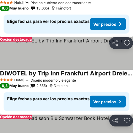
Hotel
Piscina cubierta con contracorriente
4 Estrellas
8,0
Muy bueno
13.665
Fráncfort
Elige fechas para ver los precios exactos
Ver precios
Opción destacada
Compartir
Ag
DIWOTEL by Trip Inn Frankfurt Airport Dreieich
Hotel
Diseño moderno y elegante
4 Estrellas
8,3
Muy bueno
2.555
Dreieich
Elige fechas para ver los precios exactos
Ver precios
Opción destacada
Compartir
Ag