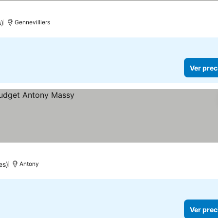
llas
r precios
)
Gennevilliers
Ver prec
es)
Antony
Ver prec