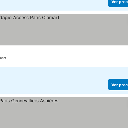
Ver prec
ellas
er precios
mart
Ver prec