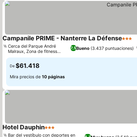
Campanile PRIME - Nanterre La Défense
3 Estr
V
Cerca del Parque André
Bueno
(3.437 puntuaciones)
7,5
Malraux, Zona de fitness
Ver precios
moderna
$61.418
De
Mira precios de
10 páginas
Hotel Dauphin
3 Estrellas
Ver precios
Bar del vestíbulo con deportes en
8,3