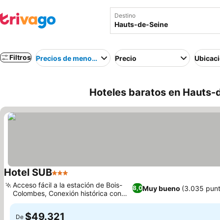
Destino
Filtros
Precios de menor a mayor
Precio
Ubicac
Hoteles baratos en Hauts-d
Hotel SUB
3 Estrellas
Ver precios
Acceso fácil a la estación de Bois-
Muy bueno
(3.035 pun
8,0
Colombes, Conexión histórica con
Ver precios
Louis Vuitton
$49.321
De