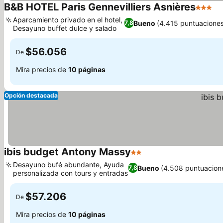
B&B HOTEL Paris Gennevilliers Asnières
3 Estre
Ve
Aparcamiento privado en el hotel,
Bueno
(4.415 puntuaciones
7,8
Desayuno buffet dulce y salado
Ver precios
$56.056
De
Mira precios de
10 páginas
Opción destacada
ibis budget Antony Massy
2 Estrellas
Ver precios
Desayuno bufé abundante, Ayuda
Bueno
(4.508 puntuacion
7,8
personalizada con tours y entradas
Ver precios
$57.206
De
Mira precios de
10 páginas