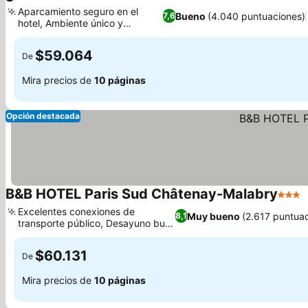
3 Estrellas
Ver preci
Aparcamiento seguro en el
Bueno
(4.040 puntuaciones)
7,6
hotel, Ambiente único y
Ver precios
acogedor
$59.064
De
Mira precios de
10 páginas
Opción destacada
B&B HOTEL Paris Sud Châtenay-Malabry
3 Estr
V
Excelentes conexiones de
Muy bueno
(2.617 puntua
8,1
transporte público, Desayuno bufé
Ver precios
abundante
$60.131
De
Mira precios de
10 páginas