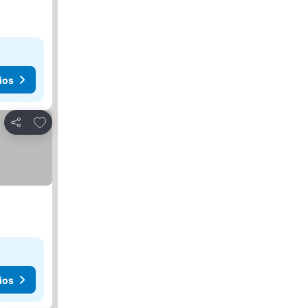
ios
Agregar a favoritos
Compartir
ios