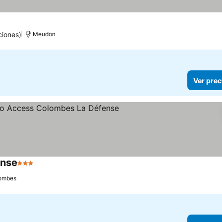
ciones)
Meudon
Ver prec
ense
3 Estrellas
Ver precios
ombes