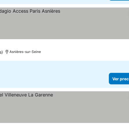
rellas
Ver precios
s)
Asnières-sur-Seine
Ver prec