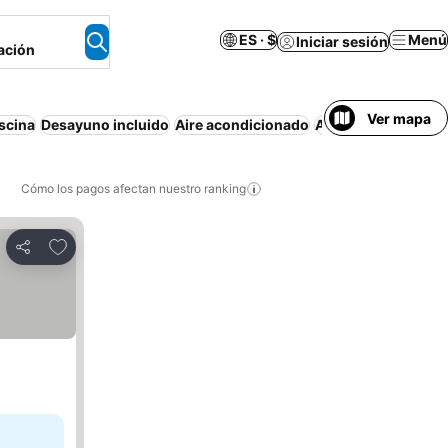
ES · $
Menú
Iniciar sesión
ación
Ver mapa
scina
Desayuno incluido
Aire acondicionado
Apartamento amue
Cómo los pagos afectan nuestro ranking
Agregar a favoritos
Compartir