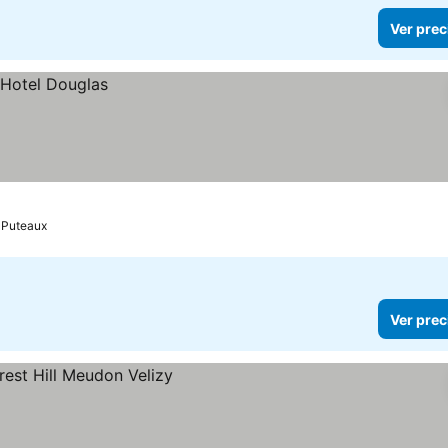
Ver prec
Puteaux
Ver prec