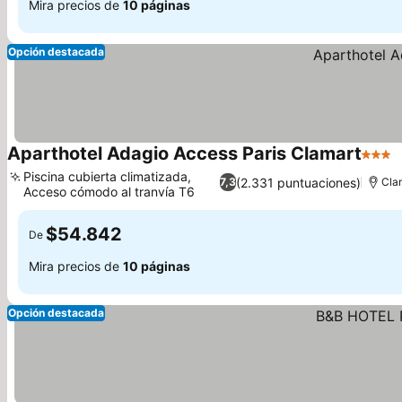
Mira precios de
10 páginas
Opción destacada
Aparthotel Adagio Access Paris Clamart
3 Estr
V
Piscina cubierta climatizada,
(2.331 puntuaciones)
7,3
Cla
Acceso cómodo al tranvía T6
Ver precios
$54.842
De
Mira precios de
10 páginas
Opción destacada