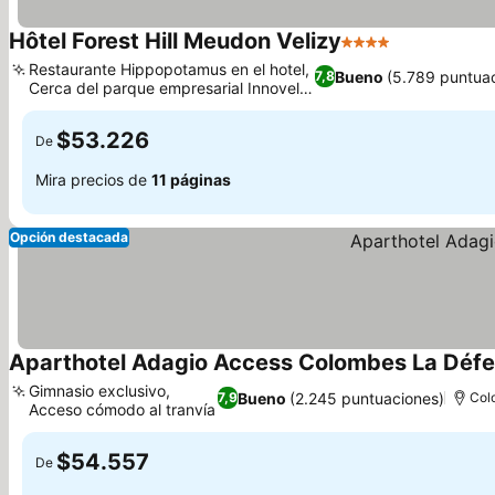
Hôtel Forest Hill Meudon Velizy
4 Estrellas
Ver precios
Restaurante Hippopotamus en el hotel,
Bueno
(5.789 puntua
7,8
Cerca del parque empresarial Innovel
Ver precios
Park
$53.226
De
Mira precios de
11 páginas
Opción destacada
Aparthotel Adagio Access Colombes La Déf
Gimnasio exclusivo,
Bueno
(2.245 puntuaciones)
7,9
Col
Acceso cómodo al tranvía
Ver precios
$54.557
De