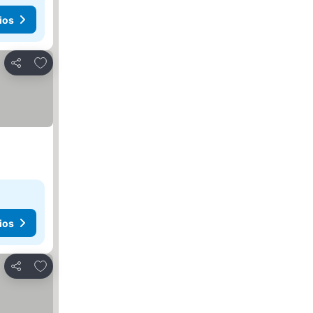
ios
Agregar a favoritos
Compartir
ios
Agregar a favoritos
Compartir