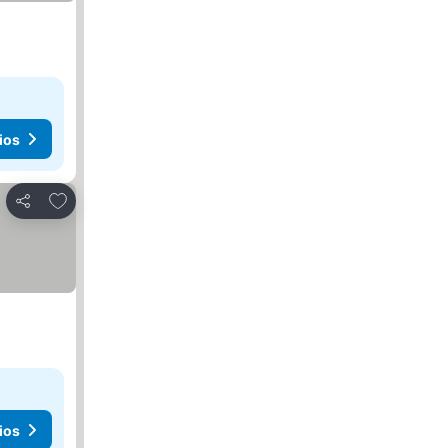
ios
Agregar a favoritos
Compartir
ios