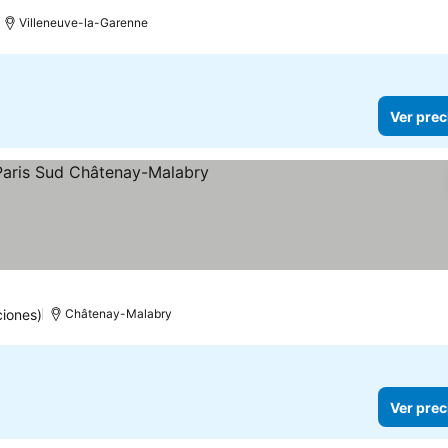
os
Villeneuve-la-Garenne
Ver prec
ellas
er precios
ciones)
Châtenay-Malabry
Ver prec