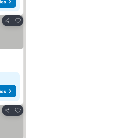
ios
Agregar a favoritos
Compartir
ios
Agregar a favoritos
Compartir