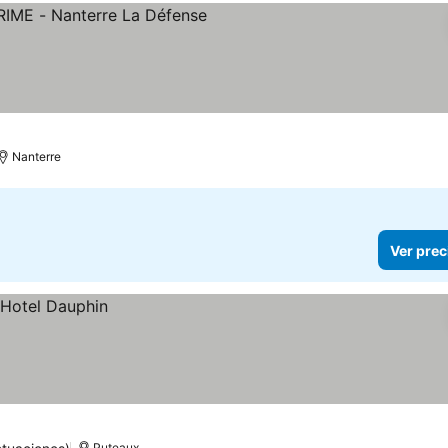
ellas
er precios
Nanterre
Ver prec
Puteaux