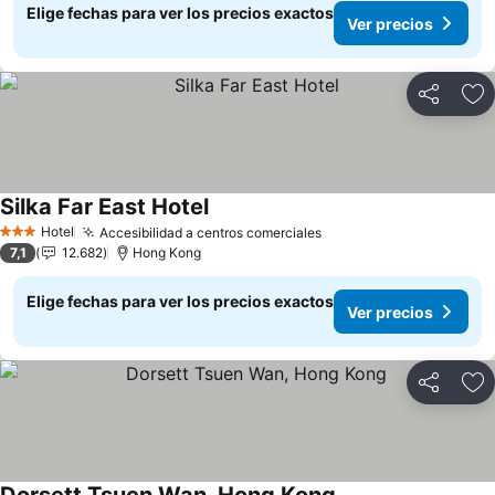
Elige fechas para ver los precios exactos
Ver precios
Compartir
Ag
Silka Far East Hotel
Hotel
Accesibilidad a centros comerciales
3 Estrellas
7,1
12.682
Hong Kong
Elige fechas para ver los precios exactos
Ver precios
Compartir
Ag