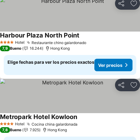
Compartir
Ag
Harbour Plaza North Point
Hotel
Restaurante chino galardonado
4 Estrellas
7,9
Bueno
16.244
Hong Kong
Elige fechas para ver los precios exactos
Ver precios
Compartir
Ag
Metropark Hotel Kowloon
Hotel
Cocina china galardonada
4 Estrellas
7,8
Bueno
7.925
Hong Kong