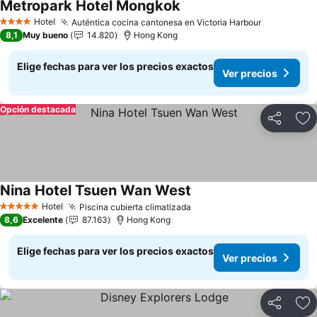
Metropark Hotel Mongkok
Hotel
Auténtica cocina cantonesa en Victoria Harbour
4 Estrellas
8,1
Muy bueno
14.820
Hong Kong
Elige fechas para ver los precios exactos
Ver precios
Opción destacada
Compartir
Ag
Nina Hotel Tsuen Wan West
Hotel
Piscina cubierta climatizada
5 Estrellas
8,6
Excelente
87.163
Hong Kong
Elige fechas para ver los precios exactos
Ver precios
Compartir
Ag