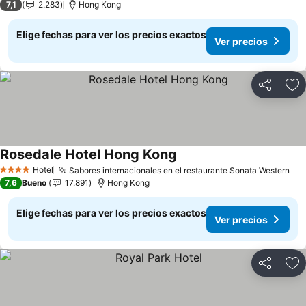
7,1
2.283
Hong Kong
Elige fechas para ver los precios exactos
Ver precios
Compartir
Ag
Rosedale Hotel Hong Kong
Hotel
Sabores internacionales en el restaurante Sonata Western
4 Estrellas
7,6
Bueno
17.891
Hong Kong
Elige fechas para ver los precios exactos
Ver precios
Compartir
Ag