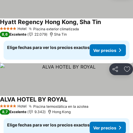
Hyatt Regency Hong Kong, Sha Tin
Hotel
Piscina exterior climatizada
5 Estrellas
8,6
Excelente
22.079
Sha Tin
Elige fechas para ver los precios exactos
Ver precios
Compartir
Ag
ALVA HOTEL BY ROYAL
Hotel
Piscina termostática en la azotea
5 Estrellas
8,7
Excelente
9.342
Hong Kong
Elige fechas para ver los precios exactos
Ver precios