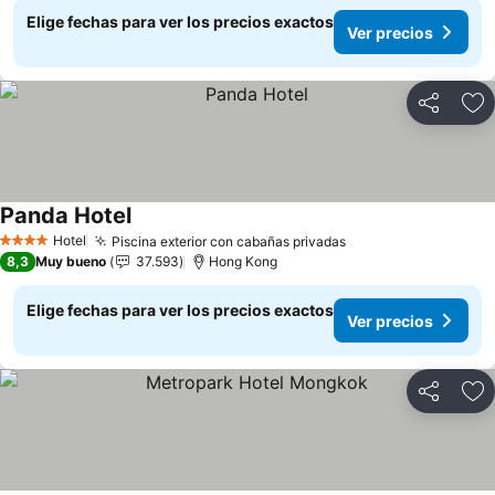
Elige fechas para ver los precios exactos
Ver precios
Compartir
Ag
Panda Hotel
Hotel
Piscina exterior con cabañas privadas
4 Estrellas
8,3
Muy bueno
37.593
Hong Kong
Elige fechas para ver los precios exactos
Ver precios
Compartir
Ag