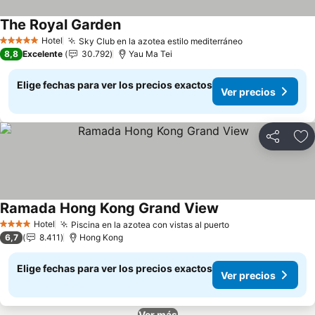
The Royal Garden
Hotel
Sky Club en la azotea estilo mediterráneo
5 Estrellas
8,8
Excelente
30.792
Yau Ma Tei
Elige fechas para ver los precios exactos
Ver precios
Compartir
Ag
Ramada Hong Kong Grand View
Hotel
Piscina en la azotea con vistas al puerto
4 Estrellas
6,7
8.411
Hong Kong
Elige fechas para ver los precios exactos
Ver precios
Ver más