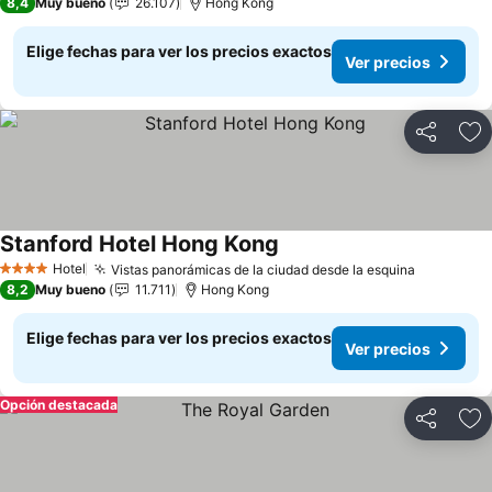
8,4
Muy bueno
26.107
Hong Kong
Elige fechas para ver los precios exactos
Ver precios
Compartir
Ag
Stanford Hotel Hong Kong
Hotel
Vistas panorámicas de la ciudad desde la esquina
4 Estrellas
8,2
Muy bueno
11.711
Hong Kong
Elige fechas para ver los precios exactos
Ver precios
Opción destacada
Compartir
Ag