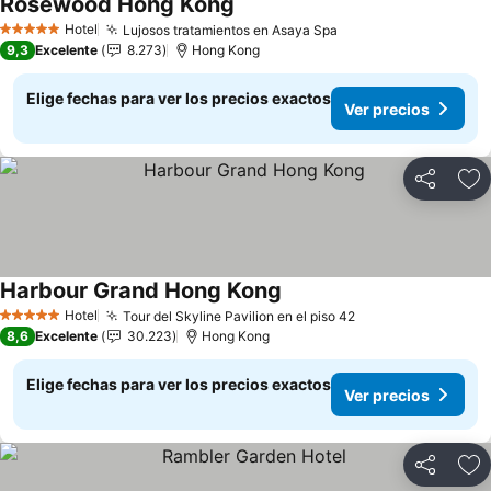
Rosewood Hong Kong
Hotel
Lujosos tratamientos en Asaya Spa
5 Estrellas
9,3
Excelente
8.273
Hong Kong
Elige fechas para ver los precios exactos
Ver precios
Compartir
Ag
Harbour Grand Hong Kong
Hotel
Tour del Skyline Pavilion en el piso 42
5 Estrellas
8,6
Excelente
30.223
Hong Kong
Elige fechas para ver los precios exactos
Ver precios
Compartir
Ag