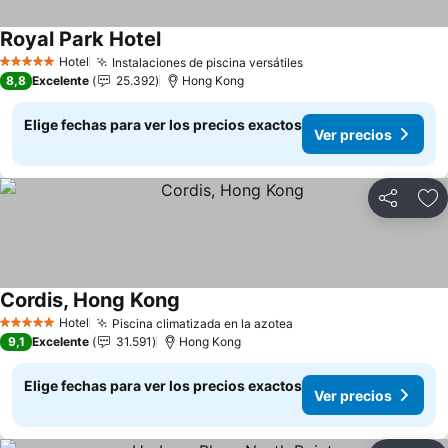
Royal Park Hotel
Hotel
Instalaciones de piscina versátiles
5 Estrellas
8,8
Excelente
25.392
Hong Kong
Elige fechas para ver los precios exactos
Ver precios
Compartir
Ag
Cordis, Hong Kong
Hotel
Piscina climatizada en la azotea
5 Estrellas
9,1
Excelente
31.591
Hong Kong
Elige fechas para ver los precios exactos
Ver precios