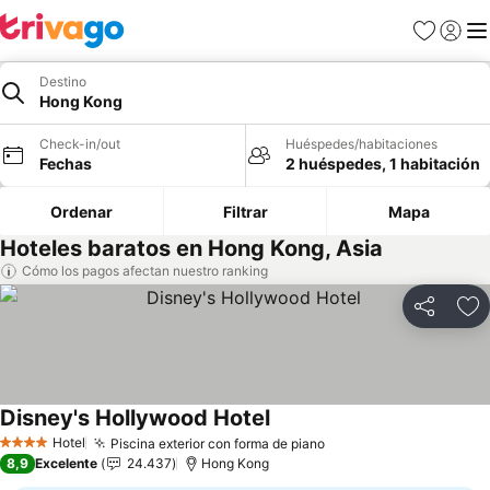
Favoritos
Iniciar 
Me
Destino
Hong Kong
Check-in/out
Huéspedes/habitaciones
Fechas
2 huéspedes, 1 habitación
Ordenar
Filtrar
Mapa
Hoteles baratos en Hong Kong, Asia
Cómo los pagos afectan nuestro ranking
Compartir
Ag
Disney's Hollywood Hotel
Hotel
Piscina exterior con forma de piano
4 Estrellas
8,9
Excelente
24.437
Hong Kong