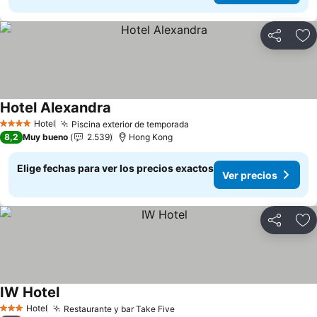
Compartir
Ag
Hotel Alexandra
Hotel
Piscina exterior de temporada
4 Estrellas
8,2
Muy bueno
2.539
Hong Kong
Elige fechas para ver los precios exactos
Ver precios
Compartir
Ag
IW Hotel
Hotel
Restaurante y bar Take Five
3 Estrellas