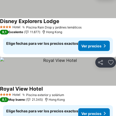
Disney Explorers Lodge
Hotel
Piscina Rain Drop y jardines temáticos
4 Estrellas
9,1
Excelente
11.877
Hong Kong
Elige fechas para ver los precios exactos
Ver precios
Compartir
Ag
Royal View Hotel
Hotel
Piscina exterior y solárium
4 Estrellas
8,1
Muy bueno
21.345
Hong Kong
Elige fechas para ver los precios exactos
Ver precios