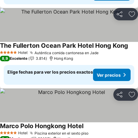
Compartir
Ag
The Fullerton Ocean Park Hotel Hong Kong
Hotel
Auténtica comida cantonesa en Jade
5 Estrellas
8,9
Excelente
3.814
Hong Kong
Elige fechas para ver los precios exactos
Ver precios
Compartir
Ag
Marco Polo Hongkong Hotel
Hotel
Piscina exterior en el sexto piso
5 Estrellas