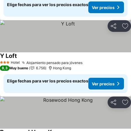
Elige fechas para ver los precios exactos
Ver precios
Compartir
Ag
Y Loft
Hotel
Alojamiento pensado para jóvenes
3 Estrellas
8,3
Muy bueno
6.756
Hong Kong
Elige fechas para ver los precios exactos
Ver precios
Compartir
Ag