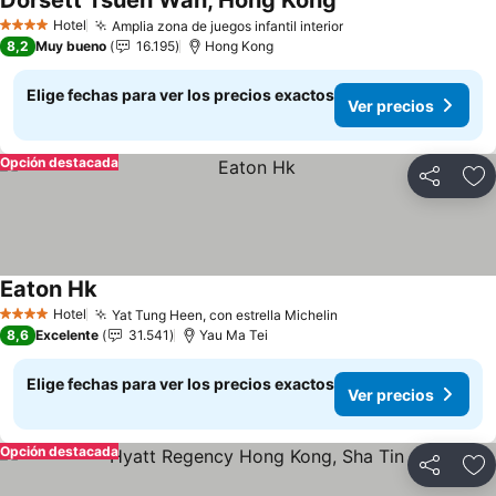
Dorsett Tsuen Wan, Hong Kong
Hotel
Amplia zona de juegos infantil interior
4 Estrellas
8,2
Muy bueno
16.195
Hong Kong
Elige fechas para ver los precios exactos
Ver precios
Opción destacada
Compartir
Ag
Eaton Hk
Hotel
Yat Tung Heen, con estrella Michelin
4 Estrellas
8,6
Excelente
31.541
Yau Ma Tei
Elige fechas para ver los precios exactos
Ver precios
Opción destacada
Compartir
Ag