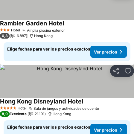
Rambler Garden Hotel
Hotel
Amplia piscina exterior
3 Estrellas
6,8
6.887
Hong Kong
Elige fechas para ver los precios exactos
Ver precios
Compartir
Ag
Hong Kong Disneyland Hotel
Hotel
Sala de juegos y actividades de cuento
5 Estrellas
8,9
Excelente
21.191
Hong Kong
Elige fechas para ver los precios exactos
Ver precios