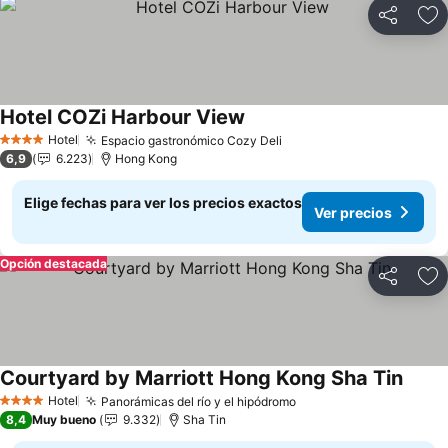
Compartir
Ag
Hotel COZi Harbour View
Hotel
Espacio gastronómico Cozy Deli
4 Estrellas
6,9
6.223
Hong Kong
Elige fechas para ver los precios exactos
Ver precios
Opción destacada
Compartir
Ag
Courtyard by Marriott Hong Kong Sha Tin
Hotel
Panorámicas del río y el hipódromo
4 Estrellas
8,4
Muy bueno
9.332
Sha Tin