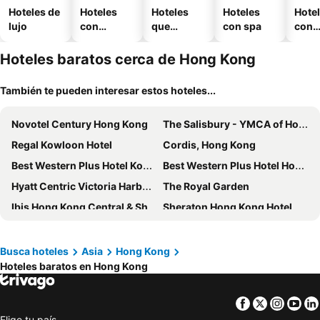
Hoteles de
Hoteles
Hoteles
Hoteles
Hote
lujo
con
que
con spa
con
piscina
aceptan
esta
mascotas
mien
Hoteles baratos cerca de Hong Kong
También te pueden interesar estos hoteles...
Novotel Century Hong Kong
The Salisbury - YMCA of Hong Kong
Regal Kowloon Hotel
Cordis, Hong Kong
Best Western Plus Hotel Kowloon
Best Western Plus Hotel Hong Kong
Hyatt Centric Victoria Harbour Hong Kong
The Royal Garden
Ibis Hong Kong Central & Sheung Wan
Sheraton Hong Kong Hotel & Towers
The Kimberley Hotel
Stanford Hillview Hotel
Hyatt Regency Hong Kong, Tsim Sha Tsui
The Harbourview
Busca hoteles
Asia
Hong Kong
Hoteles baratos en Hong Kong
Ramada Hong Kong Harbour View
Royal Plaza Hotel
Holiday Inn Golden Mile Hong Kong By Ihg
The Kowloon Hotel
Facebook
Twitter
Insta
Yo
Dorsett Mongkok, Hong Kong
Regala Skycity Hotel
Elige tu país