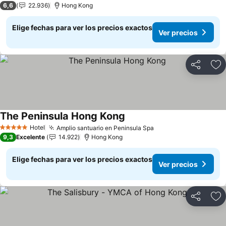
6,6
22.936
Hong Kong
Elige fechas para ver los precios exactos
Ver precios
Compartir
Ag
The Peninsula Hong Kong
Hotel
Amplio santuario en Peninsula Spa
5 Estrellas
9,3
Excelente
14.922
Hong Kong
Elige fechas para ver los precios exactos
Ver precios
Compartir
Ag