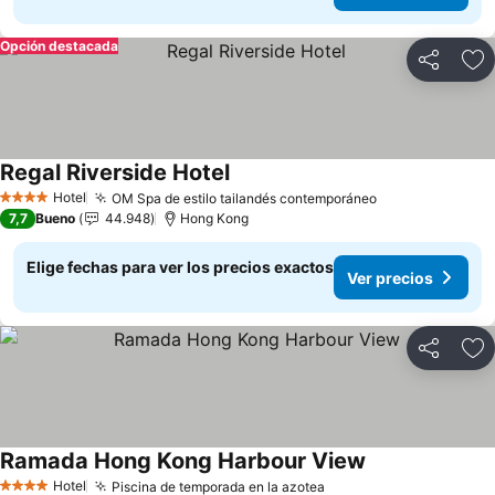
Opción destacada
Compartir
Ag
Regal Riverside Hotel
Hotel
OM Spa de estilo tailandés contemporáneo
4 Estrellas
7,7
Bueno
44.948
Hong Kong
Elige fechas para ver los precios exactos
Ver precios
Compartir
Ag
Ramada Hong Kong Harbour View
Hotel
Piscina de temporada en la azotea
4 Estrellas