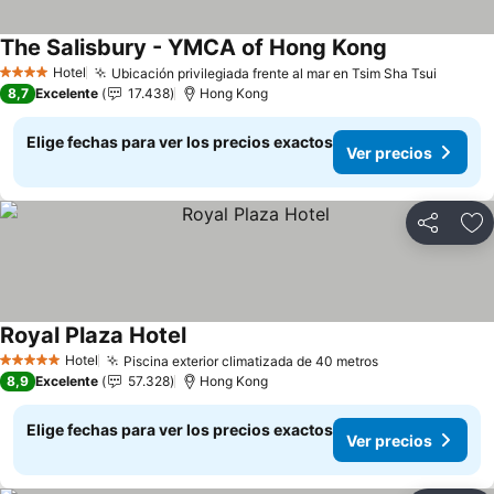
The Salisbury - YMCA of Hong Kong
Hotel
Ubicación privilegiada frente al mar en Tsim Sha Tsui
4 Estrellas
8,7
Excelente
17.438
Hong Kong
Elige fechas para ver los precios exactos
Ver precios
Compartir
Ag
Royal Plaza Hotel
Hotel
Piscina exterior climatizada de 40 metros
5 Estrellas
8,9
Excelente
57.328
Hong Kong
Elige fechas para ver los precios exactos
Ver precios