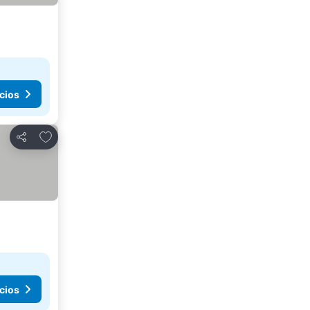
cios
Agregar a favoritos
Compartir
cios