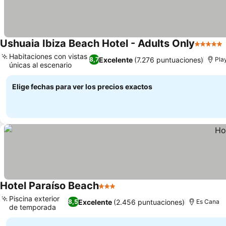
Ushuaia Ibiza Beach Hotel - Adults Only
5 Estrel
Habitaciones con vistas
Excelente
(7.276 puntuaciones)
8,7
Pla
únicas al escenario
Ver precios
Elige fechas para ver los precios exactos
Hotel Paraíso Beach
3 Estrellas
Ver precios
Piscina exterior
Excelente
(2.456 puntuaciones)
8,5
Es Cana
de temporada
Ver precios