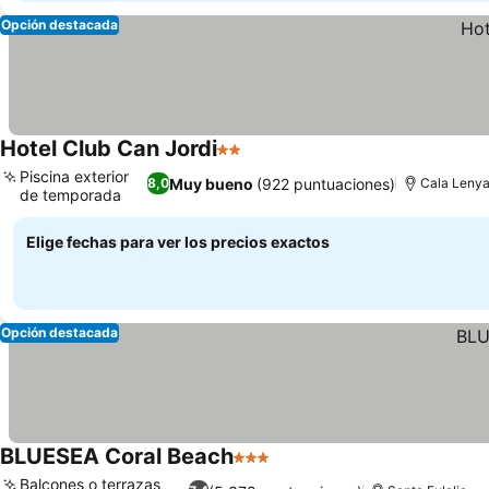
Opción destacada
Hotel Club Can Jordi
2 Estrellas
Ver precios
Piscina exterior
Muy bueno
(922 puntuaciones)
8,0
Cala Leny
de temporada
Ver precios
Elige fechas para ver los precios exactos
Opción destacada
BLUESEA Coral Beach
3 Estrellas
Ver precios
Balcones o terrazas