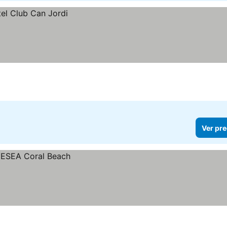
a
Ver pre