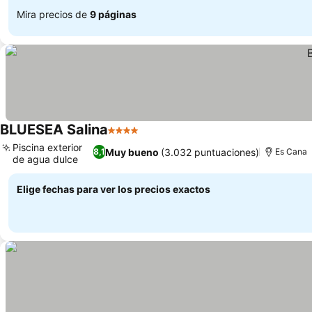
Mira precios de
9 páginas
BLUESEA Salina
4 Estrellas
Ver precios
Piscina exterior
Muy bueno
(3.032 puntuaciones)
8,1
Es Cana
de agua dulce
Ver precios
Elige fechas para ver los precios exactos