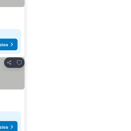
cios
Agregar a favoritos
Compartir
cios