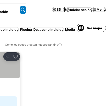
ES · $
Menú
Iniciar sesión
ación
Ver mapa
do incluido
Piscina
Desayuno incluido
Media pensión
Playa
Ap
Cómo los pagos afectan nuestro ranking
Agregar a favoritos
Compartir