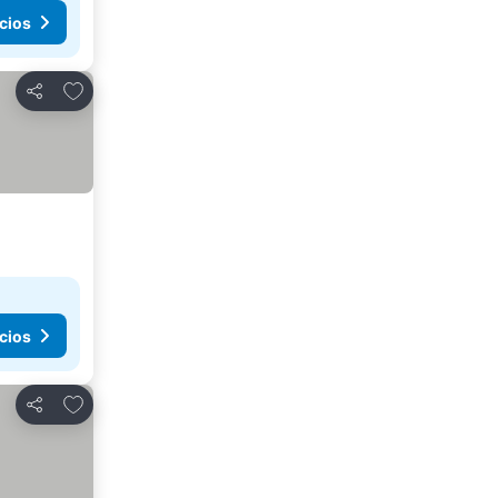
cios
Agregar a favoritos
Compartir
cios
Agregar a favoritos
Compartir