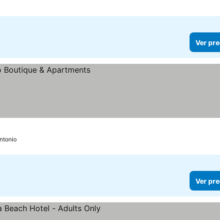
Ver pre
os
ntonio
Ver pre