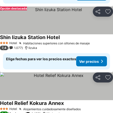
Opción destacada
Compartir
Ag
Shin Iizuka Station Hotel
Ver precios
Hotel
Habitaciones superiores con sillones de masaje
Ver precios
3 Estrellas
7,4
1.077
Iizuka
Elige fechas para ver los precios exactos
Ver precios
Compartir
Ag
Hotel Relief Kokura Annex
Ver precios
Hotel
Alojamientos cuidadosamente diseñados
Ver precios
3 Estrellas