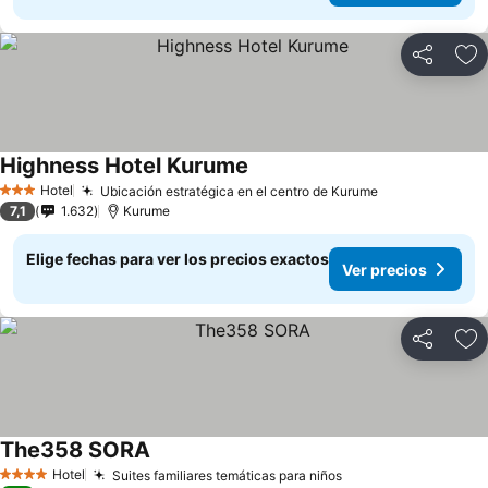
Compartir
Ag
Highness Hotel Kurume
Ver precios
Hotel
Ubicación estratégica en el centro de Kurume
Ver precios
3 Estrellas
7,1
1.632
Kurume
Elige fechas para ver los precios exactos
Ver precios
Compartir
Ag
The358 SORA
Ver precios
Hotel
Suites familiares temáticas para niños
Ver precios
4 Estrellas