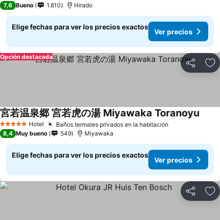
7,6
Bueno
1.810
Hirado
Elige fechas para ver los precios exactos
Ver precios
Opción destacada
Compartir
Ag
宮若温泉郷 宮若虎の湯 Miyawaka Toranoyu
Ver p
Hotel
Baños termales privados en la habitación
Ver precios
5 Estrellas
8,4
Muy bueno
549
Miyawaka
Elige fechas para ver los precios exactos
Ver precios
Compartir
Ag