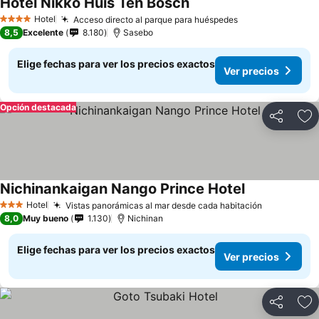
Hotel Nikko Huis Ten Bosch
Ver precios
Hotel
Acceso directo al parque para huéspedes
Ver precios
4 Estrellas
8,5
Excelente
8.180
Sasebo
Elige fechas para ver los precios exactos
Ver precios
Opción destacada
Compartir
Ag
Nichinankaigan Nango Prince Hotel
Ver precios
Hotel
Vistas panorámicas al mar desde cada habitación
Ver precio
3 Estrellas
8,0
Muy bueno
1.130
Nichinan
Elige fechas para ver los precios exactos
Ver precios
Compartir
Ag