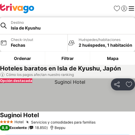
Favoritos
Iniciar 
Me
Destino
Isla de Kyushu
Check-in/out
Huéspedes/habitaciones
Fechas
2 huéspedes, 1 habitación
Ordenar
Filtrar
Mapa
Hoteles baratos en Isla de Kyushu, Japón
Cómo los pagos afectan nuestro ranking
Opción destacada
Compartir
Ag
Suginoi Hotel
Ver precios
Hotel
Servicios y comodidades para familias
Ver precios
4 Estrellas
8,8
Excelente
18.850
Beppu