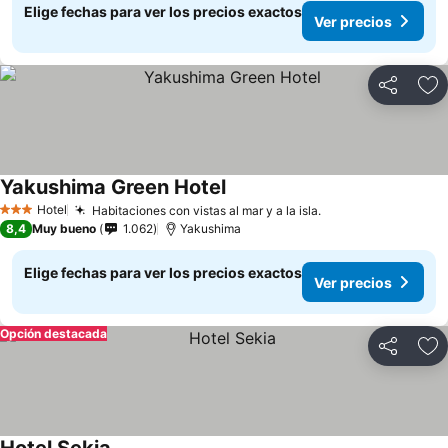
Elige fechas para ver los precios exactos
Ver precios
Compartir
Ag
Yakushima Green Hotel
Ver precios
Hotel
Habitaciones con vistas al mar y a la isla.
Ver precios
3 Estrellas
8,4
Muy bueno
1.062
Yakushima
Elige fechas para ver los precios exactos
Ver precios
Opción destacada
Compartir
Ag