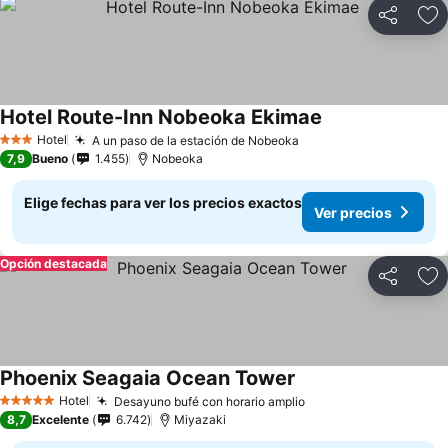
Compartir
Ag
Hotel Route-Inn Nobeoka Ekimae
Ver precios
Hotel
A un paso de la estación de Nobeoka
Ver precios
3 Estrellas
7,9
Bueno
1.455
Nobeoka
Elige fechas para ver los precios exactos
Ver precios
Opción destacada
Compartir
Ag
Phoenix Seagaia Ocean Tower
Ver precios
Hotel
Desayuno bufé con horario amplio
Ver precios
5 Estrellas
8,7
Excelente
6.742
Miyazaki