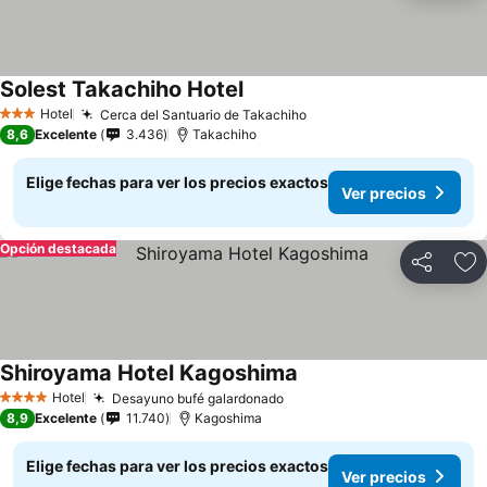
Solest Takachiho Hotel
Ver precios
Hotel
Cerca del Santuario de Takachiho
Ver precios
3 Estrellas
8,6
Excelente
3.436
Takachiho
Elige fechas para ver los precios exactos
Ver precios
Opción destacada
Compartir
Ag
Shiroyama Hotel Kagoshima
Ver precios
Hotel
Desayuno bufé galardonado
Ver precios
4 Estrellas
8,9
Excelente
11.740
Kagoshima
Elige fechas para ver los precios exactos
Ver precios