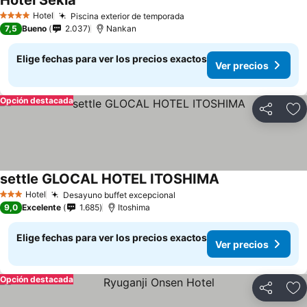
Hotel Sekia
Ver precios
Hotel
Piscina exterior de temporada
Ver precios
4 Estrellas
7,5
Bueno
2.037
Nankan
Elige fechas para ver los precios exactos
Ver precios
Opción destacada
Compartir
Ag
settle GLOCAL HOTEL ITOSHIMA
Ver precios
Hotel
Desayuno buffet excepcional
Ver precios
3 Estrellas
9,0
Excelente
1.685
Itoshima
Elige fechas para ver los precios exactos
Ver precios
Opción destacada
Compartir
Ag