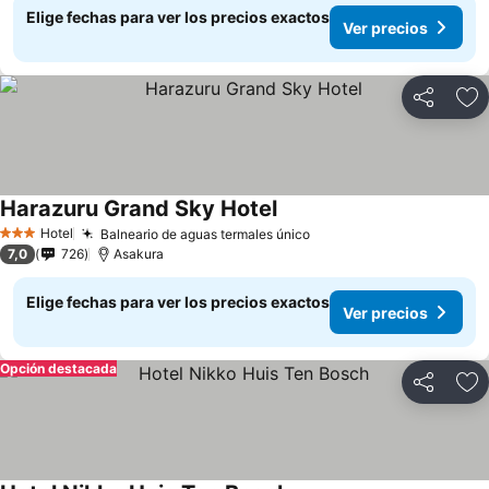
Elige fechas para ver los precios exactos
Ver precios
Compartir
Ag
Harazuru Grand Sky Hotel
Ver precios
Hotel
Balneario de aguas termales único
Ver precios
3 Estrellas
7,0
726
Asakura
Elige fechas para ver los precios exactos
Ver precios
Opción destacada
Compartir
Ag