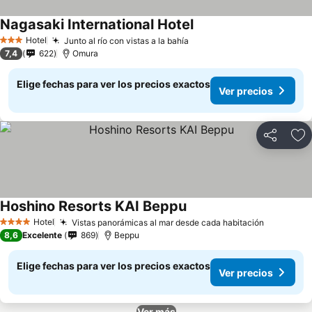
Nagasaki International Hotel
Ver precios
Hotel
Junto al río con vistas a la bahía
Ver precios
3 Estrellas
7,4
622
Omura
Elige fechas para ver los precios exactos
Ver precios
Compartir
Ag
Hoshino Resorts KAI Beppu
Ver precios
Hotel
Vistas panorámicas al mar desde cada habitación
Ver prec
4 Estrellas
8,6
Excelente
869
Beppu
Elige fechas para ver los precios exactos
Ver precios
Ver más