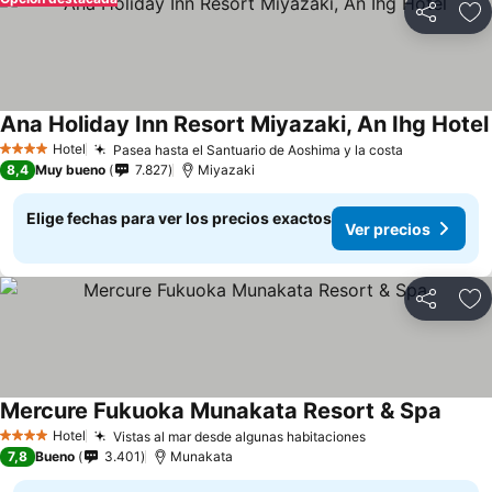
Compartir
Ag
Ana Holiday Inn Resort Miyazaki, An Ihg Hotel
Hotel
Pasea hasta el Santuario de Aoshima y la costa
Ver precio
4 Estrellas
8,4
Muy bueno
7.827
Miyazaki
Elige fechas para ver los precios exactos
Ver precios
Compartir
Ag
Mercure Fukuoka Munakata Resort & Spa
Ver pr
Hotel
Vistas al mar desde algunas habitaciones
Ver precios
4 Estrellas
7,8
Bueno
3.401
Munakata