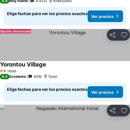
8,4
Muy bueno
4.432
Kitakyushu
Elige fechas para ver los precios exactos
Ver precios
Opción destacada
Compartir
Ag
Yorontou Village
Ver precios
Hotel
2 Estrellas
8,5
Excelente
409
Yoron
Elige fechas para ver los precios exactos
Ver precios
Compartir
Ag