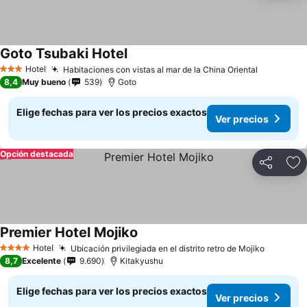
Goto Tsubaki Hotel
Ver precios
Hotel
Habitaciones con vistas al mar de la China Oriental
Ver preci
3 Estrellas
8,4
Muy bueno
539
Goto
Elige fechas para ver los precios exactos
Ver precios
Opción destacada
Compartir
Ag
Premier Hotel Mojiko
Ver precios
Hotel
Ubicación privilegiada en el distrito retro de Mojiko
Ver prec
4 Estrellas
8,7
Excelente
9.690
Kitakyushu
Elige fechas para ver los precios exactos
Ver precios