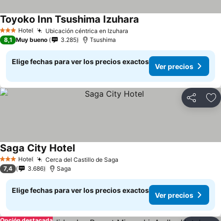
Toyoko Inn Tsushima Izuhara
Ver precios
Hotel
Ubicación céntrica en Izuhara
Ver precios
3 Estrellas
8,1
Muy bueno
3.285
Tsushima
Elige fechas para ver los precios exactos
Ver precios
Compartir
Ag
Saga City Hotel
Ver precios
Hotel
Cerca del Castillo de Saga
Ver precios
3 Estrellas
7,4
3.686
Saga
Elige fechas para ver los precios exactos
Ver precios
Opción destacada