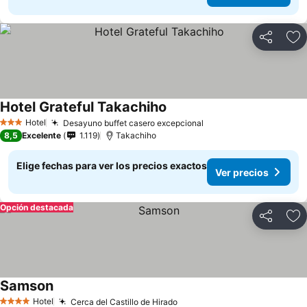
Compartir
Ag
Hotel Grateful Takachiho
Ver precios
Hotel
Desayuno buffet casero excepcional
Ver precios
3 Estrellas
8,5
Excelente
1.119
Takachiho
Elige fechas para ver los precios exactos
Ver precios
Opción destacada
Compartir
Ag
Samson
Ver precios
Hotel
Cerca del Castillo de Hirado
Ver precios
4 Estrellas