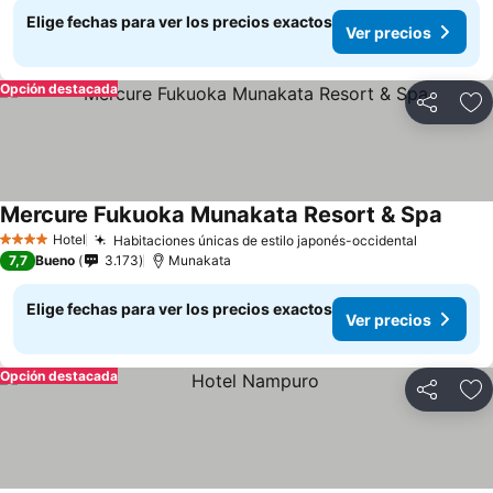
Elige fechas para ver los precios exactos
Ver precios
Opción destacada
Compartir
Ag
Mercure Fukuoka Munakata Resort & Spa
Ver pr
Hotel
Habitaciones únicas de estilo japonés-occidental
Ver prec
4 Estrellas
7,7
Bueno
3.173
Munakata
Elige fechas para ver los precios exactos
Ver precios
Opción destacada
Compartir
Ag