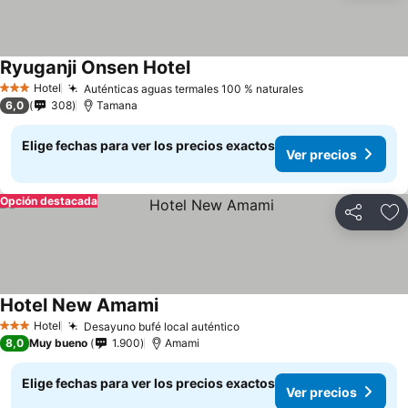
Ryuganji Onsen Hotel
Ver precios
Hotel
Auténticas aguas termales 100 % naturales
Ver precios
3 Estrellas
6,0
308
Tamana
Elige fechas para ver los precios exactos
Ver precios
Opción destacada
Compartir
Ag
Hotel New Amami
Ver precios
Hotel
Desayuno bufé local auténtico
Ver precios
3 Estrellas
8,0
Muy bueno
1.900
Amami
Elige fechas para ver los precios exactos
Ver precios