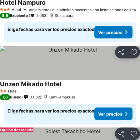
Hotel Nampuro
Ver precios
Hotel
Alojamientos que admiten mascotas con instalaciones dedicadas
3 Estrellas
8,5
Excelente
2.088
Shimabara
Elige fechas para ver los precios exactos
Ver precios
Compartir
Ag
Unzen Mikado Hotel
Ver precios
Hotel
2 Estrellas
7,6
Bueno
3.062
Kami-Amakusa
Elige fechas para ver los precios exactos
Ver precios
Opción destacada
Compartir
Ag