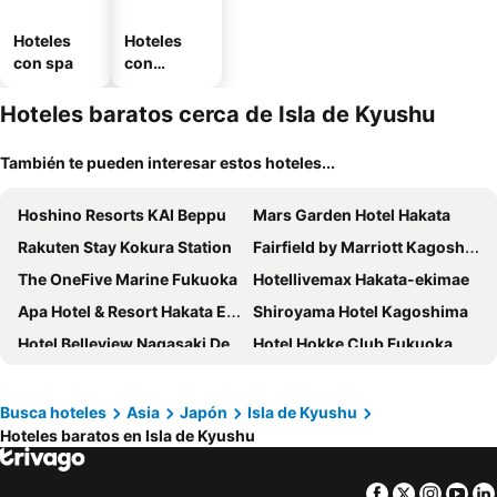
Hoteles
Hoteles
con spa
con
estaciona
miento
Hoteles baratos cerca de Isla de Kyushu
También te pueden interesar estos hoteles...
Hoshino Resorts KAI Beppu
Mars Garden Hotel Hakata
Rakuten Stay Kokura Station
Fairfield by Marriott Kagoshima Sakurajima
The OneFive Marine Fukuoka
Hotellivemax Hakata-ekimae
Apa Hotel & Resort Hakata Ekihigashi
Shiroyama Hotel Kagoshima
Hotel Belleview Nagasaki Dejima
Hotel Hokke Club Fukuoka
Toyoko Inn Hakata Nishi-Nakasu
HOTEL MYSTAYS Fukuoka Tenjin Minami
Hotel Hakata Nakasu Inn
Apa Hotel Hakata Ekimae 3chome
Busca hoteles
Asia
Japón
Isla de Kyushu
Hoteles baratos en Isla de Kyushu
Tabist Hotel Tetora Kitakyushu
Suginoi Hotel
Hotel Grateful Takachiho
Richmond Hotel Nagasaki Shianbashi
Facebook
Twitter
Insta
Yo