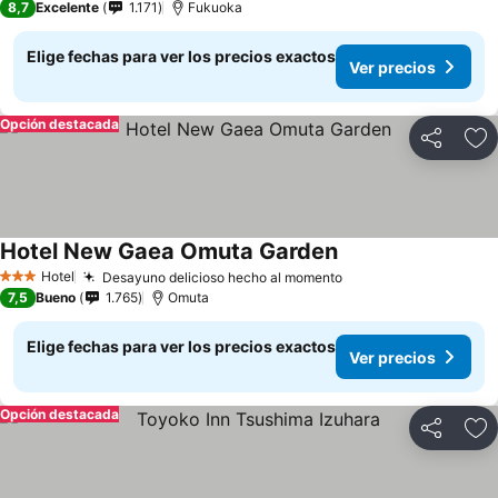
8,7
Excelente
1.171
Fukuoka
Elige fechas para ver los precios exactos
Ver precios
Opción destacada
Compartir
Ag
Hotel New Gaea Omuta Garden
Ver precios
Hotel
Desayuno delicioso hecho al momento
Ver precios
3 Estrellas
7,5
Bueno
1.765
Omuta
Elige fechas para ver los precios exactos
Ver precios
Opción destacada
Compartir
Ag