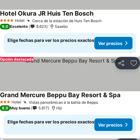
Hotel Okura JR Huis Ten Bosch
Ver precios
Hotel
Cerca de la estación de Huis Ten Bosch
Ver precios
4 Estrellas
9,0
Excelente
8.623
Sasebo
Elige fechas para ver los precios exactos
Ver precios
Opción destacada
Compartir
Ag
Grand Mercure Beppu Bay Resort & Spa
Ver prec
Hotel
Vistas panorámicas a la bahía de Beppu
Ver precios
3 Estrellas
8,0
Muy bueno
5.817
Hiji
Elige fechas para ver los precios exactos
Ver precios