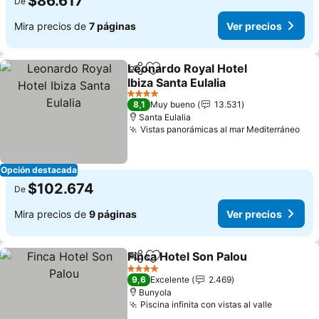
$86.617
De
Mira precios de
7 páginas
Ver precios
Leonardo Royal Hotel
Compartir
Agregar a favoritos
Ibiza Santa Eulalia
4 Estrellas
8,1
Muy bueno
13.531
Santa Eulalia
Vistas panorámicas al mar Mediterráneo
Opción destacada
$102.674
De
Mira precios de
9 páginas
Ver precios
Finca Hotel Son Palou
Compartir
Agregar a favoritos
4 Estrellas
9,6
Excelente
2.469
Bunyola
Piscina infinita con vistas al valle