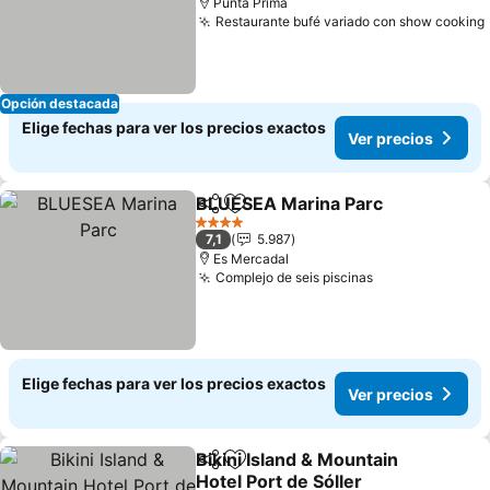
Punta Prima
Restaurante bufé variado con show cooking
Opción destacada
Elige fechas para ver los precios exactos
Ver precios
BLUESEA Marina Parc
Compartir
Agregar a favoritos
4 Estrellas
7,1
5.987
Es Mercadal
Complejo de seis piscinas
Elige fechas para ver los precios exactos
Ver precios
Bikini Island & Mountain
Compartir
Agregar a favoritos
Hotel Port de Sóller