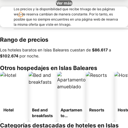
Ver más
Los precios y la disponibilidad que recibe trivago de las páginas
web de reserva cambian de manera constante. Por lo tanto, es
posible que no siempre encuentres en una página web de reserva
la misma oferta que viste en trivago.
Rango de precios
Los hoteles baratos en Islas Baleares cuestan de
‎$86.617
a
‎$102.674
por noche.
Otros hospedajes en Islas Baleares
Hotel
Bed and
Apartamen
Resorts
Host
breakfasts
to
amueblad
Categorías destacadas de hoteles en Islas
o