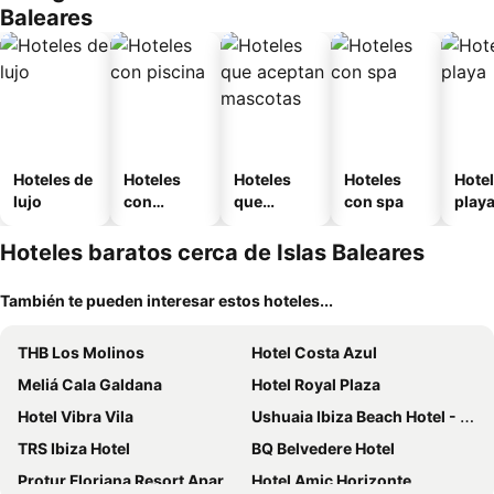
Baleares
Hoteles de
Hoteles
Hoteles
Hoteles
Hotel
lujo
con
que
con spa
play
piscina
aceptan
mascotas
Hoteles baratos cerca de Islas Baleares
También te pueden interesar estos hoteles...
THB Los Molinos
Hotel Costa Azul
Meliá Cala Galdana
Hotel Royal Plaza
Hotel Vibra Vila
Ushuaia Ibiza Beach Hotel - Adults Only
TRS Ibiza Hotel
BQ Belvedere Hotel
Protur Floriana Resort Aparthotel
Hotel Amic Horizonte