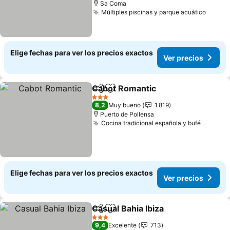
Sa Coma
Múltiples piscinas y parque acuático
Elige fechas para ver los precios exactos
Ver precios
Cabot Romantic
Compartir
Agregar a favoritos
3 Estrellas
8,2
Muy bueno
1.819
Puerto de Pollensa
Cocina tradicional española y bufé
Elige fechas para ver los precios exactos
Ver precios
Casual Bahia Ibiza
Compartir
Agregar a favoritos
3 Estrellas
9,4
Excelente
713