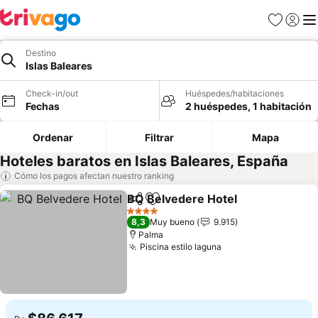
Favoritos
Iniciar 
Me
Destino
Islas Baleares
Check-in/out
Huéspedes/habitaciones
Fechas
2 huéspedes, 1 habitación
Ordenar
Filtrar
Mapa
Hoteles baratos en Islas Baleares, España
Cómo los pagos afectan nuestro ranking
BQ Belvedere Hotel
Compartir
Agregar a favoritos
4 Estrellas
8,3
Muy bueno
9.915
Palma
Piscina estilo laguna