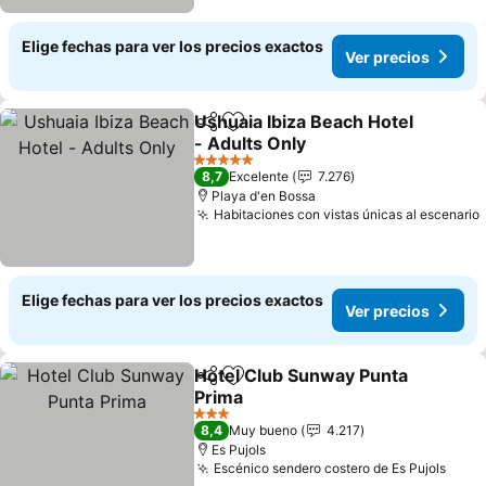
Elige fechas para ver los precios exactos
Ver precios
Ushuaia Ibiza Beach Hotel
Compartir
Agregar a favoritos
- Adults Only
5 Estrellas
8,7
Excelente
7.276
Playa d'en Bossa
Habitaciones con vistas únicas al escenario
Elige fechas para ver los precios exactos
Ver precios
Hotel Club Sunway Punta
Compartir
Agregar a favoritos
Prima
3 Estrellas
8,4
Muy bueno
4.217
Es Pujols
Escénico sendero costero de Es Pujols