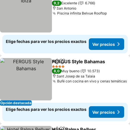
4 Estrellas
9,2
Excelente
6.766
San Antonio
Piscina infinita Belvue Rooftop
Elige fechas para ver los precios exactos
Ver precios
FERGUS Style Bahamas
Compartir
Agregar a favoritos
4 Estrellas
8,0
Muy bueno
10.573
Sant Josep de sa Talaia
Bufé con cocina en vivo y cenas temáticas
Opción destacada
Elige fechas para ver los precios exactos
Ver precios
Hotel Palma Bellver