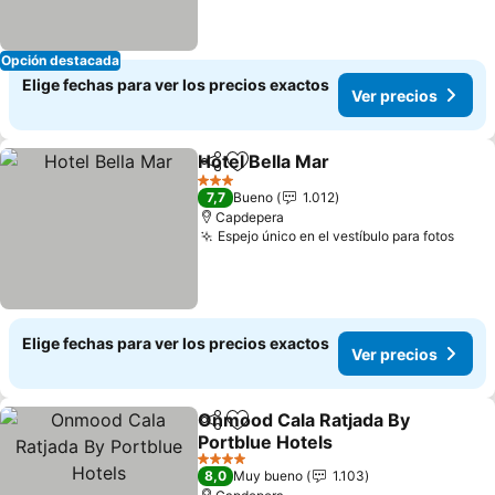
Opción destacada
Elige fechas para ver los precios exactos
Ver precios
Hotel Bella Mar
Compartir
Agregar a favoritos
3 Estrellas
7,7
Bueno
1.012
Capdepera
Espejo único en el vestíbulo para fotos
Elige fechas para ver los precios exactos
Ver precios
Onmood Cala Ratjada By
Compartir
Agregar a favoritos
Portblue Hotels
4 Estrellas
8,0
Muy bueno
1.103