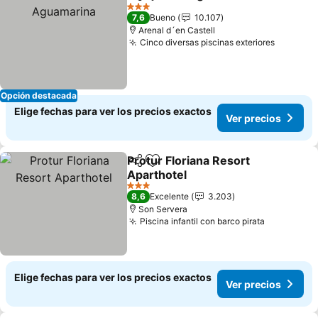
Compartir
Agregar a favoritos
3 Estrellas
7,6
Bueno
10.107
Arenal d´en Castell
Cinco diversas piscinas exteriores
Opción destacada
Elige fechas para ver los precios exactos
Ver precios
Protur Floriana Resort
Compartir
Agregar a favoritos
Aparthotel
3 Estrellas
8,6
Excelente
3.203
Son Servera
Piscina infantil con barco pirata
Elige fechas para ver los precios exactos
Ver precios