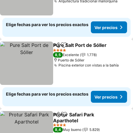
Arquitectura tradicional mallorquina
Elige fechas para ver los precios exactos
Ver precios
Pure Salt Port de Sóller
Compartir
Agregar a favoritos
4 Estrellas
8,5
Excelente
1.778
Puerto de Sóller
Piscina exterior con vistas a la bahía
Elige fechas para ver los precios exactos
Ver precios
Protur Safari Park
Compartir
Agregar a favoritos
Aparthotel
4 Estrellas
8,4
Muy bueno
5.829