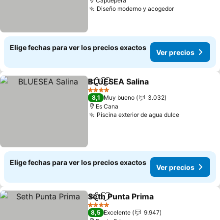
Capdepera
Diseño moderno y acogedor
Elige fechas para ver los precios exactos
Ver precios
BLUESEA Salina
Compartir
Agregar a favoritos
4 Estrellas
8,1
Muy bueno
3.032
Es Cana
Piscina exterior de agua dulce
Elige fechas para ver los precios exactos
Ver precios
Seth Punta Prima
Compartir
Agregar a favoritos
4 Estrellas
8,5
Excelente
9.947