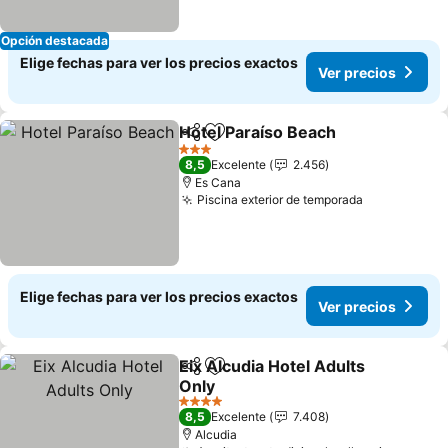
Opción destacada
Elige fechas para ver los precios exactos
Ver precios
Hotel Paraíso Beach
Compartir
Agregar a favoritos
3 Estrellas
8,5
Excelente
2.456
Es Cana
Piscina exterior de temporada
Elige fechas para ver los precios exactos
Ver precios
Eix Alcudia Hotel Adults
Compartir
Agregar a favoritos
Only
4 Estrellas
8,5
Excelente
7.408
Alcudia