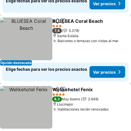
Elige fechas para ver los precios exactos
Ver precios
BLUESEA Coral Beach
Compartir
Agregar a favoritos
3 Estrellas
7,4
5.378
Santa Eulalia
Balcones o terrazas con vistas al mar
Opción destacada
Elige fechas para ver los precios exactos
Ver precios
Welikehotel Fenix
Compartir
Agregar a favoritos
4 Estrellas
8,2
Muy bueno
2.649
Llucmajor
Habitaciones recién renovadas