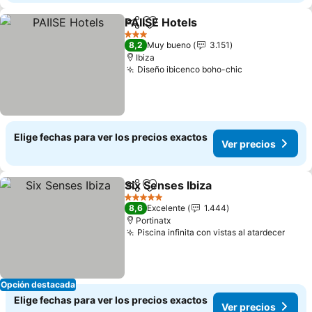
PAIISE Hotels
Compartir
Agregar a favoritos
3 Estrellas
8,2
Muy bueno
3.151
Ibiza
Diseño ibicenco boho-chic
Elige fechas para ver los precios exactos
Ver precios
Six Senses Ibiza
Compartir
Agregar a favoritos
5 Estrellas
8,6
Excelente
1.444
Portinatx
Piscina infinita con vistas al atardecer
Opción destacada
Elige fechas para ver los precios exactos
Ver precios