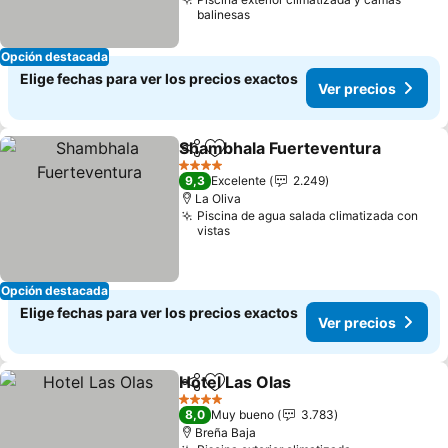
balinesas
Opción destacada
Elige fechas para ver los precios exactos
Ver precios
Shambhala Fuerteventura
Compartir
Agregar a favoritos
4 Estrellas
9,3
Excelente
2.249
La Oliva
Piscina de agua salada climatizada con
vistas
Opción destacada
Elige fechas para ver los precios exactos
Ver precios
Hotel Las Olas
Compartir
Agregar a favoritos
4 Estrellas
8,0
Muy bueno
3.783
Breña Baja