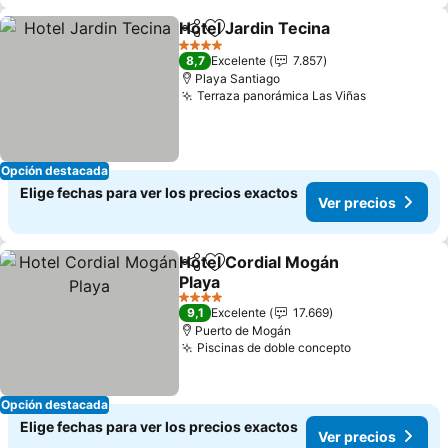
Hotel Jardin Tecina
Compartir
Agregar a favoritos
4 Estrellas
8,7
Excelente
7.857
Playa Santiago
Terraza panorámica Las Viñas
Opción destacada
Elige fechas para ver los precios exactos
Ver precios
Hotel Cordial Mogán
Compartir
Agregar a favoritos
Playa
4 Estrellas
9,1
Excelente
17.669
Puerto de Mogán
Piscinas de doble concepto
Opción destacada
Elige fechas para ver los precios exactos
Ver precios