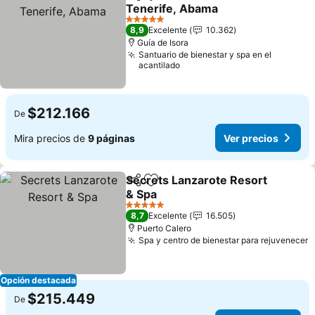
Compartir
Agregar a favoritos
Tenerife, Abama
5 Estrellas
8,9
Excelente
10.362
Guía de Isora
Santuario de bienestar y spa en el
acantilado
$212.166
De
Mira precios de
9 páginas
Ver precios
Secrets Lanzarote Resort
Compartir
Agregar a favoritos
& Spa
5 Estrellas
8,7
Excelente
16.505
Puerto Calero
Spa y centro de bienestar para rejuvenecer
Opción destacada
$215.449
De