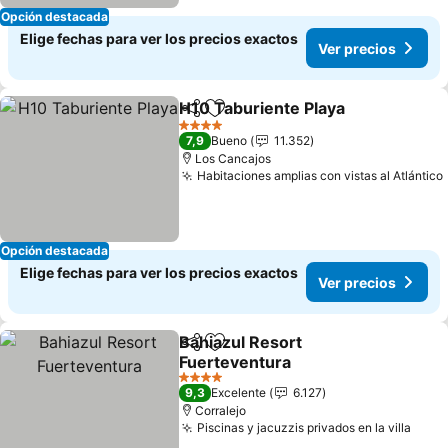
Opción destacada
Elige fechas para ver los precios exactos
Ver precios
H10 Taburiente Playa
Compartir
Agregar a favoritos
4 Estrellas
7,9
Bueno
11.352
Los Cancajos
Habitaciones amplias con vistas al Atlántico
Opción destacada
Elige fechas para ver los precios exactos
Ver precios
Bahiazul Resort
Compartir
Agregar a favoritos
Fuerteventura
4 Estrellas
9,3
Excelente
6.127
Corralejo
Piscinas y jacuzzis privados en la villa