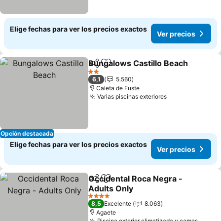
Elige fechas para ver los precios exactos
Ver precios
Bungalows Castillo Beach
Compartir
Agregar a favoritos
2 Estrellas
6,1
5.560
Caleta de Fuste
Varias piscinas exteriores
Opción destacada
Elige fechas para ver los precios exactos
Ver precios
Occidental Roca Negra -
Compartir
Agregar a favoritos
Adults Only
4 Estrellas
8,5
Excelente
8.063
Agaete
Piscina exterior climatizada y camas