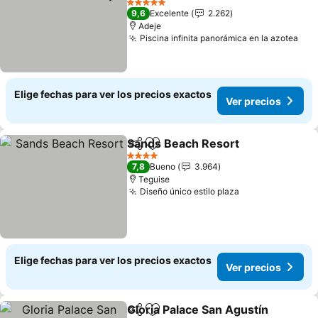
5 Estrellas
9,6
Excelente
2.262
Adeje
Piscina infinita panorámica en la azotea
Elige fechas para ver los precios exactos
Ver precios
Sands Beach Resort
Compartir
Agregar a favoritos
4 Estrellas
7,8
Bueno
3.964
Teguise
Diseño único estilo plaza
Elige fechas para ver los precios exactos
Ver precios
Gloria Palace San Agustín
Compartir
Agregar a favoritos