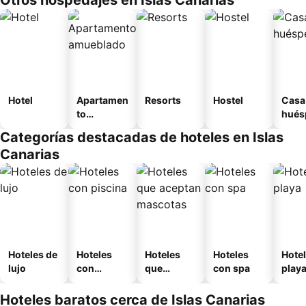
Otros hospedajes en Islas Canarias
Hotel
Apartamen
Resorts
Hostel
Casa
to
hués
amueblad
Categorías destacadas de hoteles en Islas
o
Canarias
Hoteles de
Hoteles
Hoteles
Hoteles
Hotel
lujo
con
que
con spa
play
piscina
aceptan
mascotas
Hoteles baratos cerca de Islas Canarias