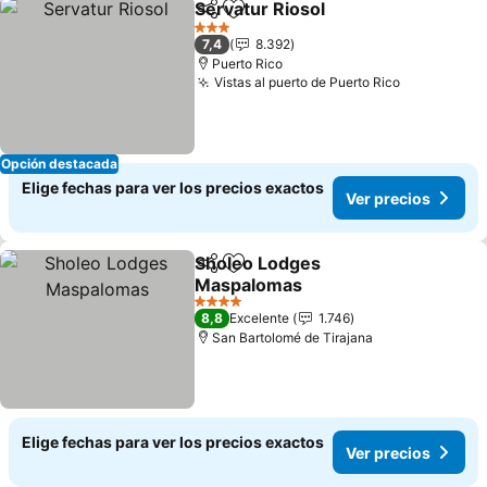
Servatur Riosol
Compartir
Agregar a favoritos
3 Estrellas
7,4
8.392
Puerto Rico
Vistas al puerto de Puerto Rico
Opción destacada
Elige fechas para ver los precios exactos
Ver precios
Sholeo Lodges
Compartir
Agregar a favoritos
Maspalomas
4 Estrellas
8,8
Excelente
1.746
San Bartolomé de Tirajana
Elige fechas para ver los precios exactos
Ver precios