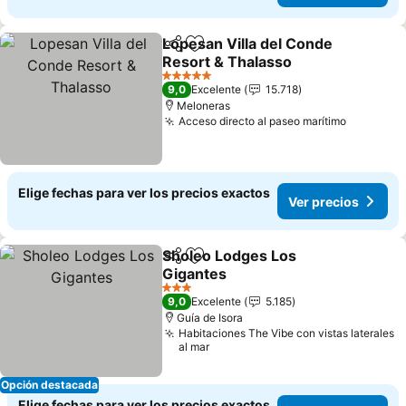
Lopesan Villa del Conde
Compartir
Agregar a favoritos
Resort & Thalasso
5 Estrellas
9,0
Excelente
15.718
Meloneras
Acceso directo al paseo marítimo
Elige fechas para ver los precios exactos
Ver precios
Sholeo Lodges Los
Compartir
Agregar a favoritos
Gigantes
3 Estrellas
9,0
Excelente
5.185
Guía de Isora
Habitaciones The Vibe con vistas laterales
al mar
Opción destacada
Elige fechas para ver los precios exactos