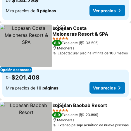
$134.789
De
Mira precios de
9 páginas
Ver precios
Lopesan Costa
Compartir
Agregar a favoritos
Meloneras Resort & SPA
5 Estrellas
8,8
Excelente
33.595
Meloneras
Espectacular piscina infinita de 100 metros
Opción destacada
$201.408
De
Mira precios de
10 páginas
Ver precios
Lopesan Baobab Resort
Compartir
Agregar a favoritos
5 Estrellas
8,9
Excelente
23.899
Meloneras
Extenso paisaje acuático de nueve piscinas