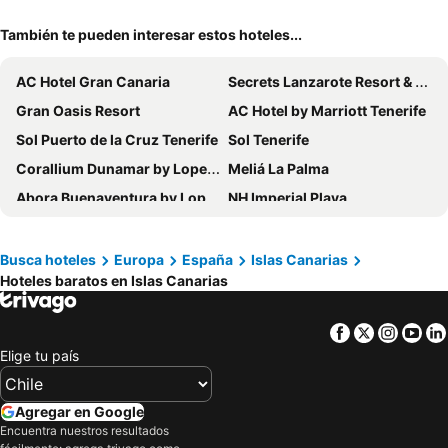
También te pueden interesar estos hoteles...
AC Hotel Gran Canaria
Secrets Lanzarote Resort & Spa
Gran Oasis Resort
AC Hotel by Marriott Tenerife
Sol Puerto de la Cruz Tenerife
Sol Tenerife
Corallium Dunamar by Lopesan Hotels - Adults Only
Meliá La Palma
Abora Buenaventura by Lopesan Hotels
NH Imperial Playa
Hotel Cristina By Tigotan Las Palmas - Adults Only +16
Hotel Best Jacaranda
Tivoli La Caleta Tenerife Resort
Grupotel Flamingo Beach
Busca hoteles
Europa
España
Islas Canarias
Hoteles baratos en Islas Canarias
Hotel Best Semiramis
Hotel Puerto Palace
Hotel Puerto de La Luz by Pierre & Vacances
Iberostar Selection Anthelia
Facebook
Twitter
Insta
Yo
URBANSEA Atlanta
Paradisus by Meliá Fuerteventura
Elige tu país
Laguna Nivaria Hotel & Spa
Hotel Principe Paz
Lopesan Baobab Resort
Occidental Las Palmas
Agregar en Google
Gran Tagoro Family & Fun Playa Blanca
MYND Yaiza
Encuentra nuestros resultados