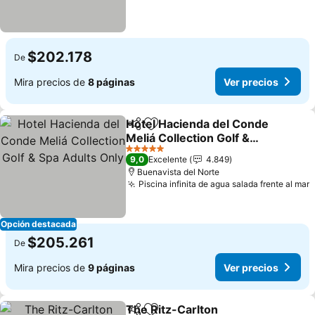
$202.178
De
Mira precios de
8 páginas
Ver precios
Hotel Hacienda del Conde
Compartir
Agregar a favoritos
Meliá Collection Golf &
Spa Adults Only
5 Estrellas
9,0
Excelente
4.849
Buenavista del Norte
Piscina infinita de agua salada frente al mar
Opción destacada
$205.261
De
Mira precios de
9 páginas
Ver precios
The Ritz-Carlton