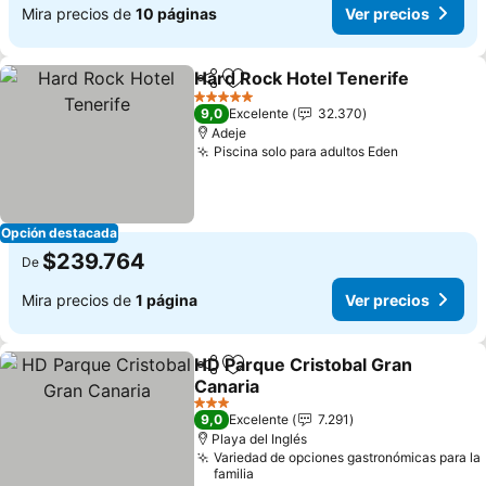
Mira precios de
10 páginas
Ver precios
Hard Rock Hotel Tenerife
Compartir
Agregar a favoritos
5 Estrellas
9,0
Excelente
32.370
Adeje
Piscina solo para adultos Eden
Opción destacada
$239.764
De
Mira precios de
1 página
Ver precios
HD Parque Cristobal Gran
Compartir
Agregar a favoritos
Canaria
3 Estrellas
9,0
Excelente
7.291
Playa del Inglés
Variedad de opciones gastronómicas para la
familia