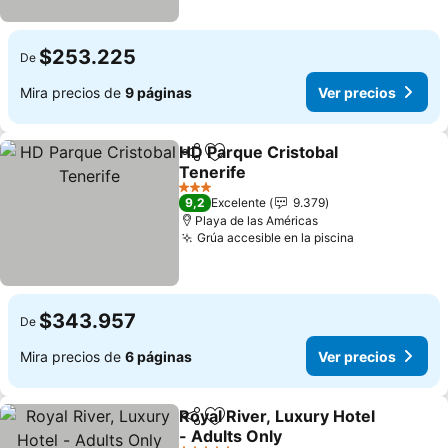
$253.225
De
Mira precios de
9 páginas
Ver precios
HD Parque Cristobal
Compartir
Agregar a favoritos
Tenerife
3 Estrellas
9,2
Excelente
9.379
Playa de las Américas
Grúa accesible en la piscina
$343.957
De
Mira precios de
6 páginas
Ver precios
Royal River, Luxury Hotel
Compartir
Agregar a favoritos
- Adults Only