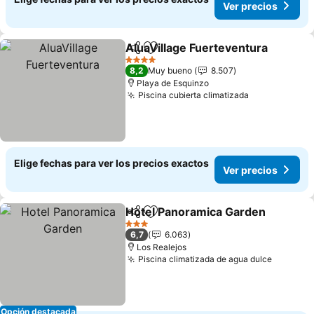
Ver precios
AluaVillage Fuerteventura
Compartir
Agregar a favoritos
4 Estrellas
8,2
Muy bueno
8.507
Playa de Esquinzo
Piscina cubierta climatizada
Elige fechas para ver los precios exactos
Ver precios
Hotel Panoramica Garden
Compartir
Agregar a favoritos
3 Estrellas
6,7
6.063
Los Realejos
Piscina climatizada de agua dulce
Opción destacada