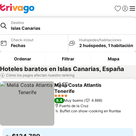
Favoritos
Iniciar 
Me
Destino
Islas Canarias
Check-in/out
Huéspedes/habitaciones
Fechas
2 huéspedes, 1 habitación
Ordenar
Filtrar
Mapa
Hoteles baratos en Islas Canarias, España
Cómo los pagos afectan nuestro ranking
Meliá Costa Atlantis
Compartir
Agregar a favoritos
Tenerife
4 Estrellas
8,4
Muy bueno
4.666
Puerto de la Cruz
Buffet con show-cooking en Rumba