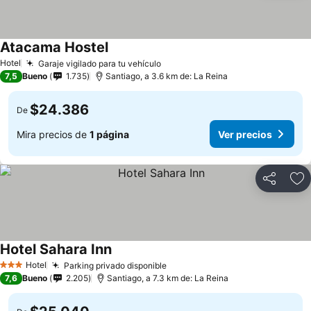
Atacama Hostel
Hotel
Garaje vigilado para tu vehículo
7,5
Bueno
1.735
Santiago, a 3.6 km de: La Reina
$24.386
De
Mira precios de
1 página
Ver precios
Compartir
Ag
Hotel Sahara Inn
Hotel
Parking privado disponible
3 Estrellas
7,6
Bueno
2.205
Santiago, a 7.3 km de: La Reina