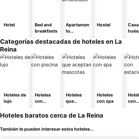
Hotel
Bed and
Apartamen
Hostel
Casa
breakfasts
to
hués
amueblad
Categorías destacadas de hoteles en La
o
Reina
Hoteles de
Hoteles
Hoteles
Hoteles
Hote
lujo
con
que
con spa
con
piscina
aceptan
esta
mascotas
mien
Hoteles baratos cerca de La Reina
También te pueden interesar estos hoteles...