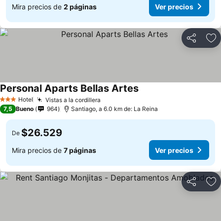
Mira precios de
2 páginas
Ver precios
Compartir
Ag
Personal Aparts Bellas Artes
Hotel
Vistas a la cordillera
3 Estrellas
7,5
Bueno
964
Santiago, a 6.0 km de: La Reina
$26.529
De
Mira precios de
7 páginas
Ver precios
Compartir
Ag