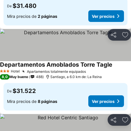
$31.480
De
Mira precios de
2 páginas
Ver precios
Compartir
Ag
Departamentos Amoblados Torre Tagle
Hotel
Apartamentos totalmente equipados
3 Estrellas
8,0
Muy bueno
488
Santiago, a 6.0 km de: La Reina
$31.522
De
Mira precios de
8 páginas
Ver precios
Compartir
Ag