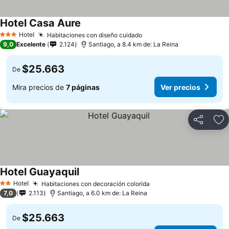
Hotel Casa Aure
Hotel
Habitaciones con diseño cuidado
3 Estrellas
9,0
Excelente
2.124
Santiago, a 8.4 km de: La Reina
$25.663
De
Mira precios de
7 páginas
Ver precios
Compartir
Ag
Hotel Guayaquil
Hotel
Habitaciones con decoración colorida
2 Estrellas
7,0
2.113
Santiago, a 6.0 km de: La Reina
$25.663
De