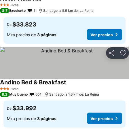
Hotel
3 Estrellas
8,7
Excelente
5
Santiago, a 5.9 km de: La Reina
$33.823
De
Mira precios de
3 páginas
Ver precios
Compartir
Ag
Andino Bed & Breakfast
Hotel
3 Estrellas
8,2
Muy bueno
601
Santiago, a 1.6 km de: La Reina
$33.992
De
Mira precios de
3 páginas
Ver precios