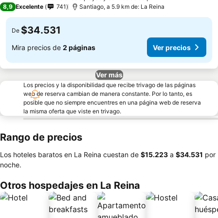
3 Estrellas
8,9
Excelente
741
Santiago, a 5.9 km de: La Reina
$34.531
De
Mira precios de
2 páginas
Ver precios
Ver más
Los precios y la disponibilidad que recibe trivago de las páginas
web de reserva cambian de manera constante. Por lo tanto, es
posible que no siempre encuentres en una página web de reserva
la misma oferta que viste en trivago.
Rango de precios
Los hoteles baratos en La Reina cuestan de
‎$15.223
a
‎$34.531
por
noche.
Otros hospedajes en La Reina