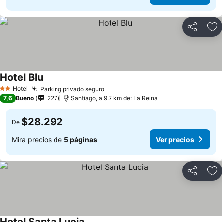
Compartir
Ag
Hotel Blu
Hotel
Parking privado seguro
2 Estrellas
7,6
Bueno
227
Santiago, a 9.7 km de: La Reina
$28.292
De
Mira precios de
5 páginas
Ver precios
Compartir
Ag
Hotel Santa Lucia