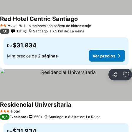
Red Hotel Centric Santiago
Hotel
Habitaciones con bañera de hidromasaje
2 Estrellas
7,0
1.914
Santiago, a 7.5 km de: La Reina
$31.934
De
Mira precios de
2 páginas
Ver precios
Compartir
Ag
Residencial Universitaria
Hotel
3 Estrellas
8,5
Excelente
550
Santiago, a 8.3 km de: La Reina
$31.934
De