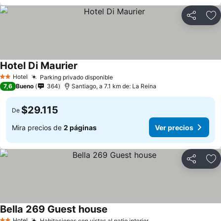
Compartir
Ag
Hotel Di Maurier
Hotel
Parking privado disponible
2 Estrellas
7,6
Bueno
364
Santiago, a 7.1 km de: La Reina
$29.115
De
Mira precios de
2 páginas
Ver precios
Compartir
Ag
Bella 269 Guest house
Hotel
Habitaciones con vistas al patio interior