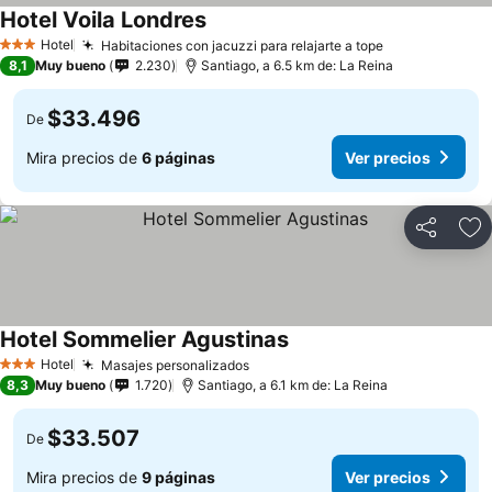
Hotel Voila Londres
Hotel
Habitaciones con jacuzzi para relajarte a tope
3 Estrellas
8,1
Muy bueno
2.230
Santiago, a 6.5 km de: La Reina
$33.496
De
Mira precios de
6 páginas
Ver precios
Compartir
Ag
Hotel Sommelier Agustinas
Hotel
Masajes personalizados
3 Estrellas
8,3
Muy bueno
1.720
Santiago, a 6.1 km de: La Reina
$33.507
De
Mira precios de
9 páginas
Ver precios