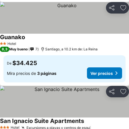
Compartir
Ag
Guanako
Hotel
2 Estrellas
8,3
Muy bueno
7
Santiago, a 10.2 km de: La Reina
$34.425
De
Mira precios de
3 páginas
Ver precios
Compartir
Ag
San Ignacio Suite Apartments
Hotel
Excursiones a playas y centros de esquí