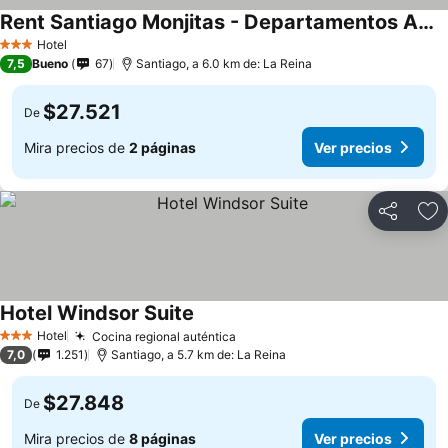
Rent Santiago Monjitas - Departamentos Amoblados
Hotel
3 Estrellas
7,5
Bueno
67
Santiago, a 6.0 km de: La Reina
$27.521
De
Mira precios de
2 páginas
Ver precios
Compartir
Ag
Hotel Windsor Suite
Hotel
Cocina regional auténtica
3 Estrellas
7,0
1.251
Santiago, a 5.7 km de: La Reina
$27.848
De
Mira precios de
8 páginas
Ver precios