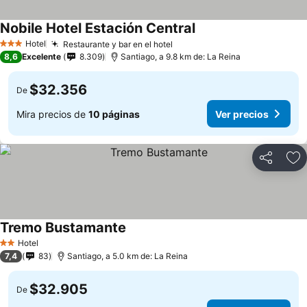
Nobile Hotel Estación Central
Hotel
Restaurante y bar en el hotel
3 Estrellas
8,6
Excelente
8.309
Santiago, a 9.8 km de: La Reina
$32.356
De
Mira precios de
10 páginas
Ver precios
Compartir
Ag
Tremo Bustamante
Hotel
2 Estrellas
7,4
83
Santiago, a 5.0 km de: La Reina
$32.905
De