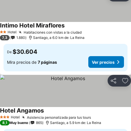
Intimo Hotel Miraflores
Hotel
Habitaciones con vistas a la ciudad
2 Estrellas
7,3
1.880
Santiago, a 6.0 km de: La Reina
$30.604
De
Mira precios de
7 páginas
Ver precios
Compartir
Ag
Hotel Angamos
Hotel
Asistencia personalizada para tus tours
3 Estrellas
8,1
Muy bueno
865
Santiago, a 5.9 km de: La Reina