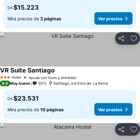
$15.223
De
Mira precios de
2 páginas
Ver precios
Compartir
Ag
VR Suite Santiago
Hotel
Ayuda con tours y entradas
3 Estrellas
8,0
Muy bueno
931
Santiago, a 6.9 km de: La Reina
$23.531
De
Mira precios de
10 páginas
Ver precios
Compartir
Ag