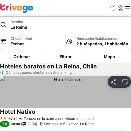
Favoritos
Iniciar 
Me
Destino
La Reina
Check-in/out
Huéspedes/habitaciones
Fechas
2 huéspedes, 1 habitación
Ordenar
Filtrar
Mapa
Hoteles baratos en La Reina, Chile
Cómo los pagos afectan nuestro ranking
Compartir
Ag
Hotel Nativo
Hotel
Terraza en la azotea con vistas a la ciudad
2 Estrellas
7,6
Bueno
1.139
Santiago, a 5.1 km de: La Reina