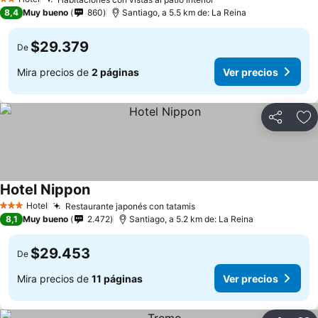
2 Estrellas
8,4
Muy bueno
860
Santiago, a 5.5 km de: La Reina
$29.379
De
Mira precios de
2 páginas
Ver precios
Compartir
Ag
Hotel Nippon
Hotel
Restaurante japonés con tatamis
3 Estrellas
8,1
Muy bueno
2.472
Santiago, a 5.2 km de: La Reina
$29.453
De
Mira precios de
11 páginas
Ver precios