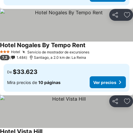
Compartir
Ag
Hotel Nogales By Tempo Rent
Hotel
Servicio de mostrador de excursiones
3 Estrellas
7,2
1.484
Santiago, a 2.0 km de: La Reina
$33.623
De
Mira precios de
10 páginas
Ver precios
Compartir
Ag
Hotel Vista Hill