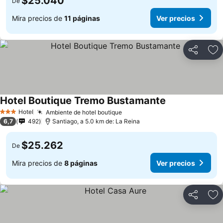
$25.040
De
Mira precios de
11 páginas
Ver precios
Compartir
Ag
Hotel Boutique Tremo Bustamante
Hotel
Ambiente de hotel boutique
3 Estrellas
6,7
492
Santiago, a 5.0 km de: La Reina
$25.262
De
Mira precios de
8 páginas
Ver precios
Compartir
Ag