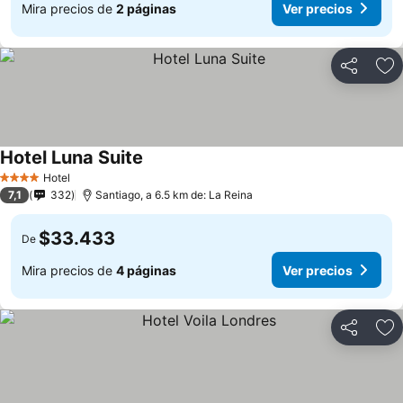
Mira precios de
2 páginas
Ver precios
Compartir
Ag
Hotel Luna Suite
Hotel
4 Estrellas
7,1
332
Santiago, a 6.5 km de: La Reina
$33.433
De
Mira precios de
4 páginas
Ver precios
Compartir
Ag