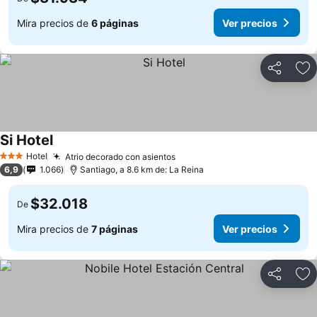
Mira precios de
6 páginas
Ver precios
Compartir
Ag
Si Hotel
Hotel
Atrio decorado con asientos
3 Estrellas
6,9
1.066
Santiago, a 8.6 km de: La Reina
$32.018
De
Mira precios de
7 páginas
Ver precios
Compartir
Ag