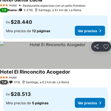
Hotel
Restaurante espacioso con un patio frondoso.
3 Estrellas
7,5
Bueno
3.376
Santiago, a 6.1 km de: La Reina
$28.440
De
Mira precios de
12 páginas
Ver precios
Compartir
Ag
Hotel El Rinconcito Acogedor
Hotel
3 Estrellas
7,4
315
Santiago, a 6.2 km de: La Reina
$28.513
De
Mira precios de
5 páginas
Ver precios