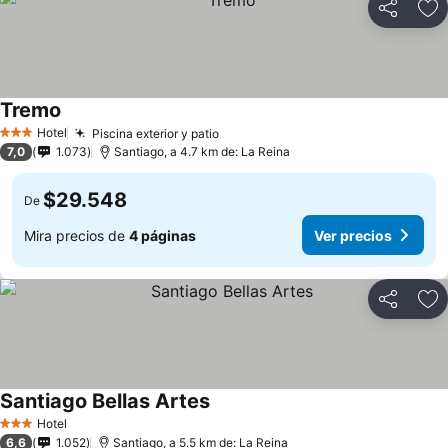
Compartir
Ag
Tremo
Hotel
Piscina exterior y patio
3 Estrellas
7,0
1.073
Santiago, a 4.7 km de: La Reina
$29.548
De
Mira precios de
4 páginas
Ver precios
Compartir
Ag
Santiago Bellas Artes
Hotel
3 Estrellas
6,6
1.052
Santiago, a 5.5 km de: La Reina