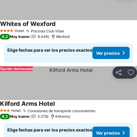
Whites of Wexford
Ver precios
Hotel
Piscinas Club Vitae
Ver precios
4 Estrellas
8,2
Muy bueno
9.446
Wexford
Elige fechas para ver los precios exactos
Ver precios
Opción destacada
Compartir
Ag
Kilford Arms Hotel
Ver precios
Hotel
Conexiones de transporte convenientes
Ver precios
3 Estrellas
8,2
Muy bueno
5.279
Kilkenny
Elige fechas para ver los precios exactos
Ver precios