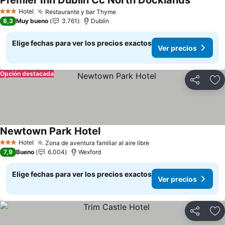
Premier Inn Dublin Cc North Docklands
Ver prec
Hotel
Restaurante y bar Thyme
Ver precios
3 Estrellas
8,3
Muy bueno
3.761
Dublín
Elige fechas para ver los precios exactos
Ver precios
Opción destacada
Compartir
Ag
Newtown Park Hotel
Ver precios
Hotel
Zona de aventura familiar al aire libre
Ver precios
3 Estrellas
7,9
Bueno
6.004
Wexford
Elige fechas para ver los precios exactos
Ver precios
Compartir
Ag