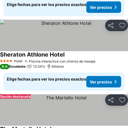
Elige fechas para ver los precios exactos
Ver precios
Compartir
Ag
Sheraton Athlone Hotel
Ver precios
Hotel
Piscina interactiva con chorros de masaje
Ver precios
4 Estrellas
9,0
Excelente
12.541
Athlone
Elige fechas para ver los precios exactos
Ver precios
Opción destacada
Compartir
Ag