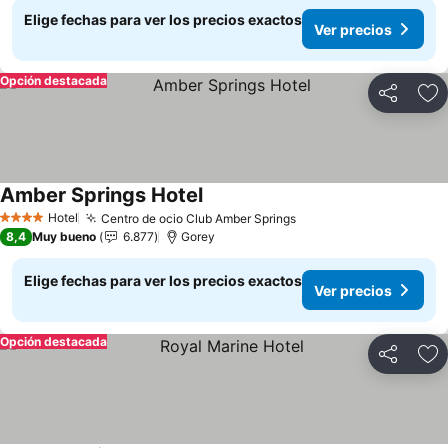
Elige fechas para ver los precios exactos
Ver precios
Opción destacada
Compartir
Ag
Amber Springs Hotel
Ver precios
Hotel
Centro de ocio Club Amber Springs
Ver precios
4 Estrellas
8,4
Muy bueno
6.877
Gorey
Elige fechas para ver los precios exactos
Ver precios
Opción destacada
Compartir
Ag