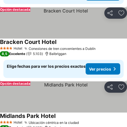
Opción destacada
Compartir
Ag
Bracken Court Hotel
Ver precios
Hotel
Conexiones de tren convenientes a Dublín
Ver precios
4 Estrellas
8,5
Excelente
5.103
Balbriggan
Elige fechas para ver los precios exactos
Ver precios
Opción destacada
Compartir
Ag
Midlands Park Hotel
Ver precios
Hotel
Ubicación céntrica en la ciudad
Ver precios
4 Estrellas