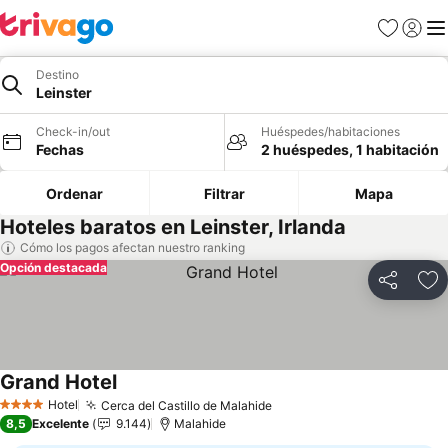
Favoritos
Iniciar 
Me
Destino
Leinster
Check-in/out
Huéspedes/habitaciones
Fechas
2 huéspedes, 1 habitación
Ordenar
Filtrar
Mapa
Hoteles baratos en Leinster, Irlanda
Cómo los pagos afectan nuestro ranking
Opción destacada
Compartir
Ag
Grand Hotel
Ver precios
Hotel
Cerca del Castillo de Malahide
Ver precios
4 Estrellas
8,5
Excelente
9.144
Malahide