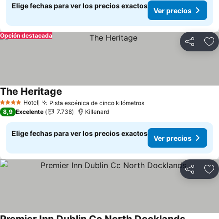
Elige fechas para ver los precios exactos
Ver precios
Opción destacada
Compartir
Ag
The Heritage
Ver precios
Hotel
Pista escénica de cinco kilómetros
Ver precios
4 Estrellas
8,9
Excelente
7.738
Killenard
Elige fechas para ver los precios exactos
Ver precios
Compartir
Ag