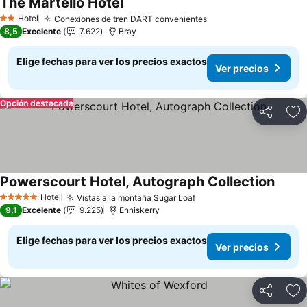
The Martello Hotel
Ver precios
Hotel
Conexiones de tren DART convenientes
Ver precios
2 Estrellas
8,5
Excelente
7.622
Bray
Elige fechas para ver los precios exactos
Ver precios
Opción destacada
Compartir
Ag
Powerscourt Hotel, Autograph Collection
Ver pr
Hotel
Vistas a la montaña Sugar Loaf
Ver precios
5 Estrellas
9,1
Excelente
9.225
Enniskerry
Elige fechas para ver los precios exactos
Ver precios
Compartir
Ag