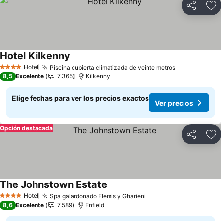
Compartir
Ag
Hotel Kilkenny
Ver precios
Hotel
Piscina cubierta climatizada de veinte metros
Ver precios
4 Estrellas
8,5
Excelente
7.365
Kilkenny
Elige fechas para ver los precios exactos
Ver precios
Opción destacada
Compartir
Ag
The Johnstown Estate
Ver precios
Hotel
Spa galardonado Elemis y Gharieni
Ver precios
4 Estrellas
8,6
Excelente
7.589
Enfield