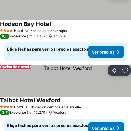
Hodson Bay Hotel
Ver precios
Hotel
Piscina de hidroterapia
Ver precios
4 Estrellas
8,6
Excelente
13.082
Athlone
Elige fechas para ver los precios exactos
Ver precios
Opción destacada
Compartir
Ag
Talbot Hotel Wexford
Ver precios
Hotel
Ubicación céntrica en el muelle
Ver precios
4 Estrellas
8,7
Excelente
13.270
Wexford
Elige fechas para ver los precios exactos
Ver precios