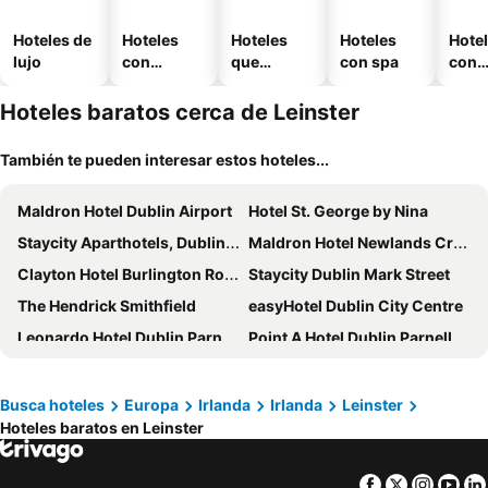
Hoteles de
Hoteles
Hoteles
Hoteles
Hote
lujo
con
que
con spa
con
piscina
aceptan
esta
mascotas
mien
Hoteles baratos cerca de Leinster
También te pueden interesar estos hoteles...
Maldron Hotel Dublin Airport
Hotel St. George by Nina
Staycity Aparthotels, Dublin, City Centre
Maldron Hotel Newlands Cross
Clayton Hotel Burlington Road
Staycity Dublin Mark Street
The Hendrick Smithfield
easyHotel Dublin City Centre
Leonardo Hotel Dublin Parnell Street
Point A Hotel Dublin Parnell Street
Ruby Molly Hotel Dublin
Academy Plaza Hotel
Holiday Inn Express Dublin City Centre By Ihg
Maldron Hotel Parnell Square
Busca hoteles
Europa
Irlanda
Irlanda
Leinster
Hoteles baratos en Leinster
Maldron Hotel Pearse Street
Dublin Skylon Hotel
Clayton Hotel Cardiff Lane
Iveagh Garden Hotel
Facebook
Twitter
Insta
Yo