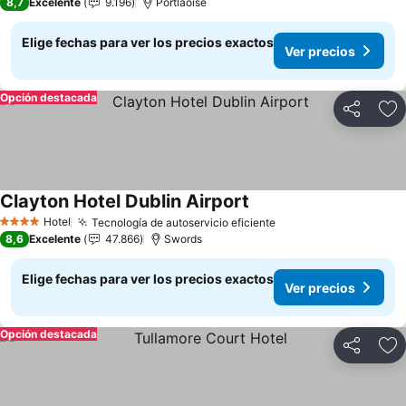
8,7
Excelente
9.196
Portlaoise
Elige fechas para ver los precios exactos
Ver precios
Opción destacada
Compartir
Ag
Clayton Hotel Dublin Airport
Ver precios
Hotel
Tecnología de autoservicio eficiente
Ver precios
4 Estrellas
8,6
Excelente
47.866
Swords
Elige fechas para ver los precios exactos
Ver precios
Opción destacada
Compartir
Ag