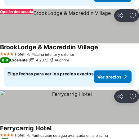
Opción destacada
Compartir
Ag
BrookLodge & Macreddin Village
Ver precios
Hotel
Piscina interior y exterior
Ver precios
4 Estrellas
8,8
Excelente
4.237
Aughrim
Elige fechas para ver los precios exactos
Ver precios
Compartir
Ag
Ferrycarrig Hotel
Ver precios
Hotel
Purificación de agua avanzada en la piscina
Ver precios
4 Estrellas