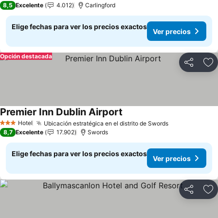
8,5
Excelente
4.012
Carlingford
Elige fechas para ver los precios exactos
Ver precios
Opción destacada
Compartir
Ag
Premier Inn Dublin Airport
Ver precios
Hotel
Ubicación estratégica en el distrito de Swords
Ver precios
3 Estrellas
8,7
Excelente
17.902
Swords
Elige fechas para ver los precios exactos
Ver precios
Compartir
Ag