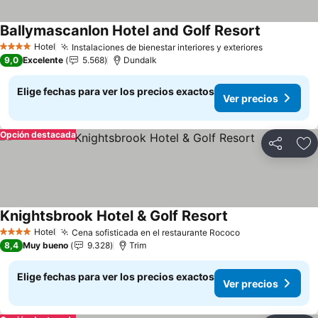
Ballymascanlon Hotel and Golf Resort
Ver precio
Hotel
Instalaciones de bienestar interiores y exteriores
Ver precio
4 Estrellas
9,0
Excelente
5.568
Dundalk
Elige fechas para ver los precios exactos
Ver precios
Opción destacada
Compartir
Ag
Knightsbrook Hotel & Golf Resort
Ver precios
Hotel
Cena sofisticada en el restaurante Rococo
Ver precios
4 Estrellas
8,4
Muy bueno
9.328
Trim
Elige fechas para ver los precios exactos
Ver precios