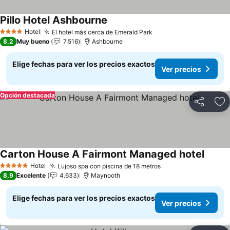
Pillo Hotel Ashbourne
Ver precios
Hotel
El hotel más cerca de Emerald Park
Ver precios
4 Estrellas
8,2
Muy bueno
7.516
Ashbourne
Elige fechas para ver los precios exactos
Ver precios
Opción destacada
Compartir
Ag
Carton House A Fairmont Managed hotel
Ver pr
Hotel
Lujoso spa con piscina de 18 metros
Ver precios
5 Estrellas
8,9
Excelente
4.633
Maynooth
Elige fechas para ver los precios exactos
Ver precios