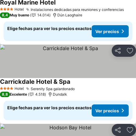
Royal Marine Hotel
Ver precios
Hotel
Instalaciones dedicadas para reuniones y conferencias
Ver p
4 Estrellas
8,4
Muy bueno
14.014
Dún Laoghaire
Elige fechas para ver los precios exactos
Ver precios
Compartir
Ag
Carrickdale Hotel & Spa
Ver precios
Hotel
Serenity Spa galardonado
Ver precios
4 Estrellas
8,8
Excelente
4.518
Dundalk
Elige fechas para ver los precios exactos
Ver precios
Compartir
Ag