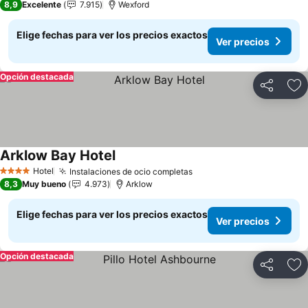
8,9
Excelente
7.915
Wexford
Elige fechas para ver los precios exactos
Ver precios
Opción destacada
Compartir
Ag
Arklow Bay Hotel
Ver precios
Hotel
Instalaciones de ocio completas
Ver precios
4 Estrellas
8,3
Muy bueno
4.973
Arklow
Elige fechas para ver los precios exactos
Ver precios
Opción destacada
Compartir
Ag