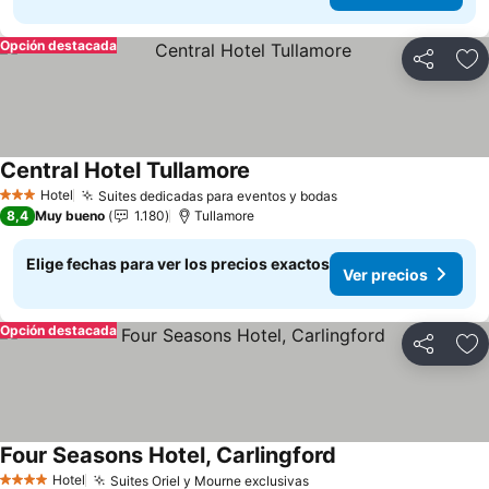
Opción destacada
Compartir
Ag
Central Hotel Tullamore
Ver precios
Hotel
Suites dedicadas para eventos y bodas
Ver precios
3 Estrellas
8,4
Muy bueno
1.180
Tullamore
Elige fechas para ver los precios exactos
Ver precios
Opción destacada
Compartir
Ag
Four Seasons Hotel, Carlingford
Ver precios
Hotel
Suites Oriel y Mourne exclusivas
Ver precios
4 Estrellas