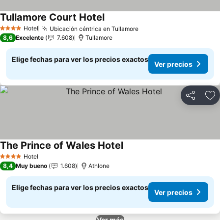
Tullamore Court Hotel
Ver precios
Hotel
Ubicación céntrica en Tullamore
Ver precios
4 Estrellas
8,6
Excelente
7.608
Tullamore
Elige fechas para ver los precios exactos
Ver precios
Compartir
Ag
The Prince of Wales Hotel
Ver precios
Hotel
4 Estrellas
8,4
Muy bueno
1.608
Athlone
Elige fechas para ver los precios exactos
Ver precios
Ver más