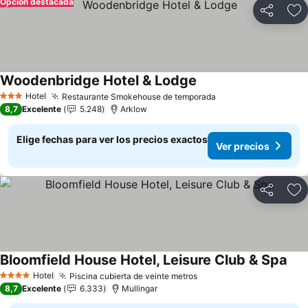
Opción destacada
Compartir
Ag
Woodenbridge Hotel & Lodge
Ver precios
Hotel
Restaurante Smokehouse de temporada
Ver precios
3 Estrellas
8,7
Excelente
5.248
Arklow
Elige fechas para ver los precios exactos
Ver precios
Compartir
Ag
Bloomfield House Hotel, Leisure Club & Spa
Ver
Hotel
Piscina cubierta de veinte metros
Ver precios
4 Estrellas
8,7
Excelente
6.333
Mullingar