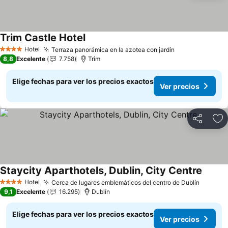
Trim Castle Hotel
Ver precios
Hotel
Terraza panorámica en la azotea con jardín
Ver precios
4 Estrellas
8,8
Excelente
7.758
Trim
Elige fechas para ver los precios exactos
Ver precios
Compartir
Ag
Staycity Aparthotels, Dublin, City Centre
Ver pr
Hotel
Cerca de lugares emblemáticos del centro de Dublín
Ver pre
4 Estrellas
9,1
Excelente
16.295
Dublín
Elige fechas para ver los precios exactos
Ver precios