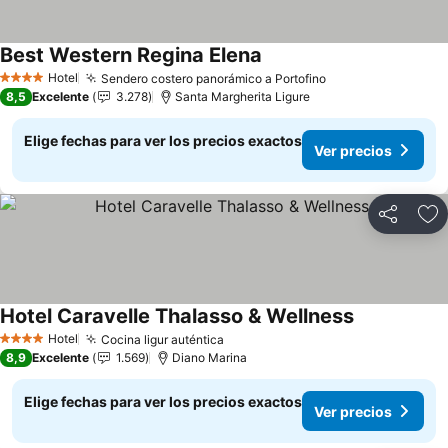
Best Western Regina Elena
Hotel
Sendero costero panorámico a Portofino
4 Estrellas
8,5
Excelente
3.278
Santa Margherita Ligure
Elige fechas para ver los precios exactos
Ver precios
Compartir
Ag
Hotel Caravelle Thalasso & Wellness
Hotel
Cocina ligur auténtica
4 Estrellas
8,9
Excelente
1.569
Diano Marina
Elige fechas para ver los precios exactos
Ver precios