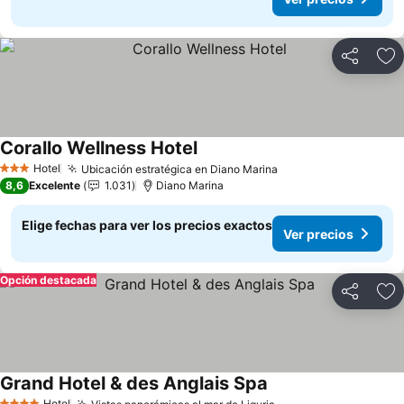
Compartir
Ag
Corallo Wellness Hotel
Hotel
Ubicación estratégica en Diano Marina
3 Estrellas
8,6
Excelente
1.031
Diano Marina
Elige fechas para ver los precios exactos
Ver precios
Opción destacada
Compartir
Ag
Grand Hotel & des Anglais Spa
Hotel