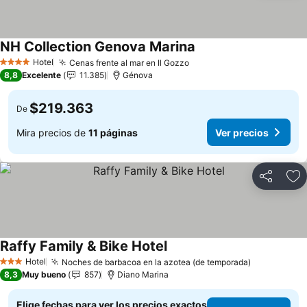
NH Collection Genova Marina
Hotel
Cenas frente al mar en Il Gozzo
4 Estrellas
8,8
Excelente
11.385
Génova
$219.363
De
Mira precios de
11 páginas
Ver precios
Compartir
Ag
Raffy Family & Bike Hotel
Hotel
Noches de barbacoa en la azotea (de temporada)
3 Estrellas
8,3
Muy bueno
857
Diano Marina
Elige fechas para ver los precios exactos