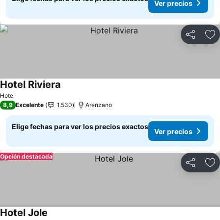
Ver precios
Compartir
Ag
Hotel Riviera
Hotel
8,9
Excelente
1.530
Arenzano
Elige fechas para ver los precios exactos
Ver precios
Opción destacada
Compartir
Ag
Hotel Jole