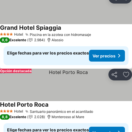
Compartir
Ag
Grand Hotel Spiaggia
Hotel
Piscina en la azotea con hidromasaje
4 Estrellas
8,6
Excelente
2.984
Alassio
Elige fechas para ver los precios exactos
Ver precios
Opción destacada
Compartir
Ag
Hotel Porto Roca
Hotel
Santuario panorámico en el acantilado
4 Estrellas
8,8
Excelente
2.028
Monterosso al Mare
Elige fechas para ver los precios exactos