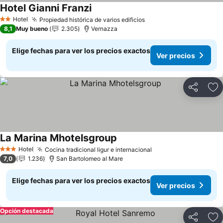
Hotel Gianni Franzi
Hotel
Propiedad histórica de varios edificios
2 Estrellas
8,1
Muy bueno
2.305
Vernazza
Elige fechas para ver los precios exactos
Ver precios
Compartir
Ag
La Marina Mhotelsgroup
Hotel
Cocina tradicional ligur e internacional
3 Estrellas
7,0
1.236
San Bartolomeo al Mare
Elige fechas para ver los precios exactos
Ver precios
Opción destacada
Compartir
Ag