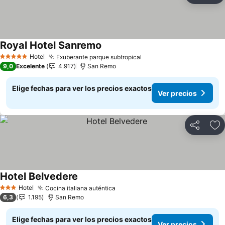
Royal Hotel Sanremo
Hotel
Exuberante parque subtropical
5 Estrellas
9,0
Excelente
4.917
San Remo
Elige fechas para ver los precios exactos
Ver precios
Compartir
Ag
Hotel Belvedere
Hotel
Cocina italiana auténtica
3 Estrellas
6,3
1.195
San Remo
Elige fechas para ver los precios exactos
Ver precios