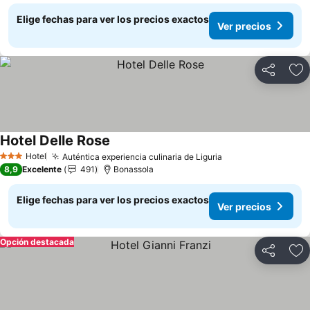
Elige fechas para ver los precios exactos
Ver precios
Compartir
Ag
Hotel Delle Rose
Hotel
Auténtica experiencia culinaria de Liguria
3 Estrellas
8,9
Excelente
491
Bonassola
Elige fechas para ver los precios exactos
Ver precios
Opción destacada
Compartir
Ag