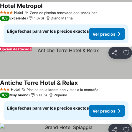
Hotel Metropol
Hotel
Zona de piscina renovada con snack bar
4 Estrellas
8,9
Excelente
1.676
Diano Marina
Elige fechas para ver los precios exactos
Ver precios
Opción destacada
Compartir
Ag
Antiche Terre Hotel & Relax
Hotel
Piscina en la ladera con vistas a la montaña
3 Estrellas
8,2
Muy bueno
2.805
Pignone
Elige fechas para ver los precios exactos
Ver precios