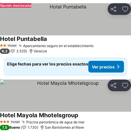
Opción destacada
Compartir
Ag
Hotel Puntabella
Hotel
Aparcamiento seguro en el establecimiento
2 Estrellas
6,2
2.325
Varazze
Elige fechas para ver los precios exactos
Ver precios
Compartir
Ag
Hotel Mayola Mhotelsgroup
Hotel
Piscina panorámica de agua de mar
3 Estrellas
7,5
Bueno
1.730
San Bartolomeo al Mare