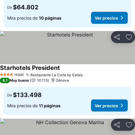
$64.802
De
Mira precios de
10 páginas
Ver precios
Compartir
Ag
Starhotels President
Hotel
Restaurante La Corte by Eataly
4 Estrellas
8,1
Muy bueno
10.115
Génova
$133.498
De
Mira precios de
11 páginas
Ver precios
Compartir
Ag