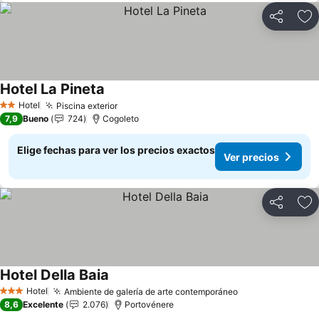
Compartir
Ag
Hotel La Pineta
Hotel
Piscina exterior
2 Estrellas
7,9
Bueno
724
Cogoleto
Elige fechas para ver los precios exactos
Ver precios
Compartir
Ag
Hotel Della Baia
Hotel
Ambiente de galería de arte contemporáneo
3 Estrellas
8,6
Excelente
2.076
Portovénere