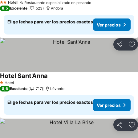
Hotel
Restaurante especializado en pescado
2 Estrellas
8,5
Excelente
523
Andora
Elige fechas para ver los precios exactos
Ver precios
Compartir
Ag
Hotel Sant'Anna
Hotel
1 Estrellas
8,6
Excelente
717
Lévanto
Elige fechas para ver los precios exactos
Ver precios
Compartir
Ag