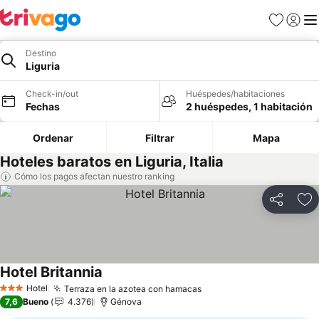
Favoritos
Iniciar 
Me
Destino
Liguria
Check-in/out
Huéspedes/habitaciones
Fechas
2 huéspedes, 1 habitación
Ordenar
Filtrar
Mapa
Hoteles baratos en Liguria, Italia
Cómo los pagos afectan nuestro ranking
Compartir
Ag
Hotel Britannia
Hotel
Terraza en la azotea con hamacas
3 Estrellas
7,6
Bueno
4.376
Génova