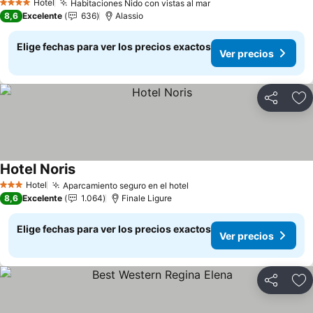
Hotel
Habitaciones Nido con vistas al mar
4 Estrellas
8,6
Excelente
636
Alassio
Elige fechas para ver los precios exactos
Ver precios
Compartir
Ag
Hotel Noris
Hotel
Aparcamiento seguro en el hotel
3 Estrellas
8,6
Excelente
1.064
Finale Ligure
Elige fechas para ver los precios exactos
Ver precios
Compartir
Ag