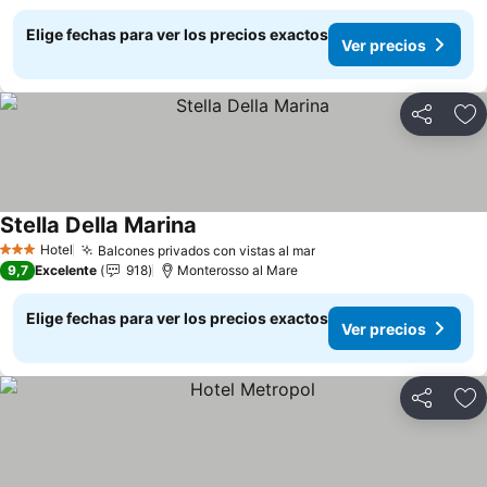
Elige fechas para ver los precios exactos
Ver precios
Compartir
Ag
Stella Della Marina
Hotel
Balcones privados con vistas al mar
3 Estrellas
9,7
Excelente
918
Monterosso al Mare
Elige fechas para ver los precios exactos
Ver precios
Compartir
Ag