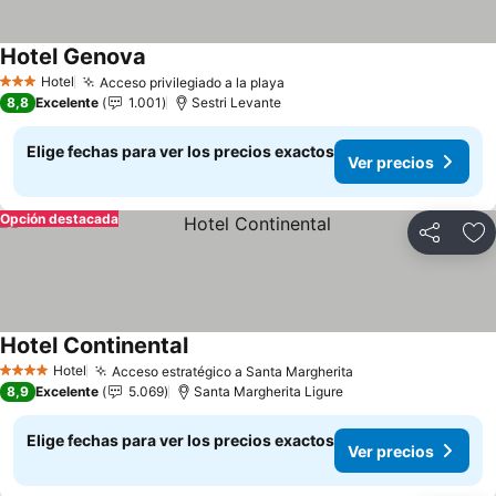
Hotel Genova
Hotel
Acceso privilegiado a la playa
3 Estrellas
8,8
Excelente
1.001
Sestri Levante
Elige fechas para ver los precios exactos
Ver precios
Opción destacada
Compartir
Ag
Hotel Continental
Hotel
Acceso estratégico a Santa Margherita
4 Estrellas
8,9
Excelente
5.069
Santa Margherita Ligure
Elige fechas para ver los precios exactos
Ver precios