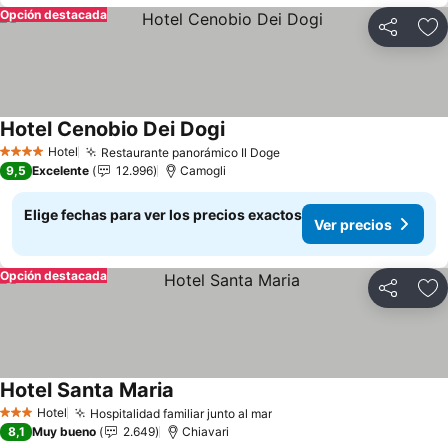
Opción destacada
Compartir
Ag
Hotel Cenobio Dei Dogi
Hotel
Restaurante panorámico Il Doge
4 Estrellas
9,5
Excelente
12.996
Camogli
Elige fechas para ver los precios exactos
Ver precios
Opción destacada
Compartir
Ag
Hotel Santa Maria
Hotel
Hospitalidad familiar junto al mar
3 Estrellas
8,1
Muy bueno
2.649
Chiavari