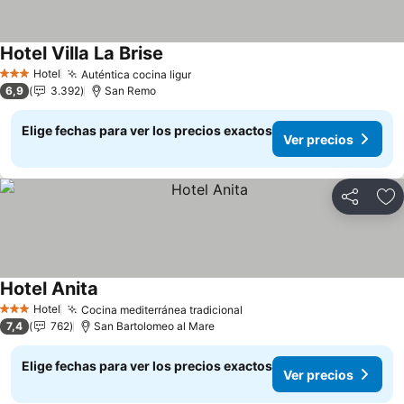
Hotel Villa La Brise
Hotel
Auténtica cocina ligur
3 Estrellas
6,9
3.392
San Remo
Elige fechas para ver los precios exactos
Ver precios
Compartir
Ag
Hotel Anita
Hotel
Cocina mediterránea tradicional
3 Estrellas
7,4
762
San Bartolomeo al Mare
Elige fechas para ver los precios exactos
Ver precios