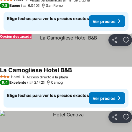
Vistas panorámicas al mar de Liguria
4 Estrellas
7,8
Bueno
6.040
San Remo
Elige fechas para ver los precios exactos
Ver precios
Opción destacada
Compartir
Ag
La Camogliese Hotel B&B
Hotel
Acceso directo a la playa
3 Estrellas
9,4
Excelente
2.142
Camogli
Elige fechas para ver los precios exactos
Ver precios
Compartir
Ag