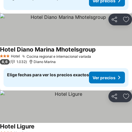
Ver precios
Compartir
Ag
Hotel Diano Marina Mhotelsgroup
Hotel
Cocina regional e internacional variada
3 Estrellas
6,6
1.032
Diano Marina
Elige fechas para ver los precios exactos
Ver precios
Compartir
Ag
Hotel Ligure