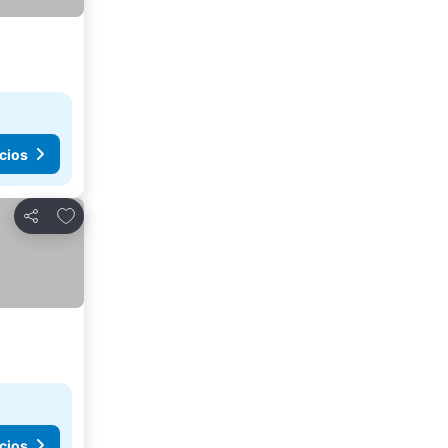
cios
Agregar a favoritos
Compartir
cios