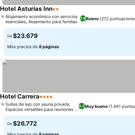
Hotel Asturias Inn
2 Estrellas
Ver precios
Alojamiento económico con servicios
Bueno
(272 puntuacione
7,9
esenciales, Alojamiento para familias
Ver precios
$23.679
De
Mira precios de
8 páginas
Hotel Carrera
4 Estrellas
Ver precios
Suites de lujo con sauna privada,
Muy bueno
(1.491 puntu
8,2
Espacios versátiles para reuniones y
Ver precios
eventos
$26.772
De
Mira precios de
8 páginas