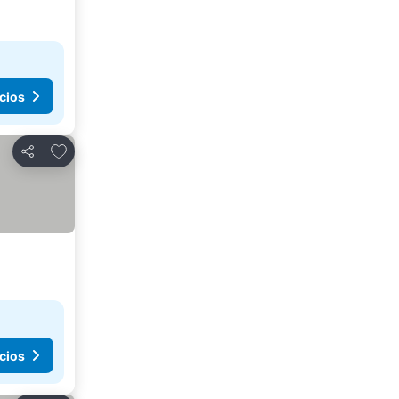
cios
Agregar a favoritos
Compartir
cios