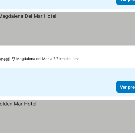
os
ones)
Magdalena del Mar, a 5.7 km de: Lima
Ver pre