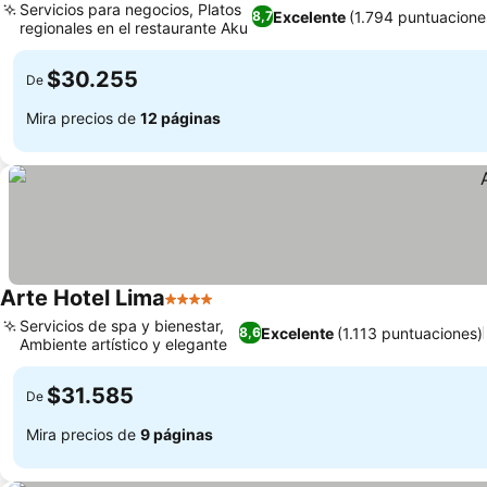
Servicios para negocios, Platos
Excelente
(1.794 puntuacione
8,7
regionales en el restaurante Aku
Ver precios
$30.255
De
Mira precios de
12 páginas
Arte Hotel Lima
4 Estrellas
Ver precios
Servicios de spa y bienestar,
Excelente
(1.113 puntuaciones)
8,6
Ambiente artístico y elegante
Ver precios
$31.585
De
Mira precios de
9 páginas