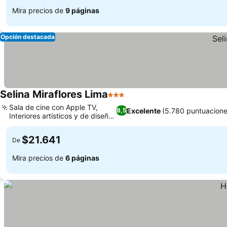
Mira precios de
9 páginas
Opción destacada
Selina Miraflores Lima
3 Estrellas
Ver precios
Sala de cine con Apple TV,
Excelente
(5.780 puntuacione
8,5
Interiores artísticos y de diseño
Ver precios
local
$21.641
De
Mira precios de
6 páginas