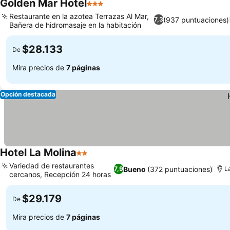
Golden Mar Hotel
3 Estrellas
Ver precios
Restaurante en la azotea Terrazas Al Mar,
(937 puntuaciones)
7,3
Bañera de hidromasaje en la habitación
Ver precios
$28.133
De
Mira precios de
7 páginas
Opción destacada
Hotel La Molina
2 Estrellas
Ver precios
Variedad de restaurantes
Bueno
(372 puntuaciones)
7,9
L
cercanos, Recepción 24 horas
Ver precios
$29.179
De
Mira precios de
7 páginas