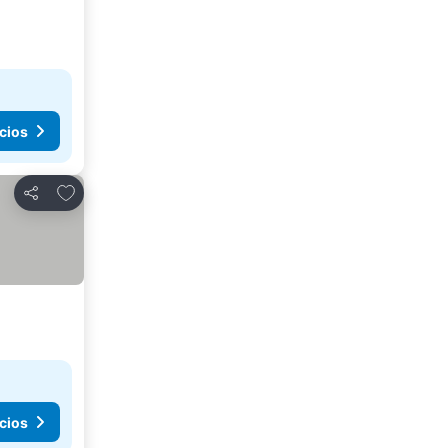
cios
Agregar a favoritos
Compartir
cios