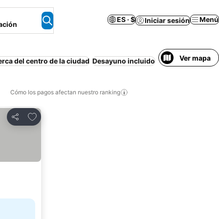
ES · $
Menú
Iniciar sesión
ación
Ver mapa
rca del centro de la ciudad
Desayuno incluido
Apartamento amu
Cómo los pagos afectan nuestro ranking
Agregar a favoritos
Compartir