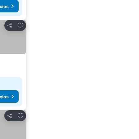
cios
Agregar a favoritos
Compartir
cios
Agregar a favoritos
Compartir