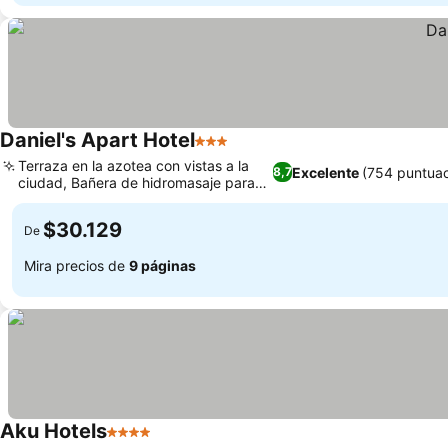
Daniel's Apart Hotel
3 Estrellas
Ver precios
Terraza en la azotea con vistas a la
Excelente
(754 puntuac
8,7
ciudad, Bañera de hidromasaje para
Ver precios
relajarte
$30.129
De
Mira precios de
9 páginas
Aku Hotels
4 Estrellas
Ver precios