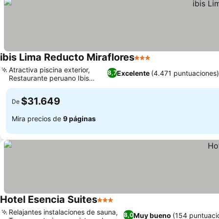
ibis Lima Reducto Miraflores
3 Estrellas
Ver precios
Atractiva piscina exterior,
Excelente
(4.471 puntuaciones)
8,7
Restaurante peruano Ibis
Ver precios
Kitchen
$31.649
De
Mira precios de
9 páginas
Hotel Esencia Suites
3 Estrellas
Ver precios
Relajantes instalaciones de sauna,
Muy bueno
(154 puntuaci
8,0