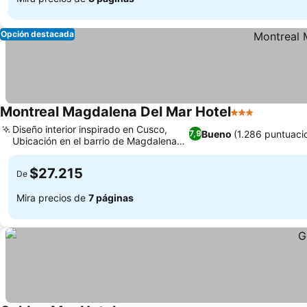
Opción destacada
Montreal Magdalena Del Mar Hotel
3 Estrellas
Ver preci
Diseño interior inspirado en Cusco,
Bueno
(1.286 puntuaci
7,9
Ubicación en el barrio de Magdalena
Ver precios
del Mar
$27.215
De
Mira precios de
7 páginas