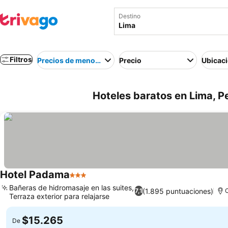
Destino
Filtros
Precios de menor a mayor
Precio
Ubicac
Hoteles baratos en Lima, P
Hotel Padama
3 Estrellas
Ver precios
Bañeras de hidromasaje en las suites,
(1.895 puntuaciones)
7,1
C
Terraza exterior para relajarse
Ver precios
$15.265
De