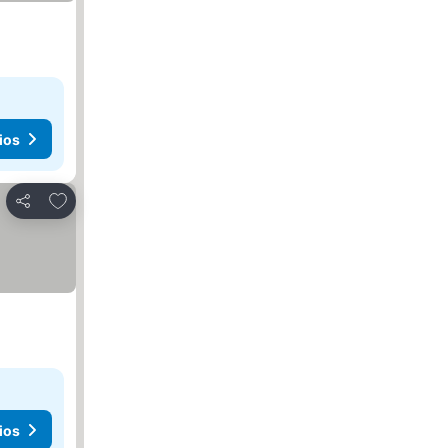
ios
Agregar a favoritos
Compartir
ios