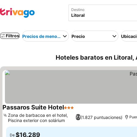
Destino
Filtros
Precios de menor a mayor
Precio
Ubicac
Hoteles baratos en Litoral,
Passaros Suite Hotel
3 Estrellas
Zona de barbacoa en el hotel,
(1.827 puntuaciones)
7,1
Puer
Piscina exterior con solárium
$16.289
De