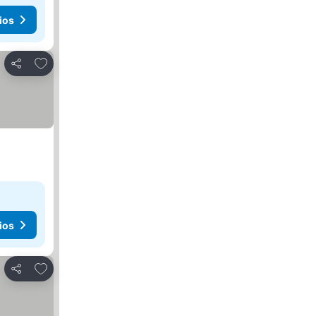
ios
Agregar a favoritos
Compartir
ios
Agregar a favoritos
Compartir