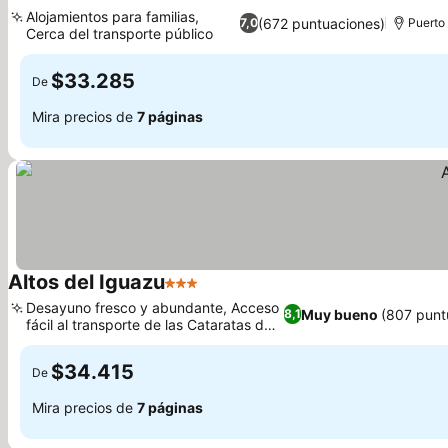
3 Estrellas
Alojamientos para familias,
(672 puntuaciones)
7,0
Puerto
Cerca del transporte público
$33.285
De
Mira precios de
7 páginas
Altos del Iguazu
3 Estrellas
Desayuno fresco y abundante, Acceso
Muy bueno
(807 punt
8,1
fácil al transporte de las Cataratas del
Iguazú
$34.415
De
Mira precios de
7 páginas