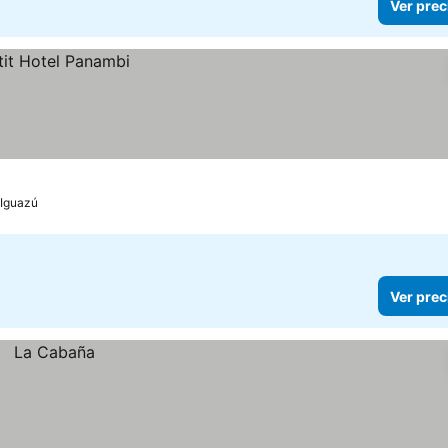
Ver prec
 Iguazú
Ver prec