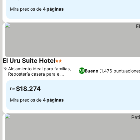
Mira precios de
4 páginas
El Uru Suite Hotel
2 Estrellas
Alojamiento ideal para familias,
Bueno
(1.476 puntuacione
7,5
Repostería casera para el
desayuno
$18.274
De
Mira precios de
4 páginas