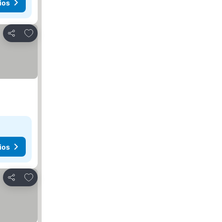
ios
Agregar a favoritos
Compartir
ios
Agregar a favoritos
Compartir