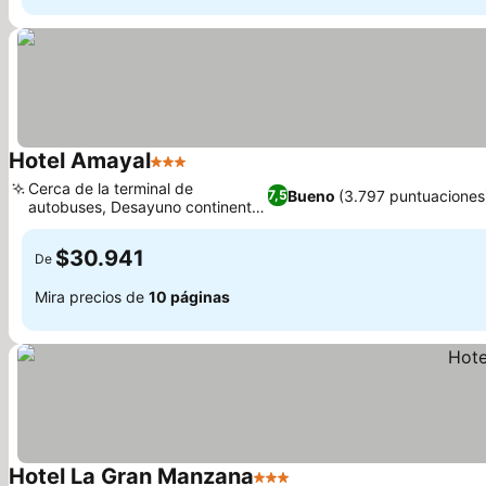
Hotel Amayal
3 Estrellas
Cerca de la terminal de
Bueno
(3.797 puntuaciones
7,5
autobuses, Desayuno continental
variado
$30.941
De
Mira precios de
10 páginas
Hotel La Gran Manzana