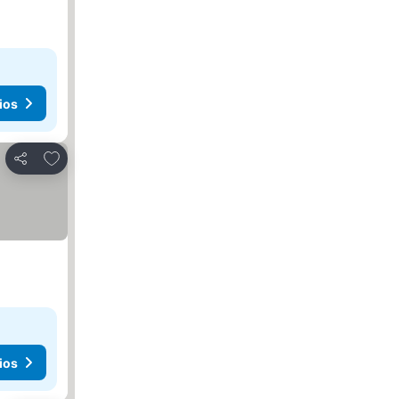
ios
Agregar a favoritos
Compartir
ios