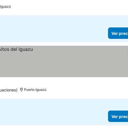
 Iguazú
Ver prec
uaciones)
Puerto Iguazú
Ver prec