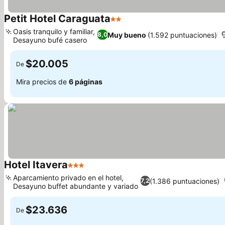
Petit Hotel Caraguata
2 Estrellas
Oasis tranquilo y familiar,
Muy bueno
(1.592 puntuaciones)
8,0
Desayuno bufé casero
$20.005
De
Mira precios de
6 páginas
Hotel Itavera
3 Estrellas
Aparcamiento privado en el hotel,
(1.386 puntuaciones)
7,2
Desayuno buffet abundante y variado
$23.636
De