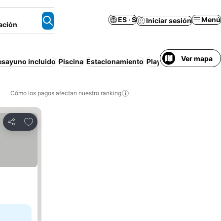
ES · $
Menú
Iniciar sesión
ación
Ver mapa
esayuno incluido
Piscina
Estacionamiento
Playa
Media pensión
Cómo los pagos afectan nuestro ranking
Agregar a favoritos
Compartir