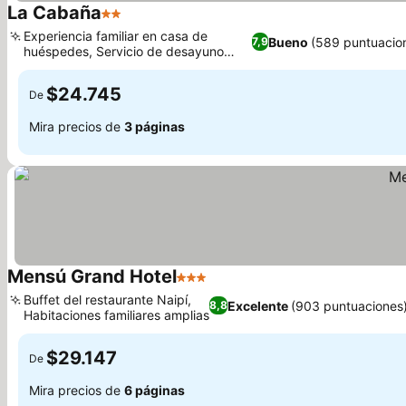
La Cabaña
2 Estrellas
Experiencia familiar en casa de
Bueno
(589 puntuacio
7,9
huéspedes, Servicio de desayuno
continental
$24.745
De
Mira precios de
3 páginas
Mensú Grand Hotel
3 Estrellas
Buffet del restaurante Naipí,
Excelente
(903 puntuaciones
8,8
Habitaciones familiares amplias
$29.147
De
Mira precios de
6 páginas