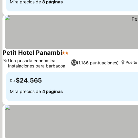
Mira precios de
8 páginas
Petit Hotel Panambi
2 Estrellas
Una posada económica,
(1.186 puntuaciones)
7,2
Puerto
Instalaciones para barbacoa
$24.565
De
Mira precios de
4 páginas