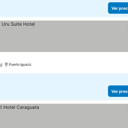
Ver prec
s)
Puerto Iguazú
Ver prec