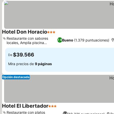
Hotel Don Horacio
3 Estrellas
Restaurante con sabores
Bueno
(1.379 puntuaciones)
7,9
locales, Amplia piscina
exterior
$39.566
De
Mira precios de
9 páginas
Opción destacada
Hotel El Libertador
3 Estrellas
Restaurante con platos
7,3
Pu