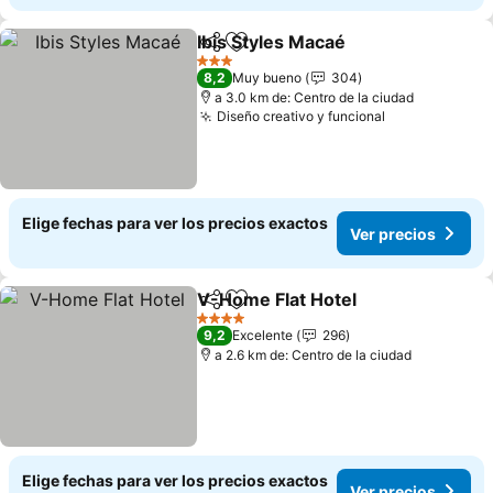
Ibis Styles Macaé
Compartir
Agregar a favoritos
Ver preci
3 Estrellas
8,2
Muy bueno
304
a 3.0 km de: Centro de la ciudad
Diseño creativo y funcional
Ver precios
Elige fechas para ver los precios exactos
Ver precios
V-Home Flat Hotel
Compartir
Agregar a favoritos
Ver pre
4 Estrellas
9,2
Excelente
296
a 2.6 km de: Centro de la ciudad
Elige fechas para ver los precios exactos
Ver precios