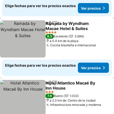
Elige fechas para ver los precios exactos
Ver precios
Ramada by Wyndham
Compartir
Agregar a favoritos
Macae Hotel & Suites
Ver precios
4 Estrellas
8,5
Excelente
3.694
a 0.4 km de la playa
Cocina brasileña e internacional
Ver preci
Elige fechas para ver los precios exactos
Ver precios
Hotel Atlantico Macaé By
Compartir
Agregar a favoritos
Inn House
Ver precios
3 Estrellas
7,6
Bueno
1.032
a 2.3 km de: Centro de la ciudad
Infraestructura renovada y moderna
Ver pr