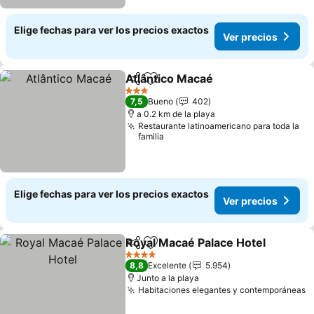
Elige fechas para ver los precios exactos
Ver precios
Atlântico Macaé
Compartir
Agregar a favoritos
Ver precio
3 Estrellas
7,5
Bueno
402
a 0.2 km de la playa
Restaurante latinoamericano para toda la
familia
Elige fechas para ver los precios exactos
Ver precios
Royal Macaé Palace Hotel
Compartir
Agregar a favoritos
4 Estrellas
8,8
Excelente
5.954
Junto a la playa
Habitaciones elegantes y contemporáneas
V