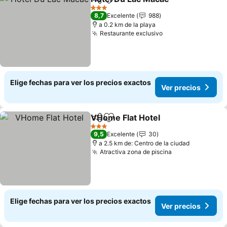
Compartir
Agregar a favoritos
Ver pr
3 Estrellas
8,7
Excelente
988
a 0.2 km de la playa
Restaurante exclusivo
Ver precios
Elige fechas para ver los precios exactos
Ver precios
VHome Flat Hotel
Compartir
Agregar a favoritos
Ver prec
3 Estrellas
9,5
Excelente
30
a 2.5 km de: Centro de la ciudad
Atractiva zona de piscina
Ver precios
Elige fechas para ver los precios exactos
Ver precios