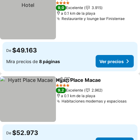
Compartir
Agregar a favoritos
Ver 
4 Estrellas
9,0
Excelente
3.915
a 0.1 km de la playa
Restaurante y lounge bar Finisterrae
Ver pr
$49.163
De
Mira precios de
8 páginas
Ver precios
Hyatt Place Macae
Compartir
Agregar a favoritos
Ver pre
4 Estrellas
9,2
Excelente
2.962
a 0.1 km de la playa
Habitaciones modernas y espaciosas
Ver p
$52.973
De