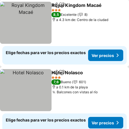
Royal Kingdom Macaé
Compartir
Agregar a favoritos
Ver 
3 Estrellas
8,5
Excelente
8
a 4.3 km de: Centro de la ciudad
Elige fechas para ver los precios exactos
Ver precios
Hotel Nolasco
Compartir
Agregar a favoritos
Ver precios
3 Estrellas
7,6
Bueno
601
a 0.1 km de la playa
Balcones con vistas al río
Ver precios
Elige fechas para ver los precios exactos
Ver precios