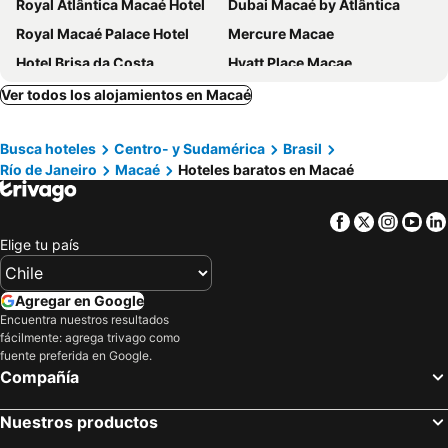
Royal Atlântica Macaé Hotel
Dubai Macaé by Atlântica
Royal Macaé Palace Hotel
Mercure Macae
Hotel Brisa da Costa
Hyatt Place Macae
Bonjour Hotel
Paradiso Macae Hotel
Ver todos los alojamientos en Macaé
Hotel Rosa Mar
ibis Macae
Busca hoteles
Centro- y Sudamérica
Brasil
Hotel Atlantico Macaé By Inn House
Ibis Styles Macaé
Río de Janeiro
Macaé
Hoteles baratos en Macaé
Gloria Garden Suites
Hotel Du Lac Macaé
Samba Macaé
Facebook
Twitter
Insta
Yo
Elige tu país
Agregar en Google
Encuentra nuestros resultados
fácilmente: agrega trivago como
fuente preferida en Google.
Compañía
Nuestros productos