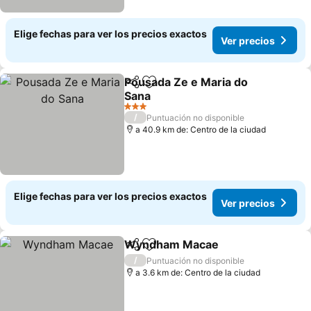
Elige fechas para ver los precios exactos
Ver precios
Pousada Ze e Maria do
Compartir
Agregar a favoritos
Sana
Ver precios
3 Estrellas
/
Puntuación no disponible
a 40.9 km de: Centro de la ciudad
Elige fechas para ver los precios exactos
Ver precios
Wyndham Macae
Compartir
Agregar a favoritos
Ver prec
/
Puntuación no disponible
a 3.6 km de: Centro de la ciudad