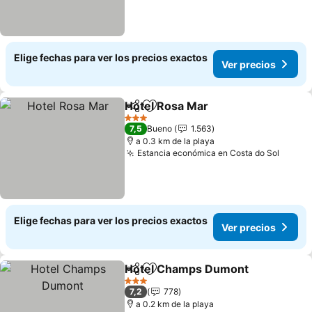
Elige fechas para ver los precios exactos
Ver precios
Hotel Rosa Mar
Compartir
Agregar a favoritos
Ver precio
3 Estrellas
7,5
Bueno
1.563
a 0.3 km de la playa
Estancia económica en Costa do Sol
Ver pr
Elige fechas para ver los precios exactos
Ver precios
Hotel Champs Dumont
Compartir
Agregar a favoritos
Ver
3 Estrellas
7,2
778
a 0.2 km de la playa