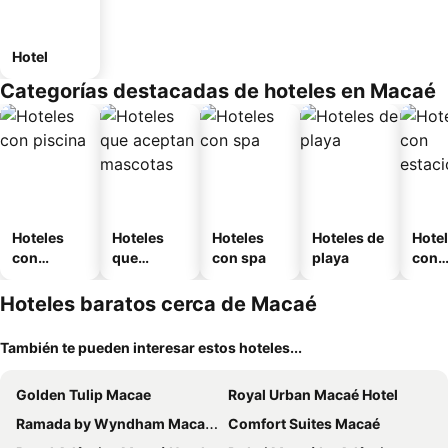
Hotel
Categorías destacadas de hoteles en Macaé
Hoteles
Hoteles
Hoteles
Hoteles de
Hote
con
que
con spa
playa
con
piscina
aceptan
esta
mascotas
mien
Hoteles baratos cerca de Macaé
También te pueden interesar estos hoteles...
Golden Tulip Macae
Royal Urban Macaé Hotel
Ramada by Wyndham Macae Hotel & Suites
Comfort Suites Macaé