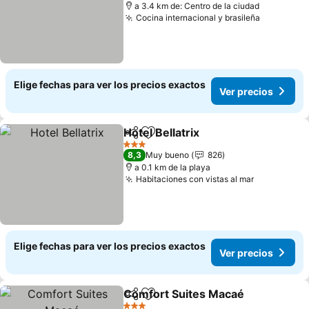
a 3.4 km de: Centro de la ciudad
Cocina internacional y brasileña
Ver preci
Elige fechas para ver los precios exactos
Ver precios
Hotel Bellatrix
Compartir
Agregar a favoritos
Ver precios
3 Estrellas
8,3
Muy bueno
826
a 0.1 km de la playa
Habitaciones con vistas al mar
Ver precio
Elige fechas para ver los precios exactos
Ver precios
Comfort Suites Macaé
Compartir
Agregar a favoritos
Ver