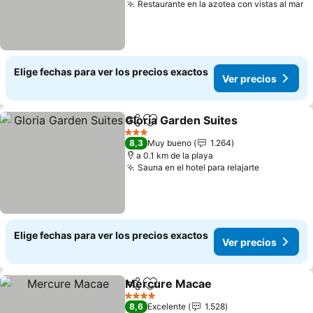
Restaurante en la azotea con vistas al mar
V
Elige fechas para ver los precios exactos
Ver precios
Gloria Garden Suites
Compartir
Agregar a favoritos
Ver p
3 Estrellas
8,3
Muy bueno
1.264
a 0.1 km de la playa
Sauna en el hotel para relajarte
Ver preci
Elige fechas para ver los precios exactos
Ver precios
Mercure Macae
Compartir
Agregar a favoritos
Ver precio
4 Estrellas
8,6
Excelente
1.528