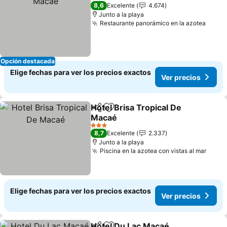
3 Estrellas
8,6
Excelente
4.674
Junto a la playa
Restaurante panorámico en la azotea
Ver p
Opción destacada
Elige fechas para ver los precios exactos
Ver precios
Hotel Brisa Tropical De
Compartir
Agregar a favoritos
Macaé
Ver precios
3 Estrellas
8,7
Excelente
2.337
Junto a la playa
Piscina en la azotea con vistas al mar
Ver p
Elige fechas para ver los precios exactos
Ver precios
Hotel Du Lac Macaé