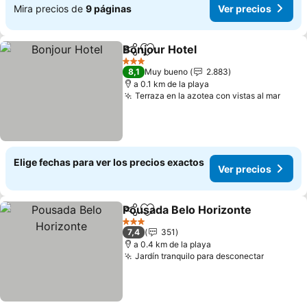
Mira precios de
9 páginas
Ver precios
Bonjour Hotel
Compartir
Agregar a favoritos
Ver precios
3 Estrellas
8,1
Muy bueno
2.883
a 0.1 km de la playa
Terraza en la azotea con vistas al mar
Ver p
Elige fechas para ver los precios exactos
Ver precios
Pousada Belo Horizonte
Compartir
Agregar a favoritos
Ve
3 Estrellas
7,4
351
a 0.4 km de la playa
Jardín tranquilo para desconectar
Ver prec