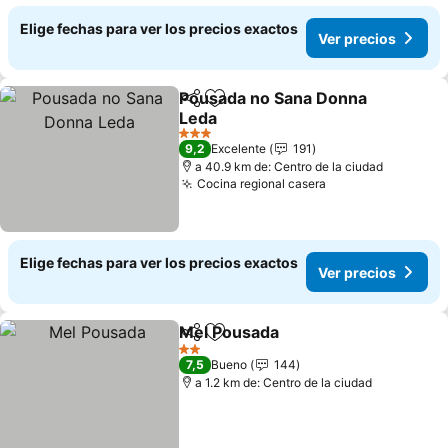
Elige fechas para ver los precios exactos
Ver precios
Pousada no Sana Donna
Compartir
Agregar a favoritos
Leda
Ver precios
3 Estrellas
9,2
Excelente
191
a 40.9 km de: Centro de la ciudad
Cocina regional casera
Ver precios
Elige fechas para ver los precios exactos
Ver precios
Mel Pousada
Compartir
Agregar a favoritos
Ver precios
2 Estrellas
7,5
Bueno
144
a 1.2 km de: Centro de la ciudad