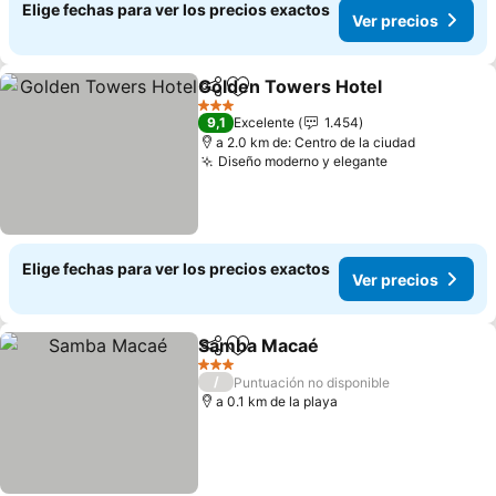
Elige fechas para ver los precios exactos
Ver precios
Golden Towers Hotel
Compartir
Agregar a favoritos
Ver p
3 Estrellas
9,1
Excelente
1.454
a 2.0 km de: Centro de la ciudad
Diseño moderno y elegante
Ver precios
Elige fechas para ver los precios exactos
Ver precios
Samba Macaé
Compartir
Agregar a favoritos
Ver precios
3 Estrellas
/
Puntuación no disponible
a 0.1 km de la playa