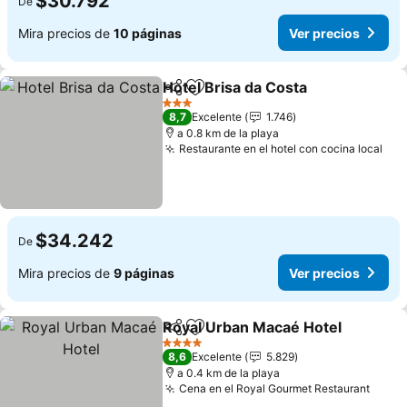
$30.792
De
Mira precios de
10 páginas
Ver precios
Hotel Brisa da Costa
Compartir
Agregar a favoritos
Ver p
3 Estrellas
8,7
Excelente
1.746
a 0.8 km de la playa
Restaurante en el hotel con cocina local
Ver
$34.242
De
Mira precios de
9 páginas
Ver precios
Royal Urban Macaé Hotel
Compartir
Agregar a favoritos
V
4 Estrellas
8,6
Excelente
5.829
a 0.4 km de la playa
Cena en el Royal Gourmet Restaurant
Ver p