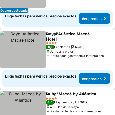
Opción destacada
Elige fechas para ver los precios exactos
Ver precios
Royal Atlântica Macaé
Compartir
Agregar a favoritos
Hotel
Ver precios
4 Estrellas
9,1
Excelente
5.358
Junto a la playa
Sofisticada gastronomía internacional
Ver p
Elige fechas para ver los precios exactos
Ver precios
Dubai Macaé by Atlântica
Compartir
Agregar a favoritos
V
4 Estrellas
8,4
Muy bueno
3.367
a 0.6 km de la playa
Restaurante de cocina internacional
Ver pr