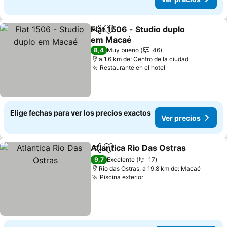
Flat 1506 - Studio duplo
Compartir
Agregar a favoritos
em Macaé
Ver precios
8,4
Muy bueno
46
a 1.6 km de: Centro de la ciudad
Restaurante en el hotel
Ver precios
Elige fechas para ver los precios exactos
Ver precios
Atlantica Rio Das Ostras
Compartir
Agregar a favoritos
Ve
9,7
Excelente
17
Rio das Ostras, a 19.8 km de: Macaé
Piscina exterior
Ver precios