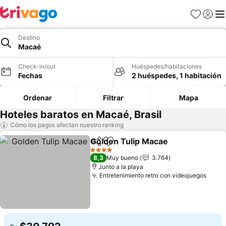
Favoritos
Iniciar 
Me
Destino
Macaé
Check-in/out
Huéspedes/habitaciones
Fechas
2 huéspedes, 1 habitación
Ordenar
Filtrar
Mapa
Hoteles baratos en Macaé, Brasil
Cómo los pagos afectan nuestro ranking
Golden Tulip Macae
Compartir
Agregar a favoritos
Ver pr
4 Estrellas
8,3
Muy bueno
3.764
Junto a la playa
Entretenimiento retro con videojuegos
Ver p