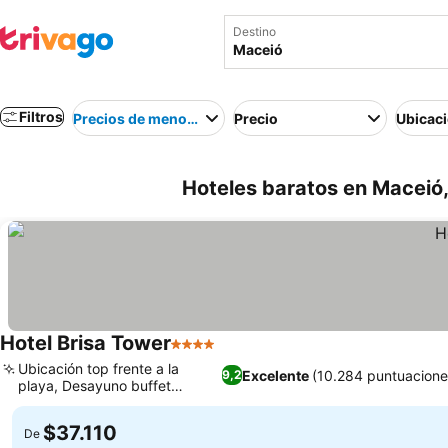
Destino
Filtros
Precios de menor a mayor
Precio
Ubicac
Hoteles baratos en Maceió, 
Hotel Brisa Tower
4 Estrellas
Ubicación top frente a la
Excelente
(10.284 puntuacione
9,2
playa, Desayuno buffet
excepcional
$37.110
De