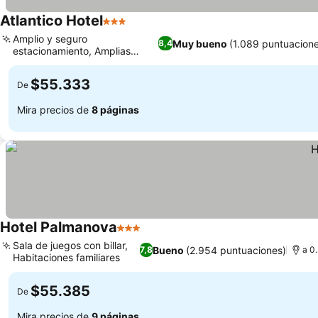
Atlantico Hotel
3 Estrellas
Amplio y seguro
Muy bueno
(1.089 puntuacion
8,4
estacionamiento, Amplias
suites para familias
$55.333
De
Mira precios de
8 páginas
Hotel Palmanova
3 Estrellas
Sala de juegos con billar,
Bueno
(2.954 puntuaciones)
7,8
a 0
Habitaciones familiares
$55.385
De
Mira precios de
9 páginas