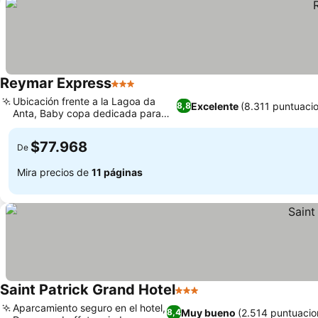
Reymar Express
3 Estrellas
Ubicación frente a la Lagoa da
Excelente
(8.311 puntuaci
8,8
Anta, Baby copa dedicada para
familias
$77.968
De
Mira precios de
11 páginas
Saint Patrick Grand Hotel
3 Estrellas
Aparcamiento seguro en el hotel,
Muy bueno
(2.514 puntuacio
8,4