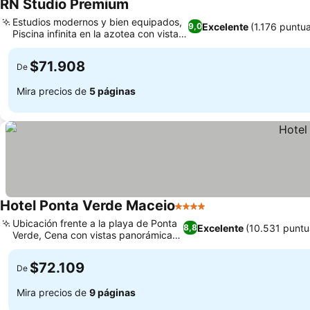
RN Studio Premium
Estudios modernos y bien equipados,
Excelente
(1.176 puntu
9,0
Piscina infinita en la azotea con vista
al mar
$71.908
De
Mira precios de
5 páginas
Hotel Ponta Verde Maceio
4 Estrellas
Ubicación frente a la playa de Ponta
Excelente
(10.531 puntu
8,8
Verde, Cena con vistas panorámicas
al mar
$72.109
De
Mira precios de
9 páginas