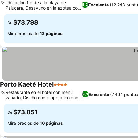
Ubicación frente a la playa de
Excelente
(12.243 puntu
9,2
Pajuçara, Desayuno en la azotea con
vistas al mar
$73.798
De
Mira precios de
12 páginas
Porto Kaeté Hotel
4 Estrellas
Restaurante en el hotel con menú
Excelente
(7.494 puntua
9,3
variado, Diseño contemporáneo con
arte local
$73.851
De
Mira precios de
10 páginas