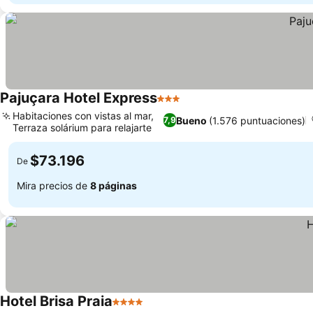
Pajuçara Hotel Express
3 Estrellas
Habitaciones con vistas al mar,
Bueno
(1.576 puntuaciones)
7,9
Terraza solárium para relajarte
$73.196
De
Mira precios de
8 páginas
Hotel Brisa Praia
4 Estrellas