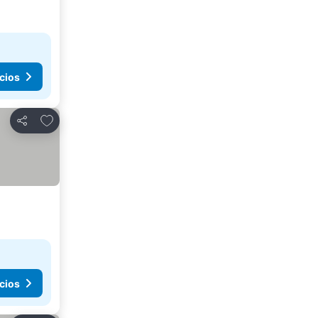
cios
Agregar a favoritos
Compartir
cios