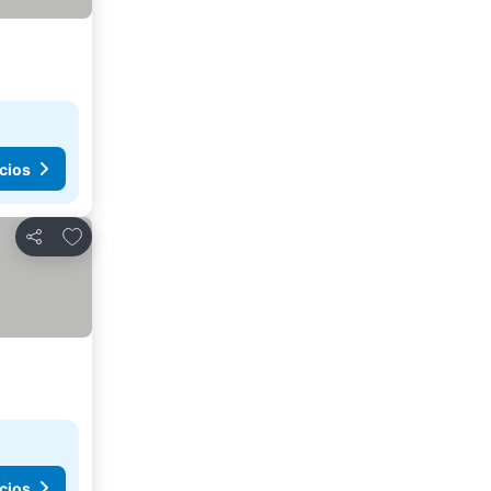
cios
Agregar a favoritos
Compartir
cios