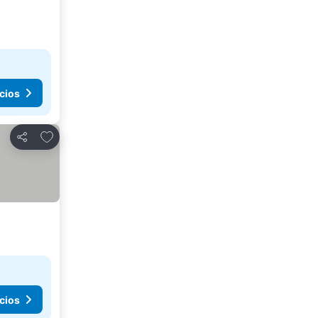
cios
Agregar a favoritos
Compartir
cios