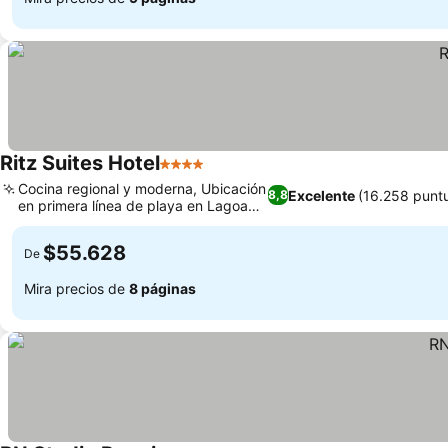
Ritz Suites Hotel
4 Estrellas
Cocina regional y moderna, Ubicación
Excelente
(16.258 punt
8,8
en primera línea de playa en Lagoa
da Anta
$55.628
De
Mira precios de
8 páginas