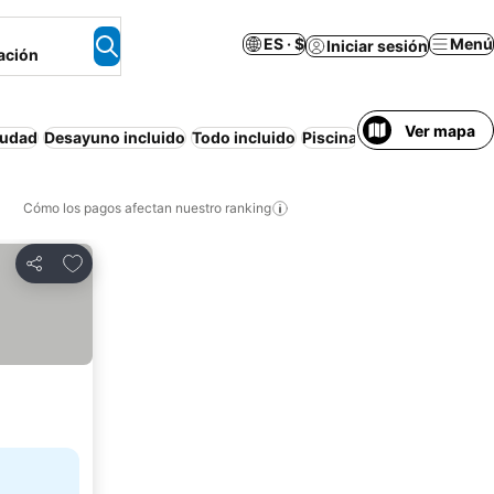
ES · $
Menú
Iniciar sesión
ación
Ver mapa
iudad
Desayuno incluido
Todo incluido
Piscina
Playa
Resort
Air
Cómo los pagos afectan nuestro ranking
Agregar a favoritos
Compartir