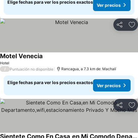
Elige fechas para ver los precios exactos
Ver precios
Compartir
Ag
Motel Venecia
Ver precios
Hotel
/
Rancagua, a 7.3 km de: Machalí
Puntuación no disponible
Elige fechas para ver los precios exactos
Ver precios
Compartir
Ag
Sientete Como En Casa,en Mi Comodo Departamento,wifi,estacionamiento Privado Y Mucho Mas