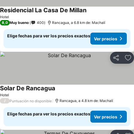
Residencial La Casa De Millan
Ver precios
Hotel
8,0
Muy bueno
400
Rancagua, a 6.8 km de: Machalí
Elige fechas para ver los precios exactos
Ver precios
Compartir
Ag
Solar De Rancagua
Ver precios
Hotel
/
Rancagua, a 4.8 km de: Machalí
Puntuación no disponible
Elige fechas para ver los precios exactos
Ver precios