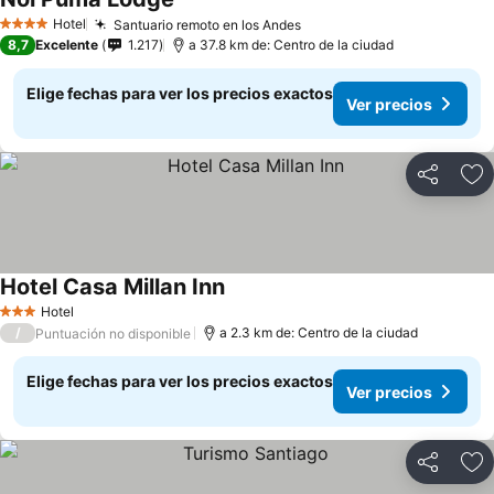
Ver precios
Hotel
Santuario remoto en los Andes
Ver precios
4 Estrellas
8,7
Excelente
1.217
a 37.8 km de: Centro de la ciudad
Elige fechas para ver los precios exactos
Ver precios
Compartir
Ag
Hotel Casa Millan Inn
Ver precios
Hotel
3 Estrellas
/
a 2.3 km de: Centro de la ciudad
Puntuación no disponible
Elige fechas para ver los precios exactos
Ver precios
Compartir
Ag