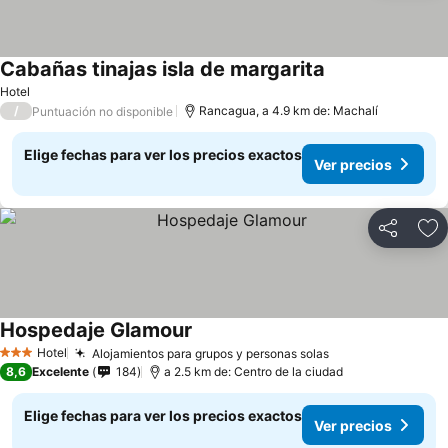
Cabañas tinajas isla de margarita
Ver precios
Hotel
/
Rancagua, a 4.9 km de: Machalí
Puntuación no disponible
Elige fechas para ver los precios exactos
Ver precios
Compartir
Ag
Hospedaje Glamour
Ver precios
Hotel
Alojamientos para grupos y personas solas
Ver precios
3 Estrellas
8,6
Excelente
184
a 2.5 km de: Centro de la ciudad
Elige fechas para ver los precios exactos
Ver precios