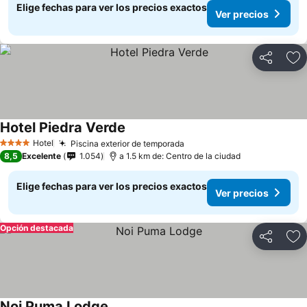
Elige fechas para ver los precios exactos
Ver precios
Compartir
Ag
Hotel Piedra Verde
Ver precios
Hotel
Piscina exterior de temporada
Ver precios
4 Estrellas
8,5
Excelente
1.054
a 1.5 km de: Centro de la ciudad
Elige fechas para ver los precios exactos
Ver precios
Opción destacada
Compartir
Ag
Noi Puma Lodge