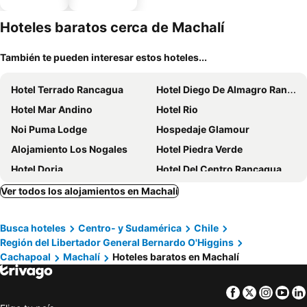
piscina
estaciona
miento
Hoteles baratos cerca de Machalí
También te pueden interesar estos hoteles...
Hotel Terrado Rancagua
Hotel Diego De Almagro Rancagua
Hotel Mar Andino
Hotel Rio
Noi Puma Lodge
Hospedaje Glamour
Alojamiento Los Nogales
Hotel Piedra Verde
Hotel Doria
Hotel Del Centro Rancagua
Hotel Casa Millan Inn
Moderno Departamento En Rancagua
Ver todos los alojamientos en Machalí
Cabañas tinajas isla de margarita
Busca hoteles
Centro- y Sudamérica
Chile
Región del Libertador General Bernardo O'Higgins
Cachapoal
Machalí
Hoteles baratos en Machalí
Facebook
Twitter
Insta
Yo