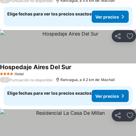
/
Rancagua, a 5.4 km de: Machalí
Puntuación no disponible
Elige fechas para ver los precios exactos
Ver precios
Compartir
Ag
Hospedaje Aires Del Sur
Ver precios
Hotel
4 Estrellas
/
Rancagua, a 4.2 km de: Machalí
Puntuación no disponible
Elige fechas para ver los precios exactos
Ver precios
Compartir
Ag