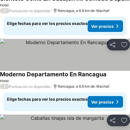
Ver precios
Hotel
/
Rancagua, a 6.9 km de: Machalí
Puntuación no disponible
Elige fechas para ver los precios exactos
Ver precios
Compartir
Ag
Moderno Departamento En Rancagua
Ver precio
Hotel
/
Rancagua, a 6.6 km de: Machalí
Puntuación no disponible
Elige fechas para ver los precios exactos
Ver precios
Compartir
Ag