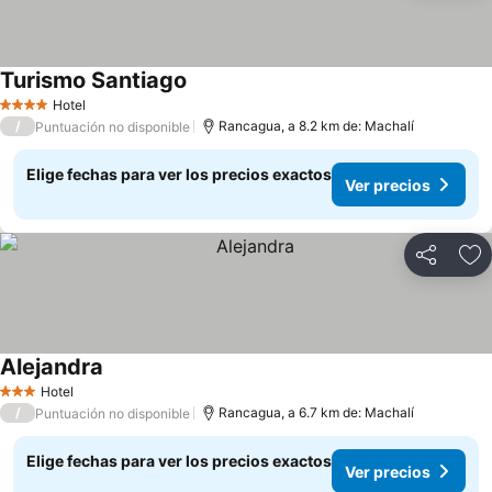
Turismo Santiago
Ver precios
Hotel
4 Estrellas
/
Rancagua, a 8.2 km de: Machalí
Puntuación no disponible
Elige fechas para ver los precios exactos
Ver precios
Compartir
Ag
Alejandra
Ver precios
Hotel
3 Estrellas
/
Rancagua, a 6.7 km de: Machalí
Puntuación no disponible
Elige fechas para ver los precios exactos
Ver precios