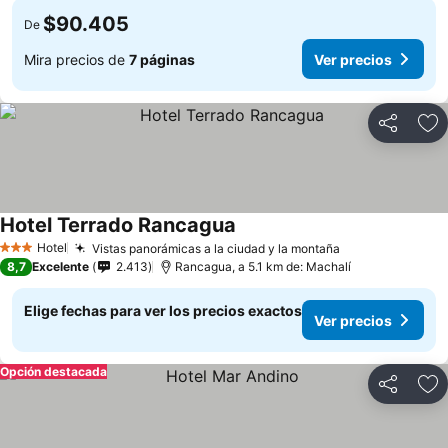
$90.405
De
Mira precios de
7 páginas
Ver precios
Compartir
Ag
Hotel Terrado Rancagua
Ver precios
Hotel
Vistas panorámicas a la ciudad y la montaña
Ver precios
3 Estrellas
8,7
Excelente
2.413
Rancagua, a 5.1 km de: Machalí
Elige fechas para ver los precios exactos
Ver precios
Opción destacada
Compartir
Ag