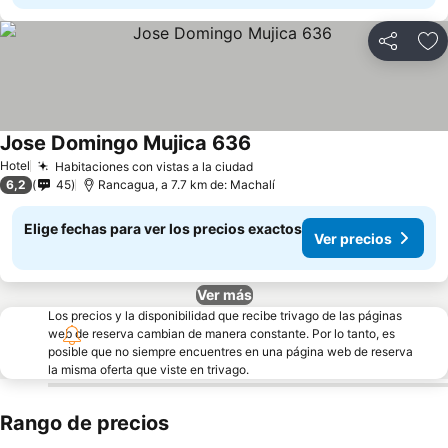
Compartir
Ag
Jose Domingo Mujica 636
Ver precios
Hotel
Habitaciones con vistas a la ciudad
Ver precios
6,2
45
Rancagua, a 7.7 km de: Machalí
Elige fechas para ver los precios exactos
Ver precios
Ver más
Los precios y la disponibilidad que recibe trivago de las páginas
web de reserva cambian de manera constante. Por lo tanto, es
posible que no siempre encuentres en una página web de reserva
la misma oferta que viste en trivago.
Rango de precios