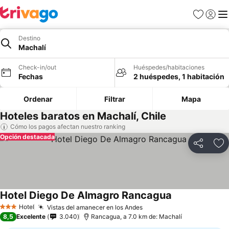
Favoritos
Iniciar 
Me
Destino
Machalí
Check-in/out
Huéspedes/habitaciones
Fechas
2 huéspedes, 1 habitación
Ordenar
Filtrar
Mapa
Hoteles baratos en Machalí, Chile
Cómo los pagos afectan nuestro ranking
Opción destacada
Compartir
Ag
Hotel Diego De Almagro Rancagua
Ver precios
Hotel
Vistas del amanecer en los Andes
Ver precios
3 Estrellas
8,5
Excelente
3.040
Rancagua, a 7.0 km de: Machalí