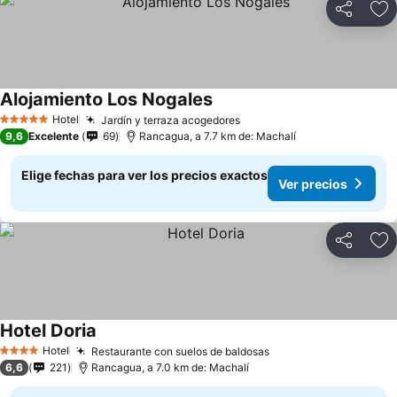
Compartir
Ag
Alojamiento Los Nogales
Ver precios
Hotel
Jardín y terraza acogedores
Ver precios
5 Estrellas
9,6
Excelente
69
Rancagua, a 7.7 km de: Machalí
Elige fechas para ver los precios exactos
Ver precios
Compartir
Ag
Hotel Doria
Ver precios
Hotel
Restaurante con suelos de baldosas
Ver precios
4 Estrellas
6,6
221
Rancagua, a 7.0 km de: Machalí