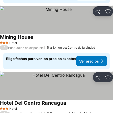
Compartir
Ag
Mining House
Ver precios
Hotel
3 Estrellas
/
a 1.4 km de: Centro de la ciudad
Puntuación no disponible
Elige fechas para ver los precios exactos
Ver precios
Compartir
Ag
Hotel Del Centro Rancagua
Ver precios
Hotel
3 Estrellas