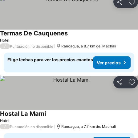
Compartir
Ag
Termas De Cauquenes
Ver precios
Hotel
/
Rancagua, a 8.7 km de: Machalí
Puntuación no disponible
Elige fechas para ver los precios exactos
Ver precios
Compartir
Ag
Hostal La Mami
Ver precios
Hotel
/
Rancagua, a 7.7 km de: Machalí
Puntuación no disponible