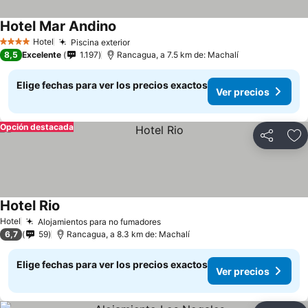
Hotel Mar Andino
Ver precios
Hotel
Piscina exterior
Ver precios
4 Estrellas
8,5
Excelente
1.197
Rancagua, a 7.5 km de: Machalí
Elige fechas para ver los precios exactos
Ver precios
Opción destacada
Compartir
Ag
Hotel Rio
Ver precios
Hotel
Alojamientos para no fumadores
Ver precios
6,7
59
Rancagua, a 8.3 km de: Machalí
Elige fechas para ver los precios exactos
Ver precios