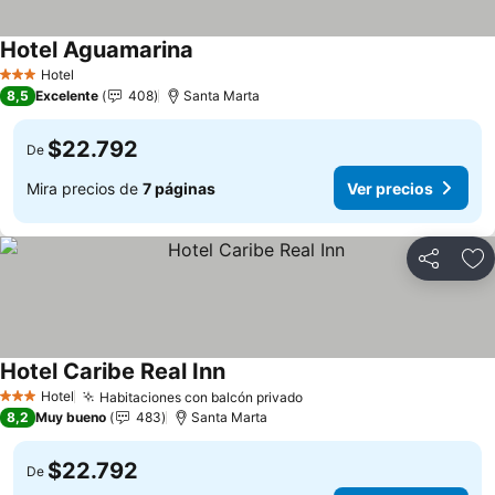
Hotel Aguamarina
Hotel
3 Estrellas
8,5
Excelente
408
Santa Marta
$22.792
De
Mira precios de
7 páginas
Ver precios
Compartir
Ag
Hotel Caribe Real Inn
Hotel
Habitaciones con balcón privado
3 Estrellas
8,2
Muy bueno
483
Santa Marta
$22.792
De