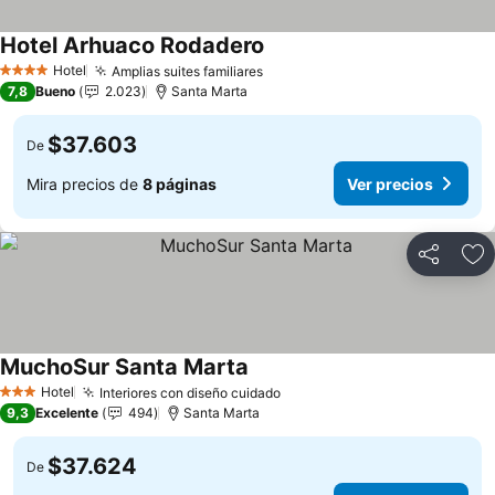
Hotel Arhuaco Rodadero
Hotel
Amplias suites familiares
4 Estrellas
7,8
Bueno
2.023
Santa Marta
$37.603
De
Mira precios de
8 páginas
Ver precios
Compartir
Ag
MuchoSur Santa Marta
Hotel
Interiores con diseño cuidado
3 Estrellas
9,3
Excelente
494
Santa Marta
$37.624
De