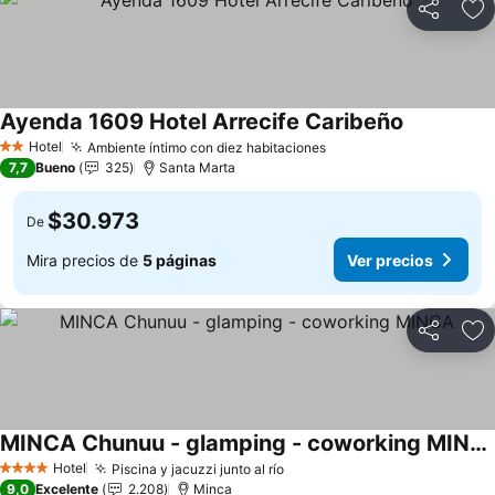
Compartir
Ag
Ayenda 1609 Hotel Arrecife Caribeño
Hotel
Ambiente íntimo con diez habitaciones
2 Estrellas
7,7
Bueno
325
Santa Marta
$30.973
De
Mira precios de
5 páginas
Ver precios
Compartir
Ag
MINCA Chunuu - glamping - coworking MINCA
Hotel
Piscina y jacuzzi junto al río
4 Estrellas
9,0
Excelente
2.208
Minca