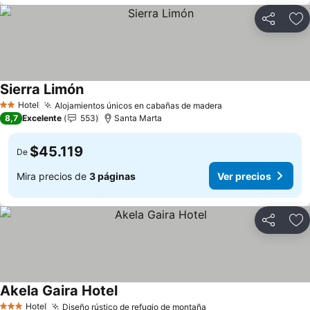
Compartir
Ag
Sierra Limón
Hotel
Alojamientos únicos en cabañas de madera
2 Estrellas
8,7
Excelente
553
Santa Marta
$45.119
De
Mira precios de
3 páginas
Ver precios
Compartir
Ag
Akela Gaira Hotel
Hotel
Diseño rústico de refugio de montaña