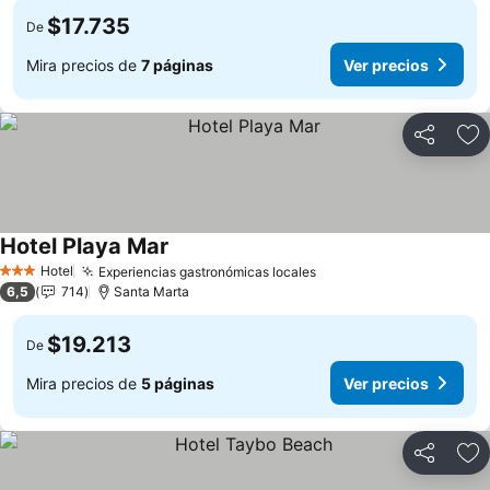
$17.735
De
Mira precios de
7 páginas
Ver precios
Compartir
Ag
Hotel Playa Mar
Hotel
Experiencias gastronómicas locales
3 Estrellas
6,5
714
Santa Marta
$19.213
De
Mira precios de
5 páginas
Ver precios
Compartir
Ag