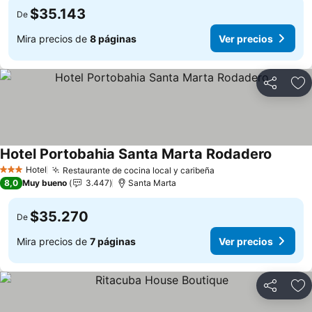
$35.143
De
Mira precios de
8 páginas
Ver precios
Compartir
Ag
Hotel Portobahia Santa Marta Rodadero
Hotel
Restaurante de cocina local y caribeña
3 Estrellas
8,0
Muy bueno
3.447
Santa Marta
$35.270
De
Mira precios de
7 páginas
Ver precios
Compartir
Ag