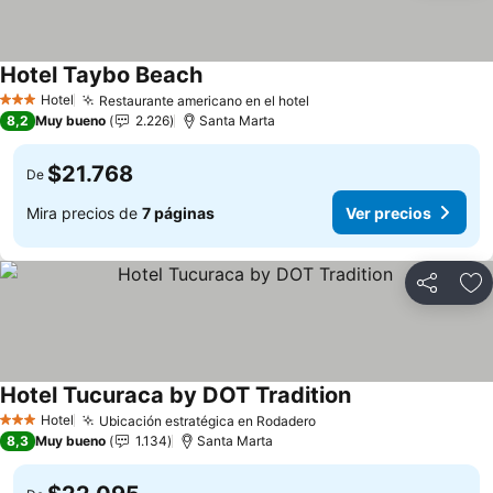
Hotel Taybo Beach
Hotel
Restaurante americano en el hotel
3 Estrellas
8,2
Muy bueno
2.226
Santa Marta
$21.768
De
Mira precios de
7 páginas
Ver precios
Compartir
Ag
Hotel Tucuraca by DOT Tradition
Hotel
Ubicación estratégica en Rodadero
3 Estrellas
8,3
Muy bueno
1.134
Santa Marta