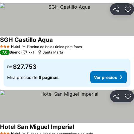
Compartir
Ag
SGH Castillo Aqua
Hotel
Piscina de bolas única para fotos
3 Estrellas
7,6
Bueno
771
Santa Marta
$27.753
De
Mira precios de
6 páginas
Ver precios
Compartir
Ag
Hotel San Miguel Imperial
Hotel
Disponibilidad de aparcamiento privado