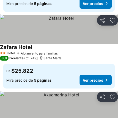
Mira precios de
5 páginas
Ver precios
Compartir
Ag
Zafara Hotel
Hotel
Alojamiento para familias
2 Estrellas
8,9
Excelente
249
Santa Marta
$25.822
De
Mira precios de
5 páginas
Ver precios
Compartir
Ag