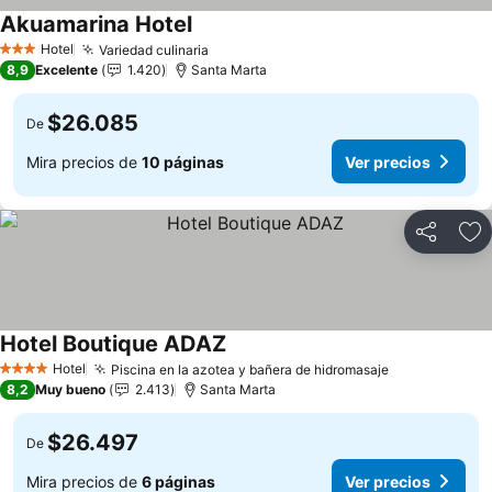
Akuamarina Hotel
Hotel
Variedad culinaria
3 Estrellas
8,9
Excelente
1.420
Santa Marta
$26.085
De
Mira precios de
10 páginas
Ver precios
Compartir
Ag
Hotel Boutique ADAZ
Hotel
Piscina en la azotea y bañera de hidromasaje
4 Estrellas
8,2
Muy bueno
2.413
Santa Marta
$26.497
De
Mira precios de
6 páginas
Ver precios