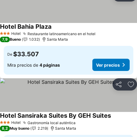
Hotel Bahia Plaza
Hotel
Restaurante latinoamericano en el hotel
3 Estrellas
7,9
Bueno
1.032
Santa Marta
$33.507
De
Mira precios de
4 páginas
Ver precios
Compartir
Ag
Hotel Sansiraka Suites By GEH Suites
Hotel
Gastronomía local auténtica
3 Estrellas
8,2
Muy bueno
2.219
Santa Marta