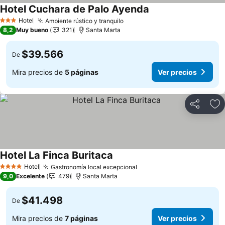
Hotel Cuchara de Palo Ayenda
Hotel
Ambiente rústico y tranquilo
3 Estrellas
8,2
Muy bueno
321
Santa Marta
$39.566
De
Mira precios de
5 páginas
Ver precios
Compartir
Ag
Hotel La Finca Buritaca
Hotel
Gastronomía local excepcional
4 Estrellas
9,0
Excelente
479
Santa Marta
$41.498
De
Mira precios de
7 páginas
Ver precios