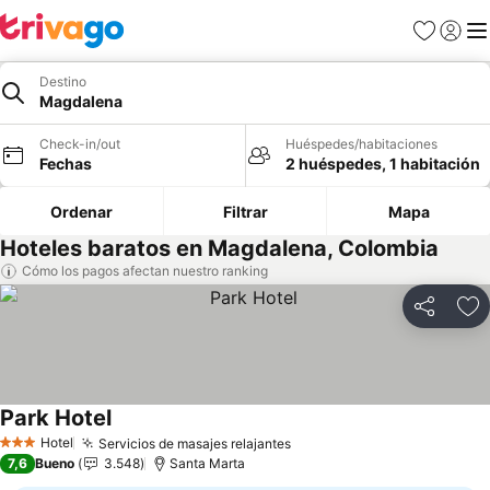
Favoritos
Iniciar 
Me
Destino
Magdalena
Check-in/out
Huéspedes/habitaciones
Fechas
2 huéspedes, 1 habitación
Ordenar
Filtrar
Mapa
Hoteles baratos en Magdalena, Colombia
Cómo los pagos afectan nuestro ranking
Compartir
Ag
Park Hotel
Hotel
Servicios de masajes relajantes
3 Estrellas
7,6
Bueno
3.548
Santa Marta