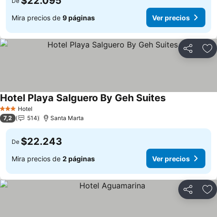
$22.095
De
Mira precios de
9 páginas
Ver precios
Compartir
Ag
Hotel Playa Salguero By Geh Suites
Hotel
3 Estrellas
7,2
514
Santa Marta
$22.243
De
Mira precios de
2 páginas
Ver precios
Compartir
Ag