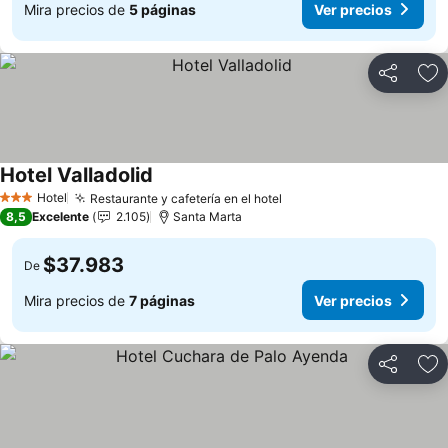
Mira precios de
5 páginas
Ver precios
Compartir
Ag
Hotel Valladolid
Hotel
Restaurante y cafetería en el hotel
3 Estrellas
8,5
Excelente
2.105
Santa Marta
$37.983
De
Mira precios de
7 páginas
Ver precios
Compartir
Ag