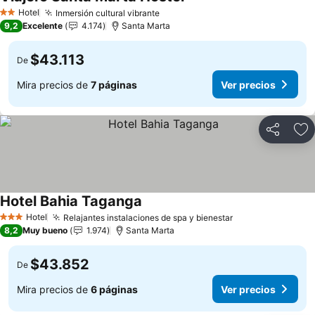
Hotel
Inmersión cultural vibrante
2 Estrellas
9,2
Excelente
4.174
Santa Marta
$43.113
De
Mira precios de
7 páginas
Ver precios
Compartir
Ag
Hotel Bahia Taganga
Hotel
Relajantes instalaciones de spa y bienestar
3 Estrellas
8,2
Muy bueno
1.974
Santa Marta
$43.852
De
Mira precios de
6 páginas
Ver precios