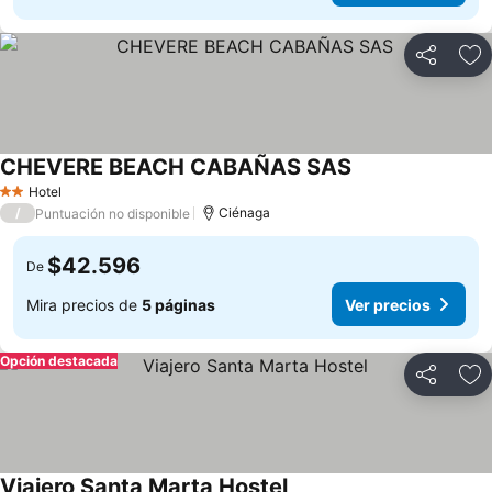
Compartir
Ag
CHEVERE BEACH CABAÑAS SAS
Hotel
2 Estrellas
/
Ciénaga
Puntuación no disponible
$42.596
De
Mira precios de
5 páginas
Ver precios
Opción destacada
Compartir
Ag
Viajero Santa Marta Hostel