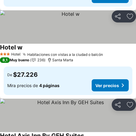
Compartir
Ag
Hotel w
Hotel
Habitaciones con vistas a la ciudad o balcón
3 Estrellas
8,1
Muy bueno
236
Santa Marta
$27.226
De
Mira precios de
4 páginas
Ver precios
Compartir
Ag
Hotel Axis Inn By GEH Suites