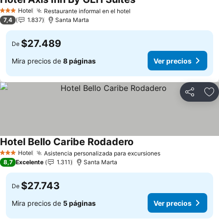
Hotel
Restaurante informal en el hotel
3 Estrellas
7,4
1.837
Santa Marta
$27.489
De
Mira precios de
8 páginas
Ver precios
Compartir
Ag
Hotel Bello Caribe Rodadero
Hotel
Asistencia personalizada para excursiones
3 Estrellas
8,7
Excelente
1.311
Santa Marta
$27.743
De
Mira precios de
5 páginas
Ver precios