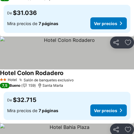
$31.036
De
Mira precios de
7 páginas
Ver precios
Compartir
Ag
Hotel Colon Rodadero
Hotel
Salón de banquetes exclusivo
2 Estrellas
7,5
Bueno
159
Santa Marta
$32.715
De
Mira precios de
7 páginas
Ver precios
Compartir
Ag