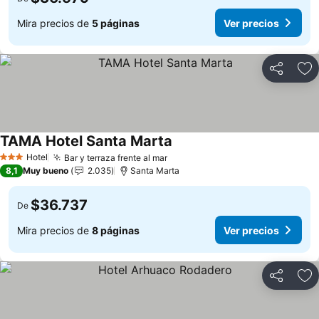
Mira precios de
5 páginas
Ver precios
Compartir
Ag
TAMA Hotel Santa Marta
Hotel
Bar y terraza frente al mar
3 Estrellas
8,1
Muy bueno
2.035
Santa Marta
$36.737
De
Mira precios de
8 páginas
Ver precios
Compartir
Ag