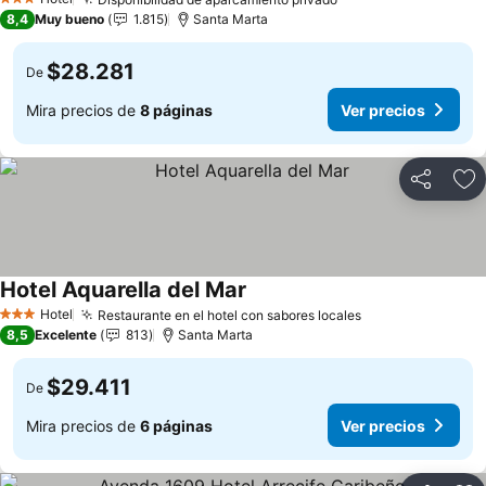
3 Estrellas
8,4
Muy bueno
1.815
Santa Marta
$28.281
De
Mira precios de
8 páginas
Ver precios
Compartir
Ag
Hotel Aquarella del Mar
Hotel
Restaurante en el hotel con sabores locales
3 Estrellas
8,5
Excelente
813
Santa Marta
$29.411
De
Mira precios de
6 páginas
Ver precios