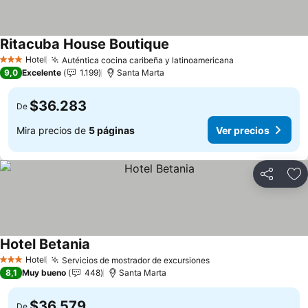
Ritacuba House Boutique
Hotel
Auténtica cocina caribeña y latinoamericana
3 Estrellas
9,0
Excelente
1.199
Santa Marta
$36.283
De
Mira precios de
5 páginas
Ver precios
Compartir
Ag
Hotel Betania
Hotel
Servicios de mostrador de excursiones
3 Estrellas
8,1
Muy bueno
448
Santa Marta
$36.579
De