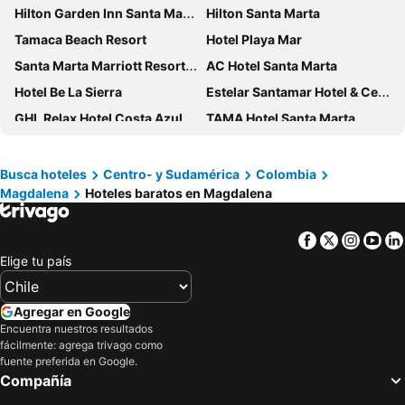
Hilton Garden Inn Santa Marta
Hilton Santa Marta
Tamaca Beach Resort
Hotel Playa Mar
Santa Marta Marriott Resort Playa Dormida
AC Hotel Santa Marta
Hotel Be La Sierra
Estelar Santamar Hotel & Centro De Convenciones
GHL Relax Hotel Costa Azul
TAMA Hotel Santa Marta
Park Hotel
Blu Hotel by Tamaca
Sanha Plus Hotel
Zuana Beach Resort
Busca hoteles
Centro- y Sudamérica
Colombia
Magdalena
Hoteles baratos en Magdalena
Courtyard by Marriott Santa Marta Resort
Hotel Valladolid
Del Mar Hotel
Bonita Bay Concept Hotel by Xarm Hotels
Facebook
Twitter
Insta
Yo
Hotel Bello Caribe Rodadero
Hotel Santorini Resort
Elige tu país
Hotel Portobahia Santa Marta Rodadero
HOTEL KARAYA DIVE RESORT
Casa de Leda, a Kali Hotel
La Ballena Azul Hotel
Agregar en Google
Hotel Axis Inn By GEH Suites
Hotel w
Encuentra nuestros resultados
fácilmente: agrega trivago como
Hotel La Riviera
Hotel Catedral Plaza
fuente preferida en Google.
Compañía
Hotel Tucuraca by DOT Tradition
Hotel Rocamar