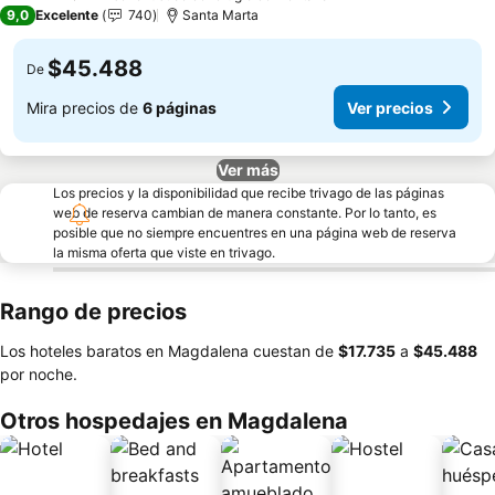
3 Estrellas
9,0
Excelente
740
Santa Marta
$45.488
De
Mira precios de
6 páginas
Ver precios
Ver más
Los precios y la disponibilidad que recibe trivago de las páginas
web de reserva cambian de manera constante. Por lo tanto, es
posible que no siempre encuentres en una página web de reserva
la misma oferta que viste en trivago.
Rango de precios
Los hoteles baratos en Magdalena cuestan de
‎$17.735
a
‎$45.488
por noche.
Otros hospedajes en Magdalena