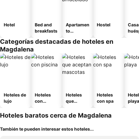
Hotel
Bed and
Apartamen
Hostel
Casa
breakfasts
to
hués
amueblad
Categorías destacadas de hoteles en
o
Magdalena
Hoteles de
Hoteles
Hoteles
Hoteles
Hotel
lujo
con
que
con spa
play
piscina
aceptan
mascotas
Hoteles baratos cerca de Magdalena
También te pueden interesar estos hoteles...