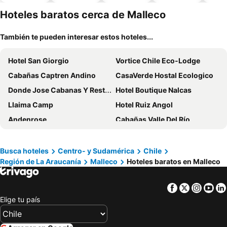
piscina
aceptan
esta
mascotas
mien
Hoteles baratos cerca de Malleco
También te pueden interesar estos hoteles...
Hotel San Giorgio
Vortice Chile Eco-Lodge
Cabañas Captren Andino
CasaVerde Hostal Ecologico
Donde Jose Cabanas Y Restaurant
Hotel Boutique Nalcas
Llaima Camp
Hotel Ruiz Angol
Andenrose
Cabañas Valle Del Río
Valle Corralco Hotel & Spa
Club Social Angol
Hotel Royal Victoria
Hotel Duhatao
Busca hoteles
Centro- y Sudamérica
Chile
Región de La Araucanía
Malleco
Hoteles baratos en Malleco
Nativa Mountain Suites
Family Orchard Bed & Breakfast
Mapunre
Spectra Lodge Boutique Hotel
Facebook
Twitter
Insta
Yo
202 Hotel Boutique
Herco Suites
Elige tu país
Wenu Mapu
HOTEL MILLARAY INN express
Hotel Patagonia Truful
Hotel Cielo Stellato