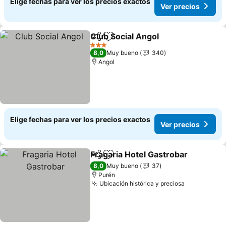
Elige fechas para ver los precios exactos
Ver precios
Club Social Angol
Compartir
Agregar a favoritos
3 Estrellas
8,0
Muy bueno
340
Angol
Elige fechas para ver los precios exactos
Ver precios
Fragaria Hotel Gastrobar
Compartir
Agregar a favoritos
8,0
Muy bueno
37
Purén
Ubicación histórica y preciosa