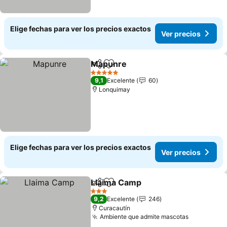
Elige fechas para ver los precios exactos
Ver precios
Mapunre
Compartir
Agregar a favoritos
5 Estrellas
9,1
Excelente
60
Lonquimay
Elige fechas para ver los precios exactos
Ver precios
Llaima Camp
Compartir
Agregar a favoritos
3 Estrellas
9,2
Excelente
246
Curacautín
Ambiente que admite mascotas