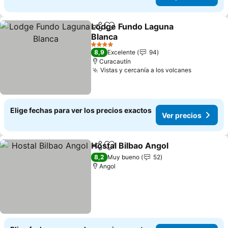
Lodge Fundo Laguna
Compartir
Agregar a favoritos
Blanca
4 Estrellas
8,9
Excelente
94
Curacautín
Vistas y cercanía a los volcanes
Elige fechas para ver los precios exactos
Ver precios
Hostal Bilbao Angol
Compartir
Agregar a favoritos
8,2
Muy bueno
52
Angol