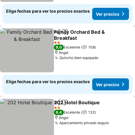
Elige fechas para ver los precios exactos
Ver precios
Family Orchard Bed &
Compartir
Agregar a favoritos
Breakfast
2 Estrellas
9,0
Excelente
108
Angol
Quincho bien equipado
Elige fechas para ver los precios exactos
Ver precios
202 Hotel Boutique
Compartir
Agregar a favoritos
2 Estrellas
9,4
Excelente
132
Angol
Aparcamiento privado seguro