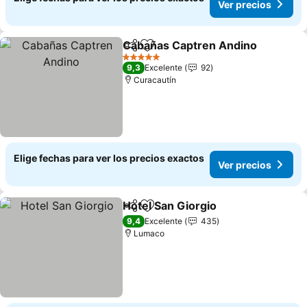
Ver precios
Cabañas Captren Andino
Compartir
Agregar a favoritos
5 Estrellas
9,3
Excelente
92
Curacautín
Elige fechas para ver los precios exactos
Ver precios
Hotel San Giorgio
Compartir
Agregar a favoritos
9,4
Excelente
435
Lumaco