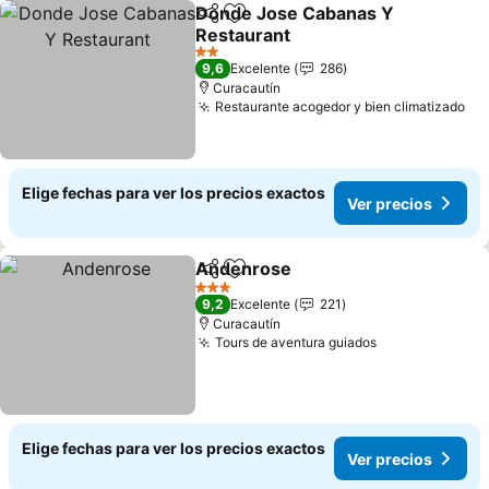
Donde Jose Cabanas Y
Compartir
Agregar a favoritos
Restaurant
2 Estrellas
9,6
Excelente
286
Curacautín
Restaurante acogedor y bien climatizado
Elige fechas para ver los precios exactos
Ver precios
Andenrose
Compartir
Agregar a favoritos
3 Estrellas
9,2
Excelente
221
Curacautín
Tours de aventura guiados
Elige fechas para ver los precios exactos
Ver precios