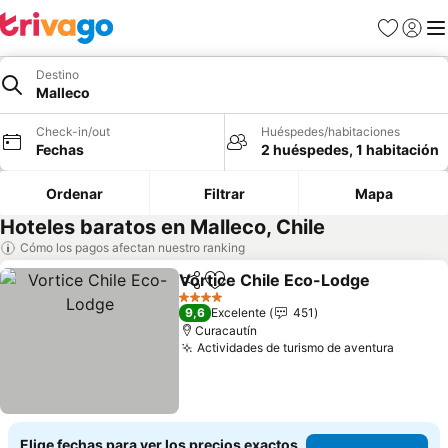
Favoritos
Iniciar 
Me
Destino
Malleco
Check-in/out
Huéspedes/habitaciones
Fechas
2 huéspedes, 1 habitación
Ordenar
Filtrar
Mapa
Hoteles baratos en Malleco, Chile
Cómo los pagos afectan nuestro ranking
Vortice Chile Eco-Lodge
Compartir
Agregar a favoritos
4 Estrellas
9,6
Excelente
451
Curacautín
Actividades de turismo de aventura
Elige fechas para ver los precios exactos