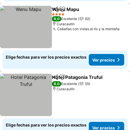
Wenu Mapu
Compartir
Agregar a favoritos
4 Estrellas
9,0
Excelente
92
Curacautín
Cabañas con vistas al río y la montaña
Elige fechas para ver los precios exactos
Ver precios
Hotel Patagonia Truful
Compartir
Agregar a favoritos
9,0
Excelente
55
Curacautín
Elige fechas para ver los precios exactos
Ver precios