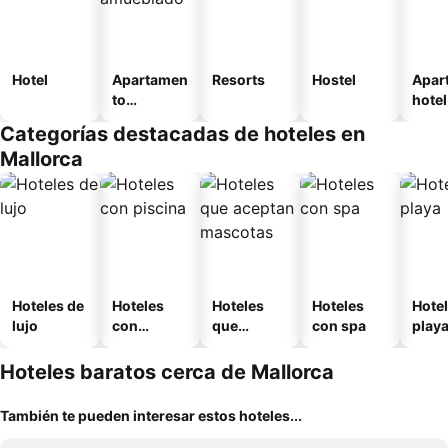
Hotel
Apartamen
Resorts
Hostel
Apar
to
hotel
amueblad
Categorías destacadas de hoteles en
o
Mallorca
Hoteles de
Hoteles
Hoteles
Hoteles
Hotel
lujo
con
que
con spa
play
piscina
aceptan
mascotas
Hoteles baratos cerca de Mallorca
También te pueden interesar estos hoteles...