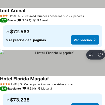
tent Arenal
Ver precios
Hotel
Vistas mediterráneas desde los pisos superiores
Ver precios
3 Estrellas
7,7
Bueno
3.394
El Arenal
$72.563
De
Mira precios de
9 páginas
Ver precios
Compartir
Ag
Hotel Florida Magaluf
Ver precios
Hotel
Cenas panorámicas con vistas al mar
Ver precios
4 Estrellas
8,9
Excelente
5.534
Magaluf
$73.238
De