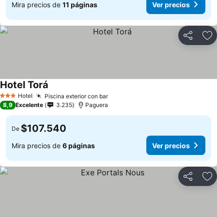
Mira precios de
11 páginas
Ver precios
Compartir
Ag
Hotel Torá
Ver precios
Hotel
Piscina exterior con bar
Ver precios
3 Estrellas
8,9
Excelente
3.235
Paguera
$107.540
De
Mira precios de
6 páginas
Ver precios
Compartir
Ag