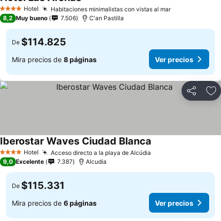
Ver precios
Hotel
Habitaciones minimalistas con vistas al mar
Ver precios
4 Estrellas
8,2
Muy bueno
7.506
C'an Pastilla
$114.825
De
Mira precios de
8 páginas
Ver precios
Compartir
Ag
Iberostar Waves Ciudad Blanca
Ver precios
Hotel
Acceso directo a la playa de Alcúdia
Ver precios
4 Estrellas
9,0
Excelente
7.387
Alcudia
$115.331
De
Mira precios de
6 páginas
Ver precios