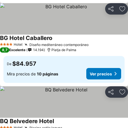
Compartir
Ag
BG Hotel Caballero
Ver precios
Hotel
Diseño mediterráneo contemporáneo
Ver precios
4 Estrellas
8,7
Excelente
14.194
Platja de Palma
$84.957
De
Mira precios de
10 páginas
Ver precios
Compartir
Ag
BQ Belvedere Hotel
Ver precios
Hotel
Piscina estilo laguna