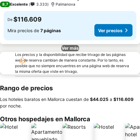
5 Estrellas
8,7
Excelente
3.333
Palmanova
$116.609
De
Mira precios de
7 páginas
Ver precios
Ver más
Los precios y la disponibilidad que recibe trivago de las páginas
web de reserva cambian de manera constante. Por lo tanto, es
posible que no siempre encuentres en una página web de reserva
la misma oferta que viste en trivago.
Rango de precios
Los hoteles baratos en Mallorca cuestan de
‎$44.025
a
‎$116.609
por noche.
Otros hospedajes en Mallorca