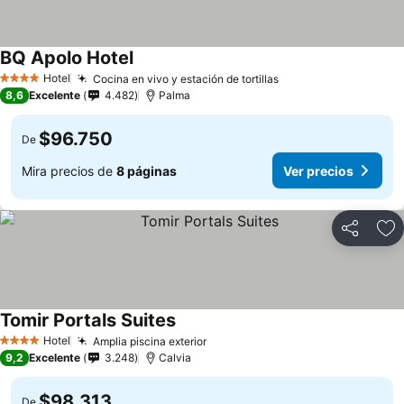
BQ Apolo Hotel
Ver precios
Hotel
Cocina en vivo y estación de tortillas
Ver precios
4 Estrellas
8,6
Excelente
4.482
Palma
$96.750
De
Mira precios de
8 páginas
Ver precios
Compartir
Ag
Tomir Portals Suites
Ver precios
Hotel
Amplia piscina exterior
Ver precios
4 Estrellas
9,2
Excelente
3.248
Calvia
$98.313
De