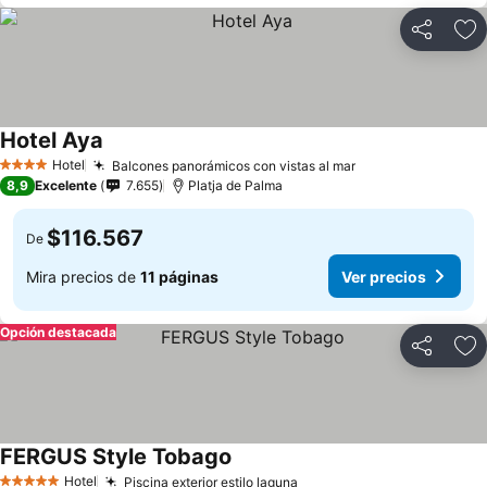
Compartir
Ag
Hotel Aya
Ver precios
Hotel
Balcones panorámicos con vistas al mar
Ver precios
4 Estrellas
8,9
Excelente
7.655
Platja de Palma
$116.567
De
Mira precios de
11 páginas
Ver precios
Opción destacada
Compartir
Ag
FERGUS Style Tobago
Ver precios
Hotel
Piscina exterior estilo laguna
Ver precios