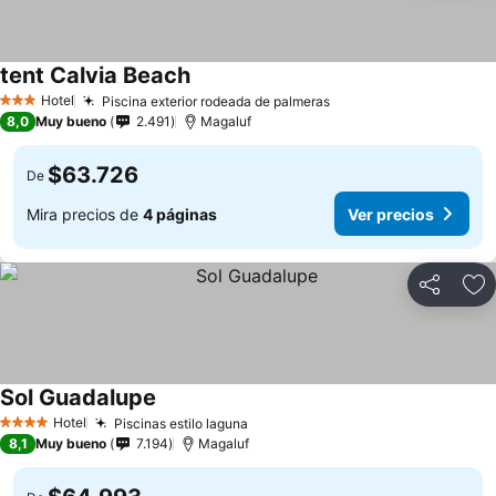
tent Calvia Beach
Ver precios
Hotel
Piscina exterior rodeada de palmeras
Ver precios
3 Estrellas
8,0
Muy bueno
2.491
Magaluf
$63.726
De
Mira precios de
4 páginas
Ver precios
Compartir
Ag
Sol Guadalupe
Ver precios
Hotel
Piscinas estilo laguna
Ver precios
4 Estrellas
8,1
Muy bueno
7.194
Magaluf