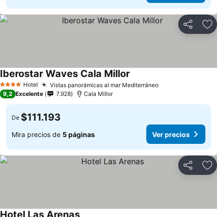
Compartir
Ag
Iberostar Waves Cala Millor
Ver precios
Hotel
Vistas panorámicas al mar Mediterráneo
Ver precios
4 Estrellas
9,2
Excelente
7.928
Cala Millor
$111.193
De
Mira precios de
5 páginas
Ver precios
Compartir
Ag
Hotel Las Arenas