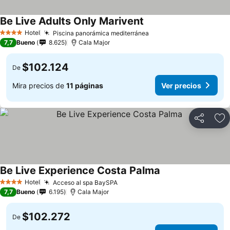
Be Live Adults Only Marivent
Ver precios
Hotel
Piscina panorámica mediterránea
Ver precios
4 Estrellas
7,7
Bueno
8.625
Cala Major
$102.124
De
Mira precios de
11 páginas
Ver precios
Compartir
Ag
Be Live Experience Costa Palma
Ver precios
Hotel
Acceso al spa BaySPA
Ver precios
4 Estrellas
7,7
Bueno
6.195
Cala Major
$102.272
De