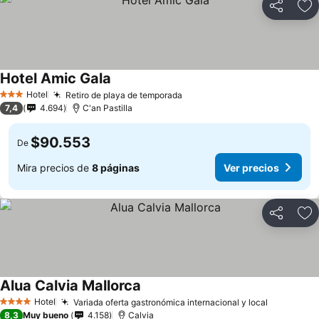
Compartir
Ag
Hotel Amic Gala
Ver precios
Hotel
Retiro de playa de temporada
Ver precios
3 Estrellas
7,4
4.694
C'an Pastilla
$90.553
De
Mira precios de
8 páginas
Ver precios
Compartir
Ag
Alua Calvia Mallorca
Ver precios
Hotel
Variada oferta gastronómica internacional y local
Ver preci
4 Estrellas
8,3
Muy bueno
4.158
Calvia