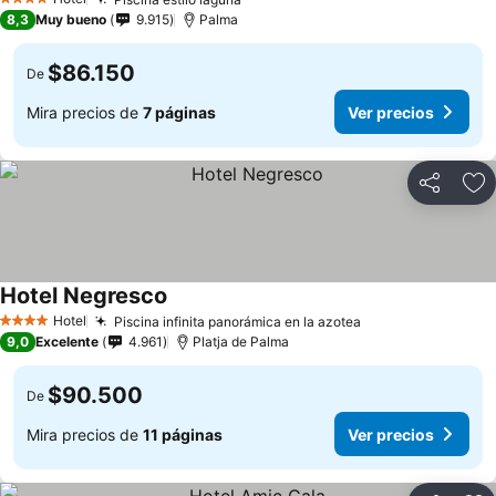
Ver precios
4 Estrellas
8,3
Muy bueno
9.915
Palma
$86.150
De
Mira precios de
7 páginas
Ver precios
Compartir
Ag
Hotel Negresco
Ver precios
Hotel
Piscina infinita panorámica en la azotea
Ver precios
4 Estrellas
9,0
Excelente
4.961
Platja de Palma
$90.500
De
Mira precios de
11 páginas
Ver precios