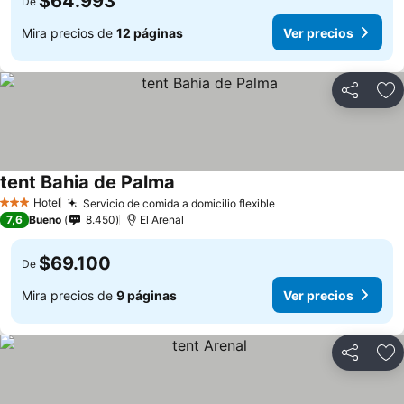
$64.993
De
Mira precios de
12 páginas
Ver precios
Compartir
Ag
tent Bahia de Palma
Ver precios
Hotel
Servicio de comida a domicilio flexible
Ver precios
3 Estrellas
7,6
Bueno
8.450
El Arenal
$69.100
De
Mira precios de
9 páginas
Ver precios
Compartir
Ag