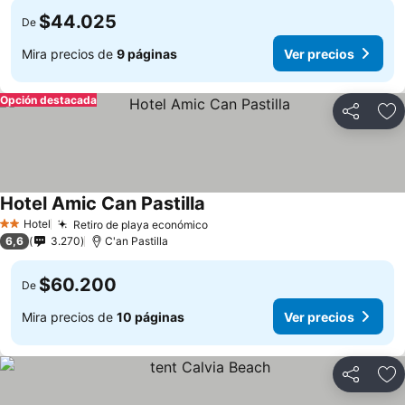
$44.025
De
Mira precios de
9 páginas
Ver precios
Opción destacada
Compartir
Ag
Hotel Amic Can Pastilla
Ver precios
Hotel
Retiro de playa económico
Ver precios
2 Estrellas
6,6
3.270
C'an Pastilla
$60.200
De
Mira precios de
10 páginas
Ver precios
Compartir
Ag