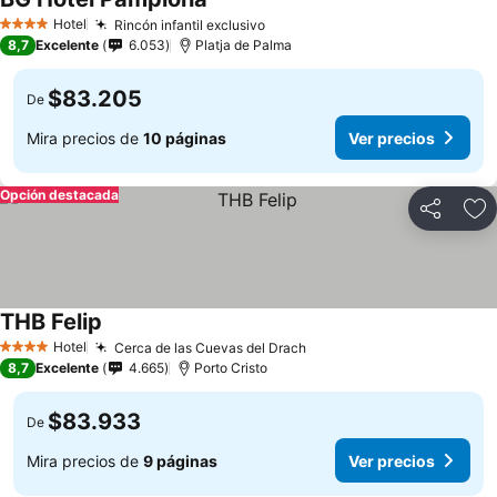
Ver precios
Hotel
Rincón infantil exclusivo
Ver precios
4 Estrellas
8,7
Excelente
6.053
Platja de Palma
$83.205
De
Mira precios de
10 páginas
Ver precios
Opción destacada
Compartir
Ag
THB Felip
Ver precios
Hotel
Cerca de las Cuevas del Drach
Ver precios
4 Estrellas
8,7
Excelente
4.665
Porto Cristo
$83.933
De
Mira precios de
9 páginas
Ver precios