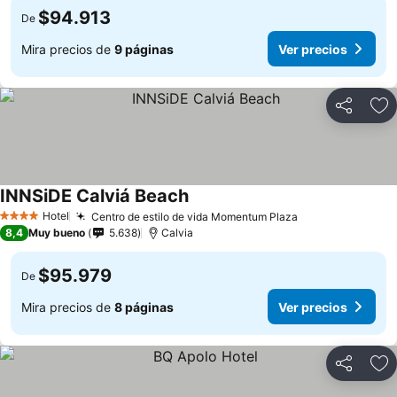
$94.913
De
Mira precios de
9 páginas
Ver precios
Compartir
Ag
INNSiDE Calviá Beach
Ver precios
Hotel
Centro de estilo de vida Momentum Plaza
Ver precios
4 Estrellas
8,4
Muy bueno
5.638
Calvia
$95.979
De
Mira precios de
8 páginas
Ver precios
Compartir
Ag