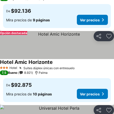
$92.136
De
Mira precios de
9 páginas
Ver precios
Opción destacada
Compartir
Ag
Hotel Amic Horizonte
Ver precios
Hotel
Suites dúplex únicas con entresuelo
Ver precios
3 Estrellas
7,5
Bueno
8.921
Palma
$92.875
De
Mira precios de
10 páginas
Ver precios
Compartir
Ag