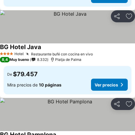
Compartir
Ag
BG Hotel Java
Ver precios
Hotel
Restaurante bufé con cocina en vivo
Ver precios
4 Estrellas
8,4
Muy bueno
8.332
Platja de Palma
$79.457
De
Mira precios de
10 páginas
Ver precios
Compartir
Ag
BG Hotel Pamplona