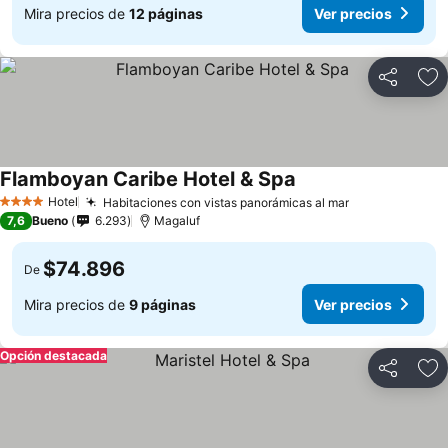
Mira precios de
12 páginas
Ver precios
Compartir
Ag
Flamboyan Caribe Hotel & Spa
Ver precios
Hotel
Habitaciones con vistas panorámicas al mar
Ver precios
4 Estrellas
7,6
Bueno
6.293
Magaluf
$74.896
De
Mira precios de
9 páginas
Ver precios
Opción destacada
Compartir
Ag