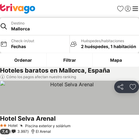
Favoritos
Iniciar 
Me
Destino
Mallorca
Check-in/out
Huéspedes/habitaciones
Fechas
2 huéspedes, 1 habitación
Ordenar
Filtrar
Mapa
Hoteles baratos en Mallorca, España
Cómo los pagos afectan nuestro ranking
Compartir
Ag
Hotel Selva Arenal
Ver precios
Hotel
Piscina exterior y solárium
Ver precios
2 Estrellas
7,4
3.997
El Arenal