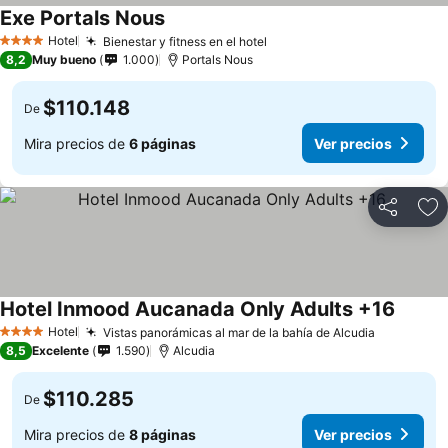
Exe Portals Nous
Ver precios
Hotel
Bienestar y fitness en el hotel
Ver precios
4 Estrellas
8,2
Muy bueno
1.000
Portals Nous
$110.148
De
Mira precios de
6 páginas
Ver precios
Compartir
Ag
Hotel Inmood Aucanada Only Adults +16
Ver pr
Hotel
Vistas panorámicas al mar de la bahía de Alcudia
Ver preci
4 Estrellas
8,5
Excelente
1.590
Alcudia
$110.285
De
Mira precios de
8 páginas
Ver precios