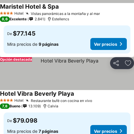
Maristel Hotel & Spa
Ver precios
Hotel
Vistas panorámicas a la montaña y al mar
Ver precios
4 Estrellas
8,6
Excelente
2.841
Estellencs
$77.145
De
Mira precios de
9 páginas
Ver precios
Opción destacada
Compartir
Ag
Hotel Vibra Beverly Playa
Ver precios
Hotel
Restaurante bufé con cocina en vivo
Ver precios
4 Estrellas
7,8
Bueno
13.109
Calvia
$79.098
De
Mira precios de
7 páginas
Ver precios