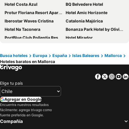
Hotel Costa Azul
BQ Belvedere Hotel
Protur Floriana Resort Aparthotel
Hotel Amic Horizonte
Iberostar Waves Cristina
Catalonia Majórica
Hotel Na Taconera
Bonanza Park Hotel by Olivia Hotels Collection
PortBlue Club Pollentia Resort & Spa
Hotel Mirador
BQ Amfora Beach
Ca n'Alexandre - Adults Only
Hotel ROC Illetas & SPA
HYB Eurocalas
Busca hoteles
Europa
España
Islas Baleares
Mallorca
Hoteles baratos en Mallorca
Portofino Mallorca
tent Palmanova
Hotel Joan Miró Museum
Alua Leo
Facebook
Twitter
Insta
Yo
Grupotel Maritimo
Belle Zurbarán Palma Hotel
Elige tu país
Iberostar Waves Alcudia Park
Iberostar Waves Club Cala Barca
Aluasun Continental Park Hotel & Apartments
Isla Mallorca & Spa
Agregar en Google
AluaSoul Carolina
whala!beach
Encuentra nuestros resultados
fácilmente: agrega trivago como
Reverence Mare Hotel - Adults Only
Grupotel Taurus Park
fuente preferida en Google.
Compañía
ALUA Suites Las Rocas
BQ Augusta Hotel