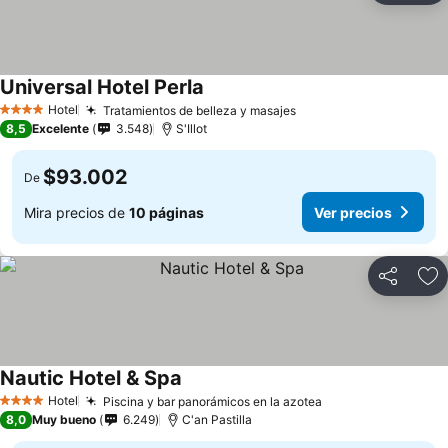
Universal Hotel Perla
Ver precios
Hotel
Tratamientos de belleza y masajes
Ver precios
4 Estrellas
8,5
Excelente
3.548
S'Illot
$93.002
De
Mira precios de
10 páginas
Ver precios
Compartir
Ag
Nautic Hotel & Spa
Ver precios
Hotel
Piscina y bar panorámicos en la azotea
Ver precios
4 Estrellas
8,0
Muy bueno
6.249
C'an Pastilla