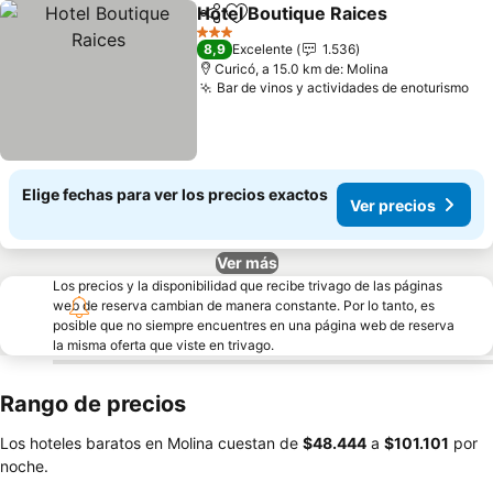
Hotel Boutique Raices
Compartir
Agregar a favoritos
Ver 
3 Estrellas
8,9
Excelente
1.536
Curicó, a 15.0 km de: Molina
Bar de vinos y actividades de enoturismo
Ve
Elige fechas para ver los precios exactos
Ver precios
Ver más
Los precios y la disponibilidad que recibe trivago de las páginas
web de reserva cambian de manera constante. Por lo tanto, es
posible que no siempre encuentres en una página web de reserva
la misma oferta que viste en trivago.
Rango de precios
Los hoteles baratos en Molina cuestan de
‎$48.444
a
‎$101.101
por
noche.