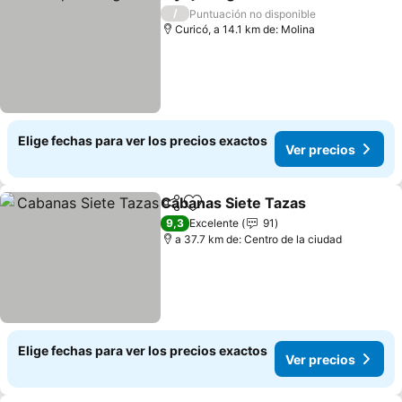
Compartir
Agregar a favoritos
Ver precios
/
Puntuación no disponible
Curicó, a 14.1 km de: Molina
Elige fechas para ver los precios exactos
Ver precios
Cabanas Siete Tazas
Compartir
Agregar a favoritos
Ver p
9,3
Excelente
91
a 37.7 km de: Centro de la ciudad
Elige fechas para ver los precios exactos
Ver precios