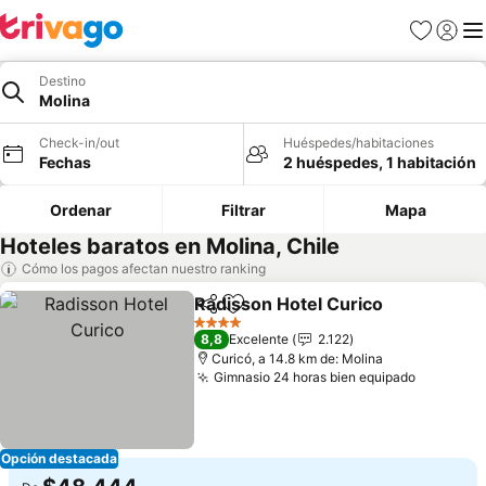
Favoritos
Iniciar 
Me
Destino
Molina
Check-in/out
Huéspedes/habitaciones
Fechas
2 huéspedes, 1 habitación
Ordenar
Filtrar
Mapa
Hoteles baratos en Molina, Chile
Cómo los pagos afectan nuestro ranking
Radisson Hotel Curico
Compartir
Agregar a favoritos
Ver 
4 Estrellas
8,8
Excelente
2.122
Curicó, a 14.8 km de: Molina
Gimnasio 24 horas bien equipado
Ver prec
Opción destacada