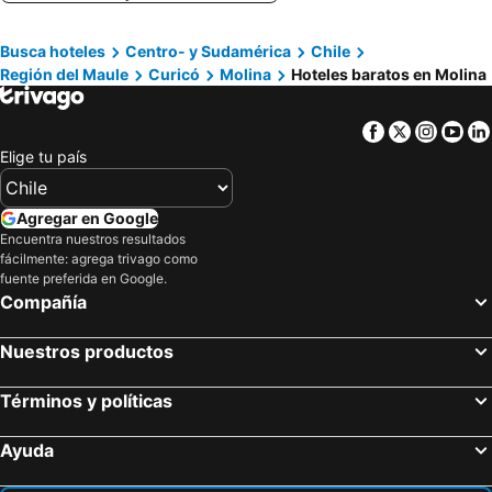
Busca hoteles
Centro- y Sudamérica
Chile
Región del Maule
Curicó
Molina
Hoteles baratos en Molina
Facebook
Twitter
Insta
Yo
Elige tu país
Agregar en Google
Encuentra nuestros resultados
fácilmente: agrega trivago como
fuente preferida en Google.
Compañía
Nuestros productos
Términos y políticas
Ayuda