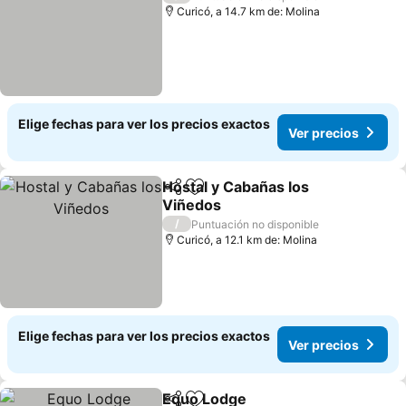
Curicó, a 14.7 km de: Molina
Elige fechas para ver los precios exactos
Ver precios
Hostal y Cabañas los
Compartir
Agregar a favoritos
Viñedos
Ver precios
/
Puntuación no disponible
Curicó, a 12.1 km de: Molina
Elige fechas para ver los precios exactos
Ver precios
Equo Lodge