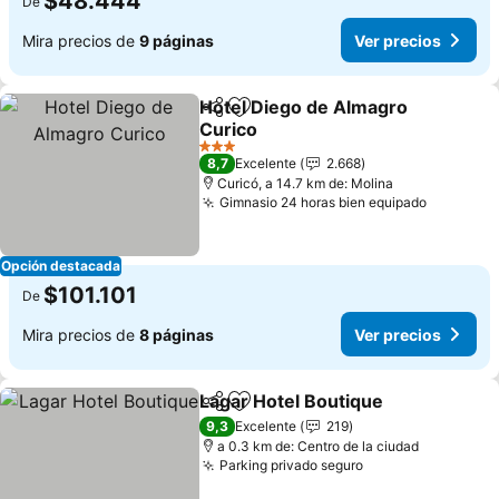
$48.444
De
Mira precios de
9 páginas
Ver precios
Hotel Diego de Almagro
Compartir
Agregar a favoritos
Curico
Ver precios
3 Estrellas
8,7
Excelente
2.668
Curicó, a 14.7 km de: Molina
Gimnasio 24 horas bien equipado
Ver prec
Opción destacada
$101.101
De
Mira precios de
8 páginas
Ver precios
Lagar Hotel Boutique
Compartir
Agregar a favoritos
Ver p
9,3
Excelente
219
a 0.3 km de: Centro de la ciudad
Parking privado seguro
Ver precios