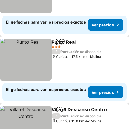
Elige fechas para ver los precios exactos
Ver precios
Punto Real
Compartir
Agregar a favoritos
Ver precios
3 Estrellas
/
Puntuación no disponible
Curicó, a 17.5 km de: Molina
Elige fechas para ver los precios exactos
Ver precios
Villa el Descanso Centro
Compartir
Agregar a favoritos
V
/
Puntuación no disponible
Curicó, a 15.0 km de: Molina