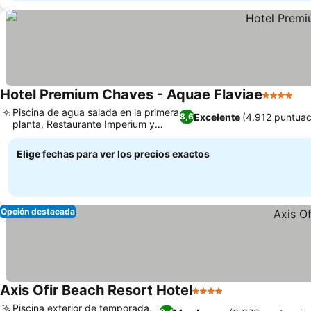
Hotel Premium Chaves - Aquae Flaviae
4 Estrell
Ve
Piscina de agua salada en la primera
Excelente
(4.912 puntuac
8,6
planta, Restaurante Imperium y
Ver precios
asador
Elige fechas para ver los precios exactos
Opción destacada
Axis Ofir Beach Resort Hotel
4 Estrellas
Ver precios
Piscina exterior de temporada,