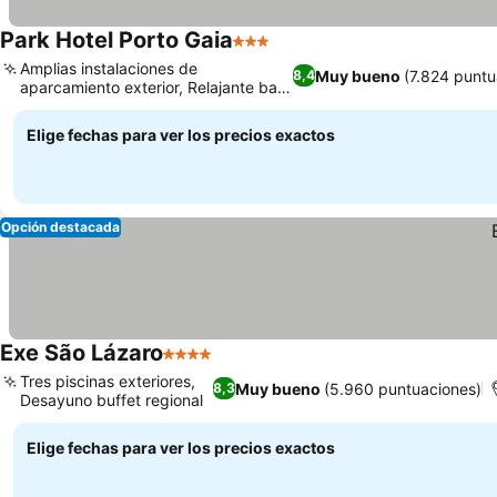
Park Hotel Porto Gaia
3 Estrellas
Ver precios
Amplias instalaciones de
Muy bueno
(7.824 puntu
8,4
aparcamiento exterior, Relajante bar
Ver precios
de vino de Oporto
Elige fechas para ver los precios exactos
Opción destacada
Exe São Lázaro
4 Estrellas
Ver precios
Tres piscinas exteriores,
Muy bueno
(5.960 puntuaciones)
8,3
Desayuno buffet regional
Ver precios
Elige fechas para ver los precios exactos