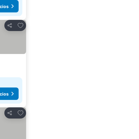
cios
Agregar a favoritos
Compartir
cios
Agregar a favoritos
Compartir