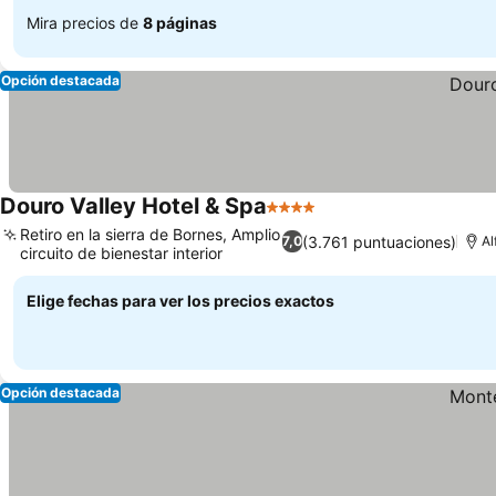
Mira precios de
8 páginas
Opción destacada
Douro Valley Hotel & Spa
4 Estrellas
Ver precios
Retiro en la sierra de Bornes, Amplio
(3.761 puntuaciones)
7,0
Al
circuito de bienestar interior
Ver precios
Elige fechas para ver los precios exactos
Opción destacada