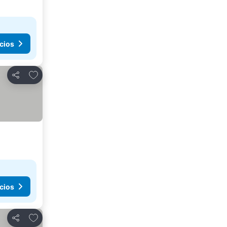
cios
Agregar a favoritos
Compartir
cios
Agregar a favoritos
Compartir