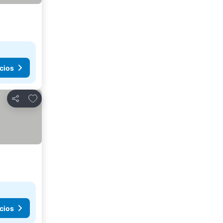
cios
Agregar a favoritos
Compartir
cios