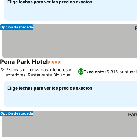
Elige fechas para ver los precios exactos
Opción destacada
Pena Park Hotel
4 Estrellas
Ver precios
Piscinas climatizadas interiores y
Excelente
(6.815 puntuaci
9,1
exteriores, Restaurante Biclaque
Ver precios
Origens
Elige fechas para ver los precios exactos
Opción destacada