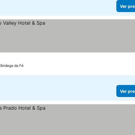
Ver pre
fândega da Fé
Ver pre