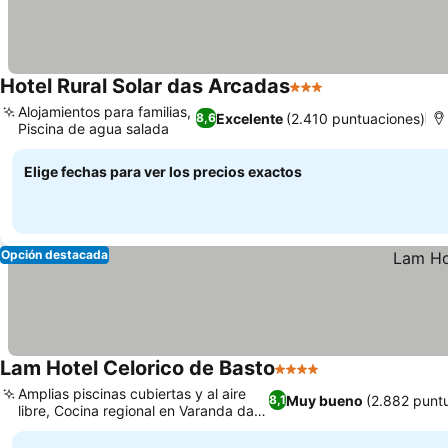
Hotel Rural Solar das Arcadas
3 Estrellas
Ver precios
Alojamientos para familias,
Excelente
(2.410 puntuaciones)
8,6
Piscina de agua salada
Ver precios
Elige fechas para ver los precios exactos
Opción destacada
Lam Hotel Celorico de Basto
4 Estrellas
Ver precios
Amplias piscinas cubiertas y al aire
Muy bueno
(2.882 punt
8,1
libre, Cocina regional en Varanda das
Ver precios
Camélias