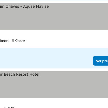
as
r precios
iones)
Chaves
Ver pre