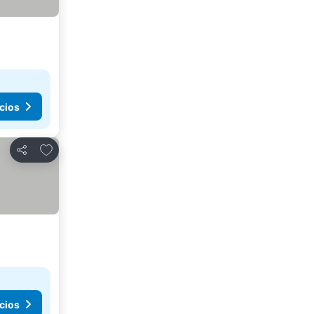
cios
Agregar a favoritos
Compartir
cios