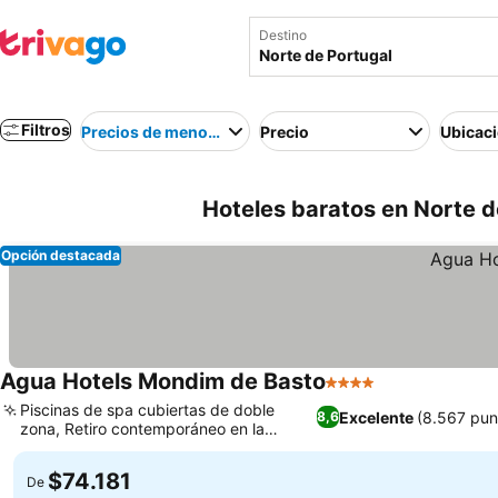
Destino
Filtros
Precios de menor a mayor
Precio
Ubicac
Hoteles baratos en Norte d
Opción destacada
Agua Hotels Mondim de Basto
4 Estrellas
Ver precios
Piscinas de spa cubiertas de doble
Excelente
(8.567 pun
8,6
zona, Retiro contemporáneo en la
Ver precios
montaña junto al río
$74.181
De