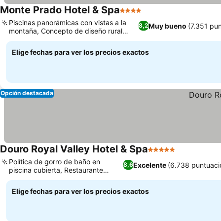
Monte Prado Hotel & Spa
4 Estrellas
Ver precios
Piscinas panorámicas con vistas a la
Muy bueno
(7.351 pu
8,2
montaña, Concepto de diseño rural
Ver precios
contemporáneo
Elige fechas para ver los precios exactos
Opción destacada
Douro Royal Valley Hotel & Spa
5 Estrellas
Ver precios
Política de gorro de baño en
Excelente
(6.738 puntuaci
8,6
piscina cubierta, Restaurante
Ver precios
Palato D’Ouro
Elige fechas para ver los precios exactos