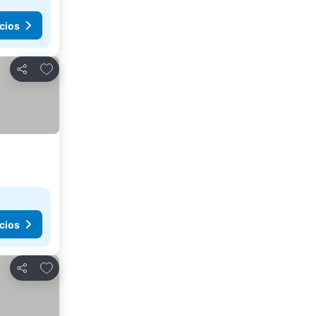
cios
Agregar a favoritos
Compartir
cios
Agregar a favoritos
Compartir