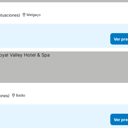
ntuaciones)
Melgaço
Ver pre
ones)
Baião
Ver pre