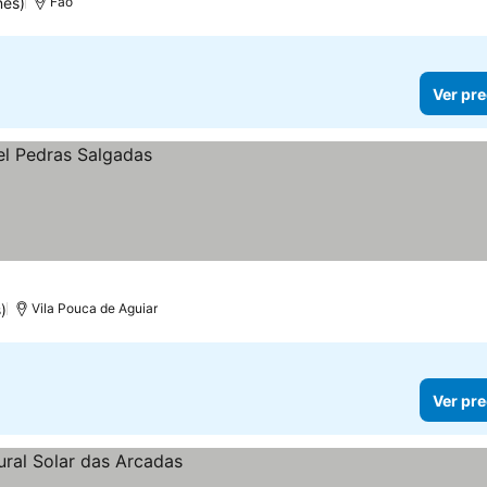
nes)
Fâo
Ver pre
)
Vila Pouca de Aguiar
Ver pre