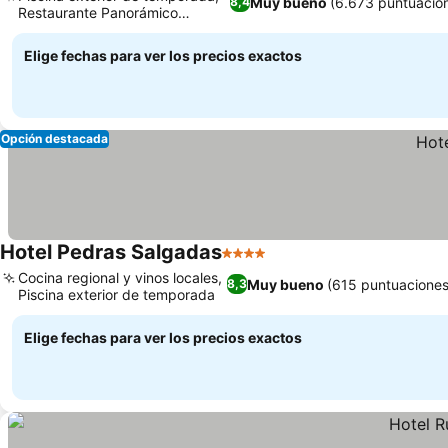
Muy bueno
(6.673 puntuacio
8,4
Restaurante Panorámico
Ver precios
Atlântico
Elige fechas para ver los precios exactos
Opción destacada
Hotel Pedras Salgadas
4 Estrellas
Ver precios
Cocina regional y vinos locales,
Muy bueno
(615 puntuaciones
8,3
Piscina exterior de temporada
Ver precios
Elige fechas para ver los precios exactos