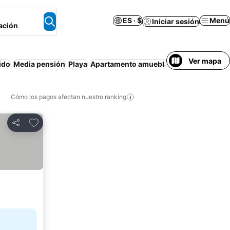
ES · $
Menú
Iniciar sesión
ación
Ver mapa
ido
Media pensión
Playa
Apartamento amueblado
Spa
Piscina 
Cómo los pagos afectan nuestro ranking
Agregar a favoritos
Compartir