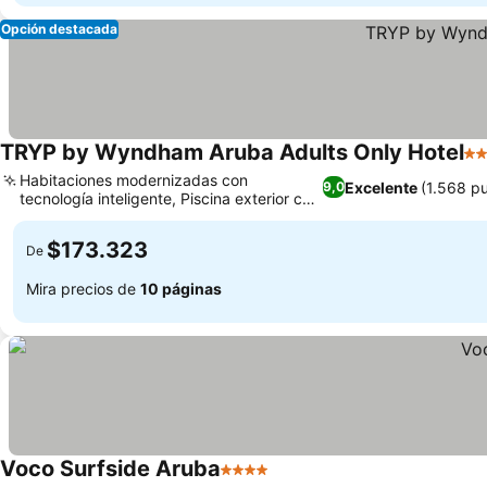
Opción destacada
TRYP by Wyndham Aruba Adults Only Hotel
4 E
Habitaciones modernizadas con
Excelente
(1.568 p
9,0
tecnología inteligente, Piscina exterior con
Ver precios
bar dentro del agua
$173.323
De
Mira precios de
10 páginas
Voco Surfside Aruba
4 Estrellas
Ver precios