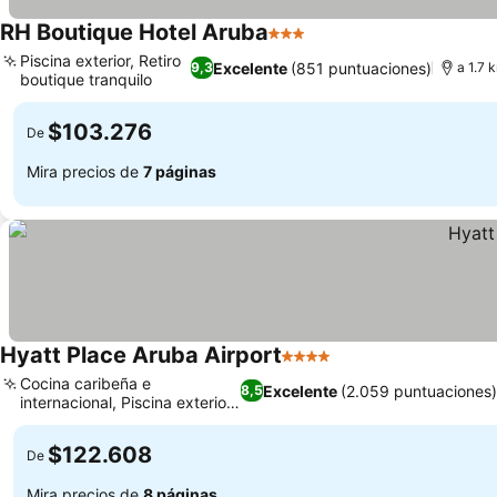
RH Boutique Hotel Aruba
3 Estrellas
Ver precios
Piscina exterior, Retiro
Excelente
(851 puntuaciones)
9,3
a 1.7 
boutique tranquilo
Ver precios
$103.276
De
Mira precios de
7 páginas
Hyatt Place Aruba Airport
4 Estrellas
Ver precios
Cocina caribeña e
Excelente
(2.059 puntuaciones
8,5
internacional, Piscina exterior
Ver precios
y solárium
$122.608
De
Mira precios de
8 páginas