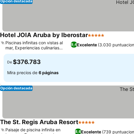
Opción destacada
Hotel JOIA Aruba by Iberostar
5 Estrellas
Ver precios
Piscinas infinitas con vistas al
Excelente
(3.030 puntuacion
9,4
mar, Experiencias culinarias
Ver precios
variadas
$376.783
De
Mira precios de
6 páginas
Opción destacada
The St. Regis Aruba Resort
5 Estrellas
Ver precios
Paisaje de piscina infinita en
Excelente
(739 puntuacion
8,6