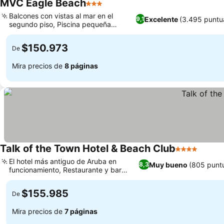
MVC Eagle Beach
3 Estrellas
Ver precios
Balcones con vistas al mar en el
Excelente
(3.495 puntu
9,1
segundo piso, Piscina pequeña
Ver precios
exterior y solárium
$150.973
De
Mira precios de
8 páginas
Talk of the Town Hotel & Beach Club
4 Estrellas
Ver pr
El hotel más antiguo de Aruba en
Muy bueno
(805 punt
8,3
funcionamiento, Restaurante y bar
Ver precios
junto a la piscina
$155.985
De
Mira precios de
7 páginas