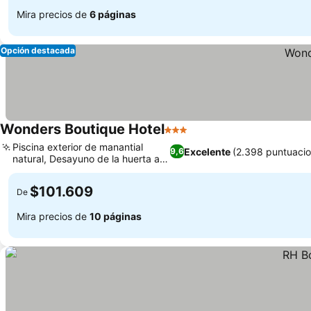
Mira precios de
6 páginas
Opción destacada
Wonders Boutique Hotel
3 Estrellas
Ver precios
Piscina exterior de manantial
Excelente
(2.398 puntuacio
9,6
natural, Desayuno de la huerta a
Ver precios
la mesa
$101.609
De
Mira precios de
10 páginas