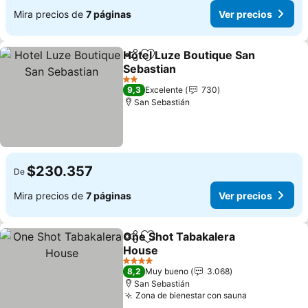
Mira precios de
7 páginas
Ver precios
Hotel Luze Boutique San
Compartir
Agregar a favoritos
Sebastian
Ver precios
2 Estrellas
9,3
Excelente
730
San Sebastián
$230.357
De
Mira precios de
7 páginas
Ver precios
One Shot Tabakalera
Compartir
Agregar a favoritos
House
Ver precios
4 Estrellas
8,2
Muy bueno
3.068
San Sebastián
Zona de bienestar con sauna
Ver precios