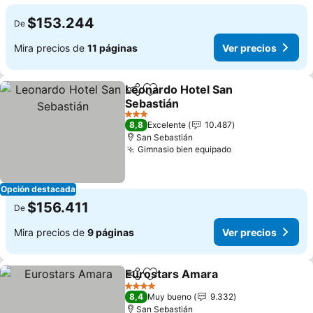
$153.244
De
Mira precios de
11 páginas
Ver precios
Leonardo Hotel San
Compartir
Agregar a favoritos
Sebastián
Ver precios
3 Estrellas
8,8
Excelente
10.487
San Sebastián
Gimnasio bien equipado
Ver precios
Opción destacada
$156.411
De
Mira precios de
9 páginas
Ver precios
Eurostars Amara
Compartir
Agregar a favoritos
Ver preci
4 Estrellas
8,4
Muy bueno
9.332
San Sebastián