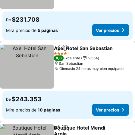
$231.708
De
Mira precios de
5 páginas
Ver precios
Axel Hotel San Sebastian
Compartir
Agregar a favoritos
V
4 Estrellas
8,6
Excelente
9.554
San Sebastián
Gimnasio 24 horas muy bien equipado
Ver 
$243.353
De
Mira precios de
10 páginas
Ver precios
Boutique Hotel Mendi
Compartir
Agregar a favoritos
Argia