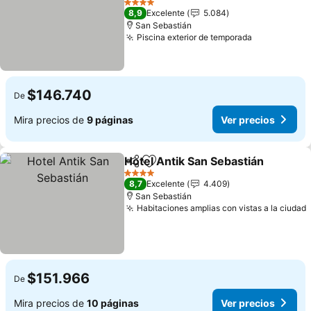
Ver precios
4 Estrellas
8,9
Excelente
5.084
San Sebastián
Piscina exterior de temporada
Ver precio
$146.740
De
Mira precios de
9 páginas
Ver precios
Hotel Antik San Sebastián
Compartir
Agregar a favoritos
4 Estrellas
8,7
Excelente
4.409
San Sebastián
Habitaciones amplias con vistas a la ciudad
$151.966
De
Mira precios de
10 páginas
Ver precios