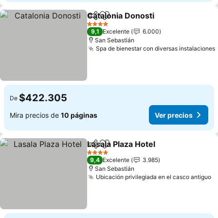
Catalonia Donosti
Compartir
Agregar a favoritos
Ver prec
4 Estrellas
9,1
Excelente
6.000
San Sebastián
Spa de bienestar con diversas instalaciones
$422.305
De
Mira precios de
10 páginas
Ver precios
Lasala Plaza Hotel
Compartir
Agregar a favoritos
Ver prec
4 Estrellas
9,4
Excelente
3.985
San Sebastián
Ubicación privilegiada en el casco antiguo
V