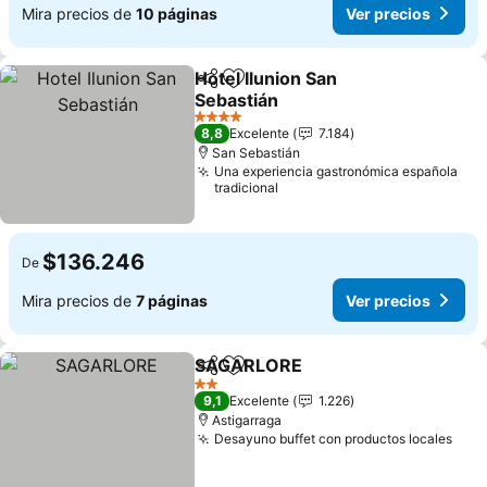
Mira precios de
10 páginas
Ver precios
Hotel Ilunion San
Compartir
Agregar a favoritos
Sebastián
Ver precios
4 Estrellas
8,8
Excelente
7.184
San Sebastián
Una experiencia gastronómica española
tradicional
$136.246
De
Mira precios de
7 páginas
Ver precios
SAGARLORE
Compartir
Agregar a favoritos
Ver precios
2 Estrellas
9,1
Excelente
1.226
Astigarraga
Desayuno buffet con productos locales
Ver 