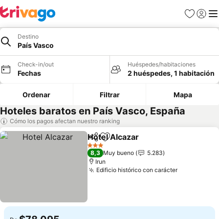
Favoritos
Iniciar 
Me
Destino
País Vasco
Check-in/out
Huéspedes/habitaciones
Fechas
2 huéspedes, 1 habitación
Ordenar
Filtrar
Mapa
Hoteles baratos en País Vasco, España
Cómo los pagos afectan nuestro ranking
Hotel Alcazar
Compartir
Agregar a favoritos
Ver precios
3 Estrellas
8,3
Muy bueno
5.283
Irun
Edificio histórico con carácter
Ver precio