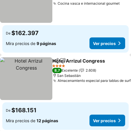
Cocina vasca e internacional gourmet
Ver p
$162.397
De
Mira precios de
9 páginas
Ver precios
Hotel Arrizul Congress
Compartir
Agregar a favoritos
Ver
4 Estrellas
8,7
Excelente
2.608
San Sebastián
Almacenamiento especial para tablas de surf
$168.151
De
Mira precios de
12 páginas
Ver precios