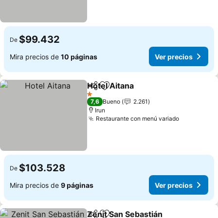
$99.432
De
Mira precios de
10 páginas
Ver precios
Hotel Aitana
Compartir
Agregar a favoritos
Ver precios
1 Estrellas
7,6
Bueno
2.261
Irun
Restaurante con menú variado
Ver precio
$103.528
De
Mira precios de
9 páginas
Ver precios
Zenit San Sebastián