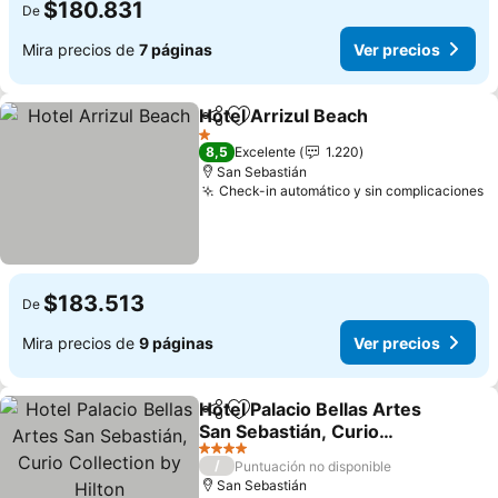
$180.831
De
Mira precios de
7 páginas
Ver precios
Hotel Arrizul Beach
Compartir
Agregar a favoritos
Ver pr
1 Estrellas
8,5
Excelente
1.220
San Sebastián
Check-in automático y sin complicaciones
V
$183.513
De
Mira precios de
9 páginas
Ver precios
Hotel Palacio Bellas Artes
Compartir
Agregar a favoritos
San Sebastián, Curio
Collection by Hilton
Ver precios
4 Estrellas
/
Puntuación no disponible
San Sebastián