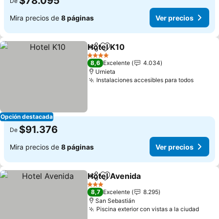
$78.095
De
Mira precios de
8 páginas
Ver precios
Hotel K10
Compartir
Agregar a favoritos
Ver precios
4 Estrellas
8,6
Excelente
4.034
Urnieta
Instalaciones accesibles para todos
Ver pr
Opción destacada
$91.376
De
Mira precios de
8 páginas
Ver precios
Hotel Avenida
Compartir
Agregar a favoritos
Ver precios
3 Estrellas
8,7
Excelente
8.295
San Sebastián
Piscina exterior con vistas a la ciudad
Ver p