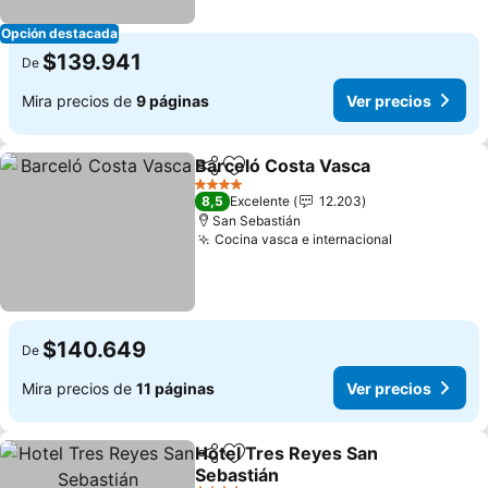
Opción destacada
$139.941
De
Mira precios de
9 páginas
Ver precios
Barceló Costa Vasca
Compartir
Agregar a favoritos
Ver p
4 Estrellas
8,5
Excelente
12.203
San Sebastián
Cocina vasca e internacional
Ver precios
$140.649
De
Mira precios de
11 páginas
Ver precios
Hotel Tres Reyes San
Compartir
Agregar a favoritos
Sebastián