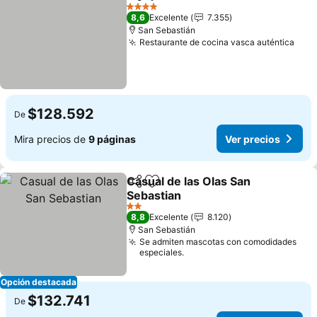
Compartir
Agregar a favoritos
Ver pr
4 Estrellas
8,6
Excelente
7.355
San Sebastián
Restaurante de cocina vasca auténtica
Ver 
$128.592
De
Mira precios de
9 páginas
Ver precios
Casual de las Olas San
Compartir
Agregar a favoritos
Sebastian
Ver precios
2 Estrellas
8,8
Excelente
8.120
San Sebastián
Se admiten mascotas con comodidades
especiales.
Opción destacada
$132.741
De