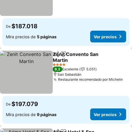
$187.018
De
Mira precios de
5 páginas
Ver precios
Zenit Convento San
Compartir
Agregar a favoritos
Martin
Ver precios
4 Estrellas
9,2
Excelente
5.051
San Sebastián
Restaurante recomendado por Michelin
Ver 
$197.079
De
Mira precios de
9 páginas
Ver precios