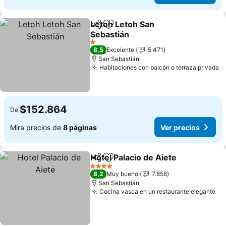
Letoh Letoh San
Compartir
Agregar a favoritos
Sebastián
Ver precios
1 Estrellas
8,5
Excelente
5.471
San Sebastián
Habitaciones con balcón o terraza privada
V
$152.864
De
Mira precios de
8 páginas
Ver precios
Hotel Palacio de Aiete
Compartir
Agregar a favoritos
Ver 
4 Estrellas
8,2
Muy bueno
7.856
San Sebastián
Cocina vasca en un restaurante elegante
Ve