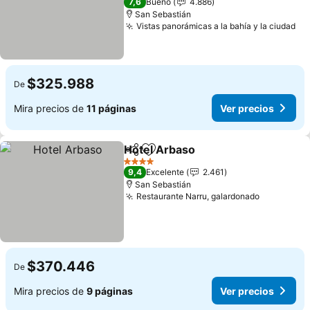
7,6
Bueno
4.886
San Sebastián
Vistas panorámicas a la bahía y la ciudad
Ve
$325.988
De
Mira precios de
11 páginas
Ver precios
Hotel Arbaso
Compartir
Agregar a favoritos
Ver precios
4 Estrellas
9,4
Excelente
2.461
San Sebastián
Restaurante Narru, galardonado
Ver preci
$370.446
De
Mira precios de
9 páginas
Ver precios