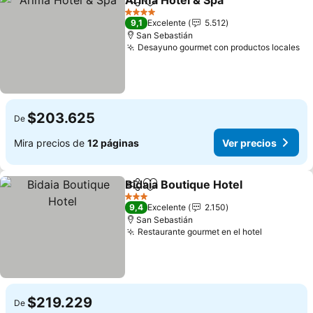
Arima Hotel & Spa
Compartir
Agregar a favoritos
Ver prec
4 Estrellas
9,1
Excelente
5.512
San Sebastián
Desayuno gourmet con productos locales
Ve
$203.625
De
Mira precios de
12 páginas
Ver precios
Bidaia Boutique Hotel
Compartir
Agregar a favoritos
Ver 
3 Estrellas
9,4
Excelente
2.150
San Sebastián
Restaurante gourmet en el hotel
Ver preci
$219.229
De