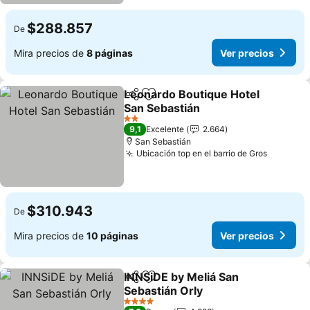
$288.857
De
Mira precios de
8 páginas
Ver precios
Leonardo Boutique Hotel
Compartir
Agregar a favoritos
San Sebastián
Ver precios
2 Estrellas
9,1
Excelente
2.664
San Sebastián
Ubicación top en el barrio de Gros
Ver prec
$310.943
De
Mira precios de
10 páginas
Ver precios
INNSiDE by Meliá San
Compartir
Agregar a favoritos
Sebastián Orly
Ver precios
4 Estrellas