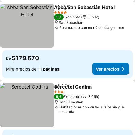
Abba San Sebastián Hotel
Compartir
Agregar a favoritos
4 Estrellas
9,1
Excelente
3.597
San Sebastián
Restaurante con menú del día gourmet
Ver 
$179.670
De
Mira precios de
11 páginas
Ver precios
Sercotel Codina
Compartir
Agregar a favoritos
Ver precio
3 Estrellas
8,6
Excelente
8.059
San Sebastián
Habitaciones con vistas a la bahía y la
montaña