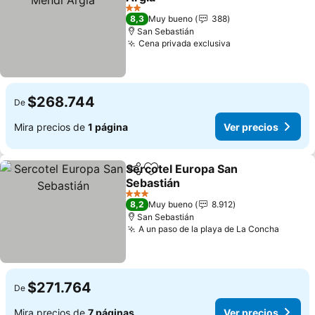
Ver precios
2 Estrellas
8,3
Muy bueno
388
San Sebastián
Cena privada exclusiva
Ver precios
$268.744
De
Mira precios de
1 página
Ver precios
Sercotel Europa San
Compartir
Agregar a favoritos
Sebastián
Ver precios
3 Estrellas
8,2
Muy bueno
8.912
San Sebastián
A un paso de la playa de La Concha
Ver pr
$271.764
De
Mira precios de
7 páginas
Ver precios