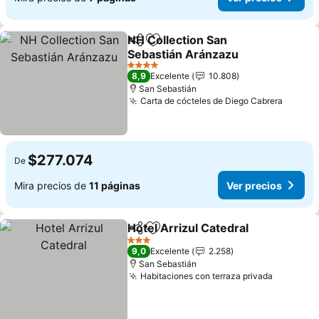
NH Collection San
Compartir
Agregar a favoritos
Sebastián Aránzazu
Ver precios
4 Estrellas
8,9
Excelente
10.808
San Sebastián
Carta de cócteles de Diego Cabrera
Ver pr
$277.074
De
Mira precios de
11 páginas
Ver precios
Hotel Arrizul Catedral
Compartir
Agregar a favoritos
Ver 
3 Estrellas
9,0
Excelente
2.258
San Sebastián
Habitaciones con terraza privada
Ver prec