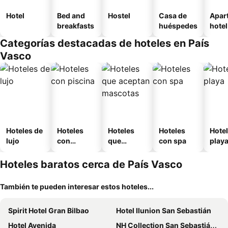
Hotel
Bed and
Hostel
Casa de
Apar
breakfasts
huéspedes
hotel
Categorías destacadas de hoteles en País
Vasco
Hoteles de
Hoteles
Hoteles
Hoteles
Hotel
lujo
con
que
con spa
play
piscina
aceptan
mascotas
Hoteles baratos cerca de País Vasco
También te pueden interesar estos hoteles...
Spirit Hotel Gran Bilbao
Hotel Ilunion San Sebastián
Hotel Avenida
NH Collection San Sebastián Aránzazu