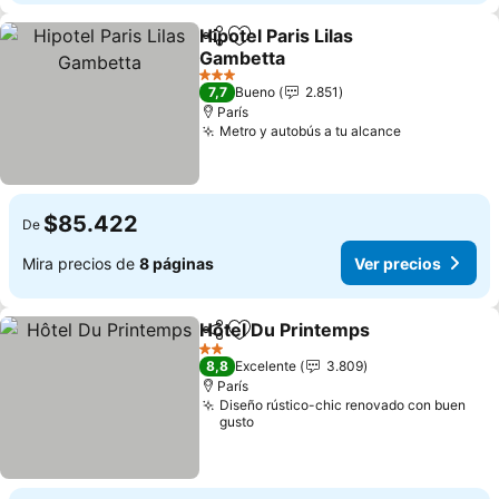
Hipotel Paris Lilas
Compartir
Agregar a favoritos
Gambetta
3 Estrellas
7,7
Bueno
2.851
París
Metro y autobús a tu alcance
$85.422
De
Mira precios de
8 páginas
Ver precios
Hôtel Du Printemps
Compartir
Agregar a favoritos
2 Estrellas
8,8
Excelente
3.809
París
Diseño rústico-chic renovado con buen
gusto