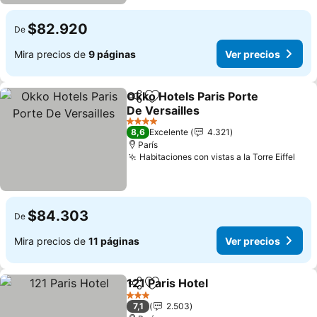
$82.920
De
Mira precios de
9 páginas
Ver precios
Okko Hotels Paris Porte
Compartir
Agregar a favoritos
De Versailles
4 Estrellas
8,6
Excelente
4.321
París
Habitaciones con vistas a la Torre Eiffel
$84.303
De
Mira precios de
11 páginas
Ver precios
121 Paris Hotel
Compartir
Agregar a favoritos
3 Estrellas
7,1
2.503