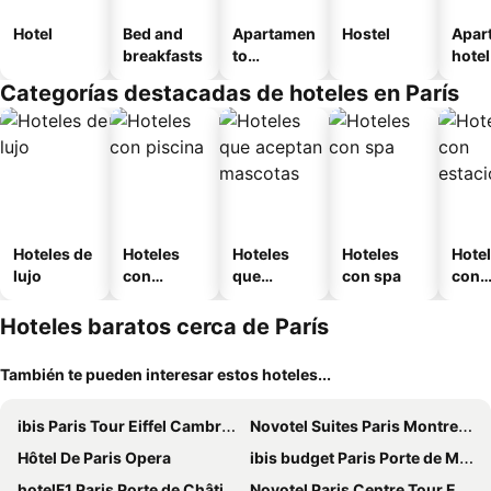
Hotel
Bed and
Apartamen
Hostel
Apar
breakfasts
to
hotel
amueblad
Categorías destacadas de hoteles en París
o
Hoteles de
Hoteles
Hoteles
Hoteles
Hote
lujo
con
que
con spa
con
piscina
aceptan
esta
mascotas
mien
Hoteles baratos cerca de París
También te pueden interesar estos hoteles...
ibis Paris Tour Eiffel Cambronne 15ème
Novotel Suites Paris Montreuil Vincennes
Hôtel De Paris Opera
ibis budget Paris Porte de Montmartre
hotelF1 Paris Porte de Châtillon
Novotel Paris Centre Tour Eiffel