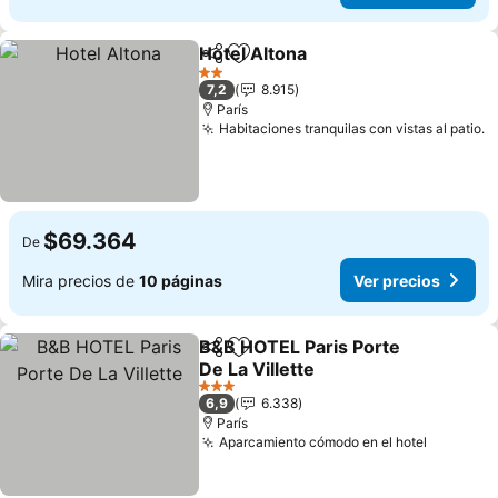
Hotel Altona
Compartir
Agregar a favoritos
2 Estrellas
7,2
8.915
París
Habitaciones tranquilas con vistas al patio.
$69.364
De
Mira precios de
10 páginas
Ver precios
B&B HOTEL Paris Porte
Compartir
Agregar a favoritos
De La Villette
3 Estrellas
6,9
6.338
París
Aparcamiento cómodo en el hotel