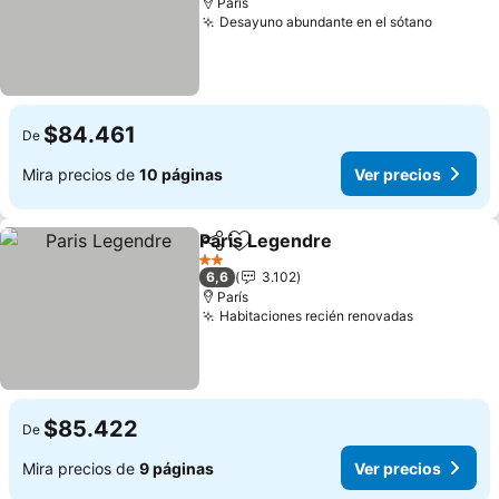
París
Desayuno abundante en el sótano
$84.461
De
Mira precios de
10 páginas
Ver precios
Paris Legendre
Compartir
Agregar a favoritos
2 Estrellas
6,6
3.102
París
Habitaciones recién renovadas
$85.422
De
Mira precios de
9 páginas
Ver precios