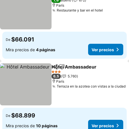
7,6
Bueno
672
París
Restaurante y bar en el hotel
$66.091
De
Mira precios de
4 páginas
Ver precios
Hôtel Ambassadeur
Compartir
Agregar a favoritos
3 Estrellas
6,5
5.760
París
Terraza en la azotea con vistas a la ciudad
$68.899
De
Mira precios de
10 páginas
Ver precios