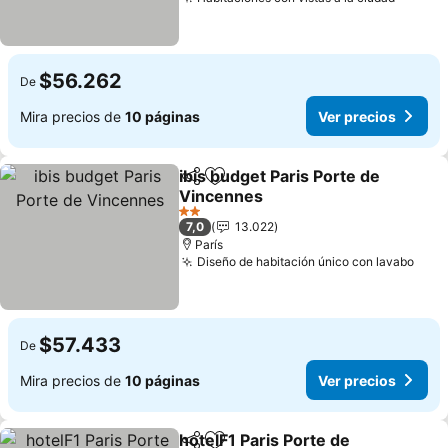
$56.262
De
Mira precios de
10 páginas
Ver precios
ibis budget Paris Porte de
Compartir
Agregar a favoritos
Vincennes
2 Estrellas
7,0
13.022
París
Diseño de habitación único con lavabo
$57.433
De
Mira precios de
10 páginas
Ver precios
hotelF1 Paris Porte de