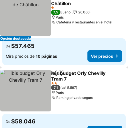
Compartir
Agregar a favoritos
Châtillon
1 Estrellas
7,5
Bueno
26.066
París
Cafetería y restaurantes en el hotel
Opción destacada
$57.465
De
Mira precios de
10 páginas
Ver precios
ibis budget Orly Chevilly
Compartir
Agregar a favoritos
Tram 7
2 Estrellas
7,1
5.597
París
Parking privado seguro
$58.046
De