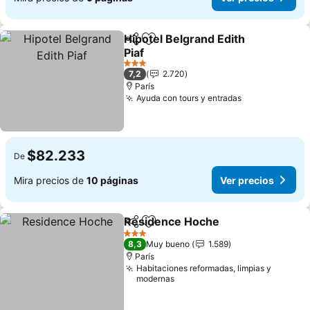
Hipotel Belgrand Edith
Compartir
Agregar a favoritos
Piaf
3 Estrellas
7,2
2.720
París
Ayuda con tours y entradas
$82.233
De
Mira precios de
10 páginas
Ver precios
Residence Hoche
Compartir
Agregar a favoritos
3 Estrellas
8,3
Muy bueno
1.589
París
Habitaciones reformadas, limpias y
modernas