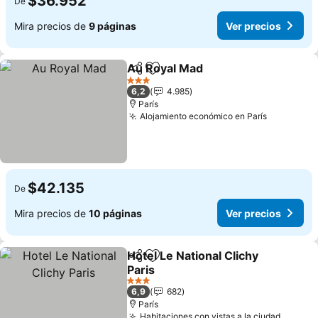
$36.952
De
Mira precios de
9 páginas
Ver precios
Au Royal Mad
Compartir
Agregar a favoritos
3 Estrellas
6,2
4.985
París
Alojamiento económico en París
$42.135
De
Mira precios de
10 páginas
Ver precios
Hotel Le National Clichy
Compartir
Agregar a favoritos
Paris
3 Estrellas
6,9
682
París
Habitaciones con vistas a la ciudad