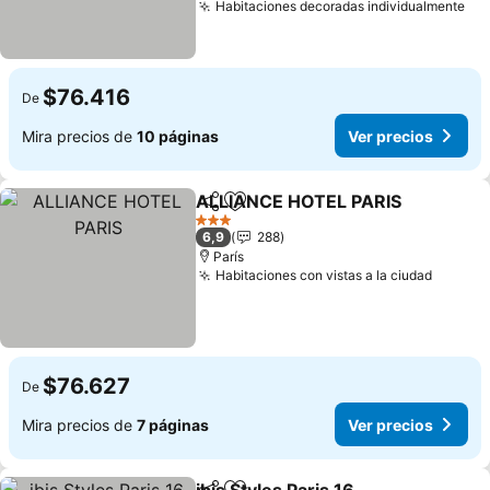
Habitaciones decoradas individualmente
$76.416
De
Mira precios de
10 páginas
Ver precios
ALLIANCE HOTEL PARIS
Compartir
Agregar a favoritos
3 Estrellas
6,9
288
París
Habitaciones con vistas a la ciudad
$76.627
De
Mira precios de
7 páginas
Ver precios