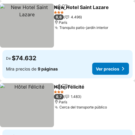
New Hotel Saint Lazare
Compartir
Agregar a favoritos
3 Estrellas
6,6
4.496
París
Tranquilo patio-jardín interior
$74.632
De
Mira precios de
9 páginas
Ver precios
Hôtel Félicité
Compartir
Agregar a favoritos
3 Estrellas
6,7
1.483
París
Cerca del transporte público