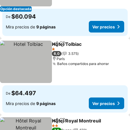
Opción destacada
$60.094
De
Mira precios de
9 páginas
Ver precios
Hotel Tolbiac
Compartir
Agregar a favoritos
1 Estrellas
6,0
3.575
París
Baños compartidos para ahorrar
$64.497
De
Mira precios de
9 páginas
Ver precios
Hôtel Royal Montreuil
Compartir
Agregar a favoritos
2 Estrellas