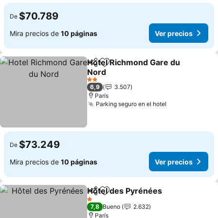
$70.789
De
Mira precios de
10 páginas
Ver precios
Hotel Richmond Gare du
Compartir
Agregar a favoritos
Nord
2 Estrellas
6,9
3.507
París
Parking seguro en el hotel
$73.249
De
Mira precios de
10 páginas
Ver precios
Hôtel des Pyrénées
Compartir
Agregar a favoritos
1 Estrellas
7,8
Bueno
2.632
París