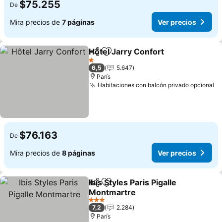
$75.255
De
Mira precios de
7 páginas
Ver precios
Hôtel Jarry Confort
Compartir
Agregar a favoritos
1 Estrellas
6,5
5.647
París
Habitaciones con balcón privado opcional
$76.163
De
Mira precios de
8 páginas
Ver precios
Ibis Styles Paris Pigalle
Compartir
Agregar a favoritos
Montmartre
3 Estrellas
7,2
2.284
París