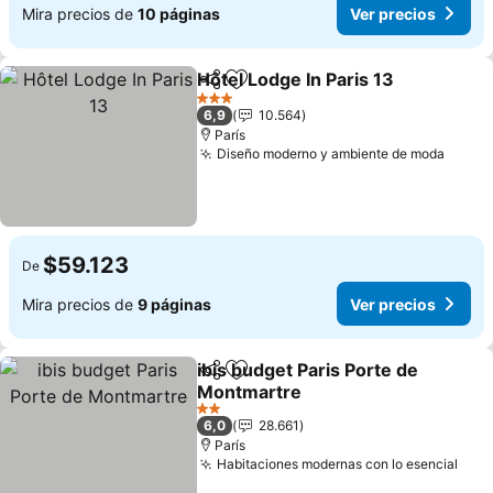
Mira precios de
10 páginas
Ver precios
Hôtel Lodge In Paris 13
Compartir
Agregar a favoritos
3 Estrellas
6,9
10.564
París
Diseño moderno y ambiente de moda
$59.123
De
Mira precios de
9 páginas
Ver precios
ibis budget Paris Porte de
Compartir
Agregar a favoritos
Montmartre
2 Estrellas
6,0
28.661
París
Habitaciones modernas con lo esencial