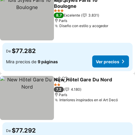
ibis Styles Paris 16
Compartir
Agregar a favoritos
Boulogne
3 Estrellas
8,7
Excelente
3.831
París
Diseño con estilo y acogedor
$77.282
De
Mira precios de
9 páginas
Ver precios
New Hôtel Gare Du Nord
Compartir
Agregar a favoritos
2 Estrellas
7,2
4.180
París
Interiores inspirados en el Art Decó
$77.292
De