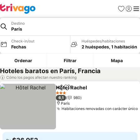
Favoritos
Iniciar 
Me
Destino
París
Check-in/out
Huéspedes/habitaciones
Fechas
2 huéspedes, 1 habitación
Ordenar
Filtrar
Mapa
Hoteles baratos en París, Francia
Cómo los pagos afectan nuestro ranking
Hôtel Rachel
Compartir
Agregar a favoritos
3 Estrellas
6,1
980
París
Habitaciones renovadas con carácter único