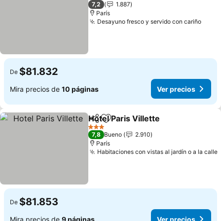
2 Estrellas
7,2
1.887
París
Desayuno fresco y servido con cariño
$81.832
De
Mira precios de
10 páginas
Ver precios
Hotel Paris Villette
Compartir
Agregar a favoritos
3 Estrellas
7,8
Bueno
2.910
París
Habitaciones con vistas al jardín o a la calle
$81.853
De
Mira precios de
9 páginas
Ver precios