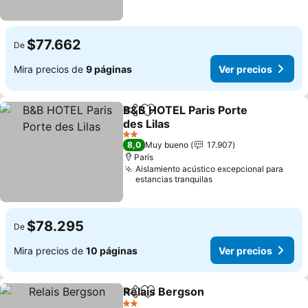
$77.662
De
Mira precios de
9 páginas
Ver precios
B&B HOTEL Paris Porte
Compartir
Agregar a favoritos
des Lilas
2 Estrellas
8,0
Muy bueno
17.907
París
Aislamiento acústico excepcional para
estancias tranquilas
$78.295
De
Mira precios de
10 páginas
Ver precios
Relais Bergson
Compartir
Agregar a favoritos