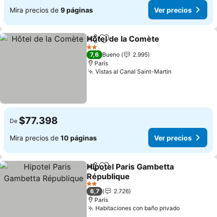
Mira precios de
9 páginas
Ver precios
Hôtel de la Comète
Compartir
Agregar a favoritos
2 Estrellas
7,6
Bueno
2.995
París
Vistas al Canal Saint-Martin
$77.398
De
Mira precios de
10 páginas
Ver precios
Hipotel Paris Gambetta
Compartir
Agregar a favoritos
République
2 Estrellas
6,7
2.726
París
Habitaciones con baño privado